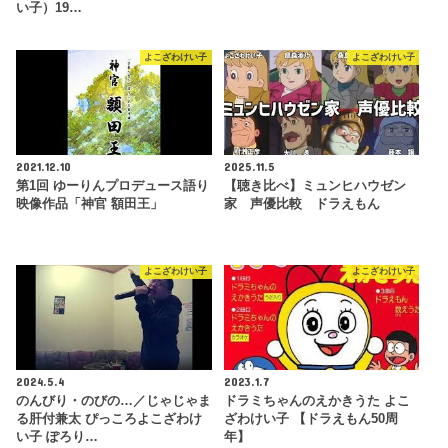
い子）19…
よこざわけい子
よこざわけい子
2021.12.10
2025.11.5
第1回 ゆーりんプロデュース語り
【聴き比べ】ミュンヒハウゼン
映像作品「神官 額田王」
家 声優比較 ドラえもん
よこざわけい子
よこざわけい子
2024.5.4
2023.1.7
のんびり・のびの…／じゃじゃま
ドラミちゃんのえかきうた よこ
る肝付兼太 ぴっころよこざわけ
ざわけい子 【ドラえもん50周
い子 ぽろり…
年】