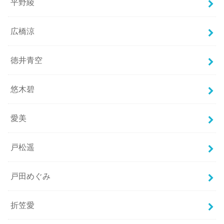
平野綾
広橋涼
徳井青空
悠木碧
愛美
戸松遥
戸田めぐみ
折笠愛