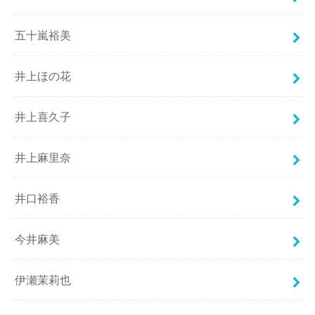
五十嵐裕美
井上ほの花
井上喜久子
井上麻里奈
井口裕香
今井麻美
伊瀬茉莉也