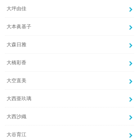
大坪由佳
大本眞基子
大森日雅
大橋彩香
大空直美
大西亜玖璃
大西沙織
大谷育江