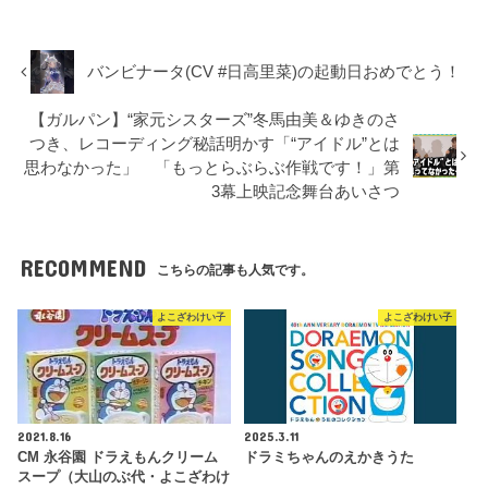
バンビナータ(CV #日高里菜)の起動日おめでとう！
【ガルパン】“家元シスターズ”冬馬由美＆ゆきのさ
つき、レコーディング秘話明かす「“アイドル”とは
思わなかった」 「もっとらぶらぶ作戦です！」第
3幕上映記念舞台あいさつ
RECOMMEND
こちらの記事も人気です。
よこざわけい子
よこざわけい子
2021.8.16
2025.3.11
CM 永谷園 ドラえもんクリーム
ドラミちゃんのえかきうた
スープ（大山のぶ代・よこざわけ