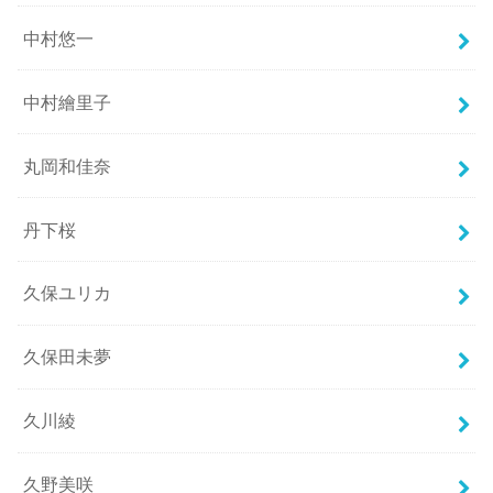
中村悠一
中村繪里子
丸岡和佳奈
丹下桜
久保ユリカ
久保田未夢
久川綾
久野美咲