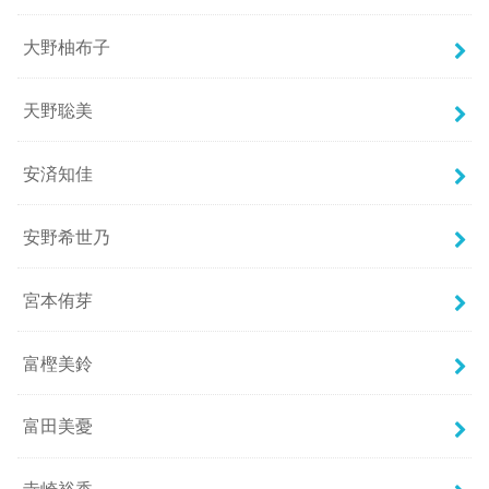
大野柚布子
天野聡美
安済知佳
安野希世乃
宮本侑芽
富樫美鈴
富田美憂