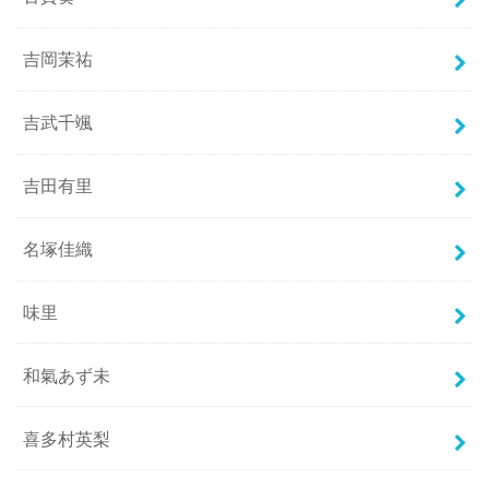
吉岡茉祐
吉武千颯
吉田有里
名塚佳織
味里
和氣あず未
喜多村英梨