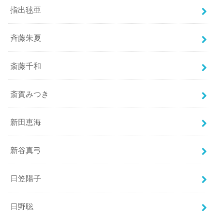
指出毬亜
斉藤朱夏
斎藤千和
斎賀みつき
新田恵海
新谷真弓
日笠陽子
日野聡