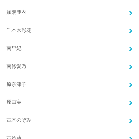
加隈亜衣
千本木彩花
南早紀
南條愛乃
原奈津子
原由実
古木のぞみ
古賀葵