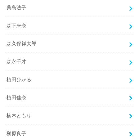
桑島法子
森下来奈
森久保祥太郎
森永千才
植田ひかる
植田佳奈
楠木ともり
榊原良子