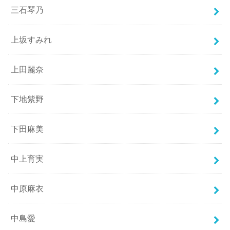
三石琴乃
上坂すみれ
上田麗奈
下地紫野
下田麻美
中上育実
中原麻衣
中島愛