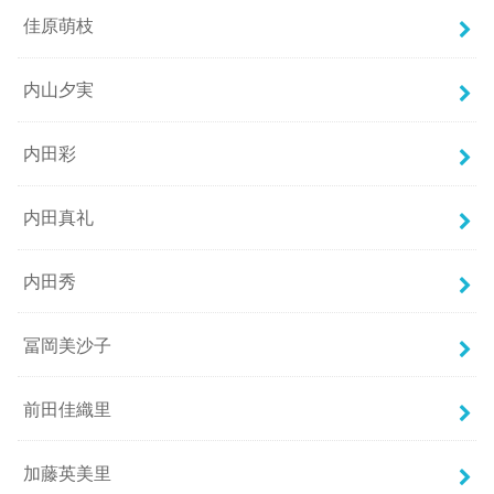
佳原萌枝
内山夕実
内田彩
内田真礼
内田秀
冨岡美沙子
前田佳織里
加藤英美里