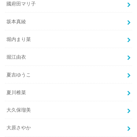
國府田マリ子
坂本真綾
堀内まり菜
堀江由衣
夏吉ゆうこ
夏川椎菜
大久保瑠美
大原さやか