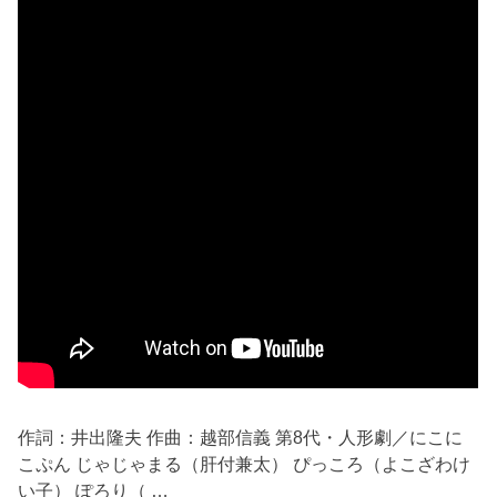
作詞：井出隆夫 作曲：越部信義 第8代・人形劇／にこに
こぷん じゃじゃまる（肝付兼太） ぴっころ（よこざわけ
い子） ぽろり（ …