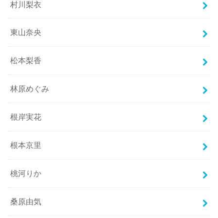
村川梨衣
東山奈央
松本梨香
林原めぐみ
根岸実花
根本京里
桃河りか
桑原由気