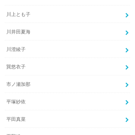
川上とも子
川井田夏海
川澄綾子
巽悠衣子
市ノ瀬加那
平塚紗依
平田真菜