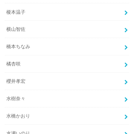
榎本温子
横山智佐
橋本ちなみ
橘杏咲
櫻井孝宏
水樹奈々
水橋かおり
水瀬いのり