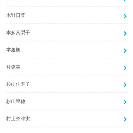
木野日菜
本多真梨子
本渡楓
朴璐美
杉山佳寿子
杉山里穂
村上奈津実