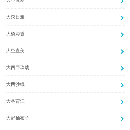
大本眞基子
大森日雅
大橋彩香
大空直美
大西亜玖璃
大西沙織
大谷育江
大野柚布子