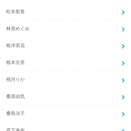
松本梨香
林原めぐみ
根岸実花
根本京里
桃河りか
桑原由気
桑島法子
森下来奈