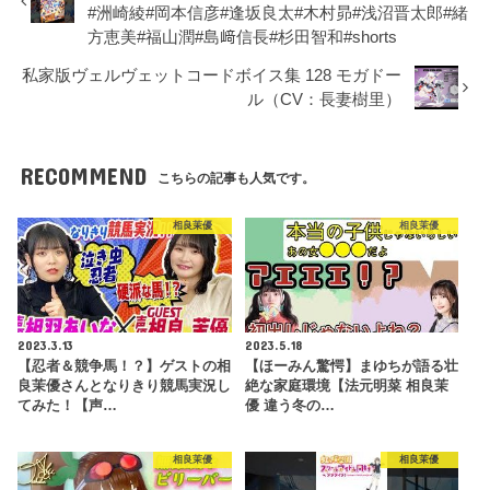
#洲崎綾#岡本信彦#逢坂良太#木村昴#浅沼晋太郎#緒
方恵美#福山潤#島﨑信長#杉田智和#shorts
私家版ヴェルヴェットコードボイス集 128 モガドー
ル（CV：長妻樹里）
RECOMMEND
こちらの記事も人気です。
相良茉優
相良茉優
2023.3.13
2023.5.18
【忍者＆競争馬！？】ゲストの相
【ほーみん驚愕】まゆちが語る壮
良茉優さんとなりきり競馬実況し
絶な家庭環境【法元明菜 相良茉
てみた！【声…
優 違う冬の…
相良茉優
相良茉優