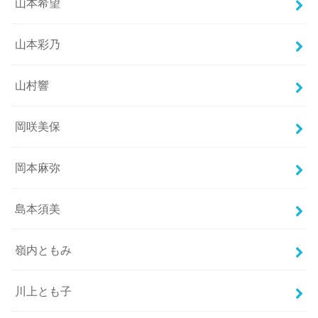
山本希望
山本彩乃
山村響
岡咲美保
岡本麻弥
島本須美
嶺内ともみ
川上とも子