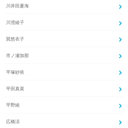
川井田夏海
川澄綾子
巽悠衣子
市ノ瀬加那
平塚紗依
平田真菜
平野綾
広橋涼