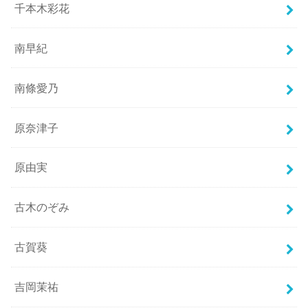
千本木彩花
南早紀
南條愛乃
原奈津子
原由実
古木のぞみ
古賀葵
吉岡茉祐