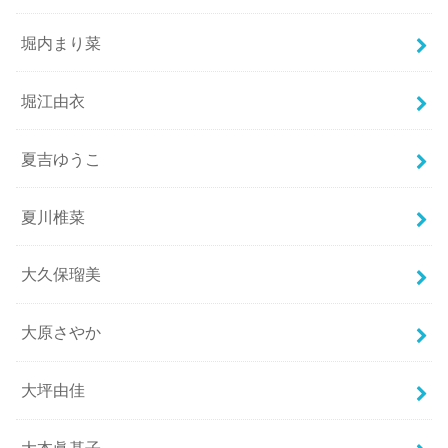
堀内まり菜
堀江由衣
夏吉ゆうこ
夏川椎菜
大久保瑠美
大原さやか
大坪由佳