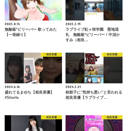
2023.8.14
2023.3.19
無敵級*ビリーバー 歌ってみた
ラブライブ虹ヶ咲学園 聖地巡
【一発録り】
礼 無敵級*ビリーバー / 中須か
すみ（相良…
相良茉優
相良茉優
2024.6.16
2024.3.21
盛れてるまゆち【相良茉優】
林鼓子に"気持ち悪い"と言われる
#Shorts
相良茉優【ラブライブ…
相良茉優
相良茉優