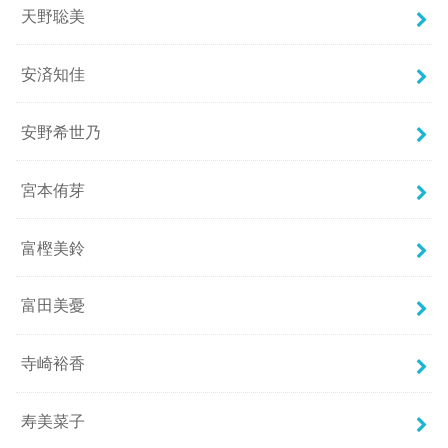
天野聡美
安済知佳
安野希世乃
宮本侑芽
富樫美鈴
富田美憂
寺崎裕香
寿美菜子