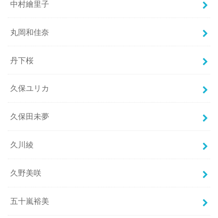
中村繪里子
丸岡和佳奈
丹下桜
久保ユリカ
久保田未夢
久川綾
久野美咲
五十嵐裕美