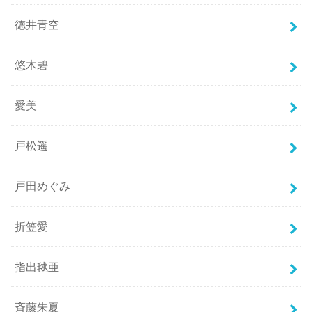
徳井青空
悠木碧
愛美
戸松遥
戸田めぐみ
折笠愛
指出毬亜
斉藤朱夏