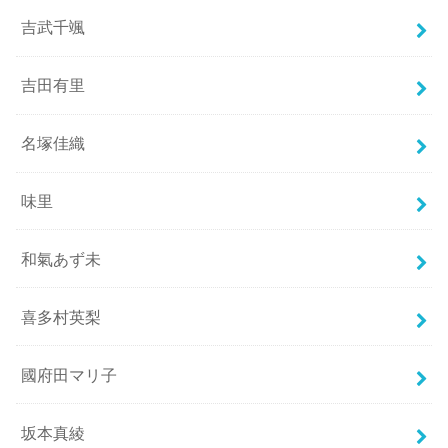
吉武千颯
吉田有里
名塚佳織
味里
和氣あず未
喜多村英梨
國府田マリ子
坂本真綾