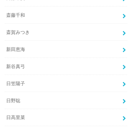
斎藤千和
斎賀みつき
新田恵海
新谷真弓
日笠陽子
日野聡
日高里菜