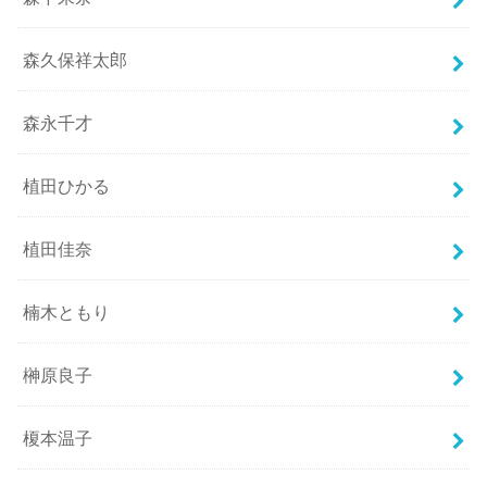
森久保祥太郎
森永千才
植田ひかる
植田佳奈
楠木ともり
榊原良子
榎本温子