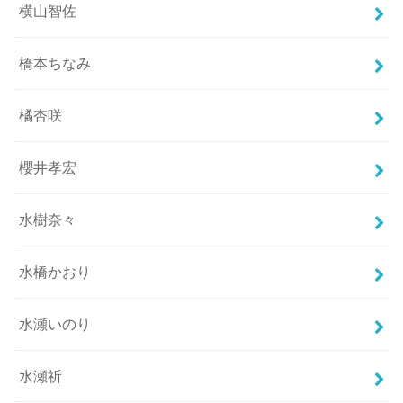
横山智佐
橋本ちなみ
橘杏咲
櫻井孝宏
水樹奈々
水橋かおり
水瀬いのり
水瀬祈