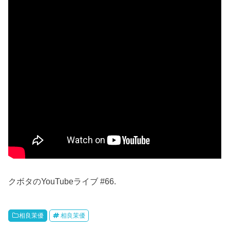
クボタのYouTubeライブ #66.
相良茉優
相良茉優