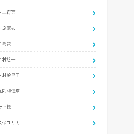
中上育実
中原麻衣
中島愛
中村悠一
中村繪里子
丸岡和佳奈
丹下桜
久保ユリカ