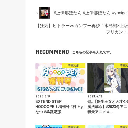
#上伊那ぼたん #上伊那ぼたん #yonige
【狂気】ヒトラーvsカンフー再び！水島裕×上
フリカン・
RECOMMEND
こちらの記事も人気です。
羊宮妃那
羊宮
2025.8.14
2023.4.12
EXTEND STEP
6話【転生王女と天才令
HOOOOPE！増刊号 #村上ま
魔法革命】#2023冬アニ
なつ #羊宮妃那
転天アニメ #…
羊宮妃那
羊宮