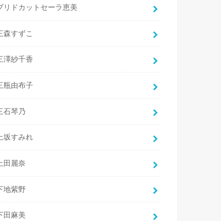
ブリドカットセーラ恵美
三森すずこ
三澤紗千香
三瓶由布子
三石琴乃
上坂すみれ
上田麗奈
下地紫野
下田麻美