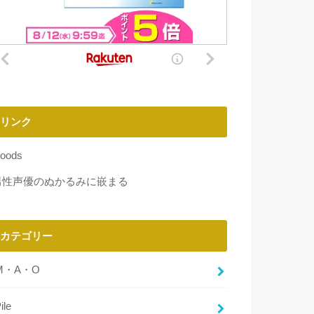
リンク
oods
男性声優のぬかるみに嵌まる
カテゴリー
M・A・O
ile