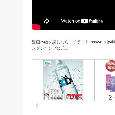
漫画本編を読むならコチラ！ https://ynjn.jp
ングジャンプ公式 …