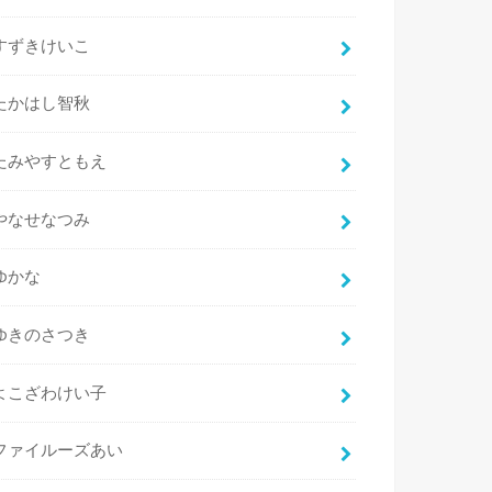
すずきけいこ
たかはし智秋
たみやすともえ
やなせなつみ
ゆかな
ゆきのさつき
よこざわけい子
ファイルーズあい