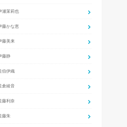
伊瀬茉莉也
伊藤かな恵
伊藤美来
伊藤静
佐伯伊織
佐倉綾音
佐藤利奈
佐藤朱