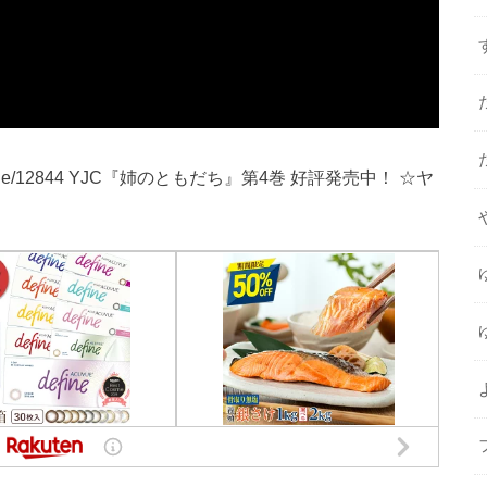
/title/12844 YJC『姉のともだち』第4巻 好評発売中！ ☆ヤ