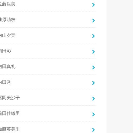
佐藤聡美
佳原萌枝
内山夕実
内田彩
内田真礼
内田秀
冨岡美沙子
前田佳織里
加藤英美里