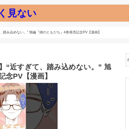
く見ない
て、踏み込めない。” 旭編『姉のともだち』4巻発売記念PV【漫画】
人】“近すぎて、踏み込めない。” 旭
記念PV【漫画】