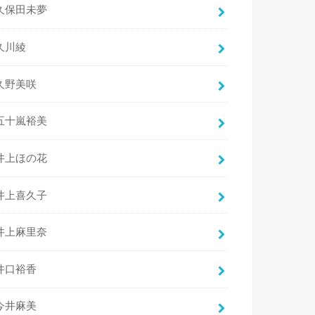
久保田未夢
久川綾
久野美咲
五十嵐裕美
井上ほの花
井上喜久子
井上麻里奈
井口裕香
今井麻美