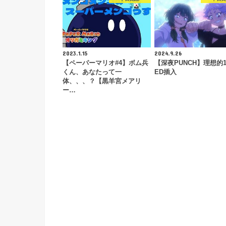
2023.1.15
2024.9.26
【ペーパーマリオ#4】ボム兵
【深夜PUNCH】理想的1
くん、あなたって一
ED插入
体、、、？【黒羊宮メアリ
ー…