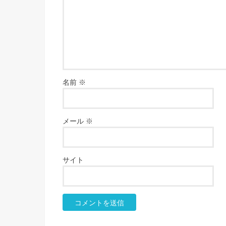
名前
※
メール
※
サイト