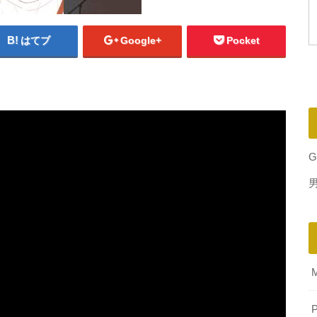
はてブ
Google+
Pocket
G
P