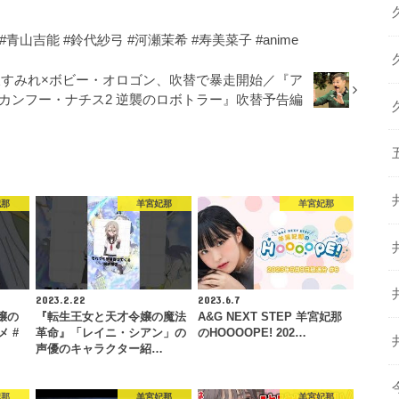
 #青山吉能 #鈴代紗弓 #河瀬茉希 #寿美菜子 #anime
坂すみれ×ボビー・オロゴン、吹替で暴走開始／『ア
カンフー・ナチス2 逆襲のロボトラー』吹替予告編
妃那
羊宮妃那
羊宮妃那
2023.2.22
2023.6.7
嬢の
『転生王女と天才令嬢の魔法
A&G NEXT STEP 羊宮妃那
メ #
革命』「レイニ・シアン」の
のHOOOOPE! 202…
声優のキャラクター紹…
妃那
羊宮妃那
羊宮妃那