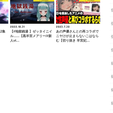
2022.10.31
2023.7.30
2集
【#地獄銭湯 】ゼッタイニイ
あの声優さんとの再コラボで
ル......【黒羊宮メアリー/#新
ニヤけが止まらないこはなら
人vt…
む【切り抜き 羊宮妃…