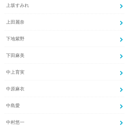
上坂すみれ
上田麗奈
下地紫野
下田麻美
中上育実
中原麻衣
中島愛
中村悠一