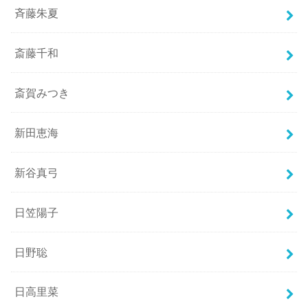
斉藤朱夏
斎藤千和
斎賀みつき
新田恵海
新谷真弓
日笠陽子
日野聡
日高里菜