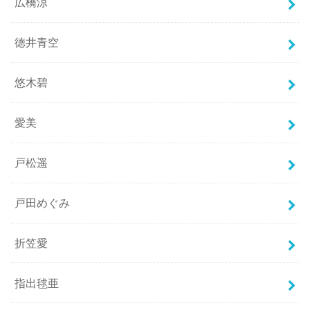
広橋涼
徳井青空
悠木碧
愛美
戸松遥
戸田めぐみ
折笠愛
指出毬亜