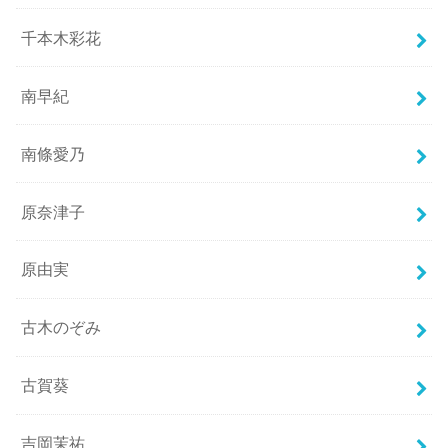
千本木彩花
南早紀
南條愛乃
原奈津子
原由実
古木のぞみ
古賀葵
吉岡茉祐