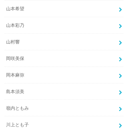
山本希望
山本彩乃
山村響
岡咲美保
岡本麻弥
島本須美
嶺内ともみ
川上とも子