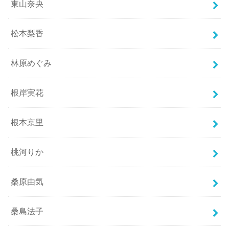
東山奈央
松本梨香
林原めぐみ
根岸実花
根本京里
桃河りか
桑原由気
桑島法子