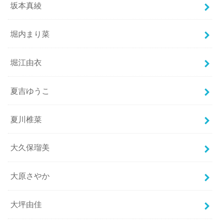
坂本真綾
堀内まり菜
堀江由衣
夏吉ゆうこ
夏川椎菜
大久保瑠美
大原さやか
大坪由佳