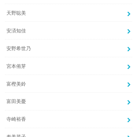
天野聡美
安済知佳
安野希世乃
宮本侑芽
富樫美鈴
富田美憂
寺崎裕香
寿美菜子