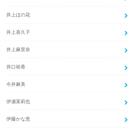
井上ほの花
井上喜久子
井上麻里奈
井口裕香
今井麻美
伊瀬茉莉也
伊藤かな恵