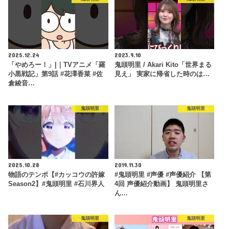
2025.12.24
2023.9.10
「やめろー！」|｜TVアニメ「羅
鬼頭明里 / Akari Kito「世界まる
小黒戦記」第9話 #花澤香菜 #佐
見え」 実家に帰省した時のは…
倉綾音…
鬼頭明里
鬼頭明里
2025.10.28
2019.11.30
物語のテンポ【#カッコウの許嫁
#鬼頭明里 #声優 #声優紹介 【第
Season2】#鬼頭明里 #石川界人
4回 声優紹介動画】 鬼頭明里さ
ん…
鬼頭明里
鬼頭明里