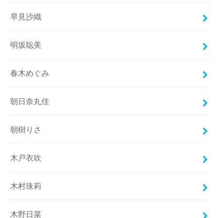
早見沙織
明坂聡美
春木めぐみ
朝日奈丸佳
朝樹りさ
木戸衣吹
木村珠莉
木野日菜