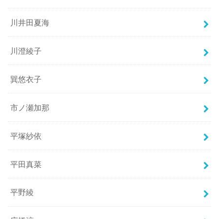
川井田夏海
川澄綾子
巽悠衣子
市ノ瀬加那
平塚紗依
平田真菜
平野綾