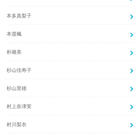
本多真梨子
本渡楓
朴璐美
杉山佳寿子
杉山里穂
村上奈津実
村川梨衣