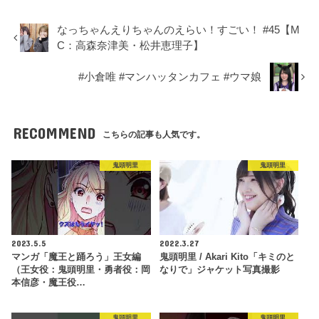
なっちゃんえりちゃんのえらい！すごい！ #45【M
C：高森奈津美・松井恵理子】
#小倉唯 #マンハッタンカフェ #ウマ娘
RECOMMEND
こちらの記事も人気です。
鬼頭明里
鬼頭明里
2023.5.5
2022.3.27
マンガ「魔王と踊ろう」王女編
鬼頭明里 / Akari Kito「キミのと
（王女役：鬼頭明里・勇者役：岡
なりで」ジャケット写真撮影
本信彦・魔王役…
鬼頭明里
鬼頭明里