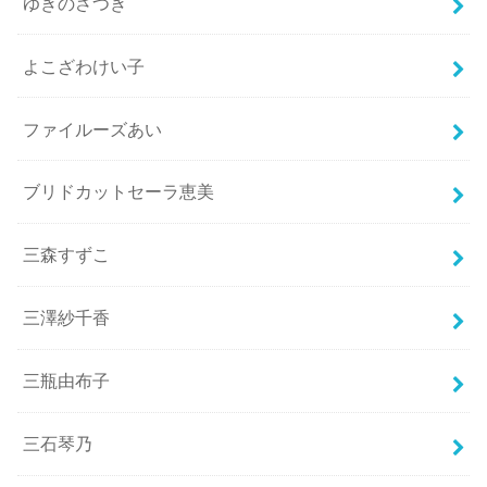
ゆきのさつき
よこざわけい子
ファイルーズあい
ブリドカットセーラ恵美
三森すずこ
三澤紗千香
三瓶由布子
三石琴乃