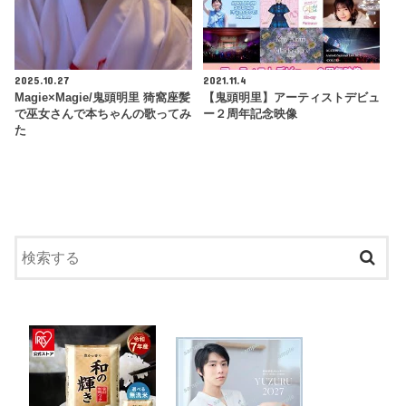
2025.10.27
2021.11.4
Magie×Magie/鬼頭明里 猗窩座髪
【鬼頭明里】アーティストデビュ
で巫女さんで本ちゃんの歌ってみ
ー２周年記念映像
た