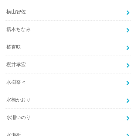
横山智佐
橋本ちなみ
橘杏咲
櫻井孝宏
水樹奈々
水橋かおり
水瀬いのり
水瀬祈