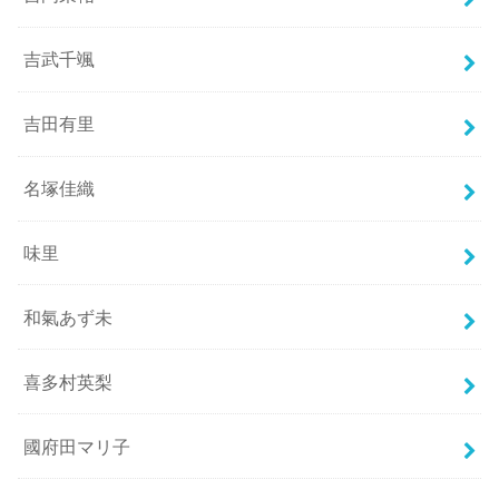
吉武千颯
吉田有里
名塚佳織
味里
和氣あず未
喜多村英梨
國府田マリ子