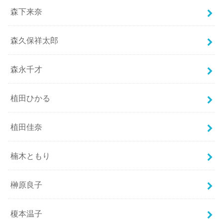
森下来奈
森久保祥太郎
森永千才
植田ひかる
植田佳奈
楠木ともり
榊原良子
榎本温子