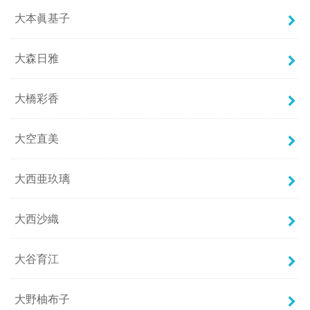
大本眞基子
大森日雅
大橋彩香
大空直美
大西亜玖璃
大西沙織
大谷育江
大野柚布子