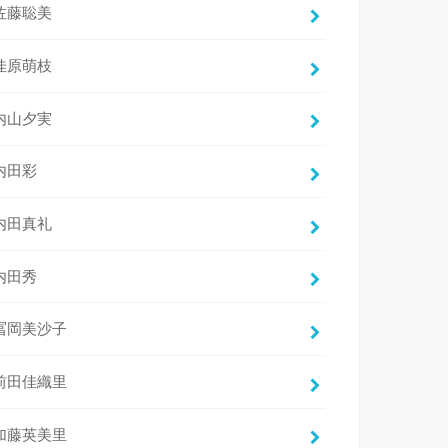
佐藤聡美
佳原萌枝
内山夕実
内田彩
内田真礼
内田秀
冨岡美沙子
前田佳織里
加藤英美里