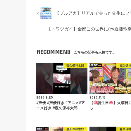
【ブルアカ】リアルで会った先生にフ
【トワツガイ】全部この世界に(cv近藤玲奈/
RECOMMEND
こちらの記事も人気です。
森久保祥太郎
森久保
2025.2.25
2025.11.16
#声優 #声優好き #アニメ#ア
【
誕生日
】火曜日
ニメ好き #森久保祥太郎
っ…
森久保祥太郎
森久保