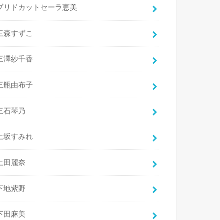
ブリドカットセーラ恵美
三森すずこ
三澤紗千香
三瓶由布子
三石琴乃
上坂すみれ
上田麗奈
下地紫野
下田麻美