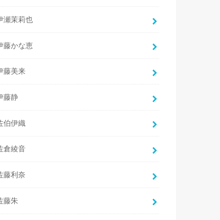
伊瀬茉莉也
伊藤かな恵
伊藤美来
伊藤静
佐伯伊織
佐倉綾音
佐藤利奈
佐藤朱