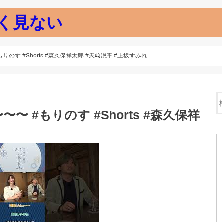
く見ない
のす #Shorts #森久保祥太郎 #天﨑滉平 #上坂すみれ
 #もりのす #Shorts #森久保祥