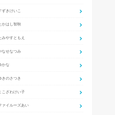
すずきけいこ
たかはし智秋
たみやすともえ
やなせなつみ
ゆかな
ゆきのさつき
よこざわけい子
ファイルーズあい