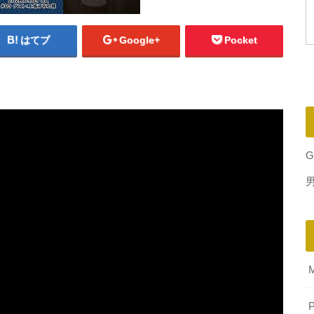
はてブ
Google+
Pocket
G
P