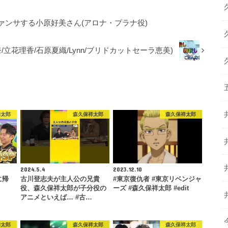
ァンサする小原好美さん(アロナ・プラナ役)
立花理香/石原夏織/Lynn/ブリドカットセーラ恵美)
祥太郎
森久保祥太郎
森久保祥太郎
2024.5.4
2023.12.10
に帰
古川登志夫が主人公の兄貴
#東京復仇者 #東京リベンジャ
役、森久保祥太郎が子分役の
ーズ #森久保祥太郎 #edit
アニメといえば… #古…
祥太郎
森久保祥太郎
森久保祥太郎