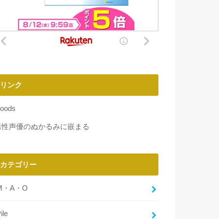
リンク
oods
男性声優のぬかるみに嵌まる
カテゴリー
M・A・O
ile