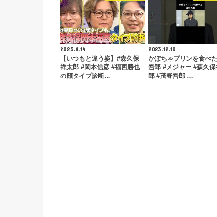
2025.8.14
2023.12.10
【いつもと違う姿】#森久保
かぼちゃプリンを食べ
祥太郎 #岡本信彦 #福西勝也
吾郎 #メジャー #森久
の顔タイプ診断…
郎 #茂野吾郎 …