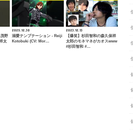
2025.12.30
2023.12.13
た茂野
溺愛テンプテーション - Reiji
【爆笑】杉田智和の森久保祥
保祥太
Kotobuki (CV: Mor…
太郎のモネマネがカオスwww
#杉田智和 #…