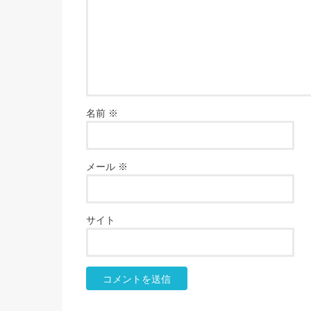
名前
※
メール
※
サイト