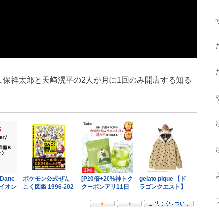
森久保祥太郎と天﨑滉平の2人が月に1回のみ開店する知る