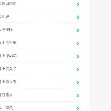
久保田未夢
久川綾
久野美咲
五十嵐裕美
井上ほの花
井上喜久子
井上麻里奈
井口裕香
今井麻美