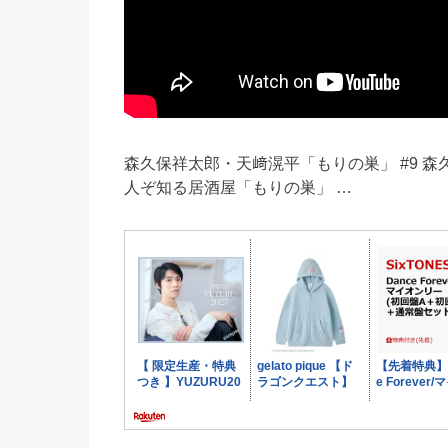
森久保祥太郎・天﨑滉平「もりの巣」 #9 
人ぞ知る居酒屋「もりの巣」 …