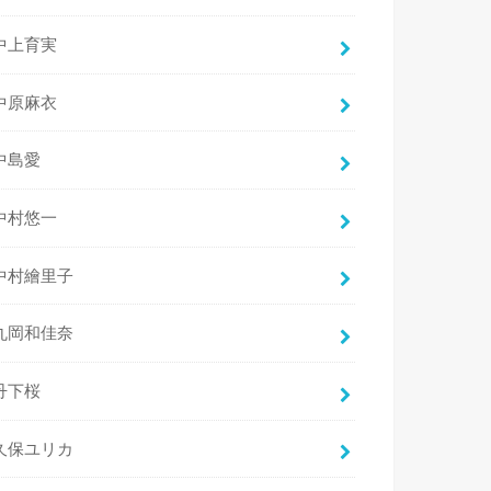
中上育実
中原麻衣
中島愛
中村悠一
中村繪里子
丸岡和佳奈
丹下桜
久保ユリカ