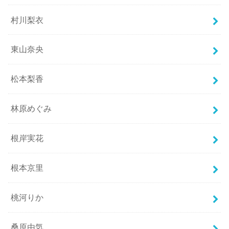
村川梨衣
東山奈央
松本梨香
林原めぐみ
根岸実花
根本京里
桃河りか
桑原由気