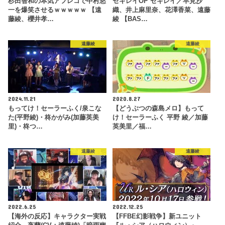
杉田智和の本気アフレコで中村悠
セキレイOP セキレイ／早見沙
一を爆笑させるｗｗｗｗｗ 【遠
織、井上麻里奈、花澤香菜、遠藤
藤綾、櫻井孝…
綾 【BAS…
遠藤綾
遠藤綾
2024.11.21
2020.8.27
もってけ！セーラーふく/泉こな
【どうぶつの森島メロ】もって
た(平野綾)・柊かがみ(加藤英美
け！セーラーふく 平野 綾／加藤
里)・柊つ…
英美里／福…
遠藤綾
遠藤綾
2022.6.25
2022.12.25
【海外の反応】キャラクター実戦
【FFBE幻影戦争】新ユニット