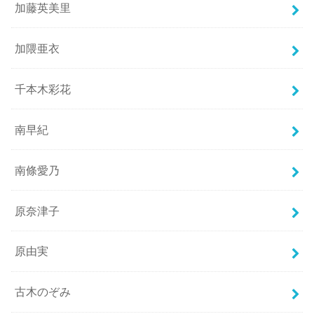
加藤英美里
加隈亜衣
千本木彩花
南早紀
南條愛乃
原奈津子
原由実
古木のぞみ