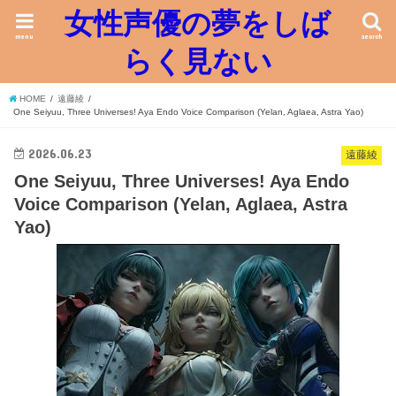
女性声優の夢をしば
menu
search
らく見ない
HOME
遠藤綾
One Seiyuu, Three Universes! Aya Endo Voice Comparison (Yelan, Aglaea, Astra Yao)
2026.06.23
遠藤綾
One Seiyuu, Three Universes! Aya Endo
Voice Comparison (Yelan, Aglaea, Astra
Yao)