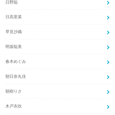
日野聡
日高里菜
早見沙織
明坂聡美
春木めぐみ
朝日奈丸佳
朝樹りさ
木戸衣吹