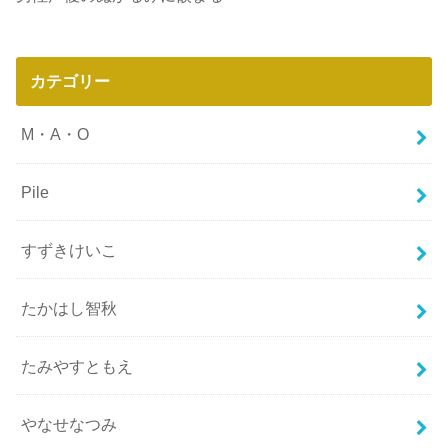
カテゴリー
M・A・O
Pile
すずきけいこ
たかはし智秋
たみやすともえ
やなせなつみ