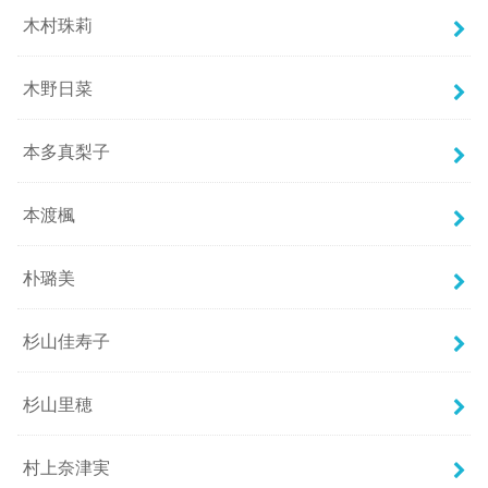
木村珠莉
木野日菜
本多真梨子
本渡楓
朴璐美
杉山佳寿子
杉山里穂
村上奈津実