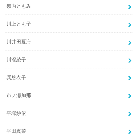
嶺内ともみ
川上とも子
川井田夏海
川澄綾子
巽悠衣子
市ノ瀬加那
平塚紗依
平田真菜