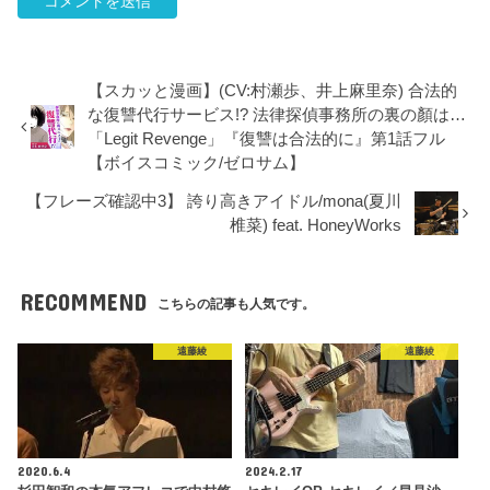
【スカッと漫画】(CV:村瀬歩、井上麻里奈) 合法的
な復讐代行サービス!? 法律探偵事務所の裏の顏は…
「Legit Revenge」『復讐は合法的に』第1話フル
【ボイスコミック/ゼロサム】
【フレーズ確認中3】 誇り高きアイドル/mona(夏川
椎菜) feat. HoneyWorks
RECOMMEND
こちらの記事も人気です。
遠藤綾
遠藤綾
2020.6.4
2024.2.17