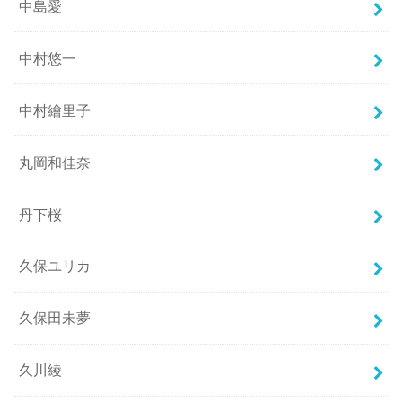
中島愛
中村悠一
中村繪里子
丸岡和佳奈
丹下桜
久保ユリカ
久保田未夢
久川綾