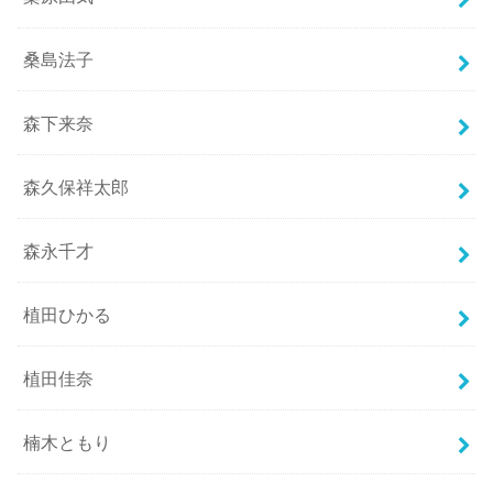
桑島法子
森下来奈
森久保祥太郎
森永千才
植田ひかる
植田佳奈
楠木ともり