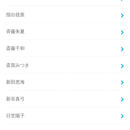
指出毬亜
斉藤朱夏
斎藤千和
斎賀みつき
新田恵海
新谷真弓
日笠陽子