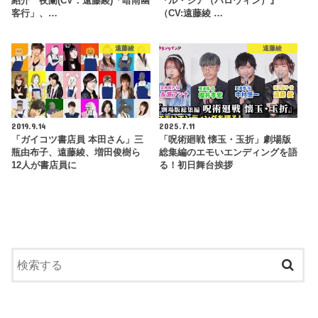
紹介 夜蘭(CV：遠藤綾)「暗雨幽
『ル・シア（ハロウィン）』
客行」、…
（CV:遠藤綾 …
遠藤綾
遠藤綾
2019.9.14
2025.7.11
「ガイコツ書店員 本田さん」三
「呪術廻戦 懐玉・玉折」劇場版
瓶由布子、遠藤綾、増田俊樹ら
総集編のエモいエンディングを語
12人が書店員に
る！初⽇舞台挨拶