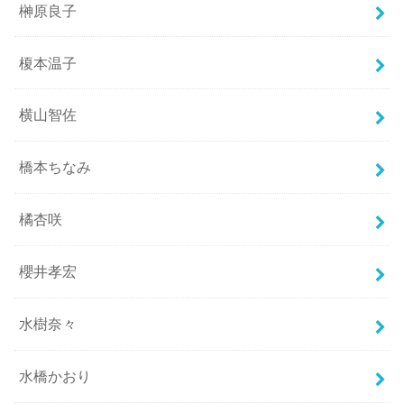
榊原良子
榎本温子
横山智佐
橋本ちなみ
橘杏咲
櫻井孝宏
水樹奈々
水橋かおり