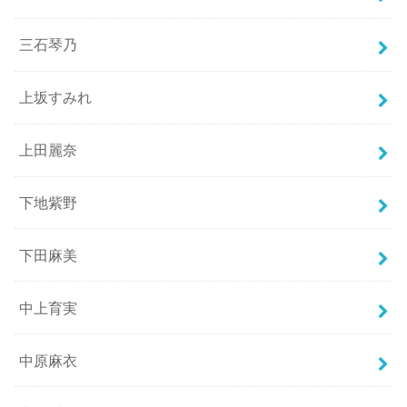
三石琴乃
上坂すみれ
上田麗奈
下地紫野
下田麻美
中上育実
中原麻衣