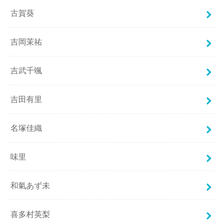
古賀葵
吉岡茉祐
吉武千颯
吉田有里
名塚佳織
味里
和氣あず未
喜多村英梨