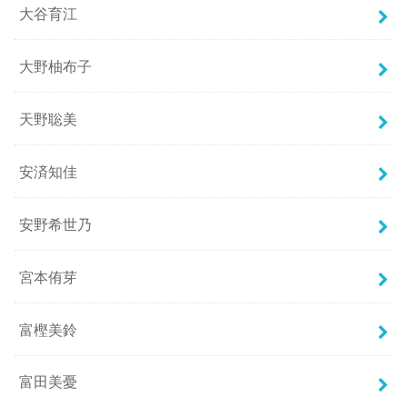
大谷育江
大野柚布子
天野聡美
安済知佳
安野希世乃
宮本侑芽
富樫美鈴
富田美憂