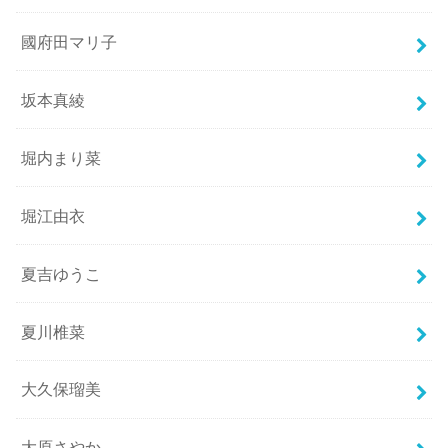
國府田マリ子
坂本真綾
堀内まり菜
堀江由衣
夏吉ゆうこ
夏川椎菜
大久保瑠美
大原さやか