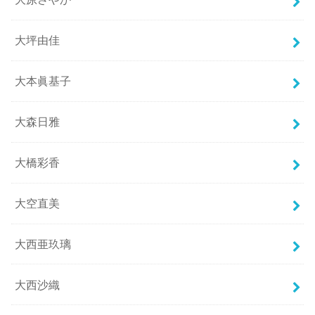
大坪由佳
大本眞基子
大森日雅
大橋彩香
大空直美
大西亜玖璃
大西沙織