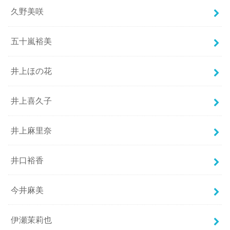
久野美咲
五十嵐裕美
井上ほの花
井上喜久子
井上麻里奈
井口裕香
今井麻美
伊瀬茉莉也