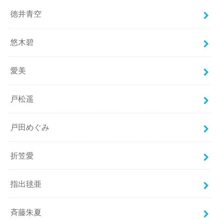
徳井青空
悠木碧
愛美
戸松遥
戸田めぐみ
折笠愛
指出毬亜
斉藤朱夏