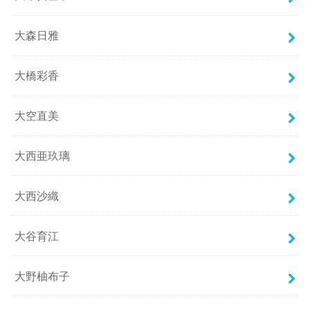
大森日雅
大橋彩香
大空直美
大西亜玖璃
大西沙織
大谷育江
大野柚布子