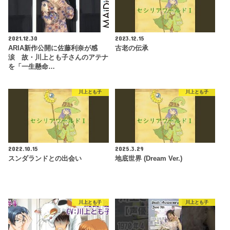
2021.12.30
2023.12.15
ARIA新作公開に佐藤利奈が感
古老の伝承
涙 故・川上とも子さんのアテナ
を「一生懸命…
川上とも子
川上とも子
2022.10.15
2025.3.29
スンダランドとの出会い
地底世界 (Dream Ver.)
川上とも子
川上とも子