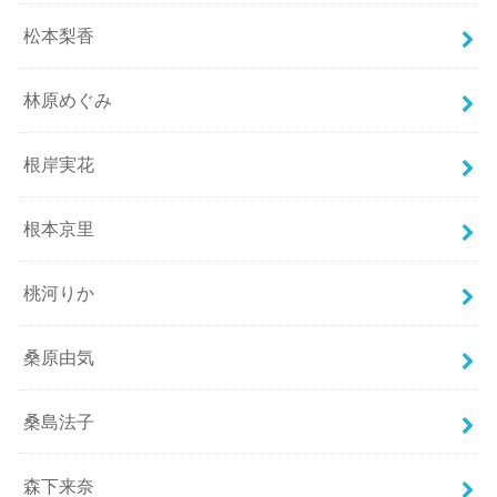
松本梨香
林原めぐみ
根岸実花
根本京里
桃河りか
桑原由気
桑島法子
森下来奈