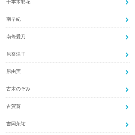
千本木彩花
南早紀
南條愛乃
原奈津子
原由実
古木のぞみ
古賀葵
吉岡茉祐