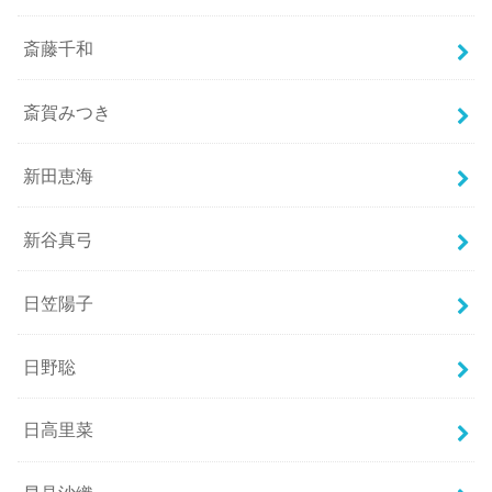
斎藤千和
斎賀みつき
新田恵海
新谷真弓
日笠陽子
日野聡
日高里菜