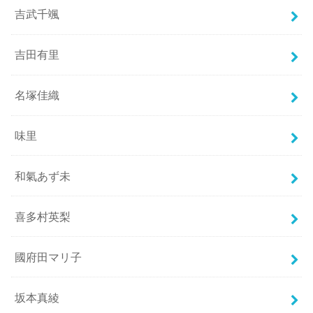
吉武千颯
吉田有里
名塚佳織
味里
和氣あず未
喜多村英梨
國府田マリ子
坂本真綾