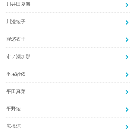
川井田夏海
川澄綾子
巽悠衣子
市ノ瀬加那
平塚紗依
平田真菜
平野綾
広橋涼