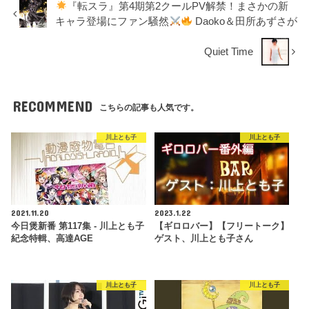
『転スラ』第4期第2クールPV解禁！まさかの新
キャラ登場にファン騒然
Daoko＆田所あずさが
Quiet Time
RECOMMEND
こちらの記事も人気です。
川上とも子
川上とも子
2021.11.20
2023.1.22
今日煲新番 第117集 - 川上とも子
【ギロロバー】【フリートーク】
紀念特輯、高達AGE
ゲスト、川上とも子さん
川上とも子
川上とも子