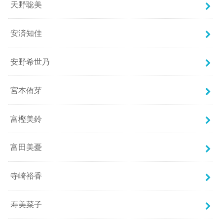
天野聡美
安済知佳
安野希世乃
宮本侑芽
富樫美鈴
富田美憂
寺崎裕香
寿美菜子