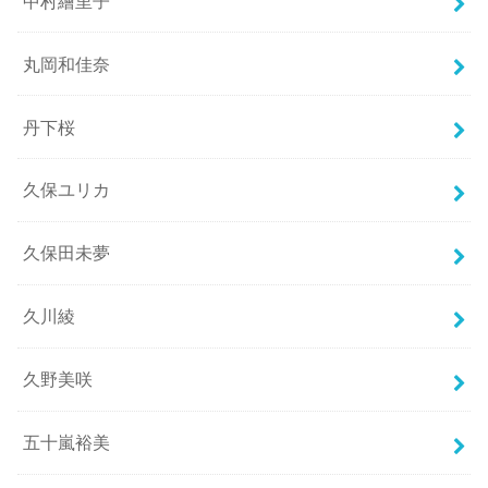
中村繪里子
丸岡和佳奈
丹下桜
久保ユリカ
久保田未夢
久川綾
久野美咲
五十嵐裕美