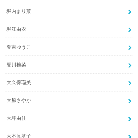
堀内まり菜
堀江由衣
夏吉ゆうこ
夏川椎菜
大久保瑠美
大原さやか
大坪由佳
大本眞基子