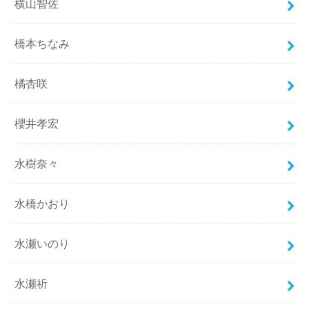
横山智佐
橋本ちなみ
橘杏咲
櫻井孝宏
水樹奈々
水橋かおり
水瀬いのり
水瀬祈