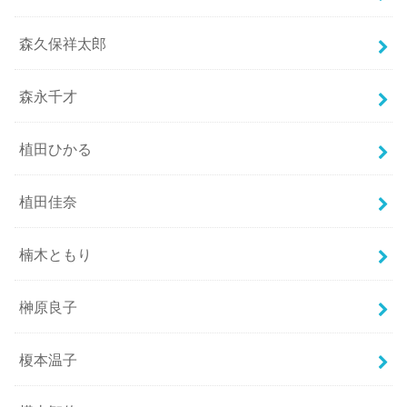
森久保祥太郎
森永千才
植田ひかる
植田佳奈
楠木ともり
榊原良子
榎本温子