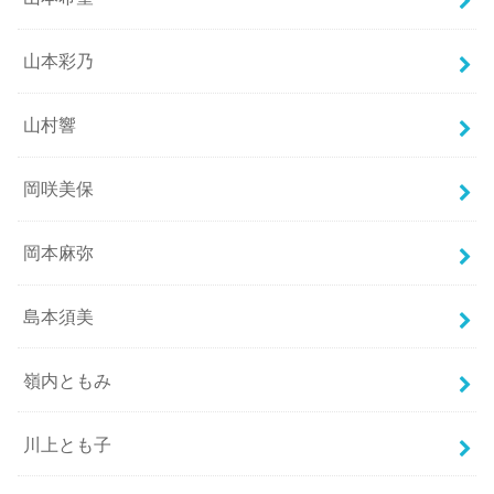
山本彩乃
山村響
岡咲美保
岡本麻弥
島本須美
嶺内ともみ
川上とも子