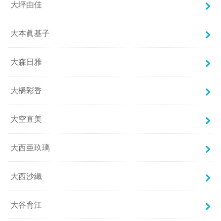
大坪由佳
大本眞基子
大森日雅
大橋彩香
大空直美
大西亜玖璃
大西沙織
大谷育江