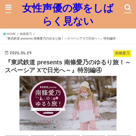
女性声優の夢をしば
menu
search
らく見ない
HOME
南條愛乃
『東武鉄道 presents 南條愛乃のゆるり旅！～スペーシア Xで日光へ～』特別編④
2026.06.29
南條愛乃
『東武鉄道 presents 南條愛乃のゆるり旅！～
スペーシア Xで日光へ～』特別編④