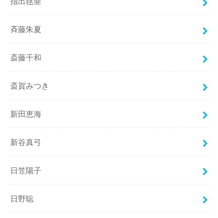
指出毬亜
斉藤朱夏
斎藤千和
斎賀みつき
新田恵海
新谷真弓
日笠陽子
日野聡