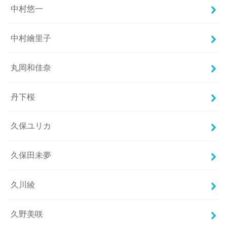
中村悠一
中村繪里子
丸岡和佳奈
丹下桜
久保ユリカ
久保田未夢
久川綾
久野美咲