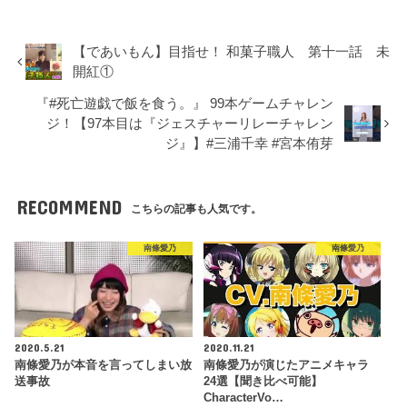
【であいもん】目指せ！ 和菓子職人 第十一話 未
開紅①
『#死亡遊戯で飯を食う。』 99本ゲームチャレン
ジ！【97本目は『ジェスチャーリレーチャレン
ジ』】#三浦千幸 #宮本侑芽
RECOMMEND
こちらの記事も人気です。
南條愛乃
南條愛乃
2020.5.21
2020.11.21
南條愛乃が本音を言ってしまい放
南條愛乃が演じたアニメキャラ
送事故
24選【聞き比べ可能】
CharacterVo…