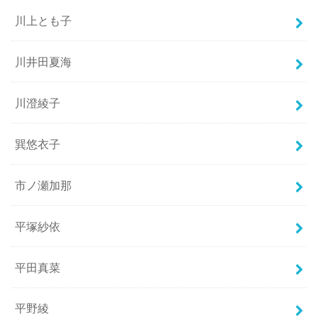
川上とも子
川井田夏海
川澄綾子
巽悠衣子
市ノ瀬加那
平塚紗依
平田真菜
平野綾