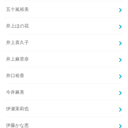
五十嵐裕美
井上ほの花
井上喜久子
井上麻里奈
井口裕香
今井麻美
伊瀬茉莉也
伊藤かな恵