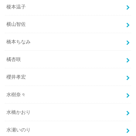
榎本温子
横山智佐
橋本ちなみ
橘杏咲
櫻井孝宏
水樹奈々
水橋かおり
水瀬いのり