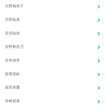
大野柚布子
天野聡美
安済知佳
安野希世乃
宮本侑芽
富樫美鈴
富田美憂
寺崎裕香