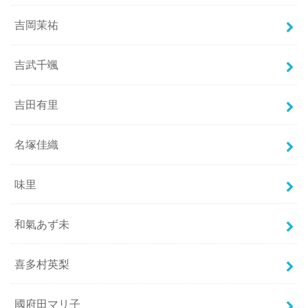
吉岡茉祐
吉武千颯
吉田有里
名塚佳織
味里
和氣あず未
喜多村英梨
國府田マリ子