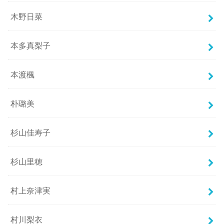
木野日菜
本多真梨子
本渡楓
朴璐美
杉山佳寿子
杉山里穂
村上奈津実
村川梨衣