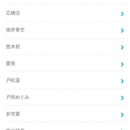
広橋涼
徳井青空
悠木碧
愛美
戸松遥
戸田めぐみ
折笠愛