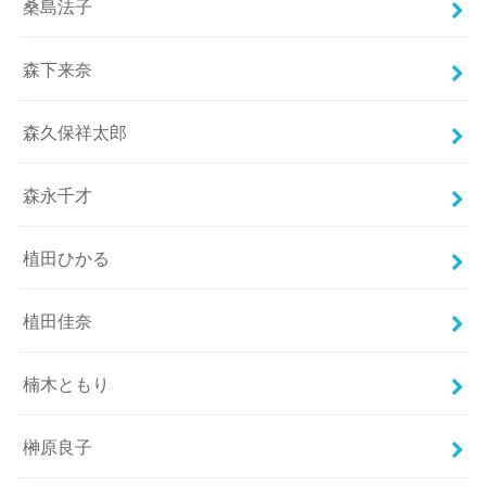
桑島法子
森下来奈
森久保祥太郎
森永千才
植田ひかる
植田佳奈
楠木ともり
榊原良子