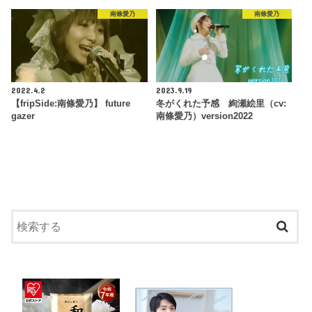
南條愛乃
南條愛乃
2022.4.2
2023.9.19
【fripSide:南條愛乃】 future
冬がくれた予感 絢瀬絵里（cv:
gazer
南條愛乃）version2022