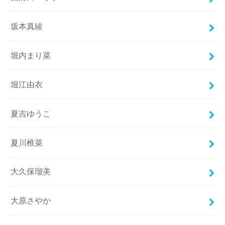
坂本真綾
堀内まり菜
堀江由衣
夏吉ゆうこ
夏川椎菜
大久保瑠美
大原さやか