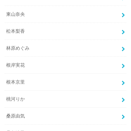
東山奈央
松本梨香
林原めぐみ
根岸実花
根本京里
桃河りか
桑原由気