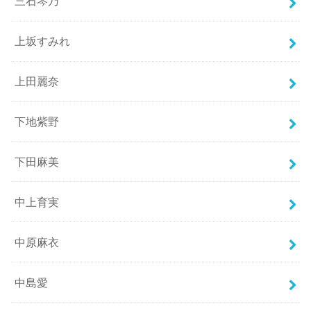
三石琴乃
上坂すみれ
上田麗奈
下地紫野
下田麻美
中上育実
中原麻衣
中島愛