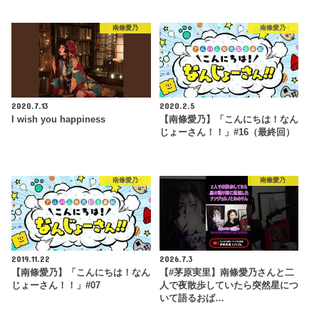
南條愛乃
南條愛乃
2020.7.13
2020.2.5
I wish you happiness
【南條愛乃】「こんにちは！なん
じょーさん！！」#16（最終回）
南條愛乃
南條愛乃
2019.11.22
2026.7.3
【南條愛乃】「こんにちは！なん
【#茅原実里】南條愛乃さんと二
じょーさん！！」#07
人で夜散歩していたら突然星につ
いて語るおば…