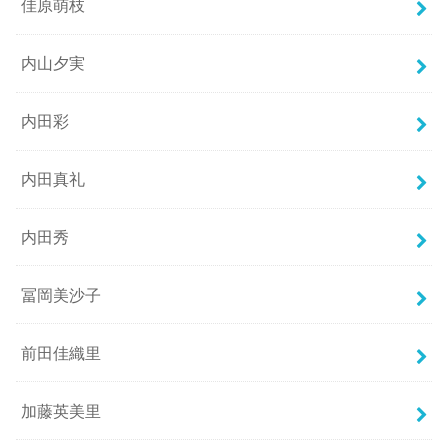
佳原萌枝
内山夕実
内田彩
内田真礼
内田秀
冨岡美沙子
前田佳織里
加藤英美里