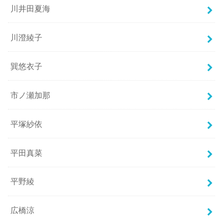
川井田夏海
川澄綾子
巽悠衣子
市ノ瀬加那
平塚紗依
平田真菜
平野綾
広橋涼