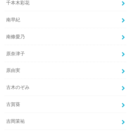
千本木彩花
南早紀
南條愛乃
原奈津子
原由実
古木のぞみ
古賀葵
吉岡茉祐