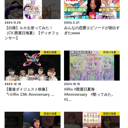
2024.11.20
2026.5.21
【白猫】ルカを使ってみた！
みんなの恋愛エピソードが面白す
（CV.茜屋日海夏）【ディオフェ
ぎたwww
ンサー】
茜屋日海夏
茜屋日海夏
2025.12.10
2024.10.13
【最速ダイジェスト映像】
#iRis #茜屋日夏海
『i☆Ris 13th Anniversary …
#Anniversary #歌ってみた。
#1…
茜屋日海夏
茜屋日海夏