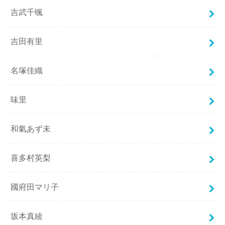
吉武千颯
吉田有里
名塚佳織
味里
和氣あず未
喜多村英梨
國府田マリ子
坂本真綾