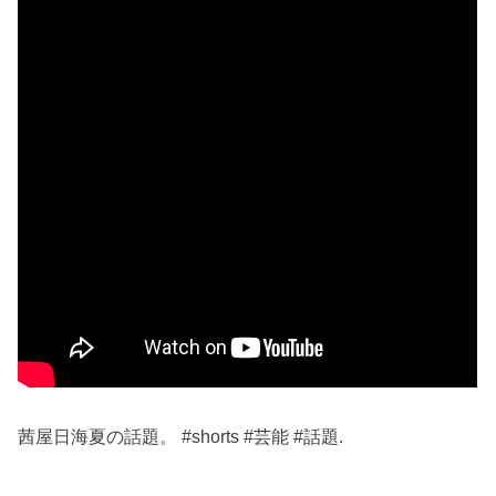
茜屋日海夏の話題。 #shorts #芸能 #話題.