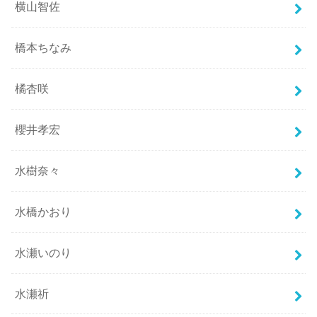
横山智佐
橋本ちなみ
橘杏咲
櫻井孝宏
水樹奈々
水橋かおり
水瀬いのり
水瀬祈