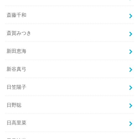
斎藤千和
斎賀みつき
新田恵海
新谷真弓
日笠陽子
日野聡
日高里菜