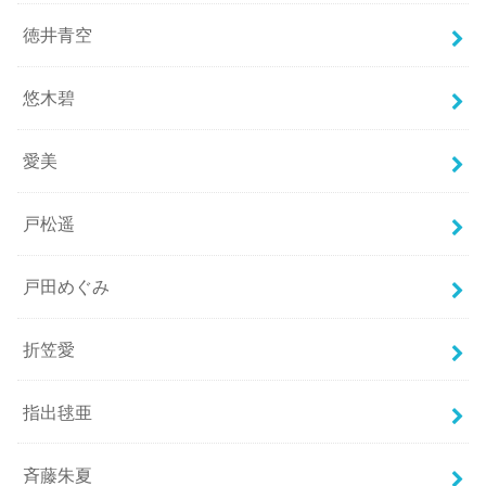
徳井青空
悠木碧
愛美
戸松遥
戸田めぐみ
折笠愛
指出毬亜
斉藤朱夏