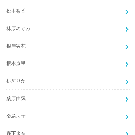
松本梨香
林原めぐみ
根岸実花
根本京里
桃河りか
桑原由気
桑島法子
森下来奈