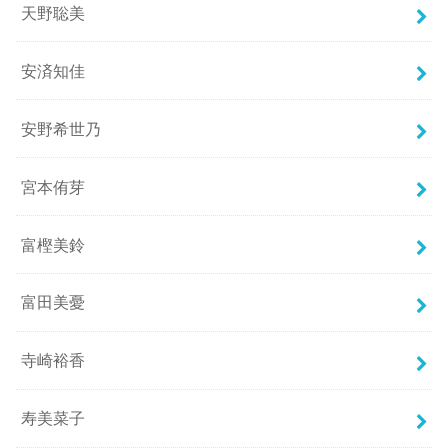
天野聡美
安済知佳
安野希世乃
宮本侑芽
富樫美鈴
富田美憂
寺崎裕香
寿美菜子