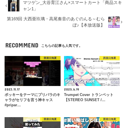
マツゲン_大谷育江さん×スマートカート「商品スキ
ャン1」
第169回 大西亜玖璃・高尾奏音のあぐのんる～むら
ぼ♪【本放送版】
RECOMMEND
こちらの記事も人気です。
茜屋日海夏
茜屋日海夏
2023.11.17
2025.6.19
ポッキーをテーマにプリパラのキ
Trumpet Cover トランペット
ャラがセリフを言う神キャス
【STEREO SUNSET /…
#pripar…
茜屋日海夏
茜屋日海夏