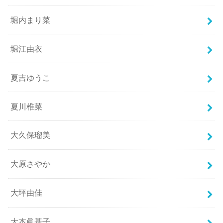
堀内まり菜
堀江由衣
夏吉ゆうこ
夏川椎菜
大久保瑠美
大原さやか
大坪由佳
大本眞基子