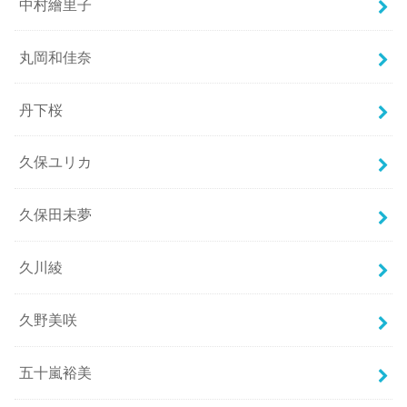
中村繪里子
丸岡和佳奈
丹下桜
久保ユリカ
久保田未夢
久川綾
久野美咲
五十嵐裕美