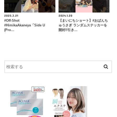
2025.3.21
2024.1.20
#Off-Shot
【まいにちショート】#おぱんち
#HimikaAkaneya「Side U
ゅうさぎ ランダムステッカーを
(Pro…
開封!!引き…