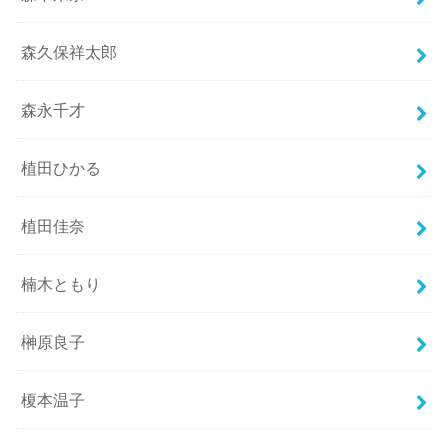
森久保祥太郎
森永千才
植田ひかる
植田佳奈
楠木ともり
榊原良子
榎本温子