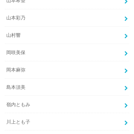
山本希望
山本彩乃
山村響
岡咲美保
岡本麻弥
島本須美
嶺内ともみ
川上とも子