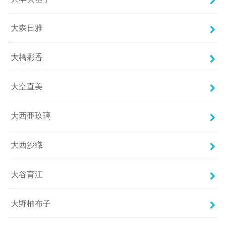
大森日雅
大橋彩香
大空直美
大西亜玖璃
大西沙織
大谷育江
大野柚布子