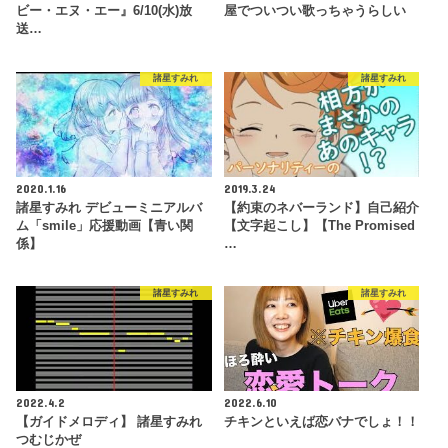
ビー・エヌ・エー』6/10(水)放
屋でついつい歌っちゃうらしい
送…
諸星すみれ
諸星すみれ
2020.1.16
2019.3.24
諸星すみれ デビューミニアルバ
【約束のネバーランド】自己紹介
ム「smile」応援動画【青い関
【文字起こし】【The Promised
係】
…
諸星すみれ
諸星すみれ
2022.4.2
2022.6.10
【ガイドメロディ】 諸星すみれ
チキンといえば恋バナでしょ！！
つむじかぜ