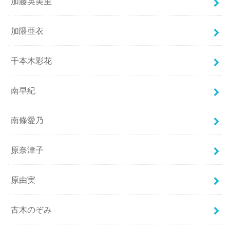
加藤英美里
加隈亜衣
千本木彩花
南早紀
南條愛乃
原奈津子
原由実
古木のぞみ