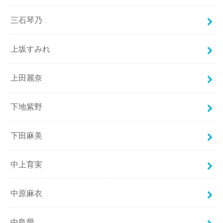
三石琴乃
上坂すみれ
上田麗奈
下地紫野
下田麻美
中上育実
中原麻衣
中島愛