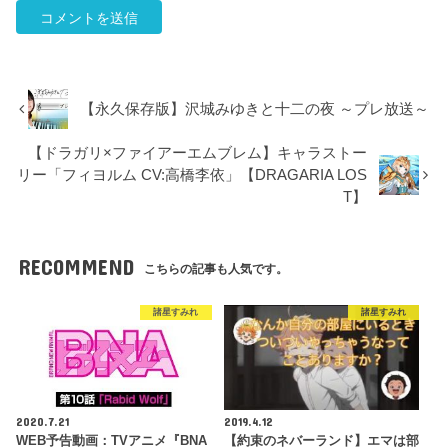
【永久保存版】沢城みゆきと十二の夜 ～プレ放送～
【ドラガリ×ファイアーエムブレム】キャラストー
リー「フィヨルム CV:高橋李依」【DRAGARIA LOS
T】
RECOMMEND
こちらの記事も人気です。
諸星すみれ
諸星すみれ
2020.7.21
2019.4.12
WEB予告動画：TVアニメ『BNA
【約束のネバーランド】エマは部