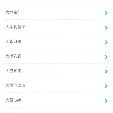
大坪由佳
大本眞基子
大森日雅
大橋彩香
大空直美
大西亜玖璃
大西沙織