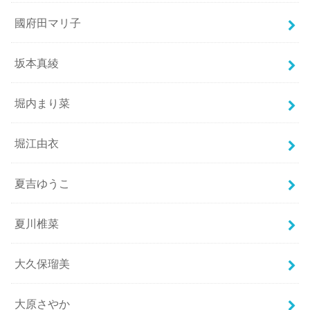
國府田マリ子
坂本真綾
堀内まり菜
堀江由衣
夏吉ゆうこ
夏川椎菜
大久保瑠美
大原さやか