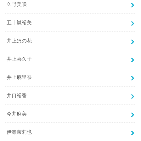
久野美咲
五十嵐裕美
井上ほの花
井上喜久子
井上麻里奈
井口裕香
今井麻美
伊瀬茉莉也