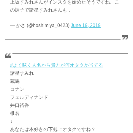
上坂すみれさんがインスタを始めたそうですね、こ
の調子で諸星すみれさんも…
— かさ (@hoshimiya_0423)
June 19, 2019
#よく呟く人名から貴方が何オタクか当てる
諸星すみれ
蔵馬
コナン
フェルディナンド
井口裕香
椎名
↓
あなたは本好きの下剋上オタクですね？