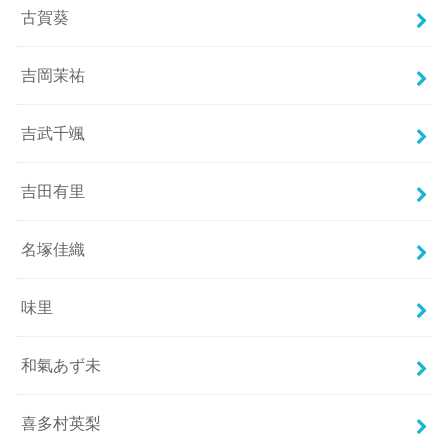
古賀葵
吉岡茉祐
吉武千颯
吉田有里
名塚佳織
味里
和氣あず未
喜多村英梨