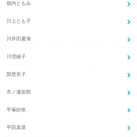
嶺内ともみ
川上とも子
川井田夏海
川澄綾子
巽悠衣子
市ノ瀬加那
平塚紗依
平田真菜