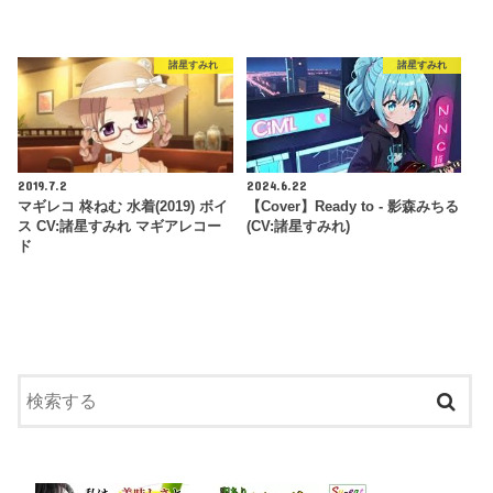
諸星すみれ
諸星すみれ
2019.7.2
2024.6.22
マギレコ 柊ねむ 水着(2019) ボイ
【Cover】Ready to - 影森みちる
ス CV:諸星すみれ マギアレコー
(CV:諸星すみれ)
ド