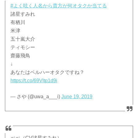
#よく呟く人名から貴方が何オタクか当てる
諸星すみれ
有栖川
米津
五十嵐大介
ティモシー
齋藤飛鳥
↓
あなたはベルハーオタクですね？
https://t.co/69Vltp1d9i
— さや (@uwa_a___i)
June 19, 2019
ぺぺ（CV諸星すみれ）