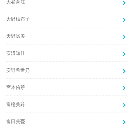
大谷育江
大野柚布子
天野聡美
安済知佳
安野希世乃
宮本侑芽
富樫美鈴
富田美憂