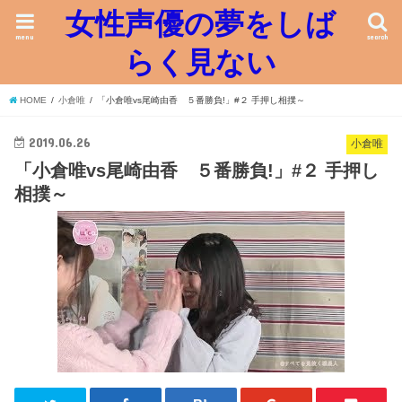
女性声優の夢をしば
menu
search
らく見ない
HOME
小倉唯
「小倉唯vs尾崎由香 ５番勝負!」#２ 手押し相撲～
2019.06.26
小倉唯
「小倉唯vs尾崎由香 ５番勝負!」#２ 手押し
相撲～