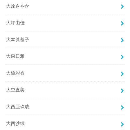
大原さやか
大坪由佳
大本眞基子
大森日雅
大橋彩香
大空直美
大西亜玖璃
大西沙織