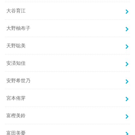
大谷育江
大野柚布子
天野聡美
安済知佳
安野希世乃
宮本侑芽
富樫美鈴
富田美憂