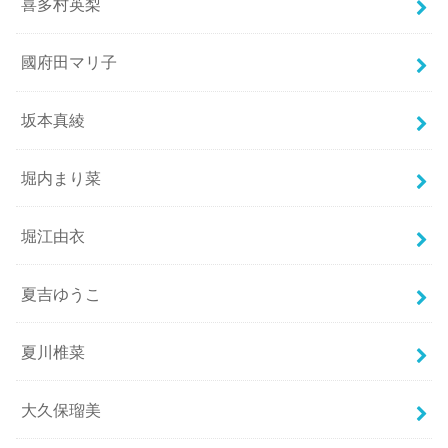
喜多村英梨
國府田マリ子
坂本真綾
堀内まり菜
堀江由衣
夏吉ゆうこ
夏川椎菜
大久保瑠美