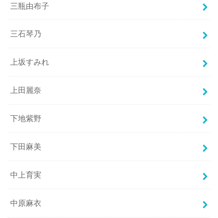
三瓶由布子
三石琴乃
上坂すみれ
上田麗奈
下地紫野
下田麻美
中上育実
中原麻衣