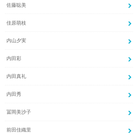
佐藤聡美
佳原萌枝
内山夕実
内田彩
内田真礼
内田秀
冨岡美沙子
前田佳織里