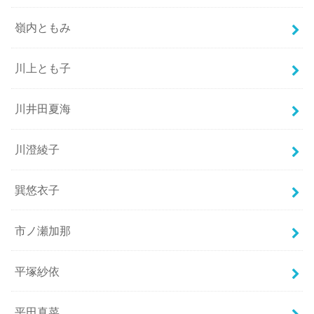
嶺内ともみ
川上とも子
川井田夏海
川澄綾子
巽悠衣子
市ノ瀬加那
平塚紗依
平田真菜