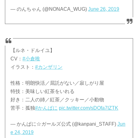
— のんちゃん (@NONACA_WUG)
June 26, 2019
【ルネ・ドルイユ】
CV：
#小倉唯
イラスト：
#カンザリン
性格：明朗快活／屈託がない／寂しがり屋
特技：美味しい紅茶をいれる
好き：二人の姉／紅茶／クッキー／小動物
苦手：孤独
#かんぱに
pic.twitter.com/sDOfa7IZTK
— かんぱに☆ガールズ公式 (@kanpani_STAFF)
Jun
e 24, 2019