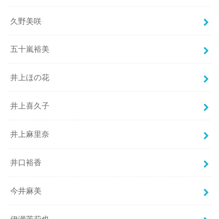
久野美咲
五十嵐裕美
井上ほの花
井上喜久子
井上麻里奈
井口裕香
今井麻美