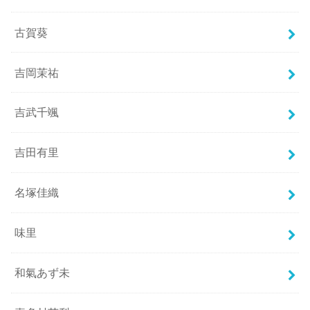
古賀葵
吉岡茉祐
吉武千颯
吉田有里
名塚佳織
味里
和氣あず未