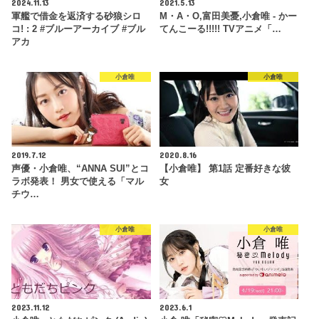
2024.11.13
2021.5.13
軍艦で借金を返済する砂狼シロ
M・A・O,富田美憂,小倉唯 - かー
コ! : 2 #ブルーアーカイブ #ブル
てんこーる!!!!! TVアニメ「…
アカ
小倉唯
小倉唯
2019.7.12
2020.8.16
声優・小倉唯、“ANNA SUI”とコ
【小倉唯】 第1話 定番好きな彼
ラボ発表！ 男女で使える「マル
女
チウ…
小倉唯
小倉唯
2023.11.12
2023.6.1