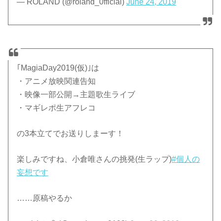
— ROLAND (@roland_0fficial)
June 24, 2019
｢MagiaDay2019(仮)｣は
・アニメ放映関連告知
・映像一部公開→主題歌生ライブ
・マギレポ生アフレコ
の3本立てでお送りしまーす！
楽しみですね、小倉唯さんの挑発(生ラップ)
#個人の
妄想です
……原稿やるか