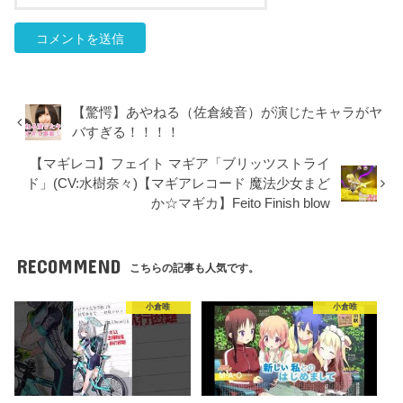
【驚愕】あやねる（佐倉綾音）が演じたキャラがヤ
バすぎる！！！！
【マギレコ】フェイト マギア「ブリッツストライ
ド」(CV:水樹奈々)【マギアレコード 魔法少女まど
か☆マギカ】Feito Finish blow
RECOMMEND
こちらの記事も人気です。
小倉唯
小倉唯