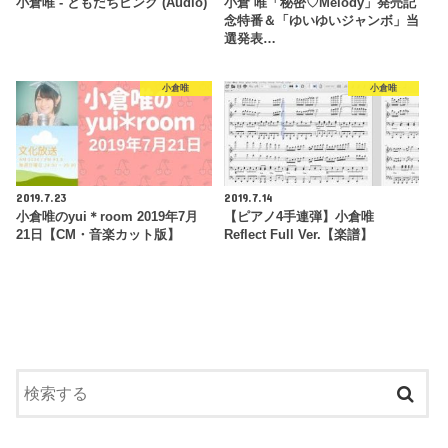
小倉唯 - ともだちピンク (Audio)
小倉 唯「秘密♡Melody」発売記
念特番＆「ゆいゆいジャンボ」当
選発表…
小倉唯
小倉唯
2019.7.23
2019.7.14
小倉唯のyui＊room 2019年7月
【ピアノ4手連弾】小倉唯
21日【CM・音楽カット版】
Reflect Full Ver.【楽譜】