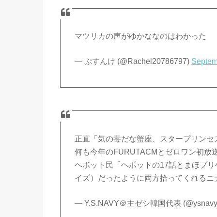
マツリカの声がゆかななのはわかった
— ぷすんけ (@Rachel20786797)
Septem
正直「気の毒だな蟹座、スタープリンセ
何も今年のFURUTACMとゼロワン初
ヘボット民「ヘボットの17話とまほプリ
イズ）だったように両方拾ってくれるニ
— Y.S.NAVY＠主ゼシ韓国代表 (@ysnavy