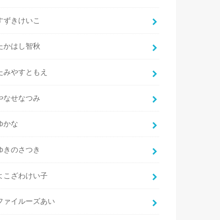
すずきけいこ
たかはし智秋
たみやすともえ
やなせなつみ
ゆかな
ゆきのさつき
よこざわけい子
ファイルーズあい