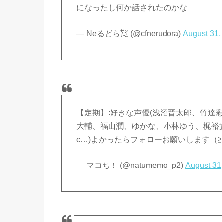
になったし何か話されたのかな
— Neるどら㌠ (@cfnerudora)
August 31,
【定期】:好きな声優(浅沼晋太郎、竹達
大輔、福山潤、ゆかな、小林ゆう、梶裕
c…)よかったらフォローお願いします（≧
— マコち！ (@natumemo_p2)
August 31