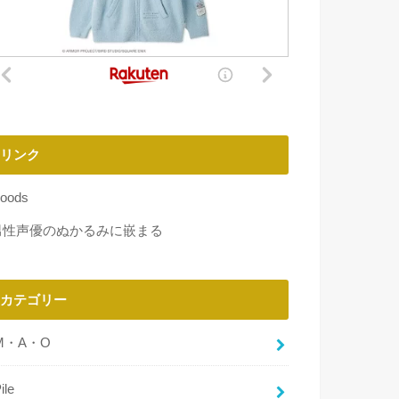
リンク
oods
男性声優のぬかるみに嵌まる
カテゴリー
M・A・O
ile