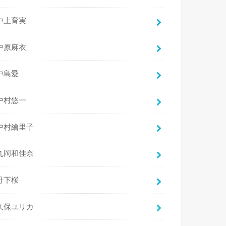
中上育実
中原麻衣
中島愛
中村悠一
中村繪里子
丸岡和佳奈
丹下桜
久保ユリカ