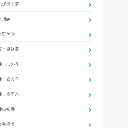
久保田未夢
久川綾
久野美咲
五十嵐裕美
井上ほの花
井上喜久子
井上麻里奈
井口裕香
今井麻美