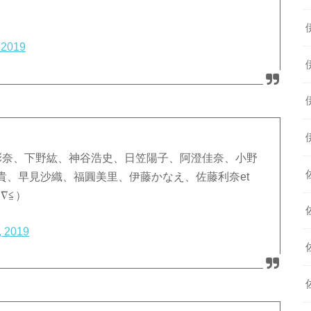
 2019
彩奈、下野紘、神谷浩史、日笠陽子、阿澄佳奈、小野
貴、早見沙織、福圓美里、伊藤かなえ、佐藤利奈et
∇≦）
, 2019