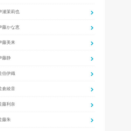
伊瀬茉莉也
伊藤かな恵
伊藤美来
伊藤静
佐伯伊織
佐倉綾音
佐藤利奈
佐藤朱