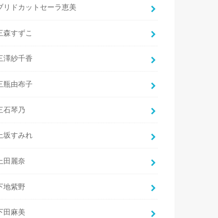
ブリドカットセーラ恵美
三森すずこ
三澤紗千香
三瓶由布子
三石琴乃
上坂すみれ
上田麗奈
下地紫野
下田麻美