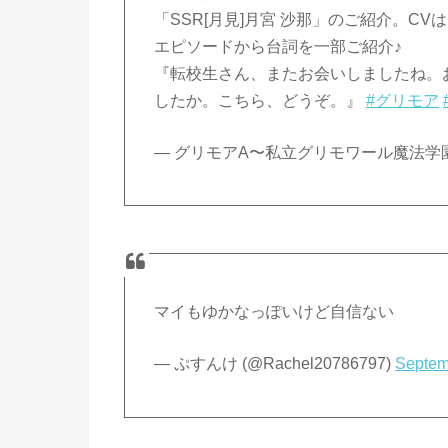
「SSR[月見]月宮 沙那」のご紹介。C
エピソードから台詞を一部ご紹介♪
『転校生さん、またお会いしましたね。
したか。こちら、どうぞ。』
#グリモア
— グリモアA〜私立グリモワール魔法学園〜 (@G
マイもゆかなっぽいけど自信ない
— ぷすんけ (@Rachel20786797)
Septem