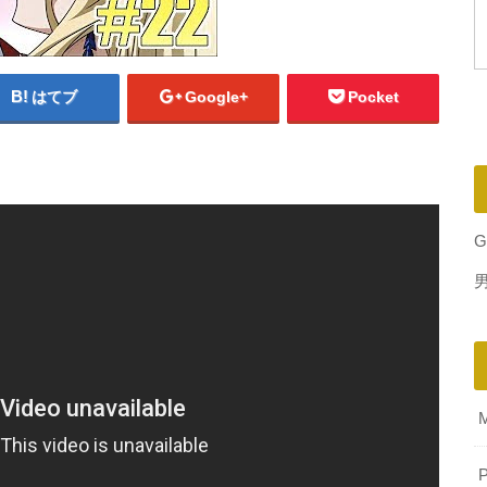
はてブ
Google+
Pocket
G
P