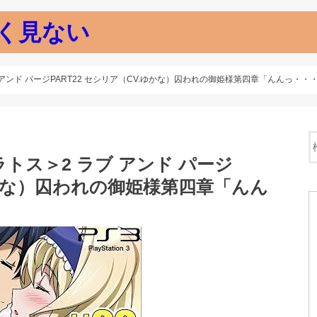
く見ない
 アンド パージPART22 セシリア（CV.ゆかな）囚われの御姫様第四章「んんっ・
トス＞2 ラブ アンド パージ
.ゆかな）囚われの御姫様第四章「んん
」