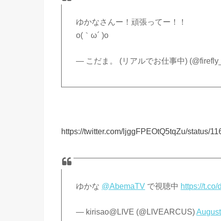
ゆかなさんー！頑張ってー！！
o(｀ω´ )o
— こだま。 (リアルでお仕事中) (@firefly_
https://twitter.com/ljggFPEOtQ5tqZu/status
ゆかな
@AbemaTV
で視聴中
https://t.c
— kirisao@LIVE (@LIVEARCUS)
August