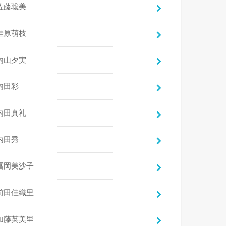
佐藤聡美
佳原萌枝
内山夕実
内田彩
内田真礼
内田秀
冨岡美沙子
前田佳織里
加藤英美里