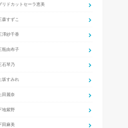
ブリドカットセーラ恵美
三森すずこ
三澤紗千香
三瓶由布子
三石琴乃
上坂すみれ
上田麗奈
下地紫野
下田麻美