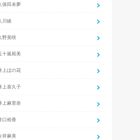
久保田未夢
久川綾
久野美咲
五十嵐裕美
井上ほの花
井上喜久子
井上麻里奈
井口裕香
今井麻美