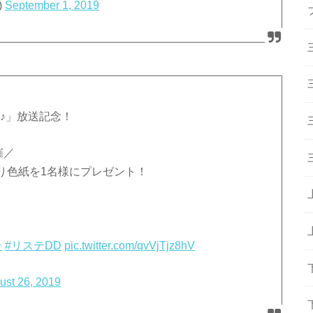
)
September 1, 2019
ズ♪」放送記念！
催／
り色紙を1名様にプレゼント！
テ
#リステDD
pic.twitter.com/qvVjTjz8hV
ust 26, 2019