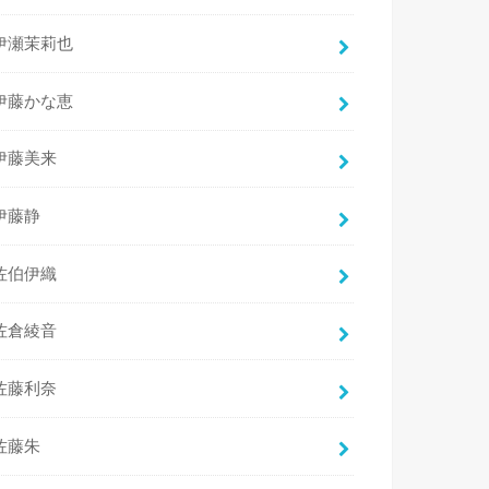
伊瀬茉莉也
伊藤かな恵
伊藤美来
伊藤静
佐伯伊織
佐倉綾音
佐藤利奈
佐藤朱