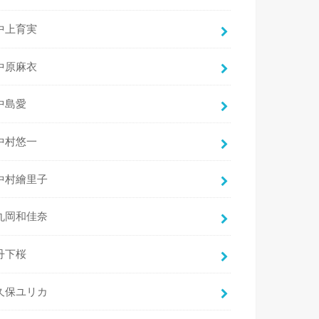
中上育実
中原麻衣
中島愛
中村悠一
中村繪里子
丸岡和佳奈
丹下桜
久保ユリカ