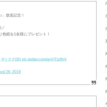
ズ♪」放送記念！
催／
り色紙を1名様にプレゼント！
テ
#リステDD
pic.twitter.com/qvVjTjz8hV
ust 26, 2019