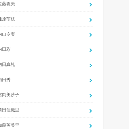
佐藤聡美
佳原萌枝
内山夕実
内田彩
内田真礼
内田秀
冨岡美沙子
前田佳織里
加藤英美里