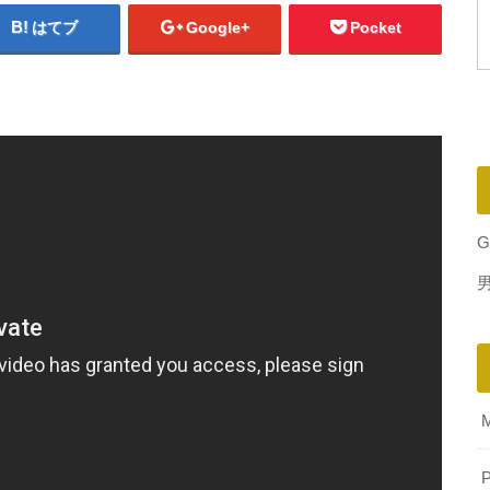
はてブ
Google+
Pocket
G
P