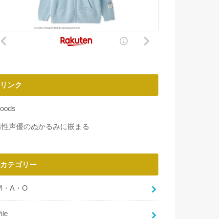
リンク
oods
男性声優のぬかるみに嵌まる
カテゴリー
M・A・O
ile