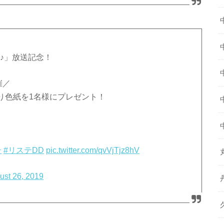
ズ♪」放送記念！
催／
り色紙を1名様にプレゼント！
テ
#リステDD
pic.twitter.com/qvVjTjz8hV
ust 26, 2019