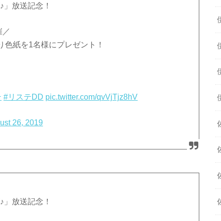
ズ♪」放送記念！
催／
り色紙を1名様にプレゼント！
テ
#リステDD
pic.twitter.com/qvVjTjz8hV
ust 26, 2019
ズ♪」放送記念！