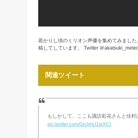
若かりし頃のミリオン声優を集めてみました
稿してしています。 Twitter ＠akatsuki_mete
関連ツイート
もしかして、ここも諏訪彩花さんと佳村
pic.twitter.com/GnJmU1wXCt