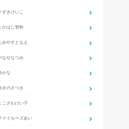
すずきけいこ
たかはし智秋
たみやすともえ
やなせなつみ
ゆかな
ゆきのさつき
よこざわけい子
ファイルーズあい