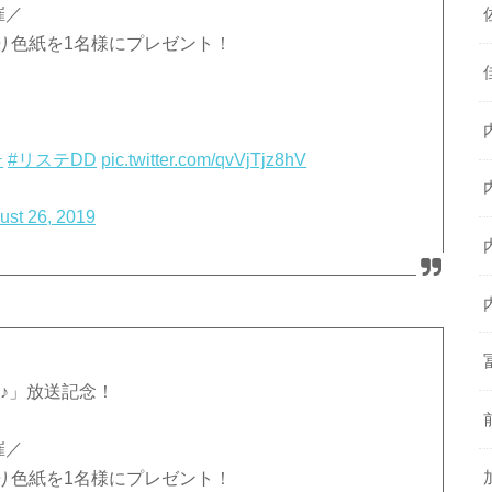
催／
り色紙を1名様にプレゼント！
テ
#リステDD
pic.twitter.com/qvVjTjz8hV
ust 26, 2019
ズ♪」放送記念！
催／
り色紙を1名様にプレゼント！