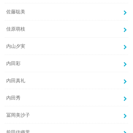
佐藤聡美
佳原萌枝
内山夕実
内田彩
内田真礼
内田秀
冨岡美沙子
前田佳織里