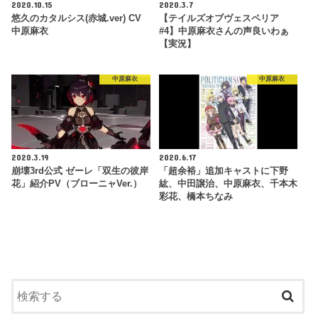
2020.10.15
2020.3.7
悠久のカタルシス(赤城.ver) CV
【テイルズオブヴェスペリア
中原麻衣
#4】中原麻衣さんの声良いわぁ
【実況】
中原麻衣
中原麻衣
2020.3.19
2020.6.17
崩壊3rd公式 ゼーレ「双生の彼岸
「超余裕」追加キャストに下野
花」紹介PV（ブローニャVer.）
紘、中田譲治、中原麻衣、千本木
彩花、橋本ちなみ