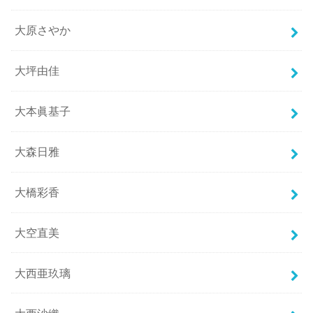
大原さやか
大坪由佳
大本眞基子
大森日雅
大橋彩香
大空直美
大西亜玖璃