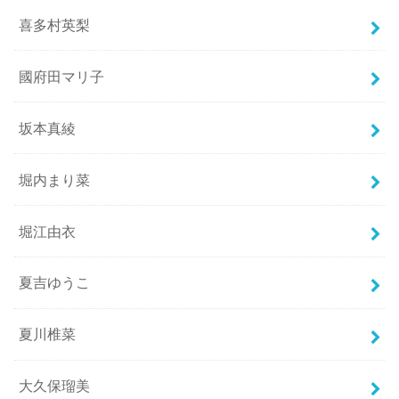
喜多村英梨
國府田マリ子
坂本真綾
堀内まり菜
堀江由衣
夏吉ゆうこ
夏川椎菜
大久保瑠美