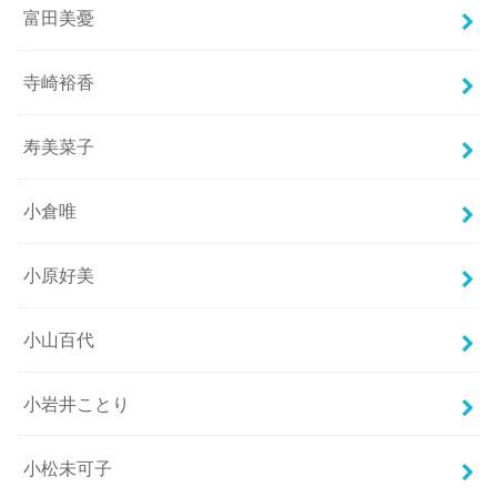
富田美憂
寺崎裕香
寿美菜子
小倉唯
小原好美
小山百代
小岩井ことり
小松未可子