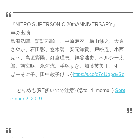
『NITRO SUPERSONIC 20thANNIVERSARY』
声の出演
鳥海浩輔、諏訪部順一、中原麻衣、檜山修之、大原
さやか、石田彰、悠木碧、安元洋貴、戸松遥、小西
克幸、高垣彩陽、釘宮理恵、神谷浩史、ヘルシー太
郎、朝宮咲、氷河流、手塚まき、加藤英美里、すー
ぱーそに子、田中敦子(ナレ)
https://t.co/c7eUqpqvSe
— とりめも(RT多いので注意) (@to_ri_memo_)
Sept
ember 2, 2019