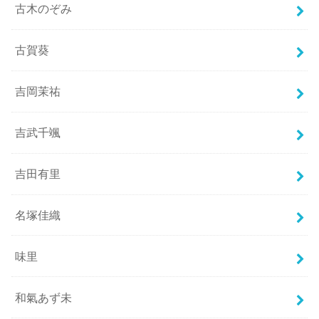
古木のぞみ
古賀葵
吉岡茉祐
吉武千颯
吉田有里
名塚佳織
味里
和氣あず未