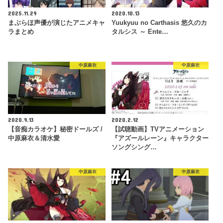
2025.11.29
2020.10.13
まぶらほ声優が演じたアニメキャ
Yuukyuu no Carthasis 悠久のカ
ラまとめ
タルシス ～ Ente…
中原麻衣
中原麻衣
2020.9.13
2020.2.12
【音痴カラオケ】秘密ドールズ /
【試聴動画】TVアニメーション
中原麻衣＆清水愛
『アズールレーン』キャラクター
ソングシング…
中原麻衣
中原麻衣