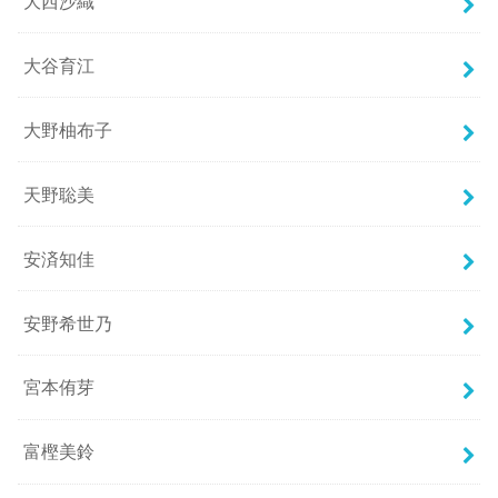
大西沙織
大谷育江
大野柚布子
天野聡美
安済知佳
安野希世乃
宮本侑芽
富樫美鈴