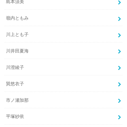
島本須美
嶺内ともみ
川上とも子
川井田夏海
川澄綾子
巽悠衣子
市ノ瀬加那
平塚紗依