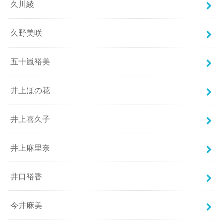
久川綾
久野美咲
五十嵐裕美
井上ほの花
井上喜久子
井上麻里奈
井口裕香
今井麻美