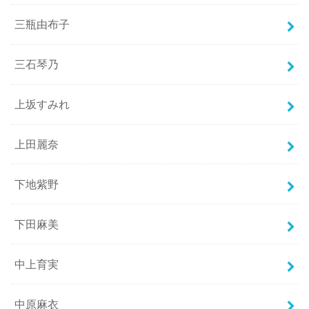
三瓶由布子
三石琴乃
上坂すみれ
上田麗奈
下地紫野
下田麻美
中上育実
中原麻衣