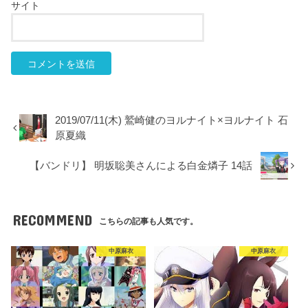
サイト
2019/07/11(木) 鷲崎健のヨルナイト×ヨルナイト 石
原夏織
【バンドリ】 明坂聡美さんによる白金燐子 14話
RECOMMEND
こちらの記事も人気です。
中原麻衣
中原麻衣