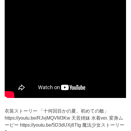
衣装ストーリー 「十何回目かの夏、初めての敵」
https://youtu.be/RJvjMQVM3Kw 天音姉妹 水着ver. 変身ム
ービー https://youtu.be/5D3dUXj6Ttg 魔法少女ストーリー