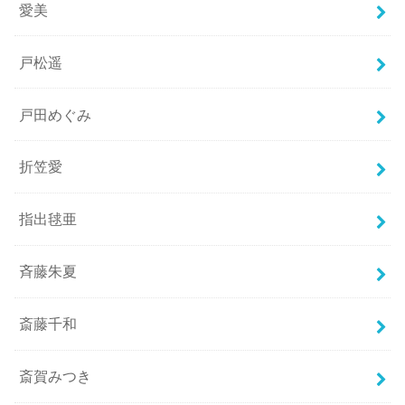
愛美
戸松遥
戸田めぐみ
折笠愛
指出毬亜
斉藤朱夏
斎藤千和
斎賀みつき