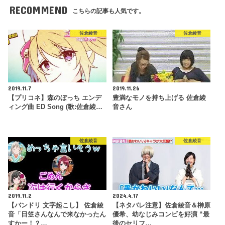
RECOMMEND
こちらの記事も人気です。
佐倉綾音
佐倉綾音
2019.11.7
2019.11.26
【プリコネ】森のぼっち エンデ
豊満なモノを持ち上げる 佐倉綾
ィング曲 ED Song (歌:佐倉綾…
音さん
佐倉綾音
佐倉綾音
2019.11.2
2024.4.17
【バンドリ 文字起こし】 佐倉綾
【ネタバレ注意】佐倉綾音＆榊原
音「日笠さんなんで来なかったん
優希、幼なじみコンビを好演 “最
すかー！？…
後のセリフ…