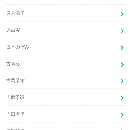
原奈津子
原由実
古木のぞみ
古賀葵
吉岡茉祐
吉武千颯
吉田有里