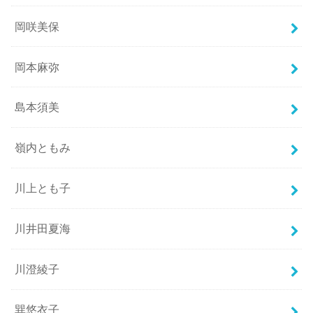
岡咲美保
岡本麻弥
島本須美
嶺内ともみ
川上とも子
川井田夏海
川澄綾子
巽悠衣子