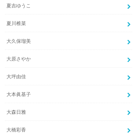
夏吉ゆうこ
夏川椎菜
大久保瑠美
大原さやか
大坪由佳
大本眞基子
大森日雅
大橋彩香