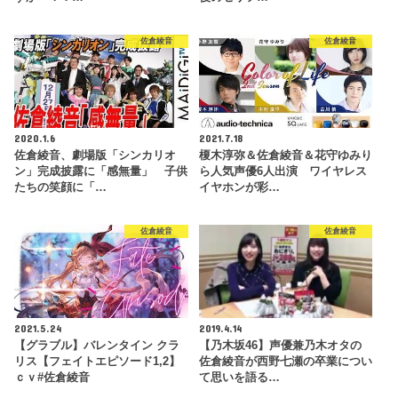
佐倉綾音
佐倉綾音
2020.1.6
2021.7.18
佐倉綾音、劇場版「シンカリオ
榎木淳弥＆佐倉綾音＆花守ゆみり
ン」完成披露に「感無量」 子供
ら人気声優6人出演 ワイヤレス
たちの笑顔に「…
イヤホンが彩…
佐倉綾音
佐倉綾音
2021.5.24
2019.4.14
【グラブル】バレンタイン クラ
【乃木坂46】声優兼乃木オタの
リス【フェイトエピソード1,2】
佐倉綾音が西野七瀬の卒業につい
ｃｖ#佐倉綾音
て思いを語る…