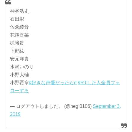
神谷浩史
石田彰
佐倉綾音
花澤香菜
梶裕貴
下野紘
安元洋貴
水瀬いのり
小野大輔
小野賢章
#好きな声優だったらrt
#RTした人全員フォ
ローする
— ログアウトしました。 (@negi0106)
September 3,
2019