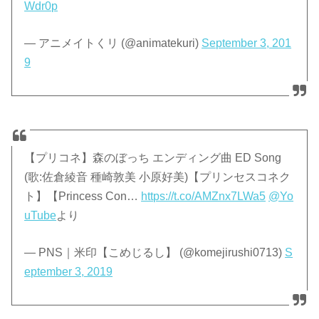
Wdr0p
— アニメイトくリ (@animatekuri)
September 3, 201
9
【プリコネ】森のぼっち エンディング曲 ED Song
(歌:佐倉綾音 種崎敦美 小原好美)【プリンセスコネク
ト】【Princess Con…
https://t.co/AMZnx7LWa5
@Yo
uTube
より
— PNS｜米印【こめじるし】 (@komejirushi0713)
S
eptember 3, 2019