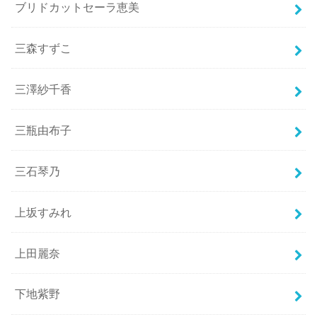
ブリドカットセーラ恵美
三森すずこ
三澤紗千香
三瓶由布子
三石琴乃
上坂すみれ
上田麗奈
下地紫野