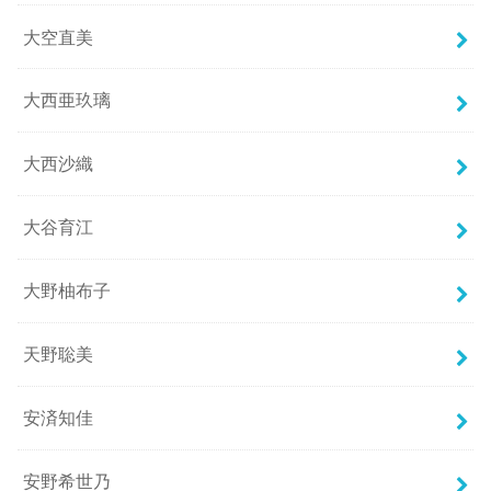
大空直美
大西亜玖璃
大西沙織
大谷育江
大野柚布子
天野聡美
安済知佳
安野希世乃