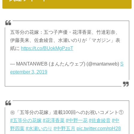
五等分の花嫁：五つ子声優・花澤香菜、竹達彩奈、
伊藤美来、佐倉綾音、水瀬いのりが「マガジン」表
紙に
https://t.co/BUokMgPzoT
— MANTANWEB (まんたんウェブ) (@mantanweb)
S
eptember 3, 2019
㊗「五等分の花嫁」道載100回へのお祝いコメント①
#五等分の花嫁
#花澤香菜
#中野一花
#佐倉綾音
#中
野四葉
#水瀬いのり
#中野五月
pic.twitter.com/rpH28