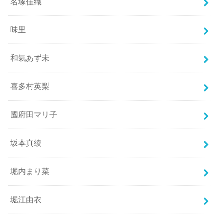
名塚佳織
味里
和氣あず未
喜多村英梨
國府田マリ子
坂本真綾
堀内まり菜
堀江由衣