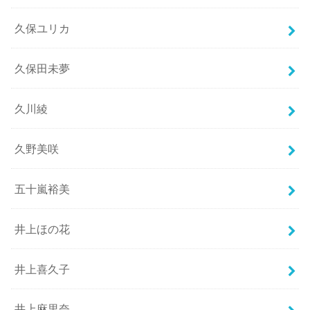
久保ユリカ
久保田未夢
久川綾
久野美咲
五十嵐裕美
井上ほの花
井上喜久子
井上麻里奈