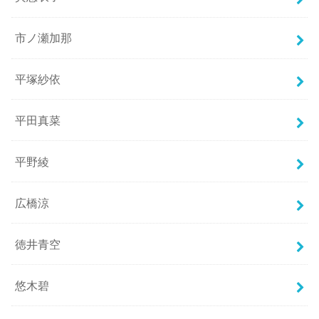
市ノ瀬加那
平塚紗依
平田真菜
平野綾
広橋涼
徳井青空
悠木碧