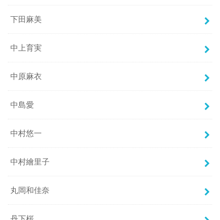
下田麻美
中上育実
中原麻衣
中島愛
中村悠一
中村繪里子
丸岡和佳奈
丹下桜