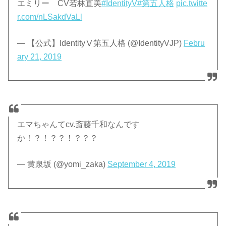
エミリー CV若林直美
#IdentityV
#第五人格
pic.twitte
r.com/nLSakdVaLl
— 【公式】IdentityⅤ第五人格 (@IdentityVJP)
Febru
ary 21, 2019
エマちゃんてcv.斎藤千和なんです
か！？！？？！？？？
— 黄泉坂 (@yomi_zaka)
September 4, 2019