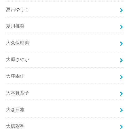
夏吉ゆうこ
夏川椎菜
大久保瑠美
大原さやか
大坪由佳
大本眞基子
大森日雅
大橋彩香