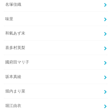
名塚佳織
味里
和氣あず未
喜多村英梨
國府田マリ子
坂本真綾
堀内まり菜
堀江由衣