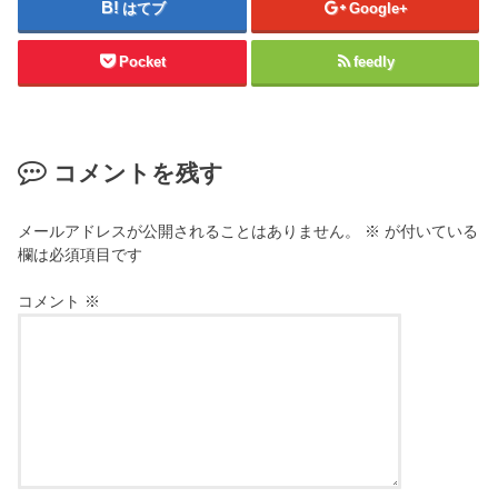
はてブ
Google+
Pocket
feedly
コメントを残す
メールアドレスが公開されることはありません。
※
が付いている
欄は必須項目です
コメント
※