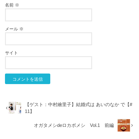
名前
※
メール
※
サイト
【ゲスト：中村繪里子】結婚式は あいのなか で【#
11】
オガタメシdeロカボメシ Vol.1 前編