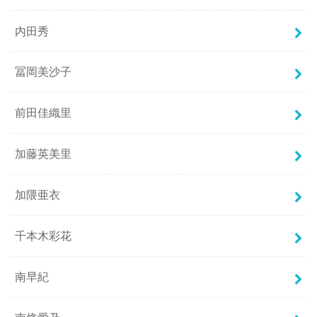
内田秀
冨岡美沙子
前田佳織里
加藤英美里
加隈亜衣
千本木彩花
南早紀