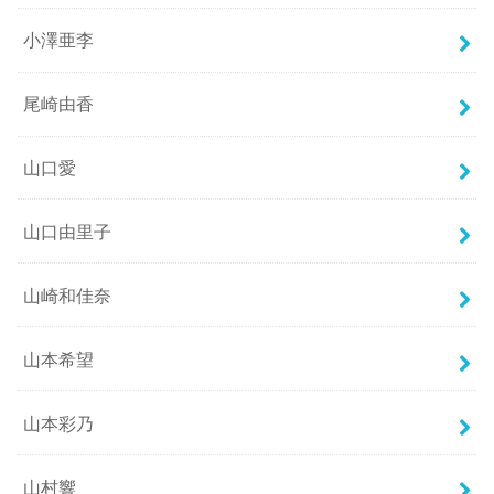
小澤亜李
尾崎由香
山口愛
山口由里子
山崎和佳奈
山本希望
山本彩乃
山村響