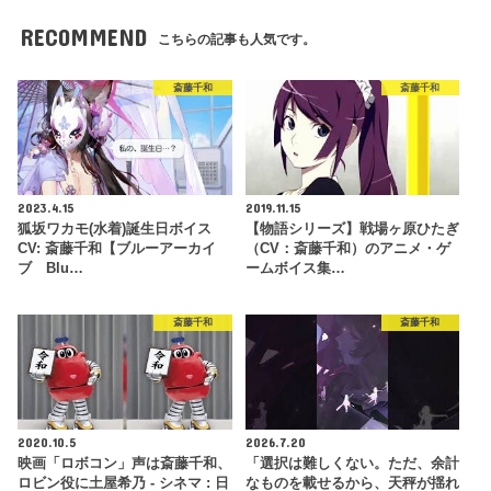
RECOMMEND
こちらの記事も人気です。
斎藤千和
斎藤千和
2023.4.15
2019.11.15
狐坂ワカモ(水着)誕生日ボイス
【物語シリーズ】戦場ヶ原ひたぎ
CV: 斎藤千和【ブルーアーカイ
（CV：斎藤千和）のアニメ・ゲ
ブ Blu…
ームボイス集…
斎藤千和
斎藤千和
2020.10.5
2026.7.20
映画「ロボコン」声は斎藤千和、
「選択は難しくない。ただ、余計
ロビン役に土屋希乃 - シネマ : 日
なものを載せるから、天秤が揺れ