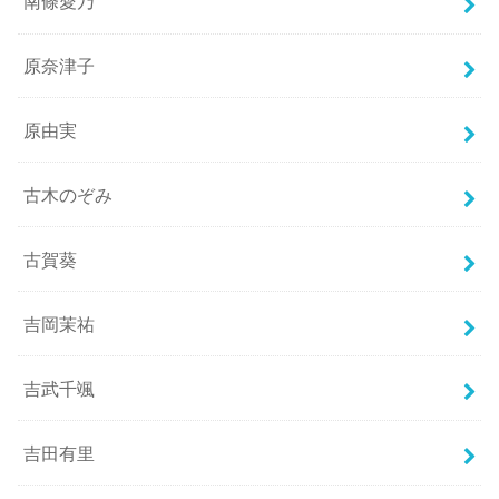
南條愛乃
原奈津子
原由実
古木のぞみ
古賀葵
吉岡茉祐
吉武千颯
吉田有里