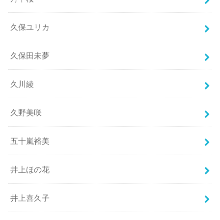
久保ユリカ
久保田未夢
久川綾
久野美咲
五十嵐裕美
井上ほの花
井上喜久子