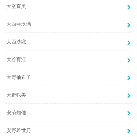
大空直美
大西亜玖璃
大西沙織
大谷育江
大野柚布子
天野聡美
安済知佳
安野希世乃