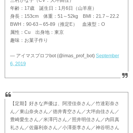
三村かな子（CV：大坪由佳）
年齢：17歳 誕生日：1月6日（山羊座）
身長：153cm 体重：51～52kg BMI：21.7～22.2
BWH：90-63～65-89（推定E） 血液型：O
属性：Cu 出身地：東京
趣味：お菓子作り
— アイマスプロフbot (@imas_prof_bot)
September
6, 2019
【定期】好きな声優は、阿澄佳奈さん／竹達彩奈さ
ん／東山奈央さん／徳井青空さん／大坪由佳さん／
豊崎愛生さん／米澤円さん／照井明佳さん／内田真
礼さん／佐藤利奈さん／小澤亜李さん／神谷明さん