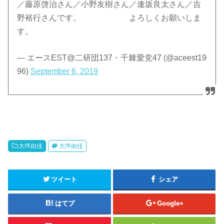
／藤原啓治さん／小野友樹さん／逢坂良太さん／吉
野裕行さんです。 よろしくお願いしま
す。
— エースEST@二研団137・千棘愛党47 (@aceest19
96)
September 6, 2019
大坪由佳
大坪由佳
ツイート
シェア
はてブ
Google+