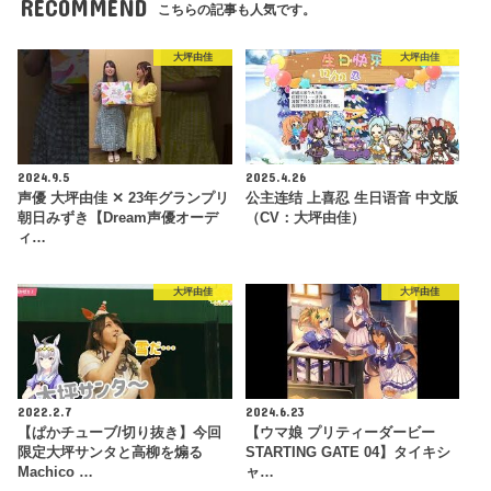
RECOMMEND
こちらの記事も人気です。
大坪由佳
大坪由佳
2024.9.5
2025.4.26
声優 大坪由佳 ✕ 23年グランプリ
公主连结 上喜忍 生日语音 中文版
朝日みずき【Dream声優オーデ
（CV：大坪由佳）
ィ…
大坪由佳
大坪由佳
2022.2.7
2024.6.23
【ぱかチューブ/切り抜き】今回
【ウマ娘 プリティーダービー
限定大坪サンタと高柳を煽る
STARTING GATE 04】タイキシ
Machico …
ャ…