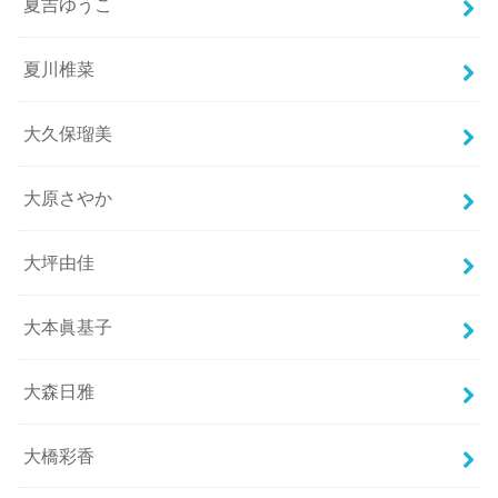
夏吉ゆうこ
夏川椎菜
大久保瑠美
大原さやか
大坪由佳
大本眞基子
大森日雅
大橋彩香