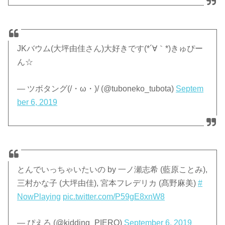
JKバウム(大坪由佳さん)大好きです(*´∀｀*)きゅぴー
ん☆
— ツボタング(/・ω・)/ (@tuboneko_tubota)
Septem
ber 6, 2019
とんでいっちゃいたいの by 一ノ瀬志希 (藍原ことみ),
三村かな子 (大坪由佳), 宮本フレデリカ (髙野麻美)
#
NowPlaying
pic.twitter.com/P59gE8xnW8
— ぴえろ (@kidding_PIERO)
September 6, 2019