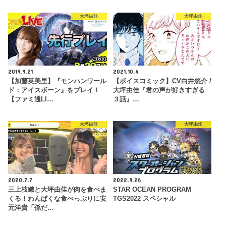
大坪由佳
大坪由佳
2019.9.21
2021.10.4
【加藤英美里】『モンハンワール
【ボイスコミック】CV白井悠介 /
ド：アイスボーン』をプレイ！
大坪由佳『君の声が好きすぎる
【ファミ通LI…
３話』…
大坪由佳
大坪由佳
2020.7.7
2022.9.26
三上枝織と大坪由佳が肉を食べま
STAR OCEAN PROGRAM
くる！わんぱくな食べっぷりに安
TGS2022 スペシャル
元洋貴「孫だ…