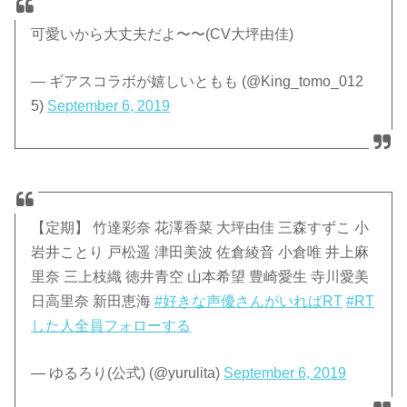
可愛いから大丈夫だよ〜〜(CV大坪由佳)
— ギアスコラボが嬉しいともも (@King_tomo_012
5)
September 6, 2019
【定期】 竹達彩奈 花澤香菜 大坪由佳 三森すずこ 小
岩井ことり 戸松遥 津田美波 佐倉綾音 小倉唯 井上麻
里奈 三上枝織 徳井青空 山本希望 豊崎愛生 寺川愛美
日高里奈 新田恵海
#好きな声優さんがいればRT
#RT
した人全員フォローする
— ゆるろり(公式) (@yurulita)
September 6, 2019