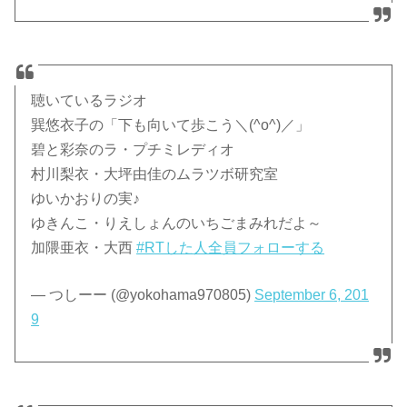
聴いているラジオ
巽悠衣子の「下も向いて歩こう＼(^o^)／」
碧と彩奈のラ・プチミレディオ
村川梨衣・大坪由佳のムラツボ研究室
ゆいかおりの実♪
ゆきんこ・りえしょんのいちごまみれだよ～
加隈亜衣・大西
#RTした人全員フォローする
— つしーー (@yokohama970805)
September 6, 201
9