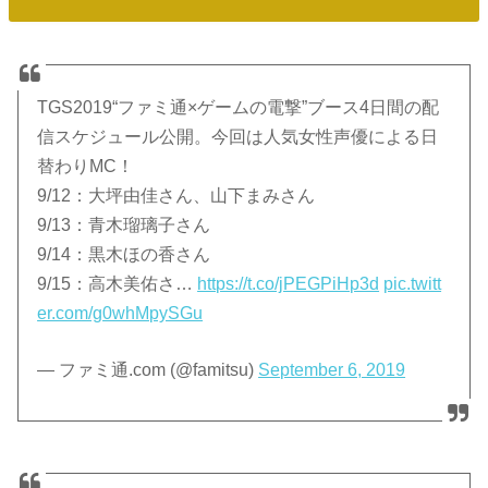
TGS2019“ファミ通×ゲームの電撃”ブース4日間の配
信スケジュール公開。今回は人気女性声優による日
替わりMC！
9/12：大坪由佳さん、山下まみさん
9/13：青木瑠璃子さん
9/14：黒木ほの香さん
9/15：高木美佑さ…
https://t.co/jPEGPiHp3d
pic.twitt
er.com/g0whMpySGu
— ファミ通.com (@famitsu)
September 6, 2019