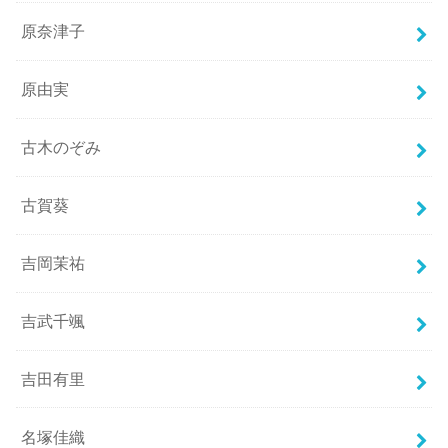
原奈津子
原由実
古木のぞみ
古賀葵
吉岡茉祐
吉武千颯
吉田有里
名塚佳織