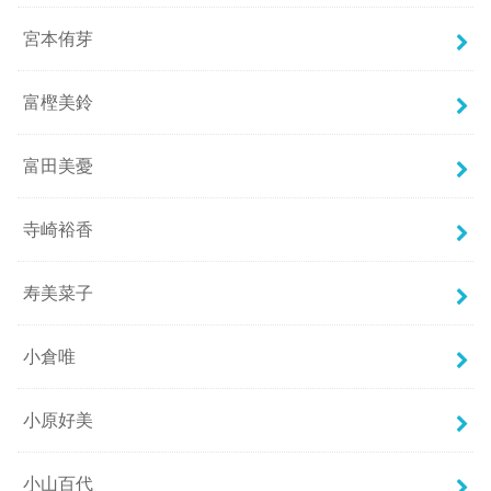
宮本侑芽
富樫美鈴
富田美憂
寺崎裕香
寿美菜子
小倉唯
小原好美
小山百代