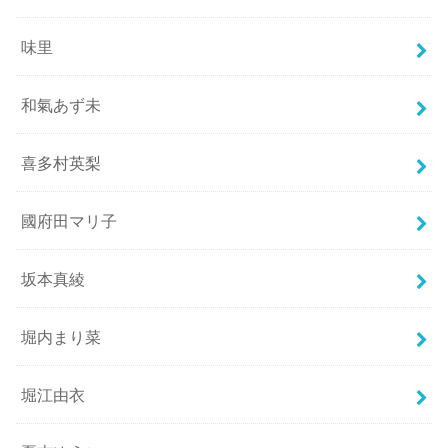
味里
和氣あず未
喜多村英梨
國府田マリ子
坂本真綾
堀内まり菜
堀江由衣