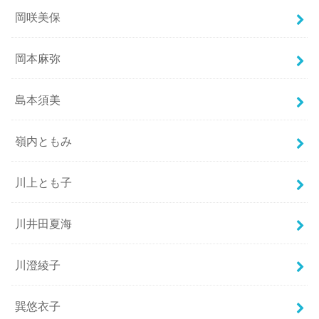
岡咲美保
岡本麻弥
島本須美
嶺内ともみ
川上とも子
川井田夏海
川澄綾子
巽悠衣子