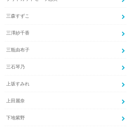
三森すずこ
三澤紗千香
三瓶由布子
三石琴乃
上坂すみれ
上田麗奈
下地紫野