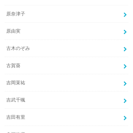
原奈津子
原由実
古木のぞみ
古賀葵
吉岡茉祐
吉武千颯
吉田有里