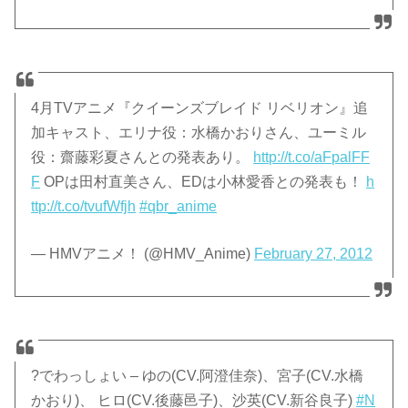
4月TVアニメ『クイーンズブレイド リベリオン』追
加キャスト、エリナ役：水橋かおりさん、ユーミル
役：齋藤彩夏さんとの発表あり。
http://t.co/aFpalFF
F
OPは田村直美さん、EDは小林愛香との発表も！
h
ttp://t.co/tvufWfjh
#qbr_anime
— HMVアニメ！ (@HMV_Anime)
February 27, 2012
?でわっしょい – ゆの(CV.阿澄佳奈)、宮子(CV.水橋
かおり)、 ヒロ(CV.後藤邑子)、沙英(CV.新谷良子)
#N