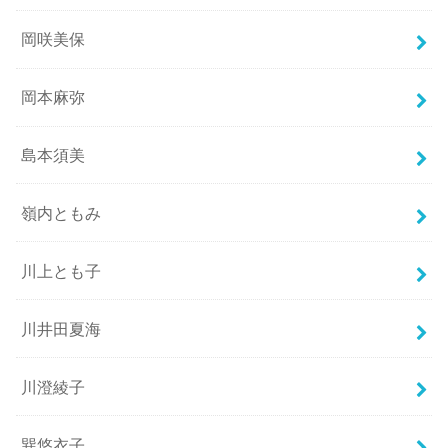
岡咲美保
岡本麻弥
島本須美
嶺内ともみ
川上とも子
川井田夏海
川澄綾子
巽悠衣子