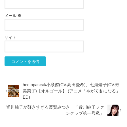
メール
※
サイト
hectopascal/小糸侑(CV.高田憂希)、七海燈子(CV.寿
美菜子)【オルゴール】 (アニメ「やがて君になる」
ED)
皆川純子が好きすぎる斎賀みつき 「皆川純子ファ
ンクラブ第一号私」