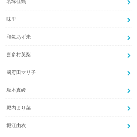
名塚佳織
味里
和氣あず未
喜多村英梨
國府田マリ子
坂本真綾
堀内まり菜
堀江由衣