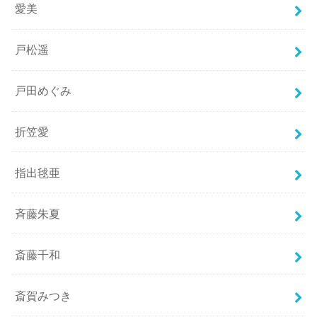
愛美
戸松遥
戸田めぐみ
折笠愛
指出毬亜
斉藤朱夏
斎藤千和
斎賀みつき