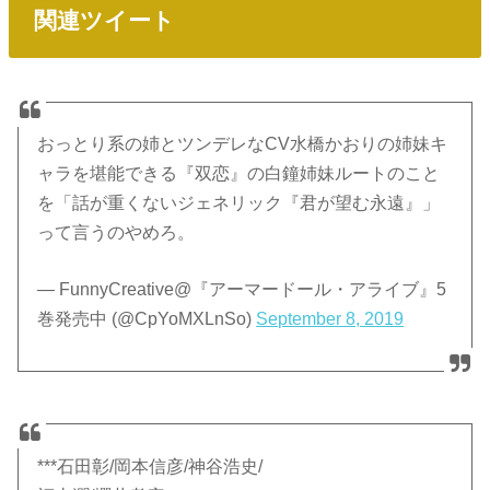
関連ツイート
おっとり系の姉とツンデレなCV水橋かおりの姉妹キ
ャラを堪能できる『双恋』の白鐘姉妹ルートのこと
を「話が重くないジェネリック『君が望む永遠』」
って言うのやめろ。
— FunnyCreative@『アーマードール・アライブ』5
巻発売中 (@CpYoMXLnSo)
September 8, 2019
***石田彰/岡本信彦/神谷浩史/