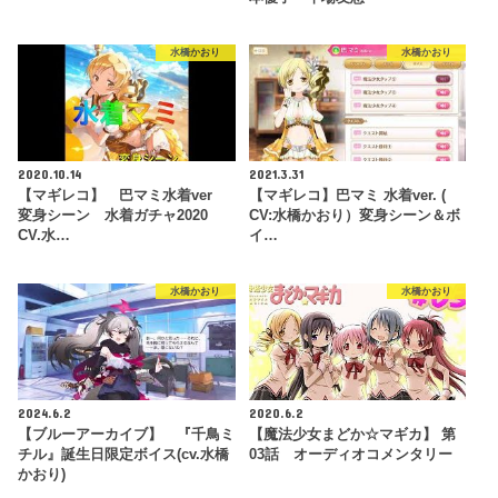
水橋かおり
水橋かおり
2020.10.14
2021.3.31
【マギレコ】 巴マミ水着ver
【マギレコ】巴マミ 水着ver. (
変身シーン 水着ガチャ2020
CV:水橋かおり）変身シーン＆ボ
CV.水…
イ…
水橋かおり
水橋かおり
2024.6.2
2020.6.2
【ブルーアーカイブ】 『千鳥ミ
【魔法少女まどか☆マギカ】 第
チル』誕生日限定ボイス(cv.水橋
03話 オーディオコメンタリー
かおり)