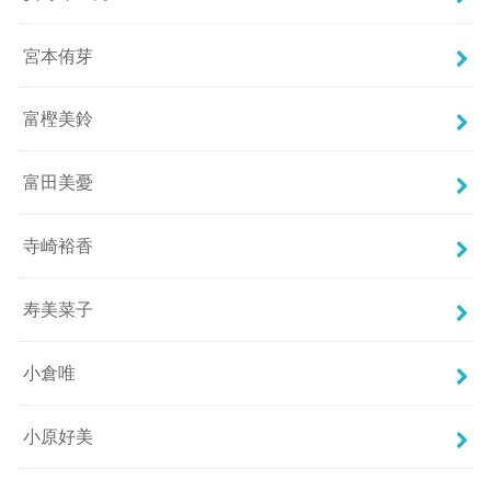
宮本侑芽
富樫美鈴
富田美憂
寺崎裕香
寿美菜子
小倉唯
小原好美