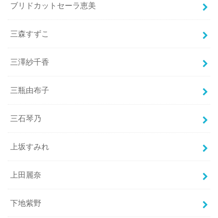
ブリドカットセーラ恵美
三森すずこ
三澤紗千香
三瓶由布子
三石琴乃
上坂すみれ
上田麗奈
下地紫野