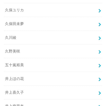
久保ユリカ
久保田未夢
久川綾
久野美咲
五十嵐裕美
井上ほの花
井上喜久子
井上麻里奈