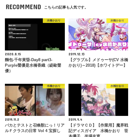
RECOMMEND
こちらの記事も人気です。
水橋かおり
水橋かおり
2020.8.15
2019.12.13
麵包-千年黃昏-Day8 part3-
【グラブル】メドゥーサ(CV 水橋
Purple聲優是水橋香織（緹歐聲
かおり)～2018)【ホワイトデー】
優）
水橋かおり
水橋かおり
2019.11.2
2019.9.4
バカとテストと召喚獣にっ！リア
【ドラマＣＤ】【作業用】魔界戦
ルＦクラスの日常 Vol 4 宝探し
記ディスガイア 水橋かおり 笹
本優子 半場友恵