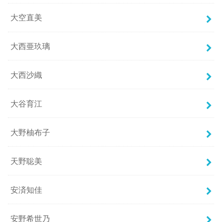
大空直美
大西亜玖璃
大西沙織
大谷育江
大野柚布子
天野聡美
安済知佳
安野希世乃