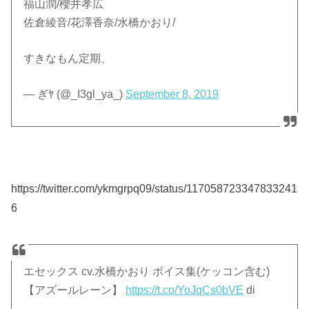
福山潤/櫻井孝広
佐倉綾音/花澤香奈/水橋かおり/
すきなもん定期、
— ぎﾔ (@_I3gl_ya_)
September 8, 2019
https://twitter.com/ykmgrpq09/status/117058723347833241
6
エセックス cv.水橋かおり ボイス集(ケッコン含む)
【アズールレーン】
https://t.co/YoJqCs0bVE
di