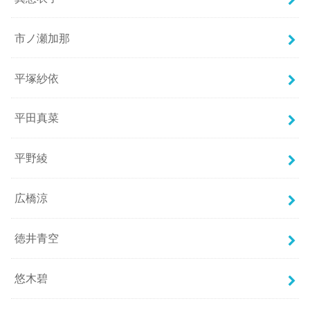
市ノ瀬加那
平塚紗依
平田真菜
平野綾
広橋涼
徳井青空
悠木碧