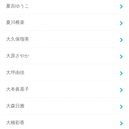
夏吉ゆうこ
夏川椎菜
大久保瑠美
大原さやか
大坪由佳
大本眞基子
大森日雅
大橋彩香