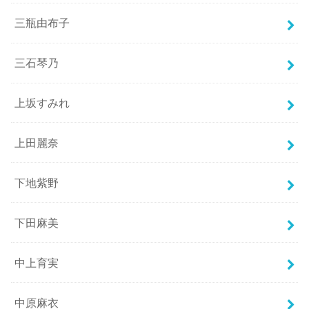
三瓶由布子
三石琴乃
上坂すみれ
上田麗奈
下地紫野
下田麻美
中上育実
中原麻衣