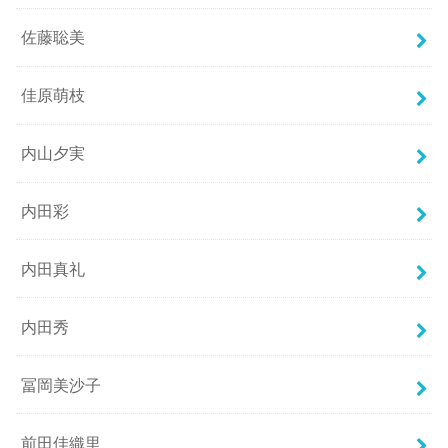
佐藤聡美
佳原萌枝
内山夕実
内田彩
内田真礼
内田秀
冨岡美沙子
前田佳織里