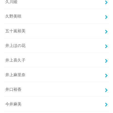
久川綾
久野美咲
五十嵐裕美
井上ほの花
井上喜久子
井上麻里奈
井口裕香
今井麻美