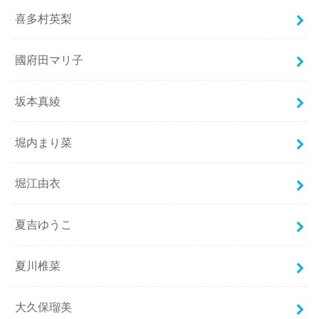
喜多村英梨
國府田マリ子
坂本真綾
堀内まり菜
堀江由衣
夏吉ゆうこ
夏川椎菜
大久保瑠美