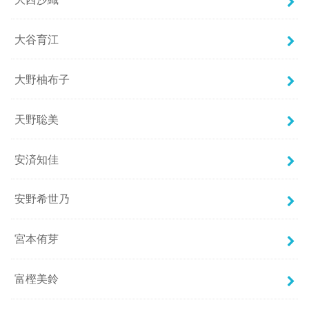
大谷育江
大野柚布子
天野聡美
安済知佳
安野希世乃
宮本侑芽
富樫美鈴