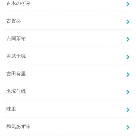
古木のぞみ
古賀葵
吉岡茉祐
吉武千颯
吉田有里
名塚佳織
味里
和氣あず未