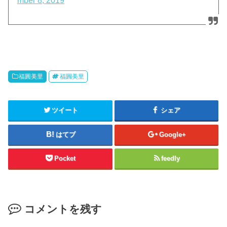
mber 8, 2019
福圓美里
福圓美里
ツイート
シェア
はてブ
Google+
Pocket
feedly
コメントを残す