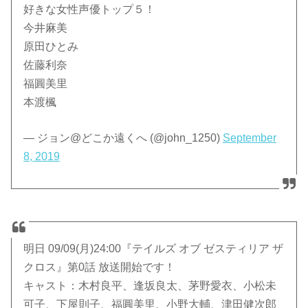
好きな女性声優トップ５！
今井麻美
原田ひとみ
佐藤利奈
福圓美里
本渡楓
— ジョン@どこか遠くへ (@john_1250)
September
8, 2019
明日 09/09(月)24:00『テイルズ オブ ゼスティリア ザ
クロス』第0話 放送開始です！
キャスト：木村良平、逢坂良太、茅野愛衣、小松未
可子、下屋則子、福圓美里、小野大輔、津田健次郎