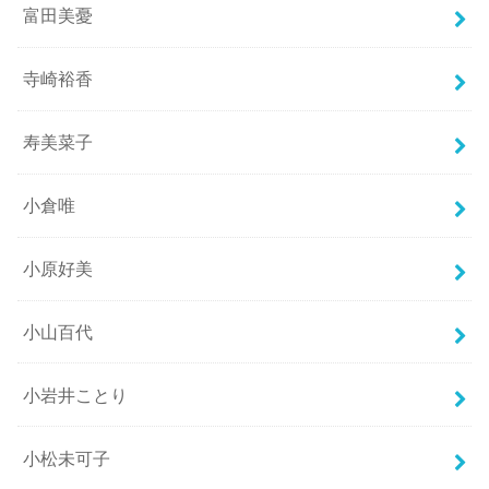
富田美憂
寺崎裕香
寿美菜子
小倉唯
小原好美
小山百代
小岩井ことり
小松未可子