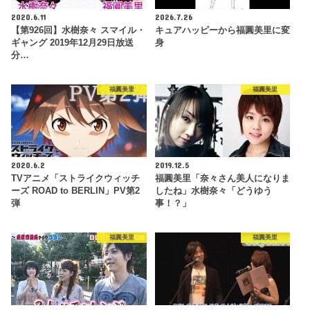
2020.6.11
2026.7.26
【第926回】水樹奈々 スマイル・
キュアハッピーから福圓美里に変
ギャング 2019年12月29日放送
身
分…
福圓美里
福圓美里
2020.6.2
2019.12.5
TVアニメ「ストライクウィッチ
福圓美里「奈々さん美人になりま
ーズ ROAD to BERLIN」PV第2
したね」水樹奈々「どうゆう
弾
事！？」
福圓美里
福圓美里