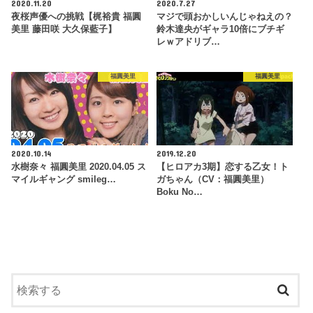
2020.11.20
2020.7.27
夜桜声優への挑戦【梶裕貴 福圓
マジで頭おかしいんじゃねえの？
美里 藤田咲 大久保藍子】
鈴木達央がギャラ10倍にブチギ
レｗアドリブ…
福圓美里
福圓美里
2020.10.14
2019.12.20
水樹奈々 福圓美里 2020.04.05 ス
【ヒロアカ3期】恋する乙女！ト
マイルギャング smileg…
ガちゃん（CV：福圓美里）
Boku No…