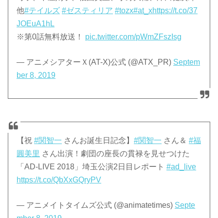
他
#テイルズ
#ゼスティリア
#tozx
#at_x
https://t.co/37
JOEuA1hL
※第0話無料放送！
pic.twitter.com/pWmZFszIsg
— アニメシアターＸ(AT-X)公式 (@ATX_PR)
Septem
ber 8, 2019
【祝
#関智一
さんお誕生日記念】
#関智一
さん＆
#福
圓美里
さん出演！劇団の座長の貫禄を見せつけた
「AD-LIVE 2018」埼玉公演2日目レポート
#ad_live
https://t.co/QbXxGQryPV
— アニメイトタイムズ公式 (@animatetimes)
Septe