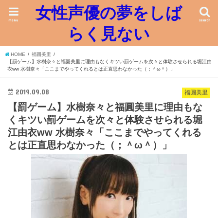
女性声優の夢をしば
menu
search
らく見ない
HOME
福圓美里
【罰ゲーム】水樹奈々と福圓美里に理由もなくキツい罰ゲームを次々と体験させられる堀江由
衣ww 水樹奈々「ここまでやってくれるとは正直思わなかった（；＾ω＾）」
2019.09.08
福圓美里
【罰ゲーム】水樹奈々と福圓美里に理由もな
くキツい罰ゲームを次々と体験させられる堀
江由衣ww 水樹奈々「ここまでやってくれる
とは正直思わなかった（；＾ω＾）」