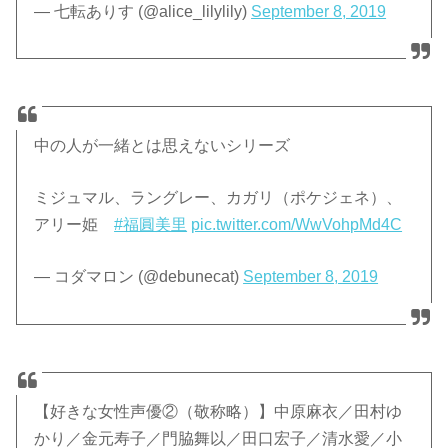
— 七転ありす (@alice_lilylily)
September 8, 2019
中の人が一緒とは思えないシリーズ
ミジュマル、ラングレー、カガリ（ポケジェネ）、
アリー姫
#福圓美里
pic.twitter.com/WwVohpMd4C
— コダマロン (@debunecat)
September 8, 2019
【好きな女性声優②（敬称略）】中原麻衣／田村ゆ
かり／金元寿子／門脇舞以／田口宏子／清水愛／小