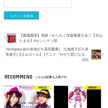
【愛園愛美】地獄！わくわく性癖暴露大会♡【犬山
たまき】#センシティ部
hectopascal/小糸侑(CV.高田憂希)、七海燈子(CV.寿
美菜子)【オルゴール】 (アニメ「やがて君になる」
ED)
RECOMMEND
こちらの記事も人気です。
福圓美里
福圓美里