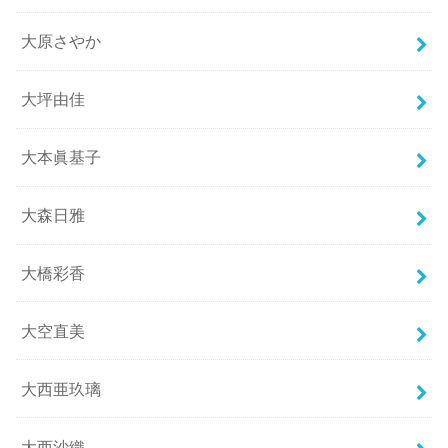
大原さやか
大坪由佳
大本眞基子
大森日雅
大橋彩香
大空直美
大西亜玖璃
大西沙織