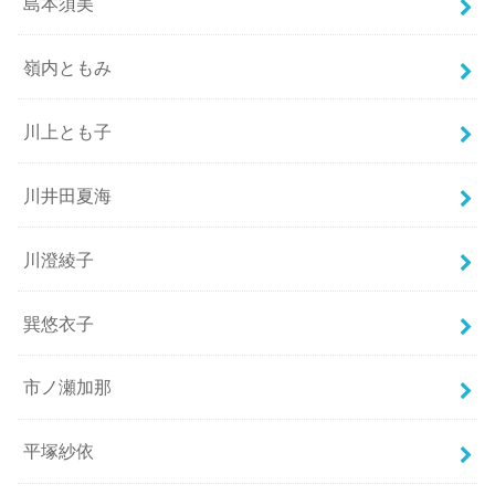
島本須美
嶺内ともみ
川上とも子
川井田夏海
川澄綾子
巽悠衣子
市ノ瀬加那
平塚紗依