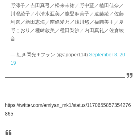
野涼子／吉田真弓／松来未祐／野中藍／植田佳奈／
川澄綾子／小清水亜美／能登麻美子／遠藤綾／佐藤
利奈／新田恵海／南條愛乃／浅川悠／福圓美里／夏
野こおり／種﨑敦美／種田梨沙／内田真礼／佐倉綾
音
— 紅き閃光✝フラン (@apoper114)
September 8, 20
19
https://twitter.com/emiyan_mk1/status/1170655857354276
865