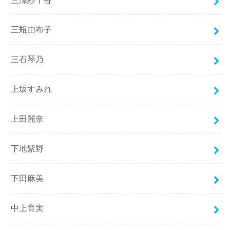
三瓶由布子
三石琴乃
上坂すみれ
上田麗奈
下地紫野
下田麻美
中上育実