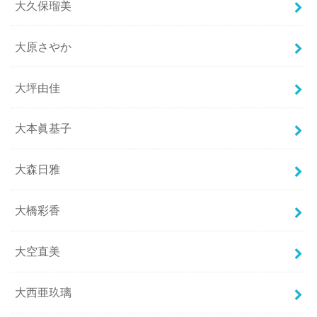
大久保瑠美
大原さやか
大坪由佳
大本眞基子
大森日雅
大橋彩香
大空直美
大西亜玖璃