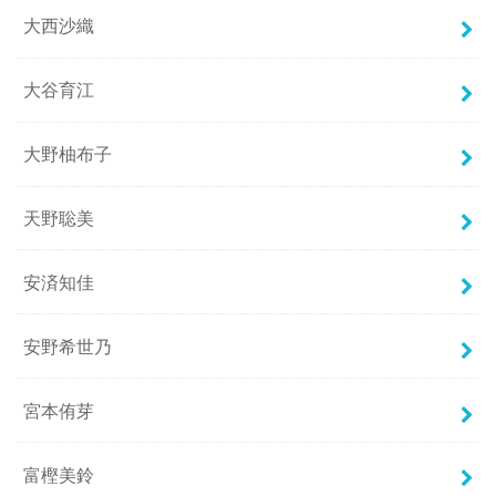
大西沙織
大谷育江
大野柚布子
天野聡美
安済知佳
安野希世乃
宮本侑芽
富樫美鈴