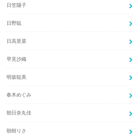
日笠陽子
日野聡
日高里菜
早見沙織
明坂聡美
春木めぐみ
朝日奈丸佳
朝樹りさ