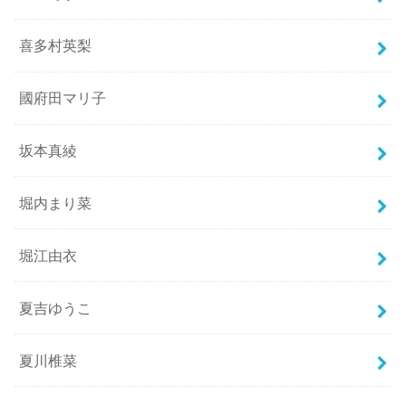
喜多村英梨
國府田マリ子
坂本真綾
堀内まり菜
堀江由衣
夏吉ゆうこ
夏川椎菜