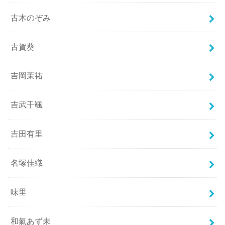
古木のぞみ
古賀葵
吉岡茉祐
吉武千颯
吉田有里
名塚佳織
味里
和氣あず未