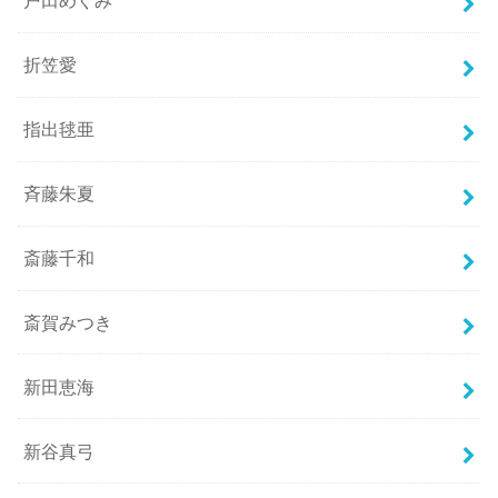
戸田めぐみ
折笠愛
指出毬亜
斉藤朱夏
斎藤千和
斎賀みつき
新田恵海
新谷真弓