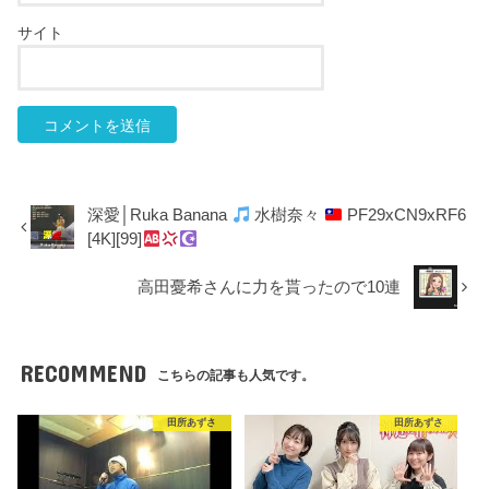
サイト
深愛│Ruka Banana
水樹奈々
PF29xCN9xRF6
[4K][99]
高田憂希さんに力を貰ったので10連
RECOMMEND
こちらの記事も人気です。
田所あずさ
田所あずさ