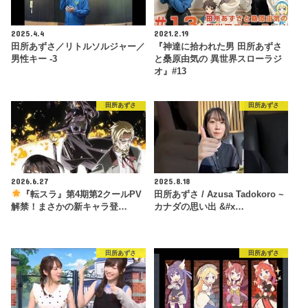
2025.4.4
2021.2.19
田所あずさ／リトルソルジャー／
『神達に拾われた男 田所あずさ
男性キー -3
と桑原由気の 異世界スローラジ
オ』#13
田所あずさ
田所あずさ
2026.6.27
2025.8.18
『転スラ』第4期第2クールPV
田所あずさ / Azusa Tadokoro ~
解禁！まさかの新キャラ登…
カナダの思い出 &#x…
田所あずさ
田所あずさ