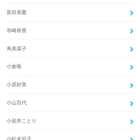
富田美憂
寺崎裕香
寿美菜子
小倉唯
小原好美
小山百代
小岩井ことり
小松未可子