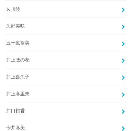
久川綾
久野美咲
五十嵐裕美
井上ほの花
井上喜久子
井上麻里奈
井口裕香
今井麻美