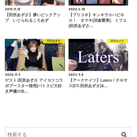
2019.11.12
2020.5.10
【田所あずさ】儚いピックアッ
【プリコネ】キンキラ☆ハピネ
プ いじられるころあず
ス！ タマキ(沼倉愛美)、ミフユ
(田所あずさ…
田所あずさ
田所あずさ
2020.11.9
2025.9.8
ゲスト:田所あずさ アイカツコラ
【アークナイツ】Laters / テキサ
ボブースター発売[バトスピ大好
ス(CV.田所あずさ)&…
き声優の生…