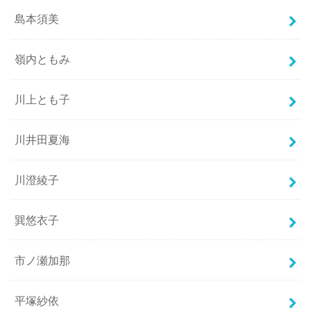
島本須美
嶺内ともみ
川上とも子
川井田夏海
川澄綾子
巽悠衣子
市ノ瀬加那
平塚紗依