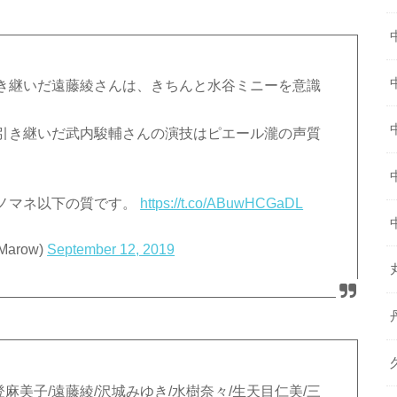
き継いだ遠藤綾さんは、きちんと水谷ミニーを意識
引き継いだ武内駿輔さんの演技はピエール瀧の声質
ノマネ以下の質です。
https://t.co/ABuwHCGaDL
Marow)
September 12, 2019
麻美子/遠藤綾/沢城みゆき/水樹奈々/生天目仁美/三