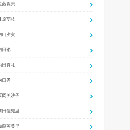
佐藤聡美
佳原萌枝
内山夕実
内田彩
内田真礼
内田秀
冨岡美沙子
前田佳織里
加藤英美里