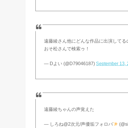
遠藤綾さん他にどんな作品に出演してる
おそ松さんで検索ゥ！
— Dよい (@D79046187)
September 13,
遠藤綾ちゃんの声覚えた
— しろね@2次元/声優垢フォロバ
(@si