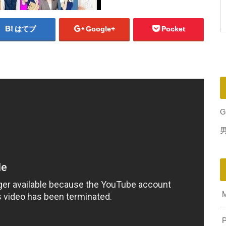
はてブ
Google+
Pocket
G
P