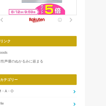
リンク
oods
男性声優のぬかるみに嵌まる
カテゴリー
M・A・O
ile