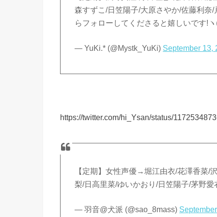
森すずこ/日笠陽子/大原さやか/佐藤利奈
らフォローしてくださると嬉しいです!ヽ(
— YuKi.* (@Mystk_YuKi)
September 13,
https://twitter.com/hi_Ysan/status/11725348
【定期】女性声優→堀江由衣/花澤香菜/沢
梨/日高里菜/ゆいかおり/日笠陽子/茅野愛
— 羽音@犬派 (@sao_8mass)
September