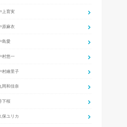
中上育実
中原麻衣
中島愛
中村悠一
中村繪里子
丸岡和佳奈
丹下桜
久保ユリカ