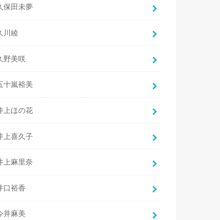
久保田未夢
久川綾
久野美咲
五十嵐裕美
井上ほの花
井上喜久子
井上麻里奈
井口裕香
今井麻美