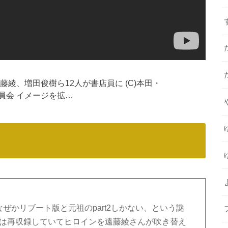
綾、増田俊樹ら12人が書店員に (C)本田・
委員会 イメージを拡…
が、なぜかリブート版と元祖のpart2しかない、という謎
t2は再収録していてヒロインを遠藤綾さんが吹き替え