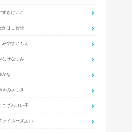
すずきけいこ
たかはし智秋
たみやすともえ
やなせなつみ
ゆかな
ゆきのさつき
よこざわけい子
ファイルーズあい