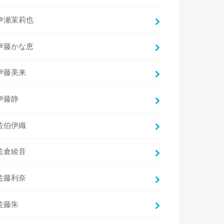
伊瀬茉莉也
伊藤かな恵
伊藤美来
伊藤静
佐伯伊織
佐倉綾音
佐藤利奈
佐藤朱