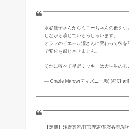
水谷優子さんからミニーちゃんの後を引
しながら演じていらっしゃいます。
オラフのピエール瀧さんに変わって後を
で変化を感じさせません。
それに較べて星野ミッキーは大学生のモ
— Charle Marow(ディズニー垢) (@Charl
【定期】浅野真澄/釘宮理恵/花澤香菜/能登