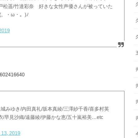
/戸松遥/竹達彩奈 好きな女性声優さんが被っていた
。・ω・。)ﾉ
 2019
73602416640
城みゆき/内田真礼/坂本真綾/三澤紗千香/喜多村英
衣/早見沙織/遠藤綾/伊藤かな恵/五十嵐裕美…etc
 13, 2019