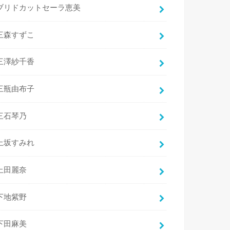
ブリドカットセーラ恵美
三森すずこ
三澤紗千香
三瓶由布子
三石琴乃
上坂すみれ
上田麗奈
下地紫野
下田麻美