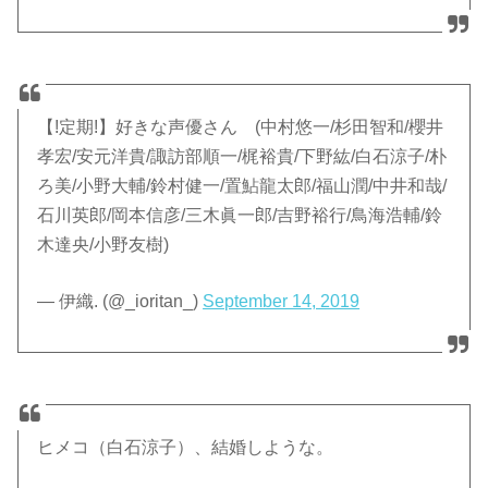
【!定期!】好きな声優さん (中村悠一/杉田智和/櫻井
孝宏/安元洋貴/諏訪部順一/梶裕貴/下野紘/白石涼子/朴
ろ美/小野大輔/鈴村健一/置鮎龍太郎/福山潤/中井和哉/
石川英郎/岡本信彦/三木眞一郎/吉野裕行/鳥海浩輔/鈴
木達央/小野友樹)
— 伊織. (@_ioritan_)
September 14, 2019
ヒメコ（白石涼子）、結婚しような。