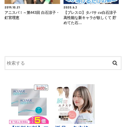
2019.10.21
2020.6.3
アニスパ！～第443回 白石涼子・
【ブレスロ】タバサ cv白石涼子
釘宮理恵
高性能な新キャラが欲しくて 貯
めてた石…