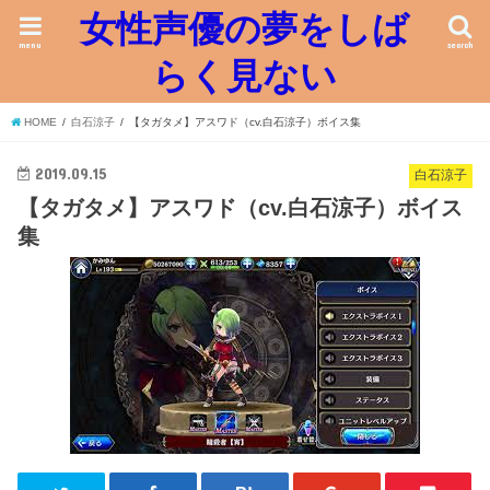
女性声優の夢をしば
menu
search
らく見ない
HOME
白石涼子
【タガタメ】アスワド（cv.白石涼子）ボイス集
2019.09.15
白石涼子
【タガタメ】アスワド（cv.白石涼子）ボイス
集