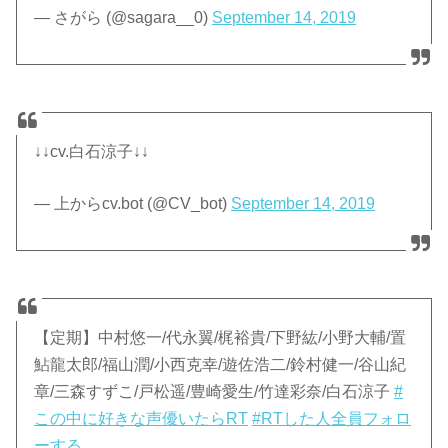
— さがら (@sagara__0)
September 14, 2019
↓↓cv.白石涼子↓↓
— 上からcv.bot (@CV_bot)
September 14, 2019
【定期】中村悠一/代永翼/梶裕貴/下野紘/小野大輔/置
鮎龍太郎/福山潤/小西克幸/遊佐浩二/鈴村健一/谷山紀
章/三森すずこ/戸松遥/豊崎愛生/竹達彩奈/白石涼子
#
この中に好きな声優いたらRT
#RTした人全員フォロ
ーする