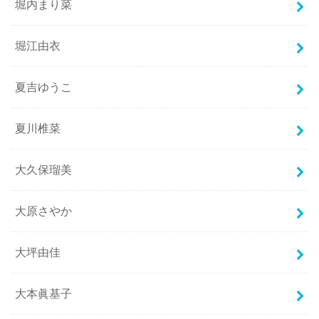
堀内まり菜
堀江由衣
夏吉ゆうこ
夏川椎菜
大久保瑠美
大原さやか
大坪由佳
大本眞基子