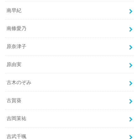
南早紀
南條愛乃
原奈津子
原由実
古木のぞみ
古賀葵
吉岡茉祐
吉武千颯