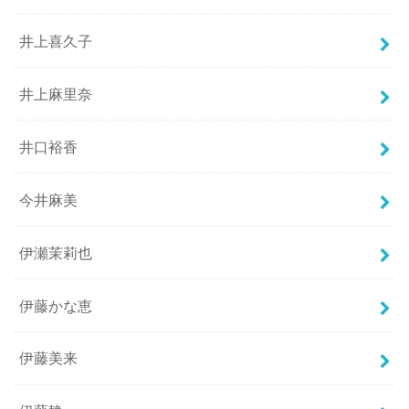
井上喜久子
井上麻里奈
井口裕香
今井麻美
伊瀬茉莉也
伊藤かな恵
伊藤美来