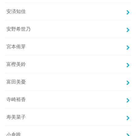
安済知佳
安野希世乃
宮本侑芽
富樫美鈴
富田美憂
寺崎裕香
寿美菜子
小倉唯