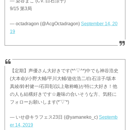
— 染谷まこ (CV. 白石涼子)
9/15 第3局
— octadragon (@AcgOctadragon)
September 14, 20
19
【定期】声優さん大好きです(*^▽^*)中でも神谷浩史
(大本命)/小野大輔/平川大輔/遊佐浩二/白石涼子/坂本
真綾/鈴村健一/石田彰(以上敬称略)が特に大好き！他
の人も結構好きです☆趣味の合いそうな方、気軽に
フォローお願いします(*'▽'*)
— いせ@キラフェス23日 (@yamaneko_c)
Septemb
er 14, 2019