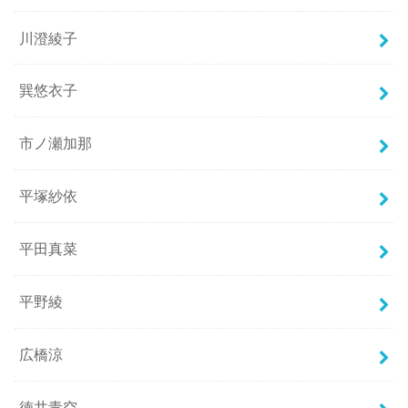
川澄綾子
巽悠衣子
市ノ瀬加那
平塚紗依
平田真菜
平野綾
広橋涼
徳井青空