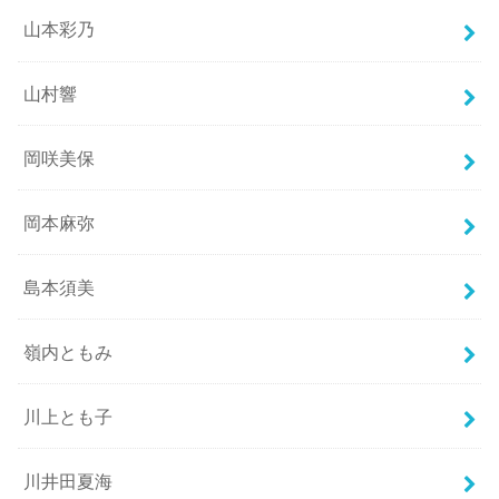
山本彩乃
山村響
岡咲美保
岡本麻弥
島本須美
嶺内ともみ
川上とも子
川井田夏海