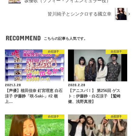
坂優歌（ソフィー・ノイエンミュラー役）
皆川純子とシンクロする國立幸
RECOMMEND
こちらの記事も人気です。
白石涼子
白石涼子
2021.3.28
2020.2.28
【声優】植田佳奈 釘宮理恵 白石
【アニスパ！】 第256回 ゲス
涼子 伊藤静「咲-Saki-」#2 嶺
ト：伊藤静・白石涼子 【鷲崎
上…
健、浅野真澄】
白石涼子
白石涼子