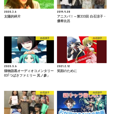
2020.3.6
2019.9.28
太陽的碎片
アニスパ！～第333回 白石涼子・
優希比呂
白石涼子
白石涼子
2020.5.6
2021.2.12
猫物語黒オーディオコメンタリー
笑顔のために
03｢つばさファミリー 其ノ參」
白石涼子
白石涼子