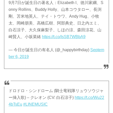
9月7日が誕生日の著名人：Elizabeth I、徳川家綱、S
onny Rollins、Buddy Holly、山本コウタロー、長渕
剛、苫米地英人、テイ・トウワ、Andy Hug、小牧
太、岡崎朋美、高橋広樹、阿部典史、日之内エミ、
白石涼子、大久保麻梨子、しほの涼、森田涼花、山
崎賢人、小坂菜緒
https://t.co/IsSB7WBbA9
— 今日が誕生日の有名人 (@_happybirthday)
Septem
ber 6, 2019
ドロドロ・シンドローム (騎士竜戦隊リュウソウジャ
ー挿入歌) – クレオン (CV: 白石涼子)
https://t.co/Wu22
4bTsEu
#LINEMUSIC