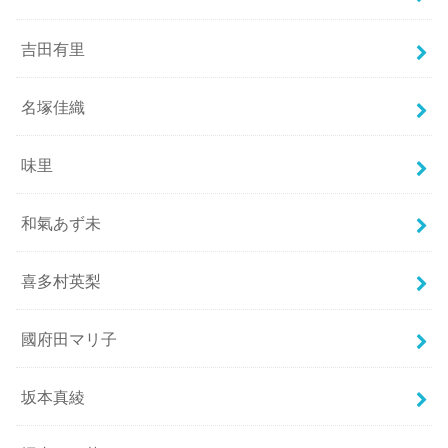
吉田有里
名塚佳織
味里
和氣あず未
喜多村英梨
國府田マリ子
坂本真綾