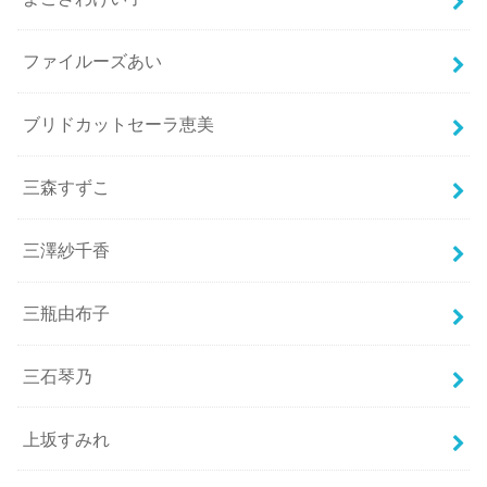
ファイルーズあい
ブリドカットセーラ恵美
三森すずこ
三澤紗千香
三瓶由布子
三石琴乃
上坂すみれ