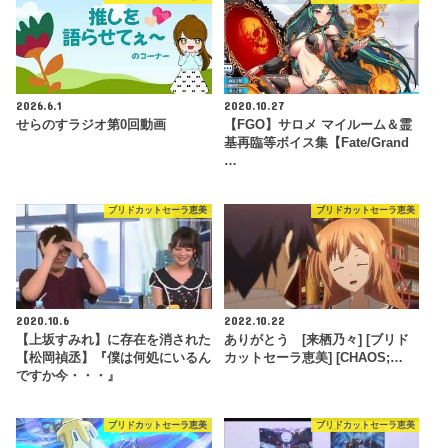
2026.6.1
2020.10.27
せらのすラジオ第0回動画
【FGO】サロメ マイルーム＆霊
基再臨等ボイス集【Fate/Grand
…
ブリドカットセーラ恵美
ブリドカットセーラ恵美
2020.10.6
2022.10.22
【上坂すみれ】に存在を消された
ありがとう [来栖乃々] [ブリド
【松岡禎丞】『僕は何処にいるん
カットセーラ恵美] [CHAOS;…
ですか今・・・』
ブリドカットセーラ恵美
ブリドカットセーラ恵美