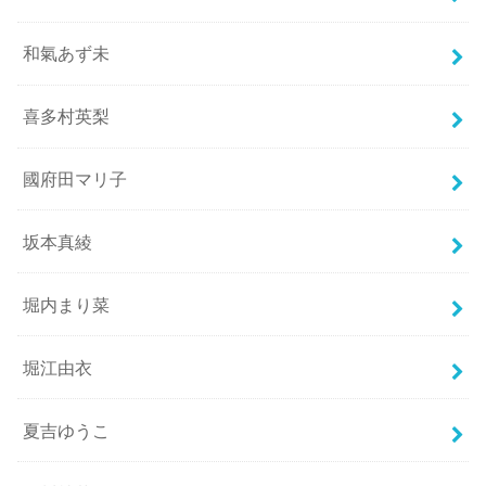
和氣あず未
喜多村英梨
國府田マリ子
坂本真綾
堀内まり菜
堀江由衣
夏吉ゆうこ