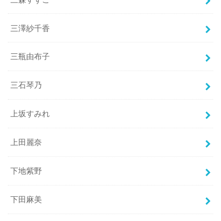
三澤紗千香
三瓶由布子
三石琴乃
上坂すみれ
上田麗奈
下地紫野
下田麻美