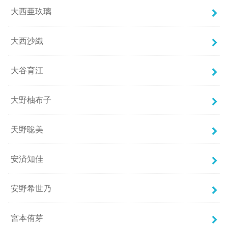
大西亜玖璃
大西沙織
大谷育江
大野柚布子
天野聡美
安済知佳
安野希世乃
宮本侑芽