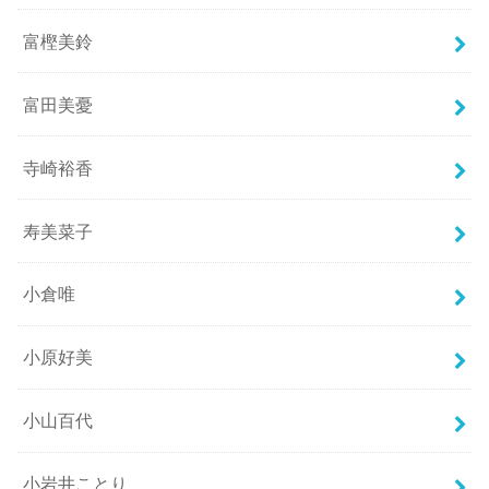
富樫美鈴
富田美憂
寺崎裕香
寿美菜子
小倉唯
小原好美
小山百代
小岩井ことり