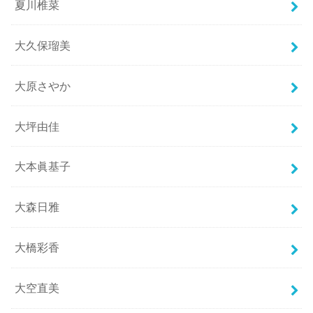
夏川椎菜
大久保瑠美
大原さやか
大坪由佳
大本眞基子
大森日雅
大橋彩香
大空直美