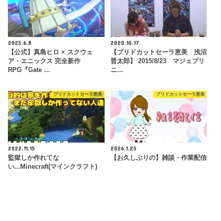
2023.6.8
2020.10.17
【公式】真島ヒロ × スクウェ
【ブリドカットセーラ恵美 浅沼
ア・エニックス 完全新作
晋太郎】 2015/8/23 マジェプリ
RPG『Gate …
ニ…
ブリドカットセーラ恵美
ブリドカットセーラ恵美
2022.11.15
2026.1.25
監獄しか作れてな
【お久しぶりの】雑談・作業配信
い...Minecraft(マインクラフト)