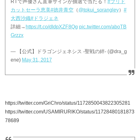
RTで声優さん直筆サインが抽選で当たる！
#ブリド
カットセーラ恵美
#徳井青空
（
@tokui_sorangley
）
#
大西沙織
#ドラジェネ
詳細→
https://t.co/dIdpXZF8Qg
pic.twitter.com/aboTB
Grzzx
— 【公式】ドラゴンジェネシス -聖戦の絆- (@dra_g
ene)
May 31, 2017
https://twitter.com/GriChro/status/1172850043822305281
https://twitter.com/USAMIRURIKO/status/11728480181873
78689