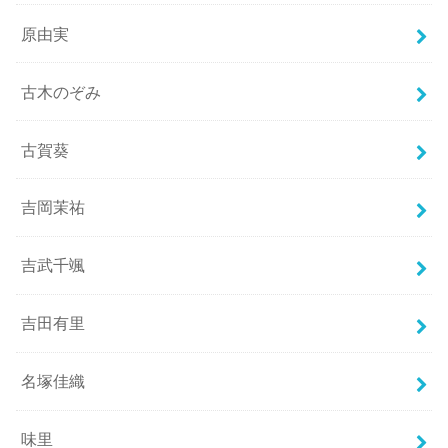
原由実
古木のぞみ
古賀葵
吉岡茉祐
吉武千颯
吉田有里
名塚佳織
味里