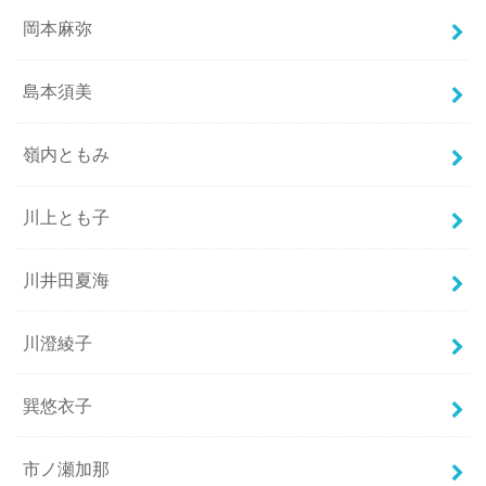
岡本麻弥
島本須美
嶺内ともみ
川上とも子
川井田夏海
川澄綾子
巽悠衣子
市ノ瀬加那