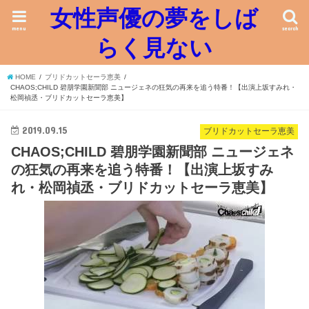
女性声優の夢をしば
menu
search
らく見ない
HOME
ブリドカットセーラ恵美
CHAOS;CHILD 碧朋学園新聞部 ニュージェネの狂気の再来を追う特番！【出演上坂すみれ・
松岡禎丞・ブリドカットセーラ恵美】
2019.09.15
ブリドカットセーラ恵美
CHAOS;CHILD 碧朋学園新聞部 ニュージェネ
の狂気の再来を追う特番！【出演上坂すみ
れ・松岡禎丞・ブリドカットセーラ恵美】