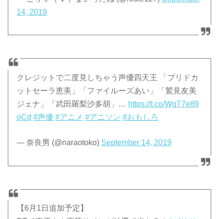
14, 2019
クレジットで二度見しちゃう声優四天王 「ブリドカ
ットセーラ恵美」「ファイルーズあい」「鷲見友美
ジェナ」「武田羅梨沙多胡」…
https://t.co/WgT7e89
oCd
#声優
#アニメ
#アニソン
#おもしろ
— 奈良男 (@naraotoko)
September 14, 2019
【6月1日追加予定】