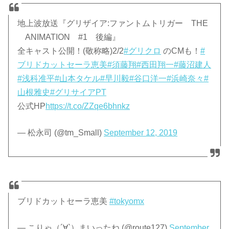
地上波放送『グリザイア:ファントムトリガー THE
ANIMATION #1 後編』
全キャスト公開！(敬称略)2/2
#グリクロ
のCMも！
#
ブリドカットセーラ恵美
#須藤翔
#西田翔一
#藤沼建人
#浅科准平
#山本タケル
#早川毅
#谷口洋一
#浜崎奈々
#
山根雅史
#グリサイアPT
公式HP
https://t.co/ZZqe6bhnkz
— 松永司 (@tm_Small)
September 12, 2019
ブリドカットセーラ恵美
#tokyomx
— こりゃ（´∀`）まいったね (@route127)
September