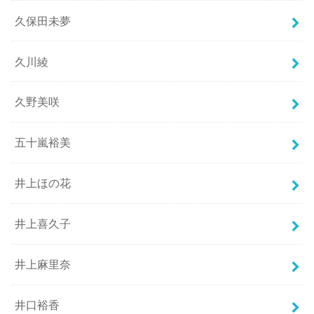
久保田未夢
久川綾
久野美咲
五十嵐裕美
井上ほの花
井上喜久子
井上麻里奈
井口裕香