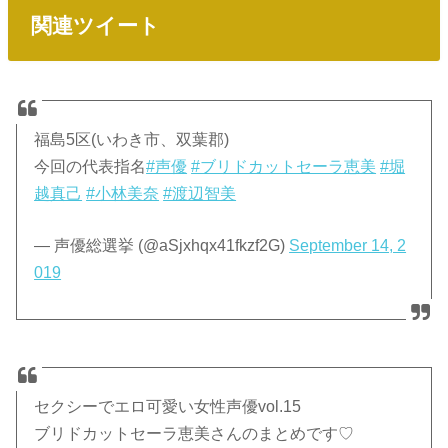
関連ツイート
福島5区(いわき市、双葉郡)
今回の代表指名
#声優
#ブリドカットセーラ恵美
#堀
越真己
#小林美奈
#渡辺智美
— 声優総選挙 (@aSjxhqx41fkzf2G)
September 14, 2
019
セクシーでエロ可愛い女性声優vol.15
ブリドカットセーラ恵美さんのまとめです♡