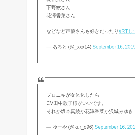
下野紘さん
花澤香菜さん
などなど声優さんも好きだったり
#RT
— あると (@_xxx14)
September 16, 201
プロニキが女体化したら
CV田中敦子様がいいです。
それか坂本真綾か花澤香菜か沢城みゆき
— ゆーや (@kur_o96)
September 16, 20