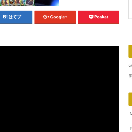
はてブ
Google+
Pocket
G
P