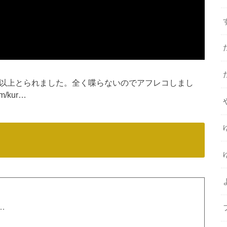
間以上とられました。全く喋らないのでアフレコしまし
om/kur…
…