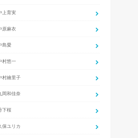
中上育実
中原麻衣
中島愛
中村悠一
中村繪里子
丸岡和佳奈
丹下桜
久保ユリカ