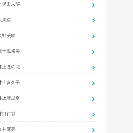
久保田未夢
久川綾
久野美咲
五十嵐裕美
井上ほの花
井上喜久子
井上麻里奈
井口裕香
今井麻美