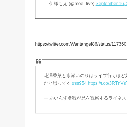
— 伊織もえ (@moe_five)
September 16,
https://twitter.com/Wantangel86/status/117
花澤香菜と水瀬いのりはライブ行くほど
だと思ってる
#ss954
https://t.co/3RTn
— あいんず＠我が兄を観察するライネス師匠 