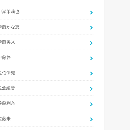
伊瀬茉莉也
伊藤かな恵
伊藤美来
伊藤静
佐伯伊織
佐倉綾音
佐藤利奈
佐藤朱