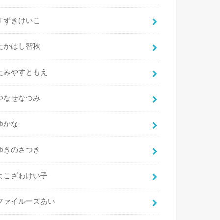
すずきけいこ
たかはし智秋
たみやすともえ
やなせなつみ
ゆかな
ゆきのさつき
よこざわけい子
ファイルーズあい