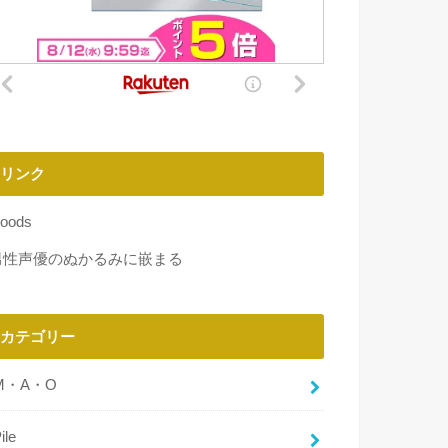
リンク
oods
男性声優のぬかるみに嵌まる
カテゴリー
M・A・O
ile