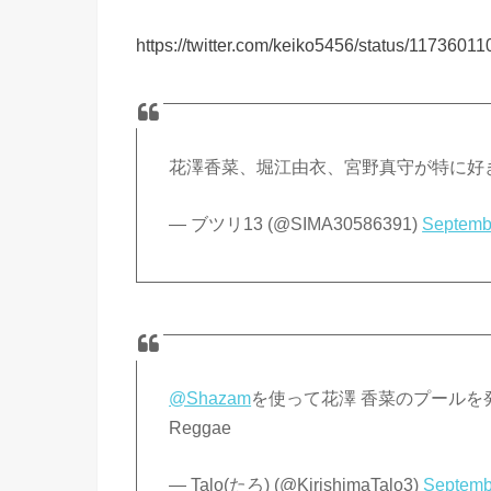
https://twitter.com/keiko5456/status/117360
花澤香菜、堀江由衣、宮野真守が特に好
— ブツリ13 (@SIMA30586391)
Septemb
@Shazam
を使って花澤 香菜のプールを
Reggae
— Talo(たろ) (@KirishimaTalo3)
Septemb