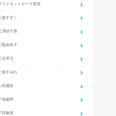
ブリドカットセーラ恵美
三森すずこ
三澤紗千香
三瓶由布子
三石琴乃
上坂すみれ
上田麗奈
下地紫野
下田麻美