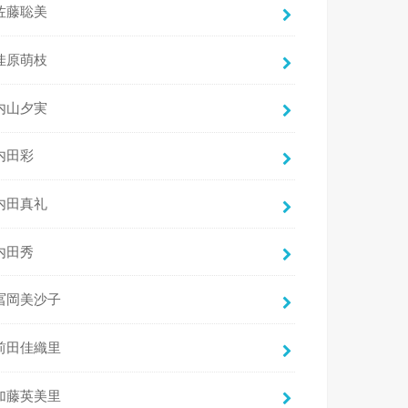
佐藤聡美
佳原萌枝
内山夕実
内田彩
内田真礼
内田秀
冨岡美沙子
前田佳織里
加藤英美里