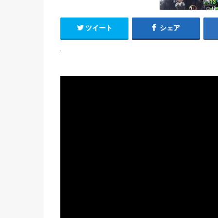
ツイート
シェア