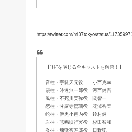
https://twitter.com/mi37tokyo/status/117359
【“柱”を演じる全キャストを解禁！】
音柱・宇髄天元役 小西克幸
霞柱・時透無一郎役 河西健吾
風柱・不死川実弥役 関智一
恋柱・甘露寺蜜璃役 花澤香菜
蛇柱・伊黒小芭内役 鈴村健一
岩柱・悲鳴嶼行冥役 杉田智和
炎柱・煉獄杏寿郎役 日野聡