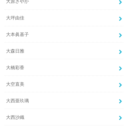
大原さやか
大坪由佳
大本眞基子
大森日雅
大橋彩香
大空直美
大西亜玖璃
大西沙織