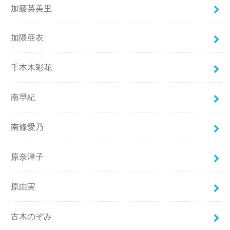
加藤英美里
加隈亜衣
千本木彩花
南早紀
南條愛乃
原奈津子
原由実
古木のぞみ