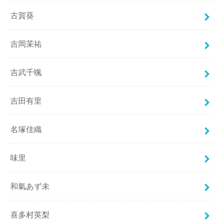
古賀葵
吉岡茉祐
吉武千颯
吉田有里
名塚佳織
味里
和氣あず未
喜多村英梨