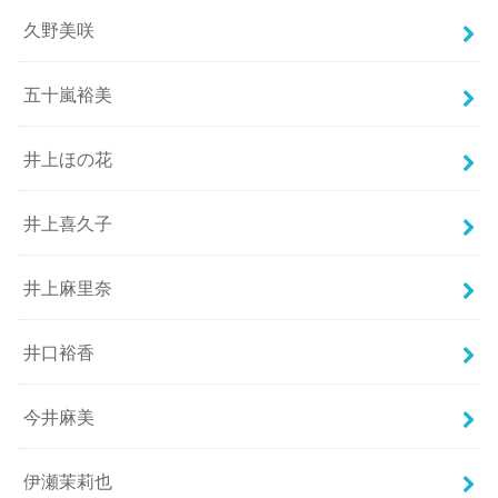
久野美咲
五十嵐裕美
井上ほの花
井上喜久子
井上麻里奈
井口裕香
今井麻美
伊瀬茉莉也