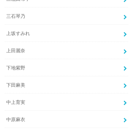
三石琴乃
上坂すみれ
上田麗奈
下地紫野
下田麻美
中上育実
中原麻衣