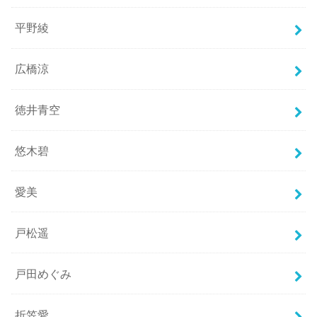
平野綾
広橋涼
徳井青空
悠木碧
愛美
戸松遥
戸田めぐみ
折笠愛