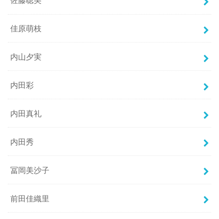
佐藤聡美
佳原萌枝
内山夕実
内田彩
内田真礼
内田秀
冨岡美沙子
前田佳織里