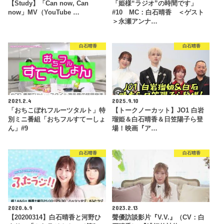
【Study】「Can now, Can
「姫様“ラジオ”の時間です」
now」MV（YouTube …
#10 MC：白石晴香 ＜ゲスト
＞永瀬アンナ…
白石晴香
白石晴香
2021.2.4
2025.9.10
「おちこぼれフルーツタルト」特
【トークノーカット】JO1 白岩
別ミニ番組「おちフルすてーしょ
瑠姫＆白石晴香＆日笠陽子ら登
ん」#9
場！映画『ア…
白石晴香
白石晴香
2020.6.9
2023.2.13
【20200314】白石晴香と河野ひ
聲優訪談影片『V.V.』（CV：白