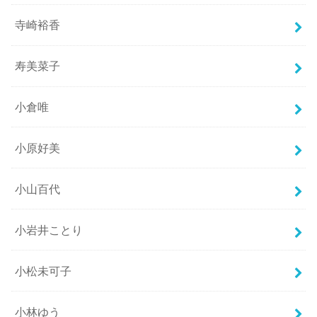
寺崎裕香
寿美菜子
小倉唯
小原好美
小山百代
小岩井ことり
小松未可子
小林ゆう