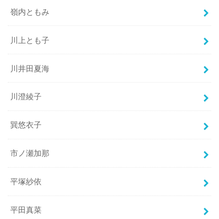
嶺内ともみ
川上とも子
川井田夏海
川澄綾子
巽悠衣子
市ノ瀬加那
平塚紗依
平田真菜