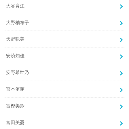
大谷育江
大野柚布子
天野聡美
安済知佳
安野希世乃
宮本侑芽
富樫美鈴
富田美憂