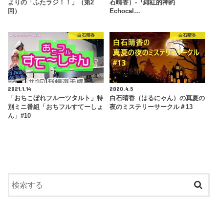
よりの「ふたラジ！！」（第2
石晴香）-『緋紅的神約
回）
Echocal…
白石晴香
白石晴香
2021.1.14
2020.4.5
「おちこぼれフルーツタルト」特
白石晴香（はるにゃん）の真夏の
別ミニ番組「おちフルすてーしょ
夜のミステリーサークル＃13
ん」#10