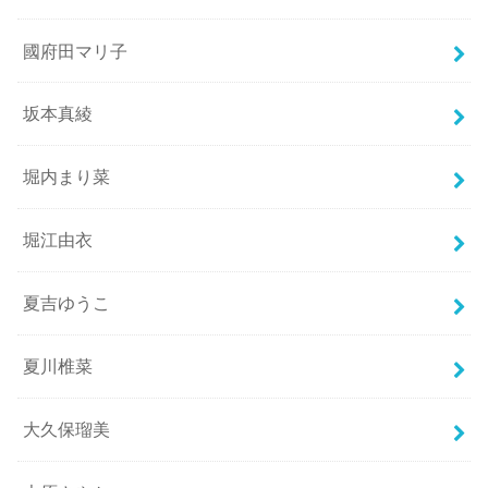
國府田マリ子
坂本真綾
堀内まり菜
堀江由衣
夏吉ゆうこ
夏川椎菜
大久保瑠美