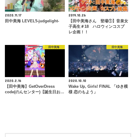
2020.11.17
2019.10.26
田中美海 LEVEL5-judgelight-
【田中美海さん 登場①】音泉女
子高生＃18 ハロウィンコスプ
レ企画！！
田中美海
田中美海
2020.2.16
2020.10.10
【田中美海】GetOverDress
Wake Up, Girls! FINAL 「ゆき模
code(のんセンター)【誕生日お…
様 恋のもよう」