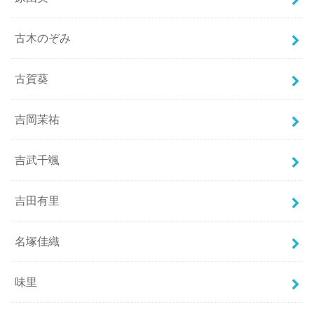
古木のぞみ
古賀葵
吉岡茉祐
吉武千颯
吉田有里
名塚佳織
味里