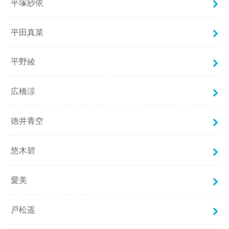
平塚紗依
平田真菜
平野綾
広橋涼
徳井青空
悠木碧
愛美
戸松遥