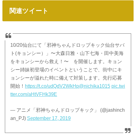
関連ツイート
10/20仙台にて「邪神ちゃんドロップキック仙台サバ
ト(キョンシー）」〜大森日雅・山下七海・田中美海
をキョンシーから救え！〜 を開催します。キョン
シー姉妹初登場のイベントということで、街中にキ
ョンシーが溢れた時に備えて対策します。先行応募
開始！
https://t.co/udQdV2WkHp
@nichika1015
pic.twi
tter.com/aHtVFHk39E
— アニメ「邪神ちゃんドロップキック」 (@jashinch
an_PJ)
September 17, 2019