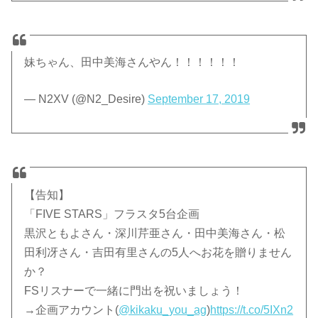
妹ちゃん、田中美海さんやん！！！！！！
— N2XV (@N2_Desire)
September 17, 2019
【告知】
「FIVE STARS」フラスタ5台企画
黒沢ともよさん・深川芹亜さん・田中美海さん・松
田利冴さん・吉田有里さんの5人へお花を贈りません
か？
FSリスナーで一緒に門出を祝いましょう！
→企画アカウント(
@kikaku_you_ag
)
https://t.co/5IXn2