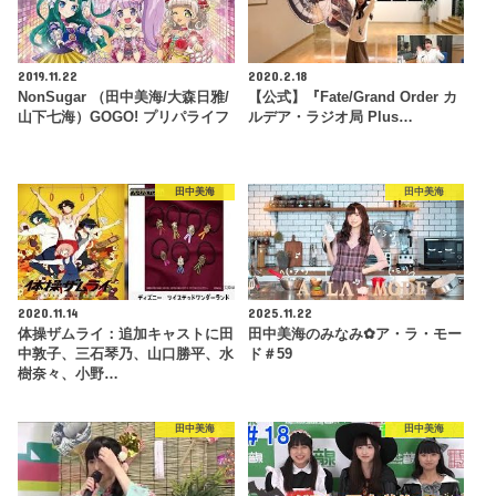
2019.11.22
2020.2.18
NonSugar （田中美海/大森日雅/
【公式】『Fate/Grand Order カ
山下七海）GOGO! プリパライフ
ルデア・ラジオ局 Plus…
田中美海
田中美海
2020.11.14
2025.11.22
体操ザムライ：追加キャストに田
田中美海のみなみ✿ア・ラ・モー
中敦子、三石琴乃、山口勝平、水
ド＃59
樹奈々、小野…
田中美海
田中美海