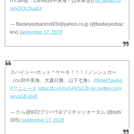
n Call/歌：Zähre(田中美海・山本希望))
pic.twitter.co
m/xDQU3ladlX
— BedaryezbackrvW3r@yahoo.co.jp (@bedaryezbac
krv)
September 17, 2019
スパイシー♪ホット＊ケーキ！！！ / ノンシュガー
（cv.田中美海、大森日雅、山下七海）
#NowPlaying
#アニュータ
https://t.co/vhxGAVSCiB
pic.twitter.com/
qyyaGEv6q0
— たら@9/22プリパラ&プリチャンオータム (@jsjfs
005)
September 17, 2019