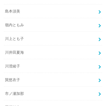
島本須美
嶺内ともみ
川上とも子
川井田夏海
川澄綾子
巽悠衣子
市ノ瀬加那