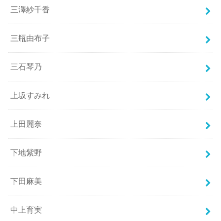
三澤紗千香
三瓶由布子
三石琴乃
上坂すみれ
上田麗奈
下地紫野
下田麻美
中上育実