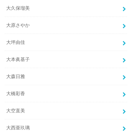
大久保瑠美
大原さやか
大坪由佳
大本眞基子
大森日雅
大橋彩香
大空直美
大西亜玖璃