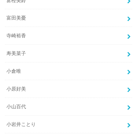
富樫美鈴
富田美憂
寺崎裕香
寿美菜子
小倉唯
小原好美
小山百代
小岩井ことり