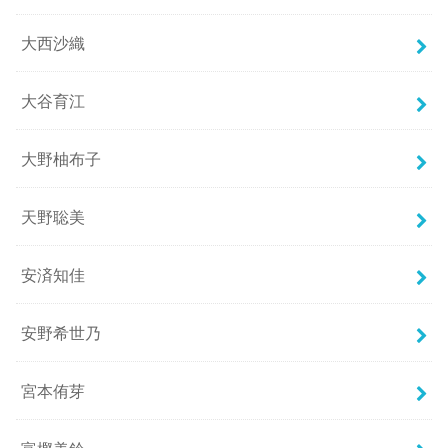
大西沙織
大谷育江
大野柚布子
天野聡美
安済知佳
安野希世乃
宮本侑芽