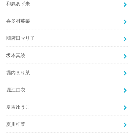
和氣あず未
喜多村英梨
國府田マリ子
坂本真綾
堀内まり菜
堀江由衣
夏吉ゆうこ
夏川椎菜