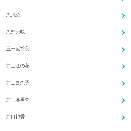
久川綾
久野美咲
五十嵐裕美
井上ほの花
井上喜久子
井上麻里奈
井口裕香