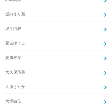
堀内まり菜
堀江由衣
夏吉ゆうこ
夏川椎菜
大久保瑠美
大原さやか
大坪由佳