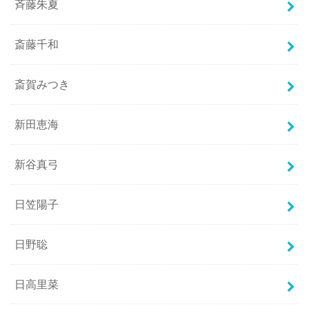
斉藤朱夏
斎藤千和
斎賀みつき
新田恵海
新谷真弓
日笠陽子
日野聡
日高里菜