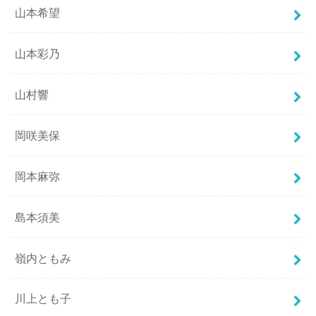
山本希望
山本彩乃
山村響
岡咲美保
岡本麻弥
島本須美
嶺内ともみ
川上とも子