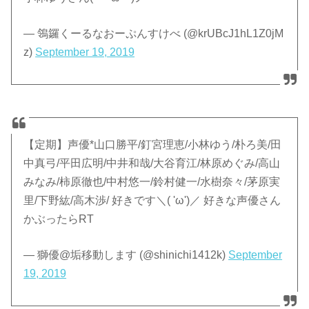
— 鴒鑼くーるなおーぷんすけべ (@krUBcJ1hL1Z0jM
z)
September 19, 2019
【定期】声優*山口勝平/釘宮理恵/小林ゆう/朴ろ美/田
中真弓/平田広明/中井和哉/大谷育江/林原めぐみ/高山
みなみ/柿原徹也/中村悠一/鈴村健一/水樹奈々/茅原実
里/下野紘/高木渉/ 好きです＼( 'ω')／ 好きな声優さん
かぶったらRT
— 獅優@垢移動します (@shinichi1412k)
September
19, 2019