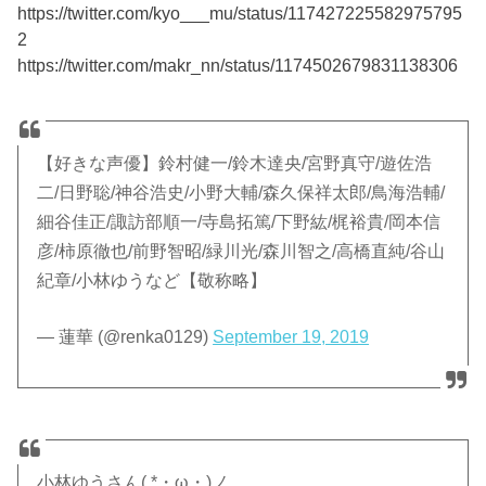
https://twitter.com/kyo___mu/status/117427225582975795
2
https://twitter.com/makr_nn/status/1174502679831138306
【好きな声優】鈴村健一/鈴木達央/宮野真守/遊佐浩
二/日野聡/神谷浩史/小野大輔/森久保祥太郎/鳥海浩輔/
細谷佳正/諏訪部順一/寺島拓篤/下野紘/梶裕貴/岡本信
彦/柿原徹也/前野智昭/緑川光/森川智之/高橋直純/谷山
紀章/小林ゆうなど【敬称略】
— 蓮華 (@renka0129)
September 19, 2019
小林ゆうさん( *・ω・)ノ