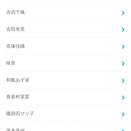
吉武千颯
吉田有里
名塚佳織
味里
和氣あず未
喜多村英梨
國府田マリ子
坂本真綾