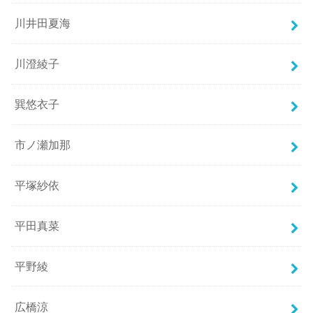
川井田夏海
川澄綾子
巽悠衣子
市ノ瀬加那
平塚紗依
平田真菜
平野綾
広橋涼