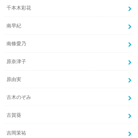
千本木彩花
南早紀
南條愛乃
原奈津子
原由実
古木のぞみ
古賀葵
吉岡茉祐