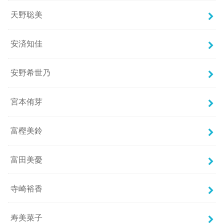
天野聡美
安済知佳
安野希世乃
宮本侑芽
富樫美鈴
富田美憂
寺崎裕香
寿美菜子