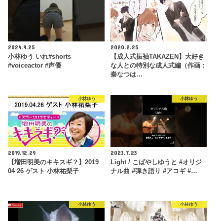
2024.9.25
2020.2.25
小林ゆう いれ#shorts
【成人式振袖TAKAZEN】大好き
#voiceactor #声優
な人との特別な成人式編（作画：
秦なつは…
小林ゆう
小林ゆう
2019.12.29
2023.7.23
【増田明美のキキスギ？】2019
Light / こばやしゆうと #オリジ
04 26 ゲスト 小林祐梨子
ナル曲 #弾き語り #アコギ #…
小林ゆう
小林ゆう