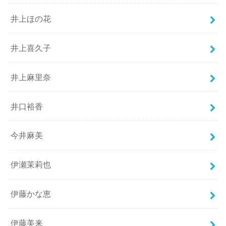
井上ほの花
井上喜久子
井上麻里奈
井口裕香
今井麻美
伊瀬茉莉也
伊藤かな恵
伊藤美来