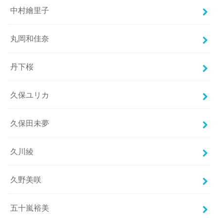
中村繪里子
丸岡和佳奈
丹下桜
久保ユリカ
久保田未夢
久川綾
久野美咲
五十嵐裕美