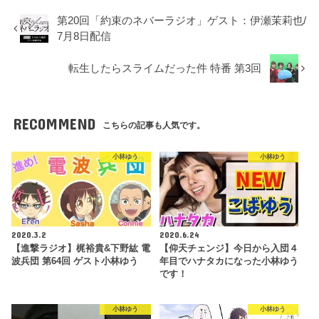
第20回「約束のネバーラジオ」ゲスト：伊瀬茉莉也/
7月8日配信
転生したらスライムだった件 特番 第3回
RECOMMEND
こちらの記事も人気です。
小林ゆう
小林ゆう
2020.3.2
2020.6.24
【進撃ラジオ】梶裕貴&下野紘 電
【仰天チェンジ】今日から入団４
波兵団 第64回 ゲスト小林ゆう
年目でハナタカになった小林ゆう
です！
小林ゆう
小林ゆう