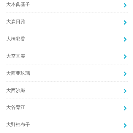
大本眞基子
大森日雅
大橋彩香
大空直美
大西亜玖璃
大西沙織
大谷育江
大野柚布子