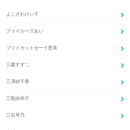
よこざわけい子
ファイルーズあい
ブリドカットセーラ恵美
三森すずこ
三澤紗千香
三瓶由布子
三石琴乃