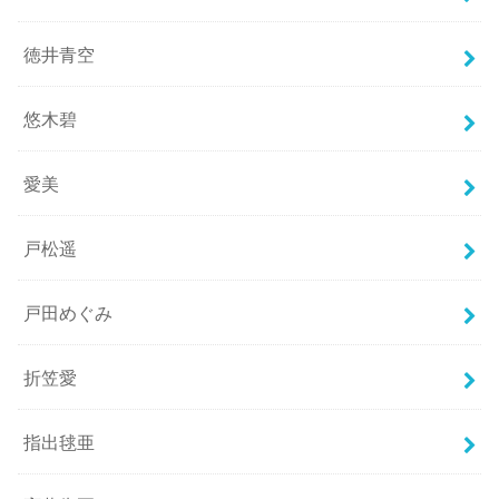
徳井青空
悠木碧
愛美
戸松遥
戸田めぐみ
折笠愛
指出毬亜