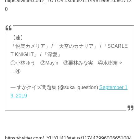
https://twitter.com/_YUYU41/status/117448198916595712
0
【連】
「悦楽カメリア」 / 「天空のカナリア」 / 「SCARLE
T KNIGHT」 / 「深愛」
①小林ゆう ②May'n ③栗林みな実 ④水樹奈々
→④
— すかクイズ問題集 (@suka_question)
September 1
9, 2019
https://twitter.com/_YUYU41/status/117447996006651084