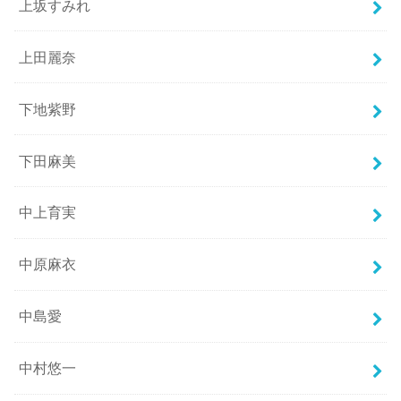
上坂すみれ
上田麗奈
下地紫野
下田麻美
中上育実
中原麻衣
中島愛
中村悠一