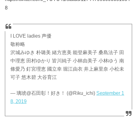
8
I LOVE ladies 声優
敬称略
沢城みゆき 朴璐美 緒方恵美 能登麻美子 桑島法子 田
中理恵 田村ゆかり 皆川純子 小林由美子 小林ゆう 南
條愛乃 釘宮理恵 國立幸 堀江由衣 井上麻里奈 小松未
可子 悠木碧 大谷育江
— 璃琥@石田彰！好き！ (@Riku_ichi)
September 1
8, 2019