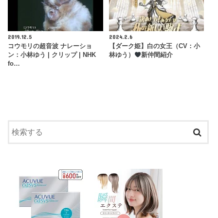
2019.12.5
2024.2.6
コウモリの超音波 ナレーショ
【ダーク姫】白の女王（CV：小
ン：小林ゆう | クリップ | NHK
林ゆう）
新仲間紹介
fo…