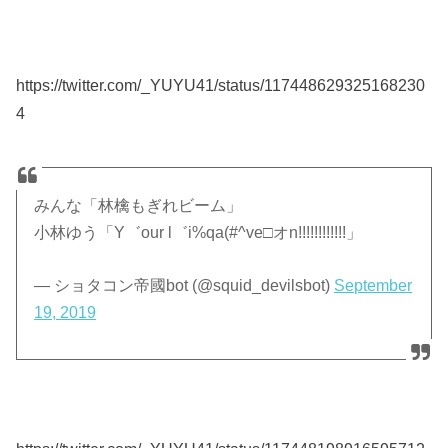
https://twitter.com/_YUYU41/status/117448629325168230
4
みんな「林檎もぎれビーム」
小林ゆう「Y゛our l゛i%qa(#^ve□オn!!!!!!!!!!!!」
— ショタコン帝國bot (@squid_devilsbot)
September
19, 2019