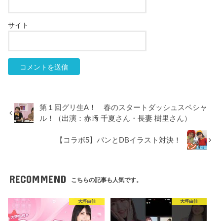
サイト
第１回グリ生A！ 春のスタートダッシュスペシャ
ル！（出演：赤﨑 千夏さん・長妻 樹里さん）
【コラボ5】パンとDBイラスト対決！
RECOMMEND
こちらの記事も人気です。
大坪由佳
大坪由佳