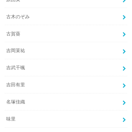
古木のぞみ
古賀葵
吉岡茉祐
吉武千颯
吉田有里
名塚佳織
味里