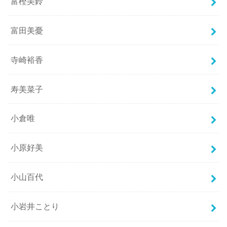
富樫美鈴
富田美憂
寺崎裕香
寿美菜子
小倉唯
小原好美
小山百代
小岩井ことり