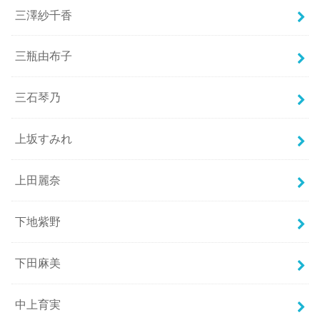
三澤紗千香
三瓶由布子
三石琴乃
上坂すみれ
上田麗奈
下地紫野
下田麻美
中上育実