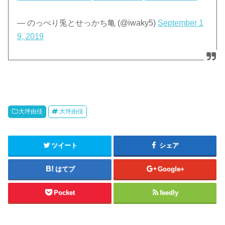
— のっぺり兎とせっかち亀 (@iwaky5)
September 1
9, 2019
大坪由佳
大坪由佳
ツイート
シェア
はてブ
Google+
Pocket
feedly