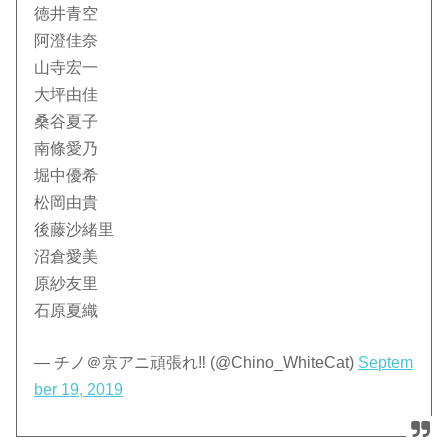
徳井青空
阿澄佳奈
山寺宏一
大坪由佳
桑谷夏子
南條愛乃
堀中優希
松岡由貴
後藤沙緒里
沼倉愛美
原紗友里
石原夏織
— チノ＠京アニ頑張れ‼︎ (@Chino_WhiteCat)
Septem
ber 19, 2019