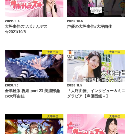
2022.2.6
2025.10.5
大坪由佳のツボナんデス
声優の大坪由佳#大坪由佳
☆2021/10/5
大坪由佳
大坪由佳
2020.1.3
2020.11.5
全年齢版 祝姫 part 23 美濃部鼎
「大坪由佳」インタビュー＆ミニ
cv大坪由佳
グラビア【声優図鑑＋】
大坪由佳
大坪由佳