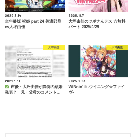
2020.3.14
2025.11.7
全年齢版 祝姫 part 24 美濃部鼎
大坪由佳のツボナんデス ☆無料
cv大坪由佳
パート 2025/4/29
大坪由佳
大坪由佳
2021.3.31
2025.9.23
声優・大坪由佳が異例の結婚
WINnin' 5 -ウイニング☆ファイ
発表？ 兄・父母のコメント…
ヴ-