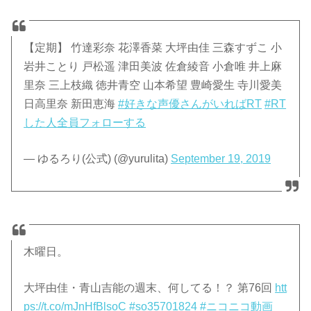
【定期】 竹達彩奈 花澤香菜 大坪由佳 三森すずこ 小
岩井ことり 戸松遥 津田美波 佐倉綾音 小倉唯 井上麻
里奈 三上枝織 徳井青空 山本希望 豊崎愛生 寺川愛美
日高里奈 新田恵海
#好きな声優さんがいればRT
#RT
した人全員フォローする
— ゆるろり(公式) (@yurulita)
September 19, 2019
木曜日。
大坪由佳・青山吉能の週末、何してる！？ 第76回
htt
ps://t.co/mJnHfBlsoC
#so35701824
#ニコニコ動画