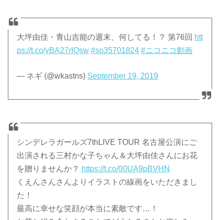
大坪由佳・青山吉能の週末、何してる！？ 第76回
htt
ps://t.co/yBA27rIQsw
#so35701824
#ニコニコ動画
— ネギ (@wkastns)
September 19, 2019
シンデレラガールズ7thLIVE TOUR 名古屋公演にご
出演される三村かな子ちゃん＆大坪由佳さんにお花
を贈りませんか？
https://t.co/00UA9pBVHN
くえんさんさんよりイラストの線画をいただきまし
た！
最高に幸せな笑顔が本当に素敵です…！