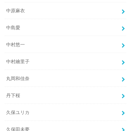
中原麻衣
中島愛
中村悠一
中村繪里子
丸岡和佳奈
丹下桜
久保ユリカ
久保田未夢