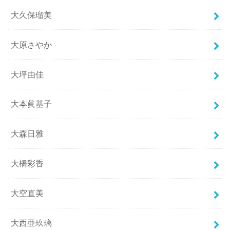
大久保瑠美
大原さやか
大坪由佳
大本眞基子
大森日雅
大橋彩香
大空直美
大西亜玖璃