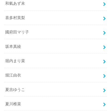
和氣あず未
喜多村英梨
國府田マリ子
坂本真綾
堀内まり菜
堀江由衣
夏吉ゆうこ
夏川椎菜