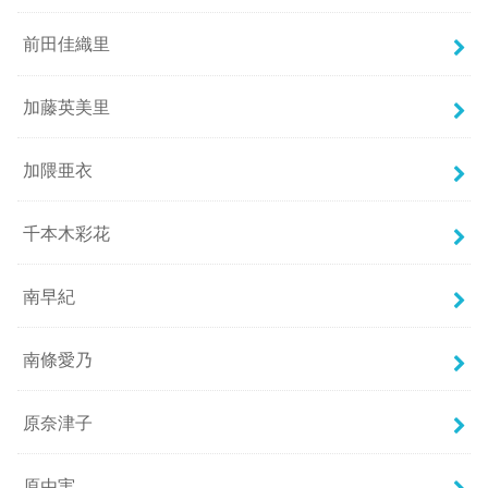
前田佳織里
加藤英美里
加隈亜衣
千本木彩花
南早紀
南條愛乃
原奈津子
原由実