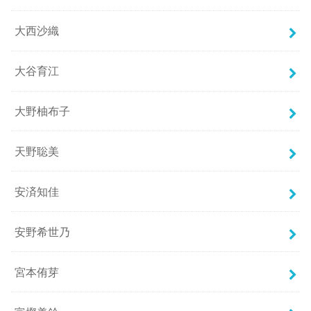
大西沙織
大谷育江
大野柚布子
天野聡美
安済知佳
安野希世乃
宮本侑芽