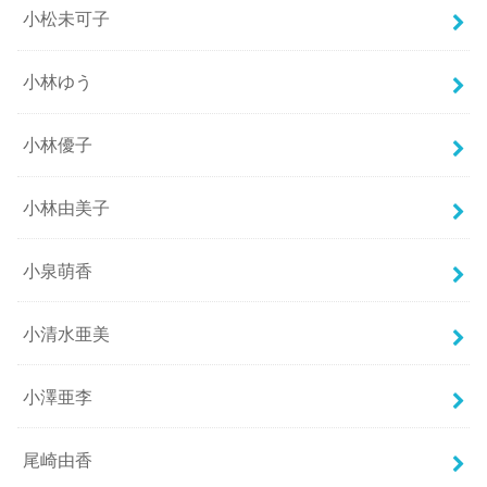
小松未可子
小林ゆう
小林優子
小林由美子
小泉萌香
小清水亜美
小澤亜李
尾崎由香