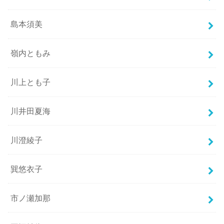
島本須美
嶺内ともみ
川上とも子
川井田夏海
川澄綾子
巽悠衣子
市ノ瀬加那