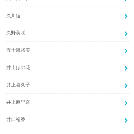
久川綾
久野美咲
五十嵐裕美
井上ほの花
井上喜久子
井上麻里奈
井口裕香