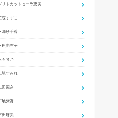
ブリドカットセーラ恵美
三森すずこ
三澤紗千香
三瓶由布子
三石琴乃
上坂すみれ
上田麗奈
下地紫野
下田麻美