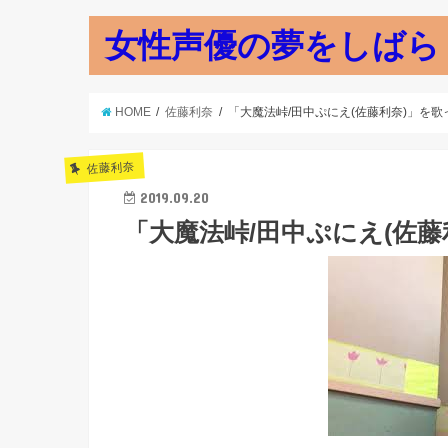
女性声優の夢をしばら
HOME
佐藤利奈
「大魔法峠/田中ぷにえ(佐藤利奈)」を歌
佐藤利奈
2019.09.20
「大魔法峠/田中ぷにえ(佐