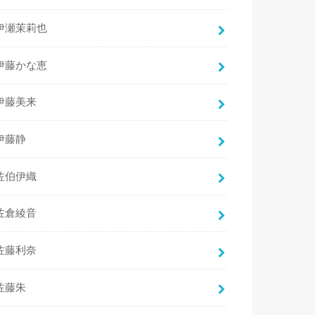
伊瀬茉莉也
伊藤かな恵
伊藤美来
伊藤静
佐伯伊織
佐倉綾音
佐藤利奈
佐藤朱