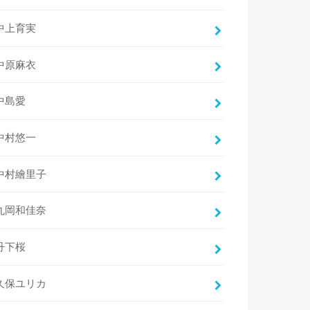
中上育実
中原麻衣
中島愛
中村悠一
中村繪里子
丸岡和佳奈
丹下桜
久保ユリカ