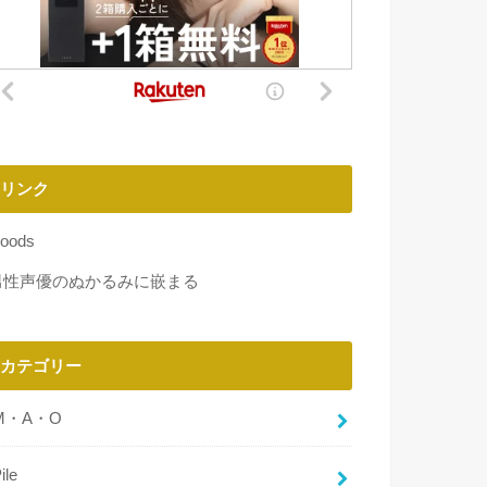
リンク
oods
男性声優のぬかるみに嵌まる
カテゴリー
M・A・O
ile