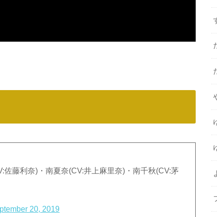
佐藤利奈)・南夏奈(CV:井上麻里奈)・南千秋(CV:茅
ptember 20, 2019