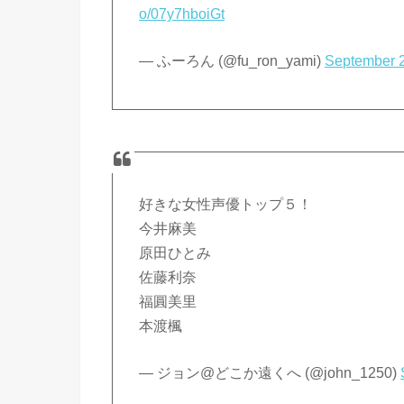
o/07y7hboiGt
— ふーろん (@fu_ron_yami)
September 
好きな女性声優トップ５！
今井麻美
原田ひとみ
佐藤利奈
福圓美里
本渡楓
— ジョン@どこか遠くへ (@john_1250)