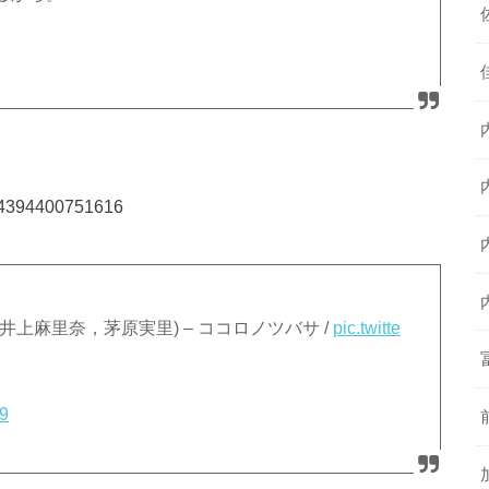
994394400751616
井上麻里奈，茅原実里) – ココロノツバサ /
pic.twitte
19