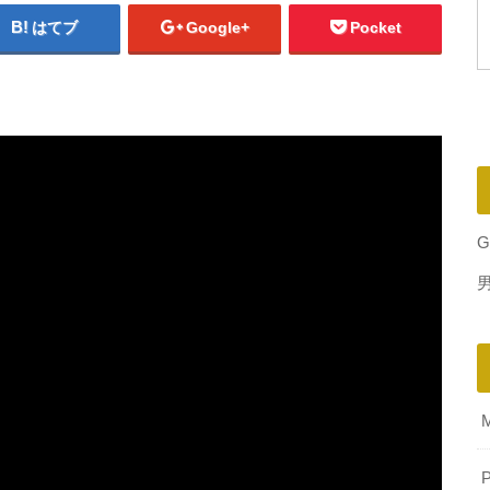
はてブ
Google+
Pocket
G
P