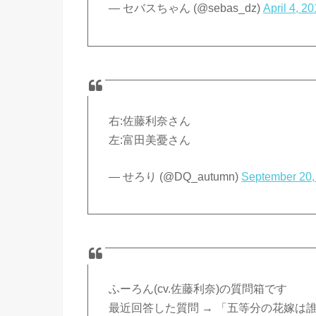
— セバスちゃん (@sebas_dz)
April 4, 2
右:佐藤利奈さん
左:富田美憂さん
— せろり (@DQ_autumn)
September 20,
ふーろん(cv.佐藤利奈)の質問箱です
最近回答した質問 → 「五等分の花嫁は