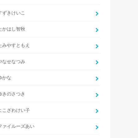
すずきけいこ
たかはし智秋
たみやすともえ
やなせなつみ
ゆかな
ゆきのさつき
よこざわけい子
ファイルーズあい