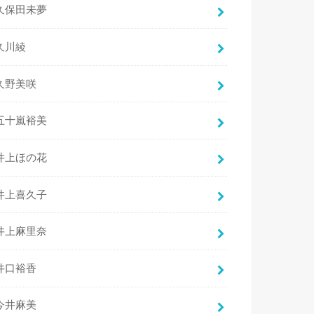
久保田未夢
久川綾
久野美咲
五十嵐裕美
井上ほの花
井上喜久子
井上麻里奈
井口裕香
今井麻美