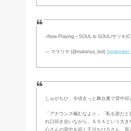
♪Now Playing – SOUL to SOUL/サツキ
— マラリヤ (@malariya_bot)
September 
しゅがちひ、今頃きっと舞台裏で背中叩
「アナウンス噛むなよ☆」「私を誰だと
れ口叩き合いながら、ＳＳＡという大き
心さんの背中を叩く千川ちひろさん、居