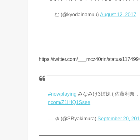
— む (@kyodainamuu)
August 12, 2017
https://twitter.com/___mcz40rin/status/1174
#nowplaying
みなみけ3姉妹 ( 佐藤利奈，
r.com/Z1iHQ1Ssee
— ゆ (@SRyakimura)
September 20, 20