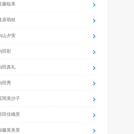
佐藤聡美
佳原萌枝
内山夕実
内田彩
内田真礼
内田秀
冨岡美沙子
前田佳織里
加藤英美里