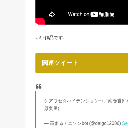
いい作品です.
関連ツイート
シアワセ☆ハイテンション↑↑／南春香(CV:
原実里)
— 高まるアニソンbot (@daigo12086)
Se