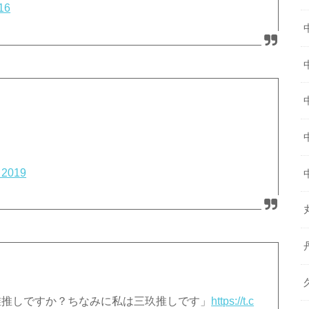
016
 2019
誰推しですか？ちなみに私は三玖推しです」
https://t.c