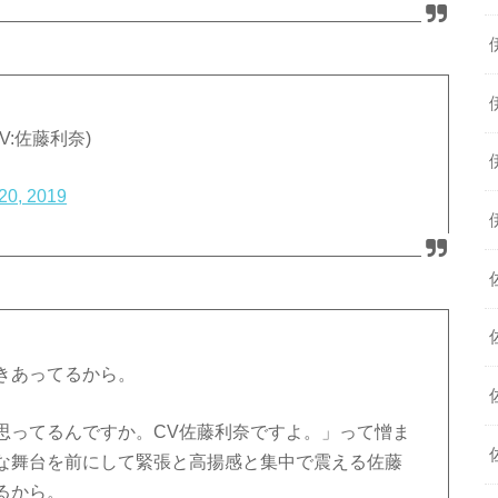
(CV:佐藤利奈)
20, 2019
きあってるから。
思ってるんですか。CV佐藤利奈ですよ。」って憎ま
な舞台を前にして緊張と高揚感と集中で震える佐藤
るから。