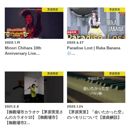
茅原実里
茅原実里
2020.1.19
2020.6.27
Minori Chihara 10th
Paradise Lost | Ruka Banana
Anniversary Live…
…
茅原実里
茅原実里
2021.2.8
2020.1.24
【御殿場市カラオケ【茅原実里さ
【茅原実里】「会いたかった空」
んのカラオケ10】【御殿場市】
のハモリについて【楽曲解説】
【御殿場市2…