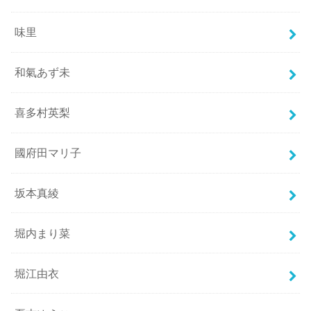
味里
和氣あず未
喜多村英梨
國府田マリ子
坂本真綾
堀内まり菜
堀江由衣