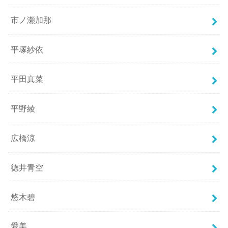
市ノ瀬加那
平塚紗依
平田真菜
平野綾
広橋涼
徳井青空
悠木碧
愛美