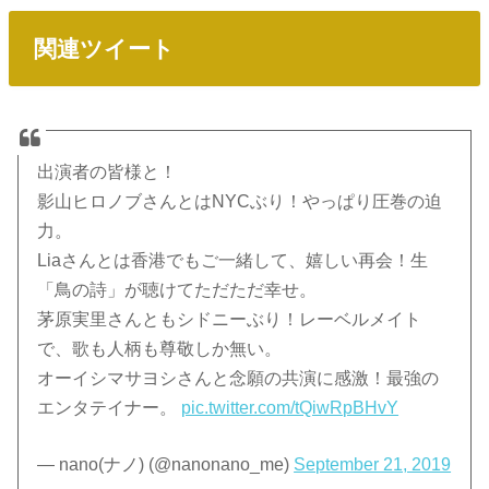
関連ツイート
出演者の皆様と！
影山ヒロノブさんとはNYCぶり！やっぱり圧巻の迫
力。
Liaさんとは香港でもご一緒して、嬉しい再会！生
「鳥の詩」が聴けてただただ幸せ。
茅原実里さんともシドニーぶり！レーベルメイト
で、歌も人柄も尊敬しか無い。
オーイシマサヨシさんと念願の共演に感激！最強の
エンタテイナー。
pic.twitter.com/tQiwRpBHvY
— nano(ナノ) (@nanonano_me)
September 21, 2019