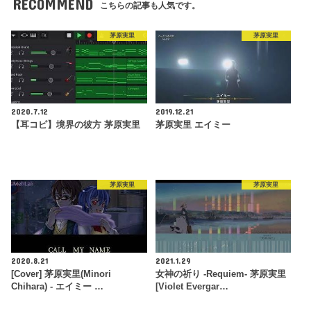
RECOMMEND
こちらの記事も人気です。
茅原実里
茅原実里
2020.7.12
2019.12.21
【耳コピ】境界の彼方 茅原実里
茅原実里 エイミー
茅原実里
茅原実里
2020.8.21
2021.1.29
[Cover] 茅原実里(Minori
女神の祈り -Requiem- 茅原実里
Chihara) - エイミー …
[Violet Evergar…