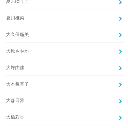
夏吉ゆうこ
夏川椎菜
大久保瑠美
大原さやか
大坪由佳
大本眞基子
大森日雅
大橋彩香