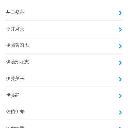
井口裕香
今井麻美
伊瀬茉莉也
伊藤かな恵
伊藤美来
伊藤静
佐伯伊織
佐倉綾音