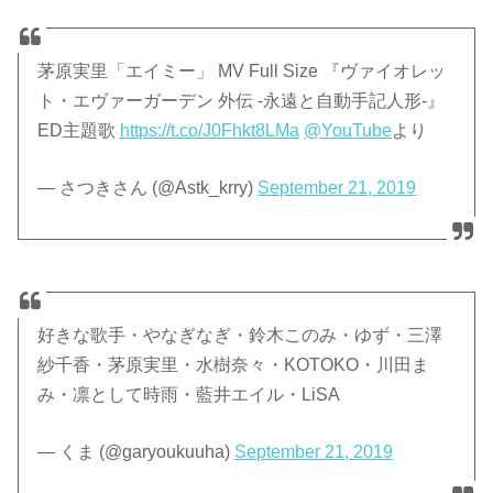
茅原実里「エイミー」 MV Full Size 『ヴァイオレッ
ト・エヴァーガーデン 外伝 -永遠と自動手記人形-』
ED主題歌
https://t.co/J0Fhkt8LMa
@YouTube
より
— さつきさん (@Astk_krry)
September 21, 2019
好きな歌手・やなぎなぎ・鈴木このみ・ゆず・三澤
紗千香・茅原実里・水樹奈々・KOTOKO・川田ま
み・凛として時雨・藍井エイル・LiSA
— くま (@garyoukuuha)
September 21, 2019