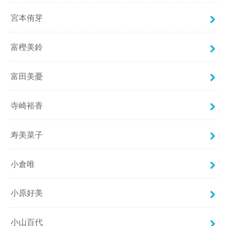
宮本侑芽
富樫美鈴
富田美憂
寺崎裕香
寿美菜子
小倉唯
小原好美
小山百代