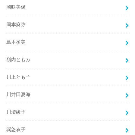
岡咲美保
岡本麻弥
島本須美
嶺内ともみ
川上とも子
川井田夏海
川澄綾子
巽悠衣子