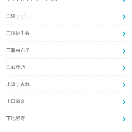
三森すずこ
三澤紗千香
三瓶由布子
三石琴乃
上坂すみれ
上田麗奈
下地紫野