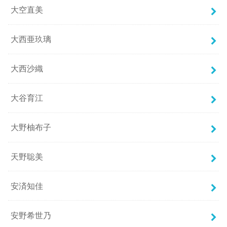
大空直美
大西亜玖璃
大西沙織
大谷育江
大野柚布子
天野聡美
安済知佳
安野希世乃