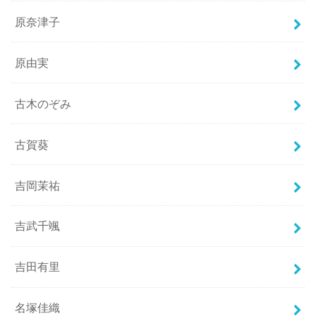
原奈津子
原由実
古木のぞみ
古賀葵
吉岡茉祐
吉武千颯
吉田有里
名塚佳織