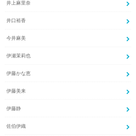
井上麻里奈
井口裕香
今井麻美
伊瀬茉莉也
伊藤かな恵
伊藤美来
伊藤静
佐伯伊織