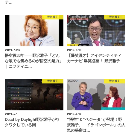
テ…
野沢雅子
野沢雅子
2019.7.26
2019.6.18
悟空役33年――野沢雅子「どん
【爆笑漫才】アイデンティティ
な敵でも褒めるのが悟空の魅力」
カーナビ 爆笑必至！ 野沢雅子
｜ニフティニ…
野沢雅子
野沢雅子
2019.3.1
2019.3.14
Dead by Daylight野沢雅子がワ
“悟空”＆“ベジータ”が登場！野
クワクしている回
沢雅子、「ドラゴンボール」の人
気の秘密は…