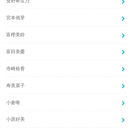
安野希世乃
宮本侑芽
富樫美鈴
富田美憂
寺崎裕香
寿美菜子
小倉唯
小原好美