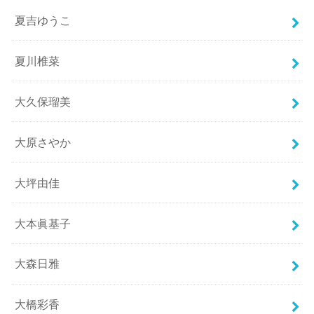
夏吉ゆうこ
夏川椎菜
大久保瑠美
大原さやか
大坪由佳
大本眞基子
大森日雅
大橋彩香