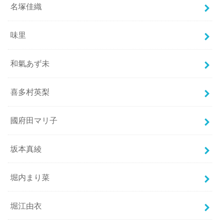
名塚佳織
味里
和氣あず未
喜多村英梨
國府田マリ子
坂本真綾
堀内まり菜
堀江由衣