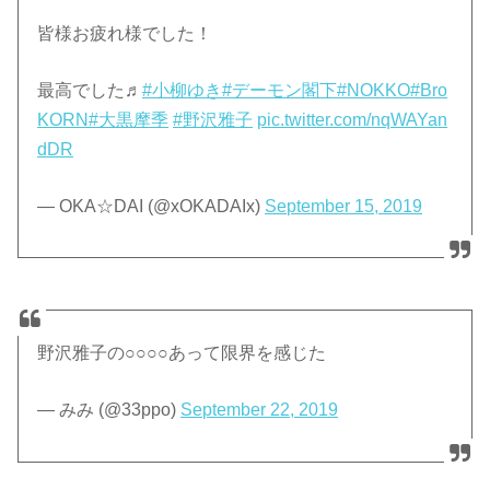
皆様お疲れ様でした！
最高でした♬
#小柳ゆき
#デーモン閣下
#NOKKO
#Bro
KORN
#大黒摩季
#野沢雅子
pic.twitter.com/nqWAYan
dDR
— OKA☆DAI (@xOKADAIx)
September 15, 2019
野沢雅子の○○○○あって限界を感じた
— みみ (@33ppo)
September 22, 2019