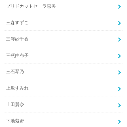
ブリドカットセーラ恵美
三森すずこ
三澤紗千香
三瓶由布子
三石琴乃
上坂すみれ
上田麗奈
下地紫野