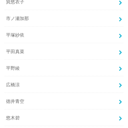
巽悠衣子
市ノ瀬加那
平塚紗依
平田真菜
平野綾
広橋涼
徳井青空
悠木碧