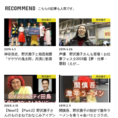
RECOMMEND
こちらの記事も人気です。
野沢雅子
野沢雅子
2019.4.3
2019.4.26
神谷浩史、野沢雅子と相思相愛
声優 野沢雅子さんも登場！お仕
「ゲゲゲの鬼太郎」共演に歓喜
事フェスタ2019篇【夢・仕事・
愛顔（えが…
野沢雅子
野沢雅子
2020.4.15
2019.3.9
【New!!】【Part-2】野沢雅子さ
関慎吾、野沢雅子の恰好で激辛ラ
んのものまねでおなじみアイデン
ーメンを食うｗ金バエとコラボ。