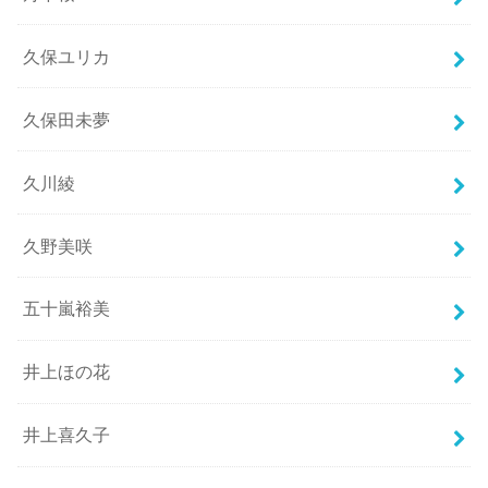
久保ユリカ
久保田未夢
久川綾
久野美咲
五十嵐裕美
井上ほの花
井上喜久子