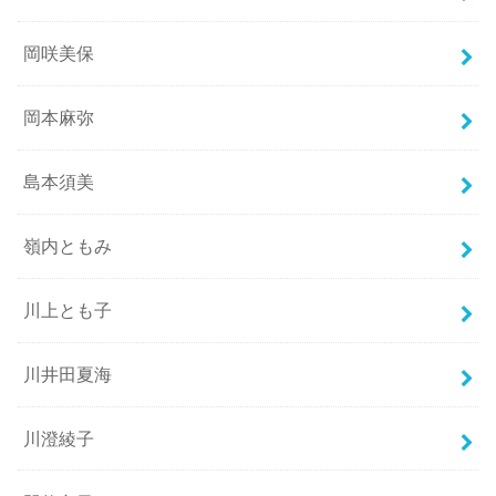
岡咲美保
岡本麻弥
島本須美
嶺内ともみ
川上とも子
川井田夏海
川澄綾子