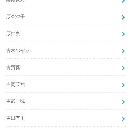
原奈津子
原由実
古木のぞみ
古賀葵
吉岡茉祐
吉武千颯
吉田有里