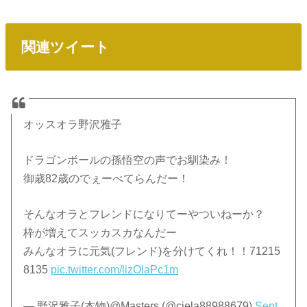
関連ツイート
オッスオラ野沢雅子
ドラゴンボールの孫悟空の声でお馴染み！
御歳82歳のでぇーべてらんだー！
そんなオラとフレンドになりてーやついねーか？
枠が増えてスッカスカなんだー
みんなオラに元気(フレンド)を分けてくれ！！71215
8135
pic.twitter.com/lizOlaPc1m
— 野沢雅子(本物)@Masters (@ciela88988679)
Sept