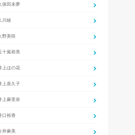
久保田未夢
久川綾
久野美咲
五十嵐裕美
井上ほの花
井上喜久子
井上麻里奈
井口裕香
今井麻美