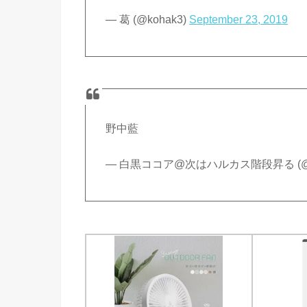
— 葛 (@kohak3)
September 23, 2019
野中藍
— 白黒ココア@次はハルカス階段昇る (@shir