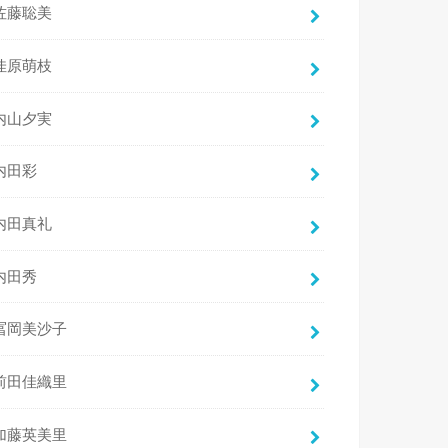
佐藤聡美
佳原萌枝
内山夕実
内田彩
内田真礼
内田秀
冨岡美沙子
前田佳織里
加藤英美里