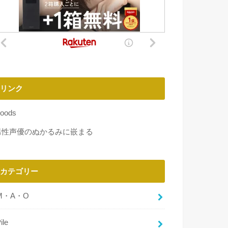
リンク
oods
男性声優のぬかるみに嵌まる
カテゴリー
M・A・O
ile