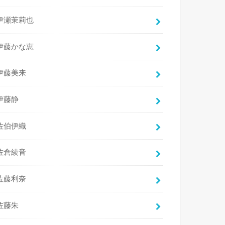
伊瀬茉莉也
伊藤かな恵
伊藤美来
伊藤静
佐伯伊織
佐倉綾音
佐藤利奈
佐藤朱