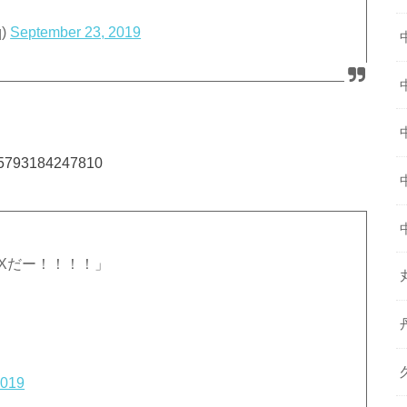
q)
September 23, 2019
6095793184247810
EXだー！！！！」
2019