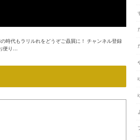
和の時代もラリルれをどうぞご贔屓に！ チャンネル登録
◇ お便り…