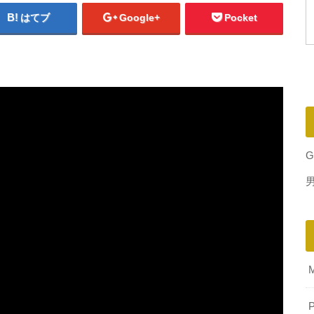
はてブ
Google+
Pocket
G
P