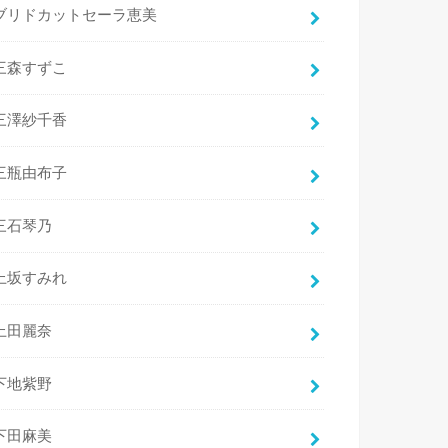
ブリドカットセーラ恵美
三森すずこ
三澤紗千香
三瓶由布子
三石琴乃
上坂すみれ
上田麗奈
下地紫野
下田麻美