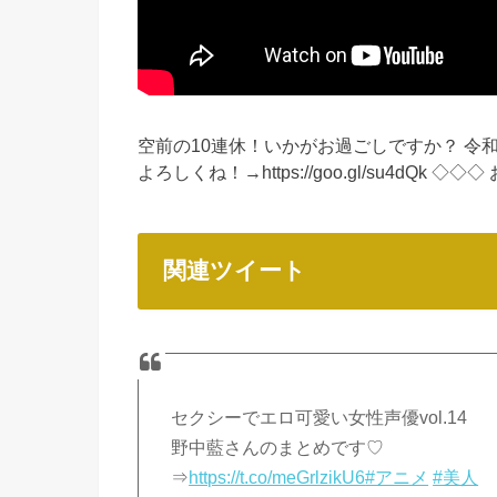
空前の10連休！いかがお過ごしですか？ 令
よろしくね！→https://goo.gl/su4dQk ◇◇
関連ツイート
セクシーでエロ可愛い女性声優vol.14
野中藍さんのまとめです♡
⇒
https://t.co/meGrlzikU6
#アニメ
#美人