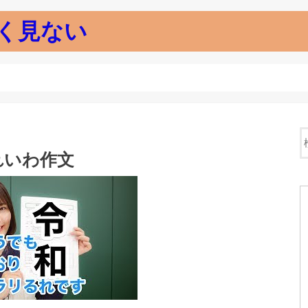
く見ない
れいわ作文