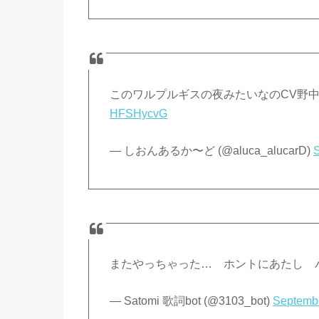
このワルプルギスの夜みたいなのCV
HFSHycvG
— しおんあるか〜ど (@aluca_alucarD)
またやっちゃった… ホントにあたし バ
— Satomi 歌詞bot (@3103_bot)
Septembe