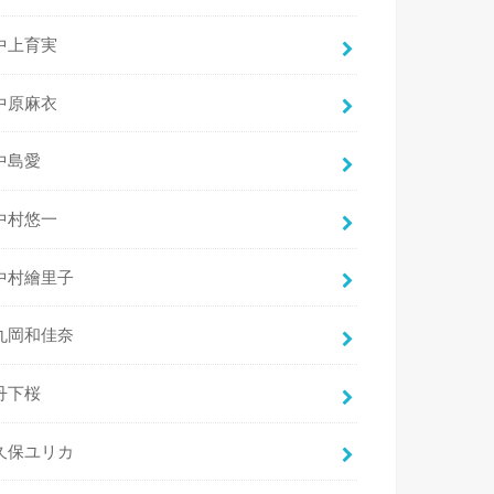
中上育実
中原麻衣
中島愛
中村悠一
中村繪里子
丸岡和佳奈
丹下桜
久保ユリカ