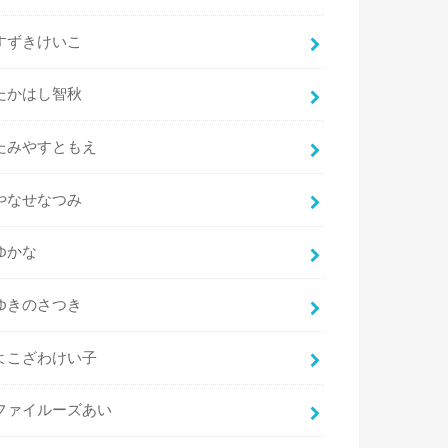
すずきけいこ
たかはし智秋
たみやすともえ
やなせなつみ
ゆかな
ゆきのさつき
よこざわけい子
ファイルーズあい