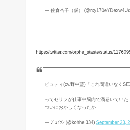
— 佐倉杏子（仮） (@rxy170eYDexw4U
https://twitter.com/orphe_staste/status/117
ビュティ(cv.野中藍)「これ間違いなくS
ってセリフが仕事中脳内で渦巻いていた
ついにおかしくなったか
— ｼﾞｪｲｿﾝ (@kohhei334)
September 23, 