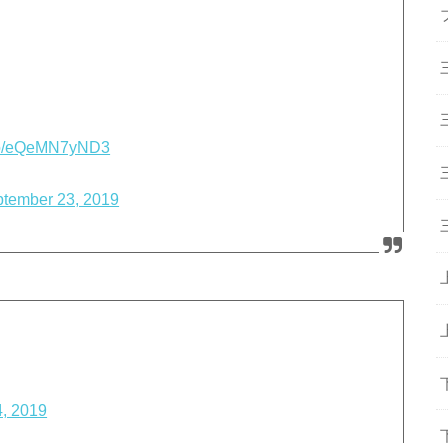
t.co/eQeMN7yND3
tember 23, 2019
, 2019