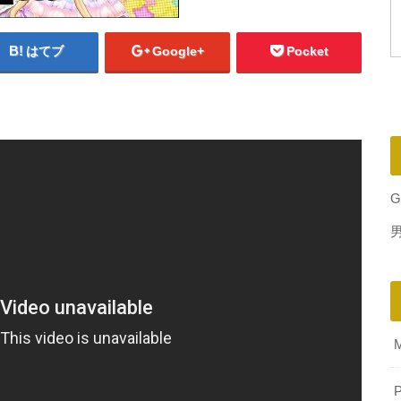
はてブ
Google+
Pocket
G
P