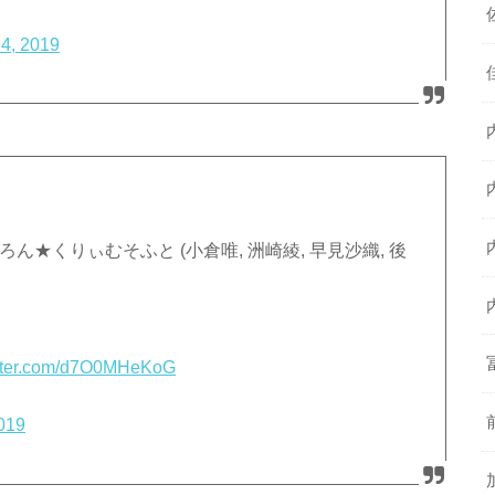
4, 2019
ん★くりぃむそふと (小倉唯, 洲崎綾, 早見沙織, 後
itter.com/d7O0MHeKoG
019