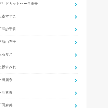
ブリドカットセーラ恵美
三森すずこ
三澤紗千香
三瓶由布子
三石琴乃
上坂すみれ
上田麗奈
下地紫野
下田麻美