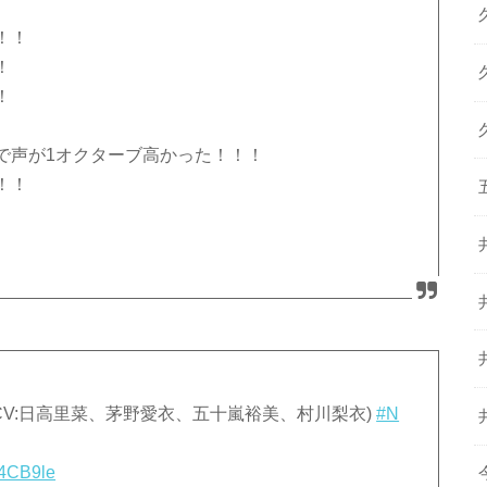
！！
！
！
で声が1オクターブ高かった！！！
！！
タ(CV:日高里菜、茅野愛衣、五十嵐裕美、村川梨衣)
#N
M4CB9le