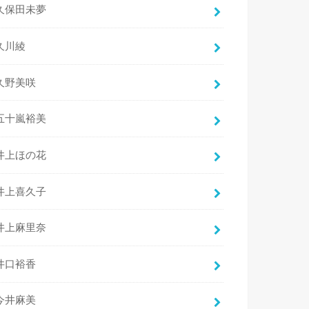
久保田未夢
久川綾
久野美咲
五十嵐裕美
井上ほの花
井上喜久子
井上麻里奈
井口裕香
今井麻美