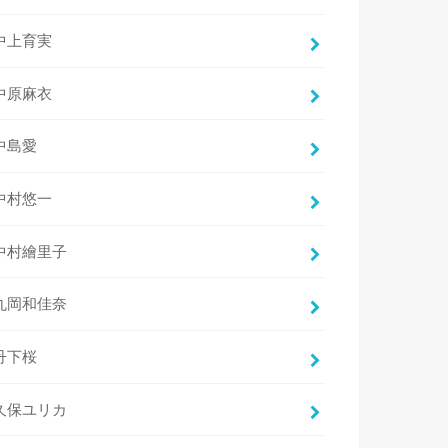
中上育実
中原麻衣
中島愛
中村悠一
中村繪里子
丸岡和佳奈
丹下桜
久保ユリカ