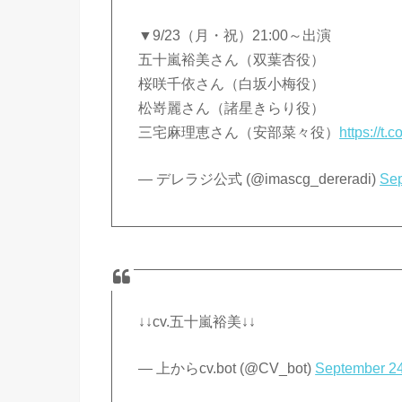
▼9/23（月・祝）21:00～出演
五十嵐裕美さん（双葉杏役）
桜咲千依さん（白坂小梅役）
松嵜麗さん（諸星きらり役）
三宅麻理恵さん（安部菜々役）
https://
— デレラジ公式 (@imascg_dereradi)
Sep
↓↓cv.五十嵐裕美↓↓
— 上からcv.bot (@CV_bot)
September 24