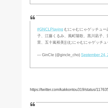
#GNCLPlaying
むにゃむにゃゲッチュー恋
子、江藤くるみ、風町陽歌、黒川凪子、蓬
里、五十嵐裕美)] (むにゃむにゃゲッチ
— GinCle (@gincle_cho)
September 24,
https://twitter.com/kakkontou319/status/11