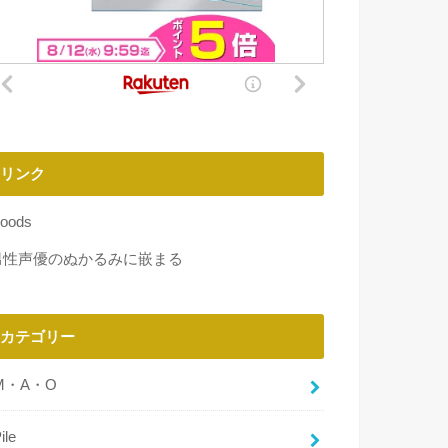
リンク
oods
男性声優のぬかるみに嵌まる
カテゴリー
M・A・O
ile