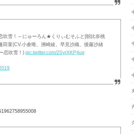
吹雪！ – にゅーろん★くりぃむそふと[朝比奈桃
田菫(CV.小倉唯、洲崎綾、早見沙織、後藤沙緒
ュー恋吹雪！)
pic.twitter.com/2SyrXKP4ug
 2019
76351962758955008