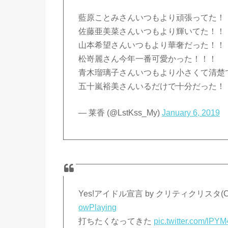
藍原ことみさんいつもより頑張ってた！
佐藤亜美菜さんいつもより輝いてた！！
山本希望さんいつもより華奢だった！！
松嵜麗さん今年一番可愛かった！！！
青木瑠璃子さんいつもより小さくて清楚
五十嵐裕美さんいるだけで十分だった！
— 莱香 (@LstKss_My)
January 6, 2019
Yes!アイドル宣言 by クリティクリス
owPlaying
打ちたくなってきた
pic.twitter.com/lPY