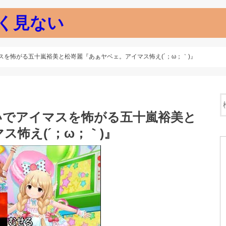
く見ない
を怖がる五十嵐裕美と松嵜麗『あぁヤベェ。アイマス怖え(´；ω；｀)』
いでアイマスを怖がる五十嵐裕美と
怖え(´；ω；｀)』