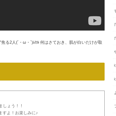
る2人(´・ω・`)ﾑｾﾙ 何はさておき、肌が白いだけが取
ましょう！！
ますよ！お楽しみに♪