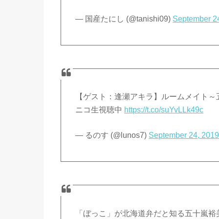
— 国産たにし (@tanishi09)
September 2
【ゲスト：逢瀬アキラ】ルームメイト～五
ニコ生視聴中
https://t.co/suYvLLk49c
— るのす (@lunos7)
September 24, 201
「ぼっこ」が北海道弁だと知る五十嵐裕