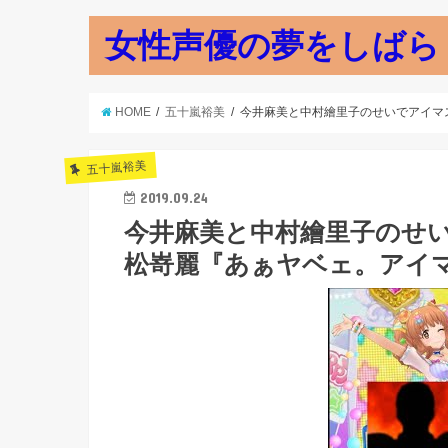
女性声優の夢をしばら
HOME
五十嵐裕美
今井麻美と中村繪里子のせいでアイマス
五十嵐裕美
2019.09.24
今井麻美と中村繪里子のせ
松嵜麗『あぁヤベェ。アイマス