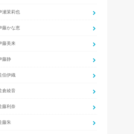
伊瀬茉莉也
伊藤かな恵
伊藤美来
伊藤静
佐伯伊織
佐倉綾音
佐藤利奈
佐藤朱