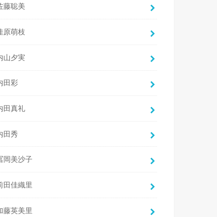
佐藤聡美
佳原萌枝
内山夕実
内田彩
内田真礼
内田秀
冨岡美沙子
前田佳織里
加藤英美里