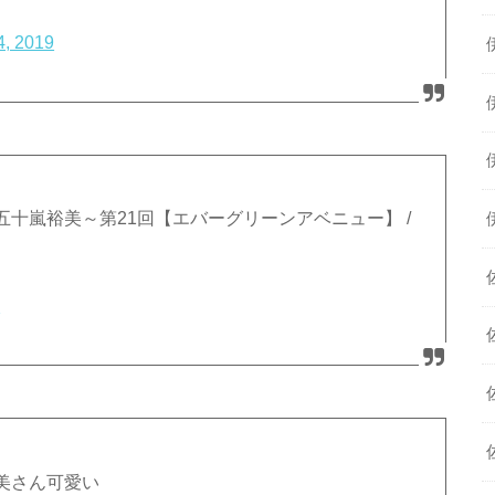
4, 2019
十嵐裕美～第21回【エバーグリーンアベニュー】 /
9
美さん可愛い