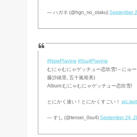
— ハガネ (@hgn_no_otaku)
September 2
#NowPlaying
#0su4Playing
むにゃむにゃゲッチュー恋吹雪! – にゅーろ
藤沙緒里, 五十嵐裕美)
Album:むにゃむにゃゲッチュー恋吹雪!
とにかく速い！とにかくすごい！
pic.tw
— すし (@tensei_0su4)
September 24, 2