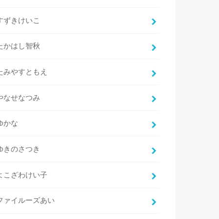
すずきけいこ
たかはし智秋
たみやすともえ
やなせなつみ
ゆかな
ゆきのさつき
よこざわけい子
ファイルーズあい