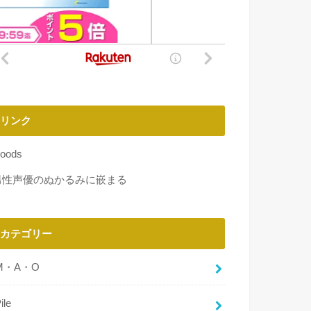
リンク
oods
男性声優のぬかるみに嵌まる
カテゴリー
M・A・O
ile