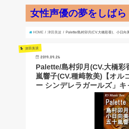
女性声優の夢をしばら
HOME
津田美波
Palette/島村卯月(CV.大橋彩香)、
津田美波
2019.09.26
Palette/島村卯月(CV.大
嵐響子(CV.種﨑敦美)【オ
ー シンデレラガールズ」キ