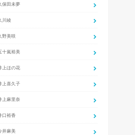
久保田未夢
久川綾
久野美咲
五十嵐裕美
井上ほの花
井上喜久子
井上麻里奈
井口裕香
今井麻美