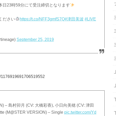
日23時59分にて受注締切となります
ください
https://t.co/NFF3gmfS7Q
#津田美波
#LIVE
ineage)
September 25, 2019
us/1176919691706519552
ION) – 島村卯月 (CV: 大橋彩香), 小日向美穂 (CV: 津田
e (M@STER VERSION) – Single
pic.twitter.com/Yd