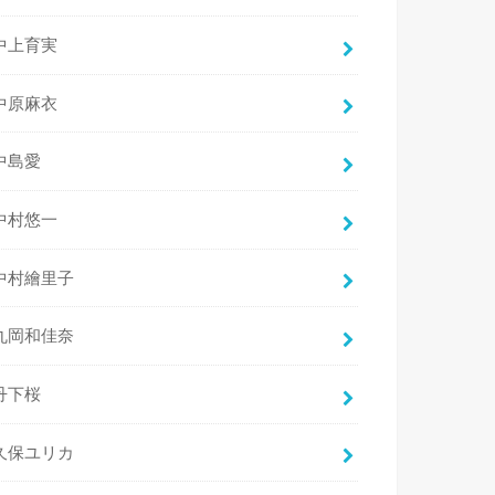
中上育実
中原麻衣
中島愛
中村悠一
中村繪里子
丸岡和佳奈
丹下桜
久保ユリカ