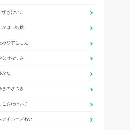
すずきけいこ
たかはし智秋
たみやすともえ
やなせなつみ
ゆかな
ゆきのさつき
よこざわけい子
ファイルーズあい