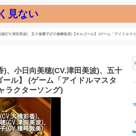
く見ない
小日向美穂(CV.津田美波)、五十嵐響子(CV.種﨑敦美)【オルゴール】 (ゲーム「アイ
橋彩香)、小日向美穂(CV.津田美波)、五十
ルゴール】 (ゲーム「アイドルマスタ
ャラクターソング)