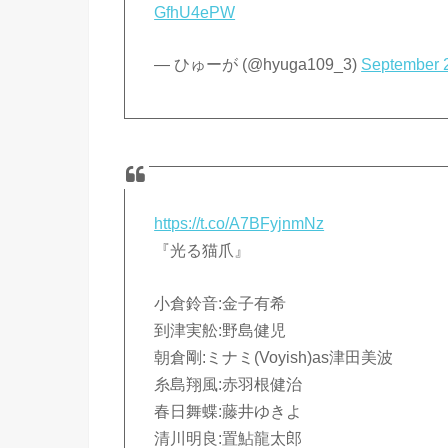
GfhU4ePW
— ひゅーが (@hyuga109_3)
September 
https://t.co/A7BFyjnmNz
『光る猫爪』
小倉鈴音:金子有希
到津実舩:野島健児
朝倉剛:ミナミ(Voyish)as津田美波
糸島翔風:赤羽根健治
春日舞蝶:藤井ゆきよ
清川明良:置鮎龍太郎