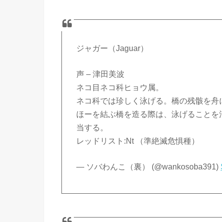
ジャガー（Jaguar）
声 – 津田美波
ネコ目ネコ科ヒョウ属。
ネコ科では珍しく泳げる。橋の残骸を舟
ほーを結ぶ橋を造る際は、泳げることを
当する。
レッドリスト:Nt （準絶滅危惧種）
— ソバわんこ（裏） (@wankosoba391)