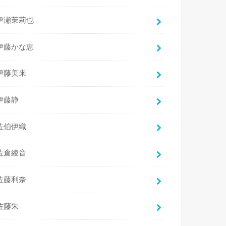
伊瀬茉莉也
伊藤かな恵
伊藤美来
伊藤静
佐伯伊織
佐倉綾音
佐藤利奈
佐藤朱