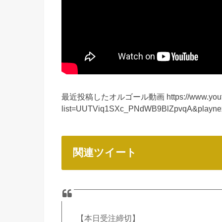
最近投稿したオルゴール動画 https://www.youtube
list=UUTViq1SXc_PNdWB9BlZpvqA&pl
関連ツイート
【本日受注締切】