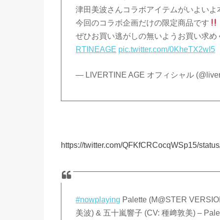
津田美波さんコラボアイテムがいよいよ本
今回のコラボ企画だけの限定商品です
ぜひお買い逃がしの無いようお買い求め
RTINEAGE
pic.twitter.com/0KheTX2wI5
— LIVERTINE AGE オフィシャル (@livert
https://twitter.com/QFKfCRCocqWSp15/stat
#nowplaying
Palette (M@STER VERS
美波) & 五十嵐響子 (CV: 種﨑敦美) – Palett