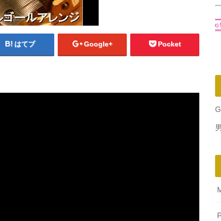
はてブ
Google+
Pocket
G
P