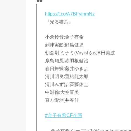
https://t.co/A7BFyjnmNz
『光る猫爪』
小倉鈴音:金子有希
到津実舩:野島健児
朝倉剛:ミナミ(Voyish)as津田美波
糸島翔風:赤羽根健治
春日舞蝶:藤井ゆきよ
清川明良:置鮎龍太郎
清川みずほ:斉藤佑圭
中洲倫:大空直美
直方愛:照井春佳
#金子有希CF企画
— 金子有希 シーズン2 (@kanekosannde