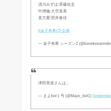
清川みずほ:斉藤佑圭
中洲倫:大空直美
直方愛:照井春佳
#金子有希CF企画
— 金子有希 シーズン2 (@kanekosannde
津田美波さんは…
— まよbot１号 (@Mayo_bot1)
September