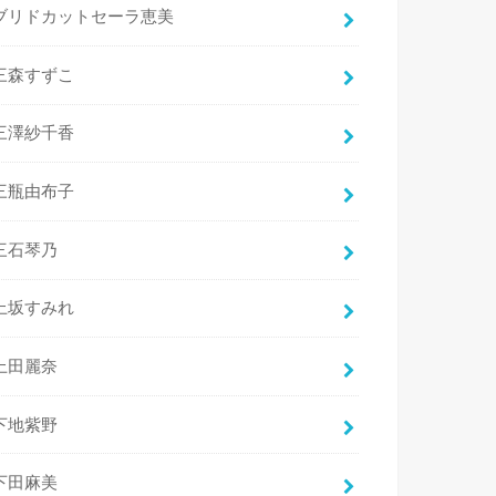
ブリドカットセーラ恵美
三森すずこ
三澤紗千香
三瓶由布子
三石琴乃
上坂すみれ
上田麗奈
下地紫野
下田麻美