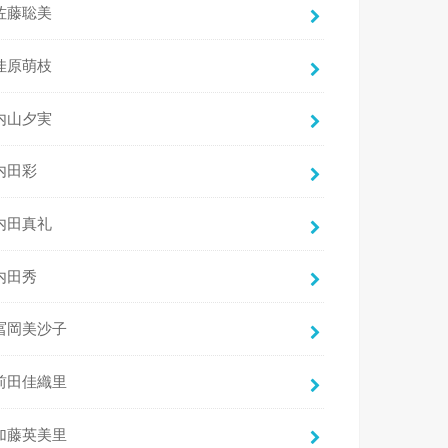
佐藤聡美
佳原萌枝
内山夕実
内田彩
内田真礼
内田秀
冨岡美沙子
前田佳織里
加藤英美里