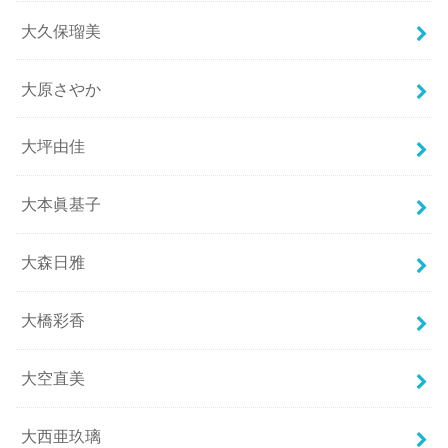
大久保瑠美
大原さやか
大坪由佳
大本眞基子
大森日雅
大橋彩香
大空直美
大西亜玖璃