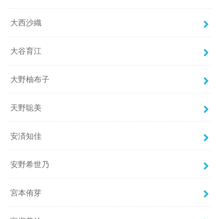
大西沙織
大谷育江
大野柚布子
天野聡美
安済知佳
安野希世乃
宮本侑芽