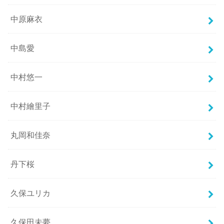
中原麻衣
中島愛
中村悠一
中村繪里子
丸岡和佳奈
丹下桜
久保ユリカ
久保田未夢