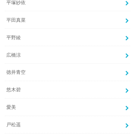
平塚紗依
平田真菜
平野綾
広橋涼
徳井青空
悠木碧
愛美
戸松遥