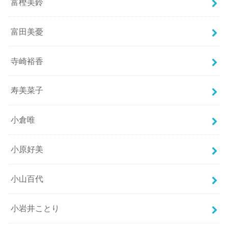
富樫美鈴
富田美憂
寺崎裕香
寿美菜子
小倉唯
小原好美
小山百代
小岩井ことり