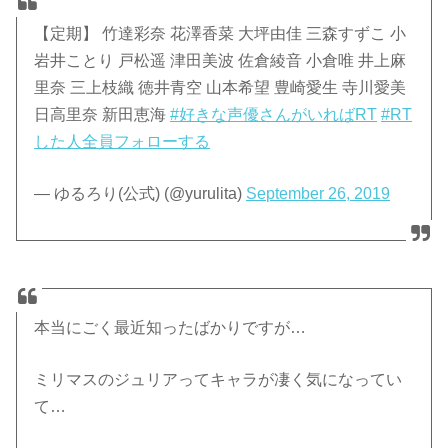
【定期】 竹達彩奈 花澤香菜 大坪由佳 三森すずこ 小
岩井ことり 戸松遥 津田美波 佐倉綾音 小倉唯 井上麻
里奈 三上枝織 徳井青空 山本希望 豊崎愛生 寺川愛美
日高里奈 新田恵海
#好きな声優さんがいればRT
#RT
した人全員フォローする
— ゆるろり(公式) (@yurulita)
September 26, 2019
本当にごく最近知ったばかりですが…
ミリマスのジュリアってキャラが凄く気になってい
て…