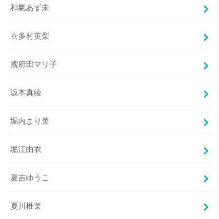
和氣あず未
喜多村英梨
國府田マリ子
坂本真綾
堀内まり菜
堀江由衣
夏吉ゆうこ
夏川椎菜