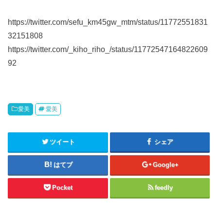
https://twitter.com/sefu_km45gw_mtm/status/11772551831
32151808
https://twitter.com/_kiho_riho_/status/11772547164822609
92
愛美
愛美
ツイート
シェア
はてブ
Google+
Pocket
feedly