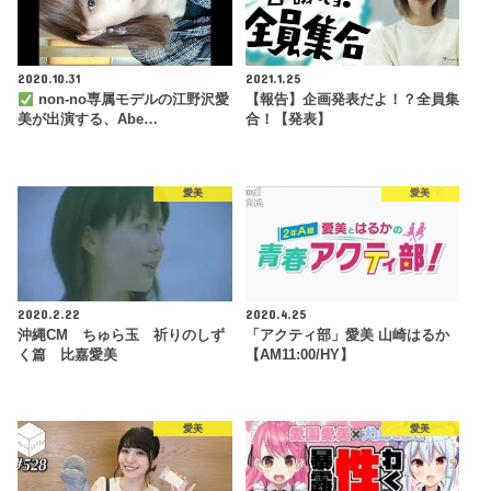
2020.10.31
2021.1.25
non-no専属モデルの江野沢愛
【報告】企画発表だよ！？全員集
美が出演する、Abe…
合！【発表】
愛美
愛美
2020.2.22
2020.4.25
沖縄CM ちゅら玉 祈りのしず
「アクティ部」愛美 山崎はるか
く篇 比嘉愛美
【AM11:00/HY】
愛美
愛美