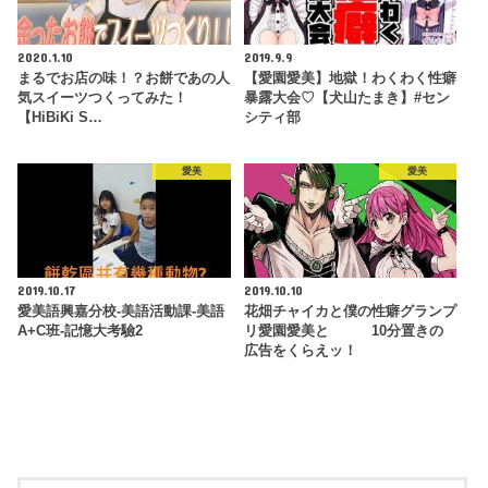
2020.1.10
2019.9.9
まるでお店の味！？お餅であの人
【愛園愛美】地獄！わくわく性癖
気スイーツつくってみた！
暴露大会♡【犬山たまき】#セン
【HiBiKi S…
シティ部
愛美
愛美
2019.10.17
2019.10.10
愛美語興嘉分校-美語活動課-美語
花畑チャイカと僕の性癖グランプ
A+C班-記憶大考驗2
リ愛園愛美と 10分置きの
広告をくらえッ！