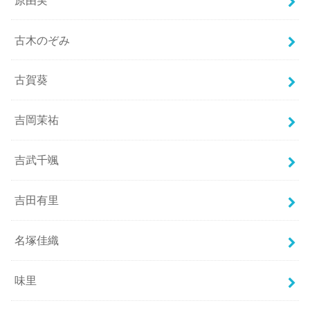
古木のぞみ
古賀葵
吉岡茉祐
吉武千颯
吉田有里
名塚佳織
味里