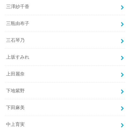
三澤紗千香
三瓶由布子
三石琴乃
上坂すみれ
上田麗奈
下地紫野
下田麻美
中上育実