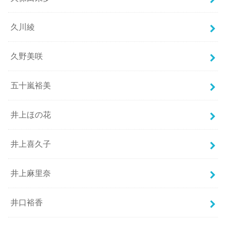
久川綾
久野美咲
五十嵐裕美
井上ほの花
井上喜久子
井上麻里奈
井口裕香