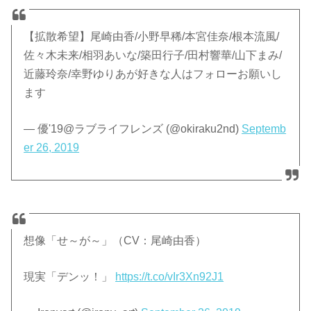
【拡散希望】尾崎由香/小野早稀/本宮佳奈/根本流風/
佐々木未来/相羽あいな/築田行子/田村響華/山下まみ/
近藤玲奈/幸野ゆりあが好きな人はフォローお願いし
ます
— 優'19@ラブライフレンズ (@okiraku2nd)
Septemb
er 26, 2019
想像「せ～が～」（CV：尾崎由香）
現実「デンッ！」
https://t.co/vIr3Xn92J1