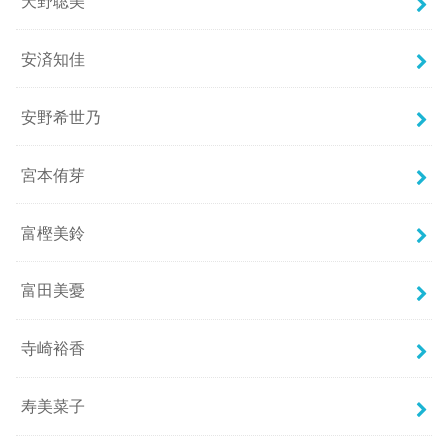
天野聡美
安済知佳
安野希世乃
宮本侑芽
富樫美鈴
富田美憂
寺崎裕香
寿美菜子