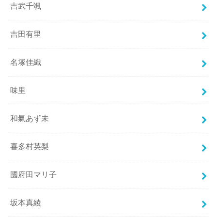
吉武千颯
吉田有里
名塚佳織
味里
和氣あず未
喜多村英梨
國府田マリ子
坂本真綾