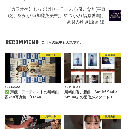
【カラオケ】もってけ!セーラーふく/泉こなた(平野
綾)、柊かがみ(加藤英美里)、柊つかさ(福原香織)、
高良みゆき(遠藤 綾)
RECOMMEND
こちらの記事も人気です。
尾崎由香
尾崎由香
2021.2.22
2019.10.31
声優・アーティストの尾崎由
尾崎由香、新曲「Smile! Smile!
香2nd写真集 『OZAK…
Smile!」の配信がスタート！
尾崎由香
尾崎由香