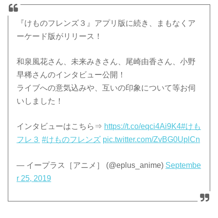
『けものフレンズ３』アプリ版に続き、まもなくア
ーケード版がリリース！
和泉風花さん、未来みきさん、尾崎由香さん、小野
早稀さんのインタビュー公開！
ライブへの意気込みや、互いの印象について等お伺
いしました！
インタビューはこちら⇒
https://t.co/eqci4Ai9K4
#けも
フレ３
#けものフレンズ
pic.twitter.com/ZvBG0UplCn
— イープラス［アニメ］ (@eplus_anime)
Septembe
r 25, 2019