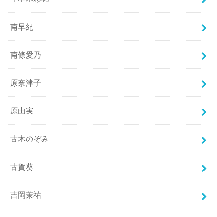
南早紀
南條愛乃
原奈津子
原由実
古木のぞみ
古賀葵
吉岡茉祐