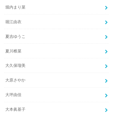
堀内まり菜
堀江由衣
夏吉ゆうこ
夏川椎菜
大久保瑠美
大原さやか
大坪由佳
大本眞基子