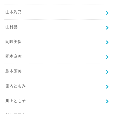
山本彩乃
山村響
岡咲美保
岡本麻弥
島本須美
嶺内ともみ
川上とも子