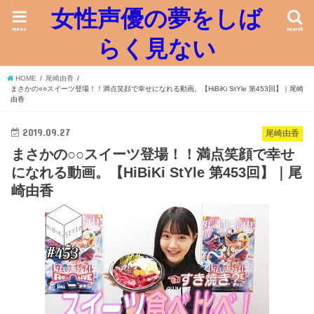
女性声優の夢をしば
menu
search
らく見ない
HOME
尾崎由香
まさかの○○スイーツ登場！！満点笑顔で幸せになれる動画。【HiBiKi StYle 第453回】｜尾崎
由香
2019.09.27
尾崎由香
まさかの○○スイーツ登場！！満点笑顔で幸せ
になれる動画。【HiBiKi StYle 第453回】｜尾
崎由香