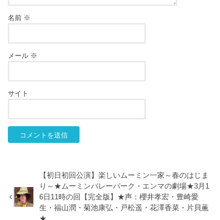
名前
※
メール
※
サイト
【初日初回公演】楽しいムーミン一家～春のはじま
り～★ムーミンバレーパーク・エンマの劇場★3月1
6日11時の回【完全版】★声：櫻井孝宏・豊崎愛
生・福山潤・菊池康弘・戸松遥・花澤香菜・片貝薫
★