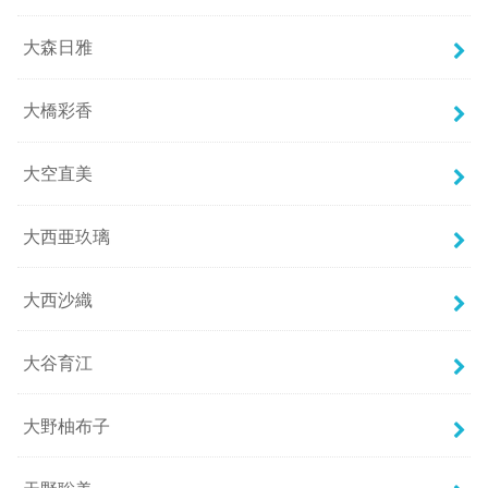
大森日雅
大橋彩香
大空直美
大西亜玖璃
大西沙織
大谷育江
大野柚布子