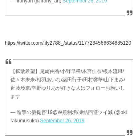
— Ironyart (@irony_art)
September 26, 2019
https://twitter.com/lily2788_/status/1177234566634885120
【拡散希望】尾崎由香/小野早稀/本宮佳奈/根本流風/
佐々木未来/相羽あいな/築田行子/田村響華/山下まみ/
近藤玲奈/幸野ゆりあが好きな人はフォローお願いし
ます
— 進撃の優提督′19@W規制垢/凍結回避ツイ減 (@oki
rakumusuko)
September 26, 2019