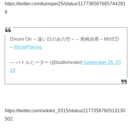
https://twitter.com/kyonpei25/status/117736587665744281
6
Dream On ～遠い日のあの空～ – 尾崎由香 – MIXED
–
#NowPlaying
— バトルヒーター (@battleheater)
September 26, 20
19
https://twitter.com/sekiko_0315/status/1177358760513130
502