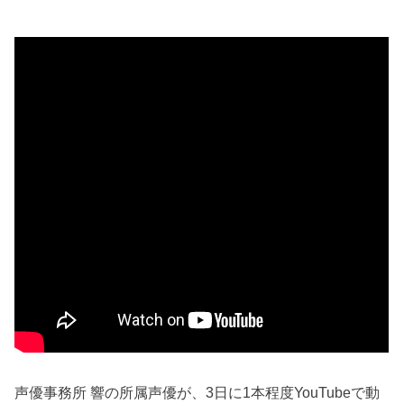
声優事務所 響の所属声優が、3日に1本程度YouTubeで動