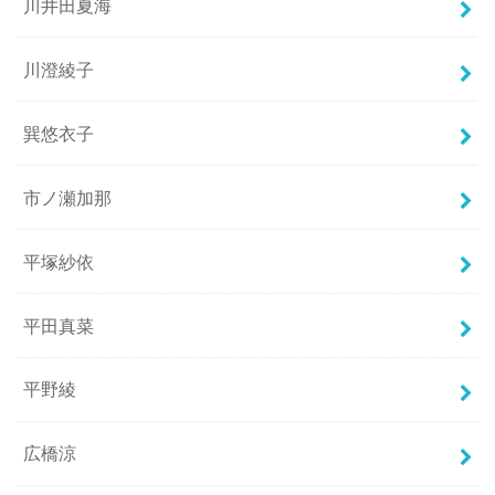
川井田夏海
川澄綾子
巽悠衣子
市ノ瀬加那
平塚紗依
平田真菜
平野綾
広橋涼