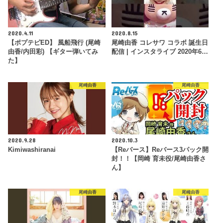
2020.4.11
2020.8.15
【ポプテピED】 風船飛行 (尾崎
尾崎由香 コレサワ コラボ 誕生日
由香/内田彩) 【ギター弾いてみ
配信 | インスタライブ 2020年6…
た】
尾崎由香
尾崎由香
2020.9.28
2020.10.3
Kimiwashiranai
【Reバース】Reバース3パック開
封！！【岡崎 育未役/尾崎由香さ
ん】
尾崎由香
尾崎由香