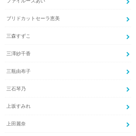
ファイルーズあい
ブリドカットセーラ恵美
三森すずこ
三澤紗千香
三瓶由布子
三石琴乃
上坂すみれ
上田麗奈