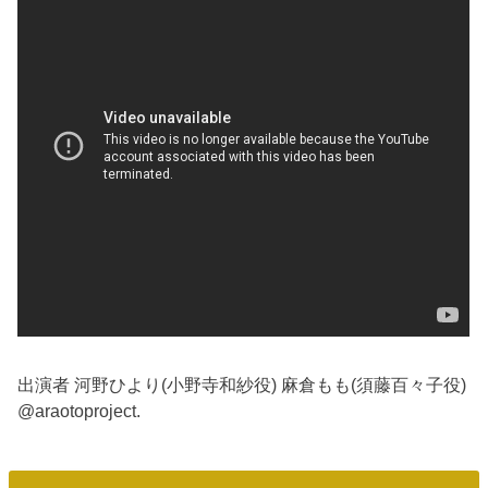
出演者 河野ひより(小野寺和紗役) 麻倉もも(須藤百々子役)
@araotoproject.