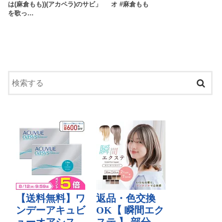
は(麻倉もも))(アカペラ)のサビ」
オ #麻倉もも
を歌っ…