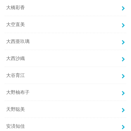
大橋彩香
大空直美
大西亜玖璃
大西沙織
大谷育江
大野柚布子
天野聡美
安済知佳