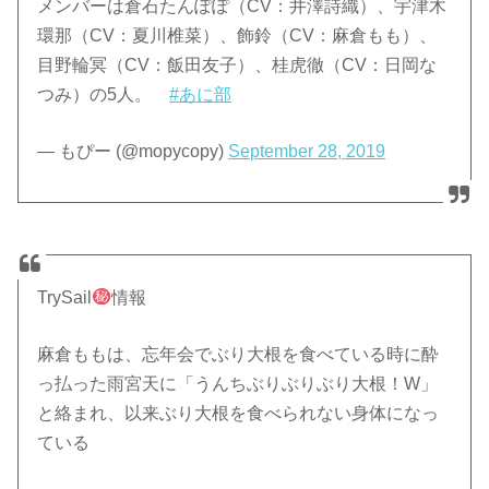
メンバーは倉石たんぽぽ（CV：井澤詩織）、宇津木
環那（CV：夏川椎菜）、飾鈴（CV：麻倉もも）、
目野輪冥（CV：飯田友子）、桂虎徹（CV：日岡な
つみ）の5人。
#あに部
— もぴー (@mopycopy)
September 28, 2019
TrySail
情報
麻倉ももは、忘年会でぶり大根を食べている時に酔
っ払った雨宮天に「うんちぶりぶりぶり大根！W」
と絡まれ、以来ぶり大根を食べられない身体になっ
ている