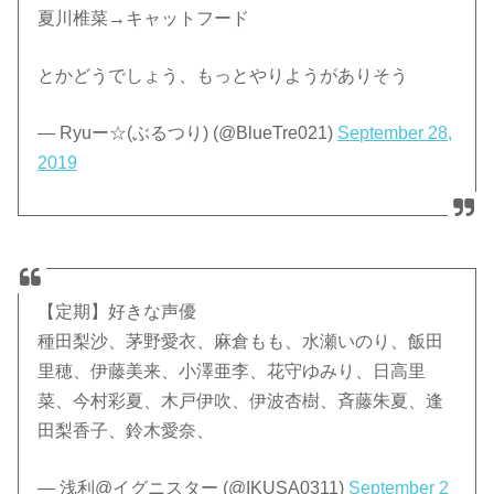
夏川椎菜→キャットフード
とかどうでしょう、もっとやりようがありそう
— Ryuー☆(ぶるつり) (@BlueTre021)
September 28,
2019
【定期】好きな声優
種田梨沙、茅野愛衣、麻倉もも、水瀬いのり、飯田
里穂、伊藤美来、小澤亜李、花守ゆみり、日高里
菜、今村彩夏、木戸伊吹、伊波杏樹、斉藤朱夏、逢
田梨香子、鈴木愛奈、
— 浅利@イグニスター (@IKUSA0311)
September 2