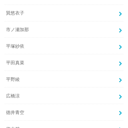
巽悠衣子
市ノ瀬加那
平塚紗依
平田真菜
平野綾
広橋涼
徳井青空