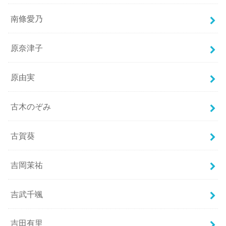
南條愛乃
原奈津子
原由実
古木のぞみ
古賀葵
吉岡茉祐
吉武千颯
吉田有里