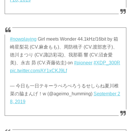
#nowplaying
Girl meets Wonder 44.1kHz/16bit by 箱
崎星梨花 (CV.麻倉もも)、周防桃子 (CV.渡部恵子)、
徳川まつり (CV.諏訪彩花)、我那覇 響 (CV.沼倉愛
美)、永吉 昴 (CV.斉藤佑圭) on
#pioneer
#XDP_300R
pic.twitter.com/AY1xCKJ9Lf
— 今日も一日テキーラぺろぺろうるせしらね夏川椎
菜の脇まんげ！w (@ageimo_humming)
September 2
8, 2019