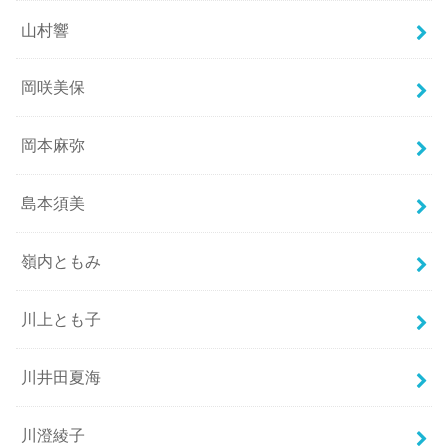
山村響
岡咲美保
岡本麻弥
島本須美
嶺内ともみ
川上とも子
川井田夏海
川澄綾子