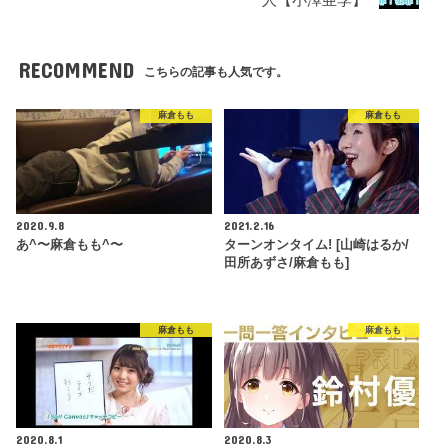
人【小澤亜李】
RECOMMEND
こちらの記事も人気です。
麻倉もも
麻倉もも
2020.9.8
2021.2.16
あ^〜麻倉もも^〜
ターンオンタイム! [山崎はるか/
田所あずさ/麻倉もも]
麻倉もも
麻倉もも
2020.8.1
2020.8.3