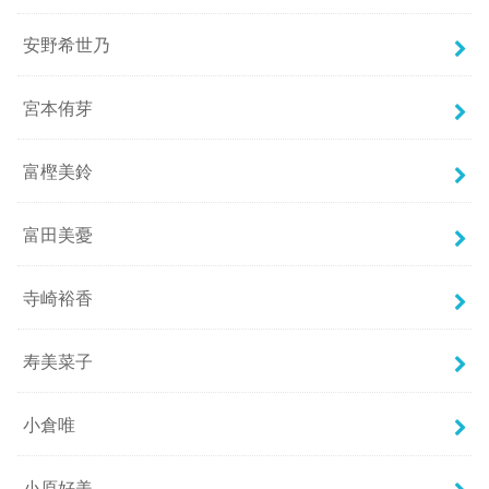
安野希世乃
宮本侑芽
富樫美鈴
富田美憂
寺崎裕香
寿美菜子
小倉唯
小原好美