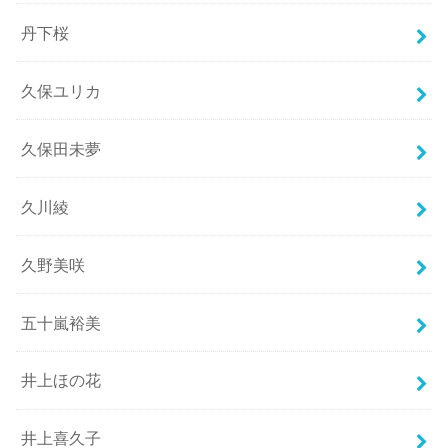
丹下桜
久保ユリカ
久保田未夢
久川綾
久野美咲
五十嵐裕美
井上ほの花
井上喜久子