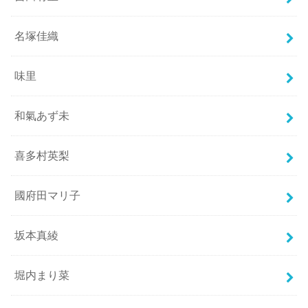
名塚佳織
味里
和氣あず未
喜多村英梨
國府田マリ子
坂本真綾
堀内まり菜