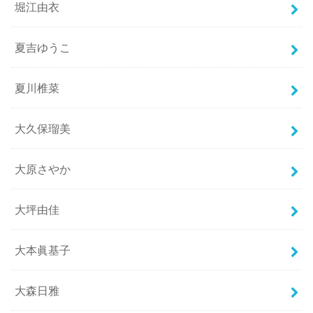
堀江由衣
夏吉ゆうこ
夏川椎菜
大久保瑠美
大原さやか
大坪由佳
大本眞基子
大森日雅