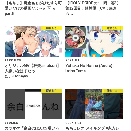
【もちょ】麻倉ももがひたすら可
【IDOLY PRIDEの“一問一答”】
愛いだけの動画だよ～o･∇･o
第12回目：鈴村優（CV：麻倉
part6
も…
麻倉もも
麻倉もも
2022.8.29
2020.8.1
オリジナルMV【狂楽×matsuri】
Yohaku No Honne (Audio) |
大嫌いなはずだっ
Iroha Tama…
た。/HoneyW…
麻倉もも
麻倉もも
2021.8.5
2024.7.23
カラオケ「余白のほんね(環いろ
もちょレオ メイキング #家入レ