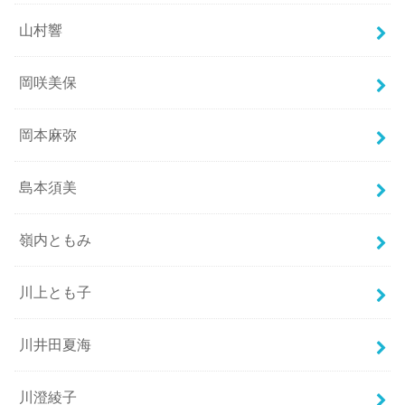
山村響
岡咲美保
岡本麻弥
島本須美
嶺内ともみ
川上とも子
川井田夏海
川澄綾子