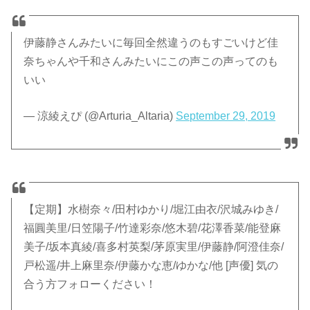
伊藤静さんみたいに毎回全然違うのもすごいけど佳
奈ちゃんや千和さんみたいにこの声この声ってのも
いい
— 涼綾えぴ (@Arturia_Altaria)
September 29, 2019
【定期】水樹奈々/田村ゆかり/堀江由衣/沢城みゆき/
福圓美里/日笠陽子/竹達彩奈/悠木碧/花澤香菜/能登麻
美子/坂本真綾/喜多村英梨/茅原実里/伊藤静/阿澄佳奈/
戸松遥/井上麻里奈/伊藤かな恵/ゆかな/他 [声優] 気の
合う方フォローください！