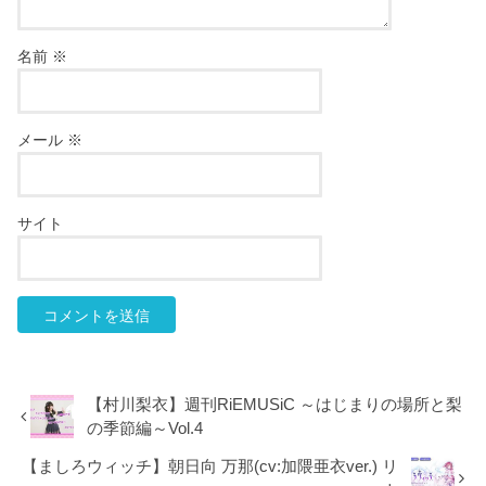
名前
※
メール
※
サイト
【村川梨衣】週刊RiEMUSiC ～はじまりの場所と梨
の季節編～Vol.4
【ましろウィッチ】朝日向 万那(cv:加隈亜衣ver.) リ