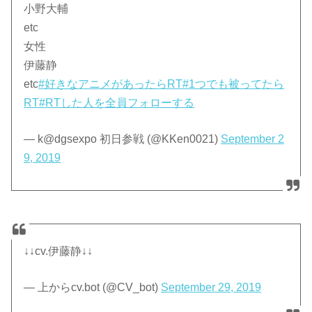
小野大輔
etc
女性
伊藤静
etc
#好きなアニメがあったらRT
#1つでも被ってたら
RT
#RTした人を全員フォローする
— k@dgsexpo 初日参戦 (@KKen0021)
September 2
9, 2019
↓↓cv.伊藤静↓↓
— 上からcv.bot (@CV_bot)
September 29, 2019