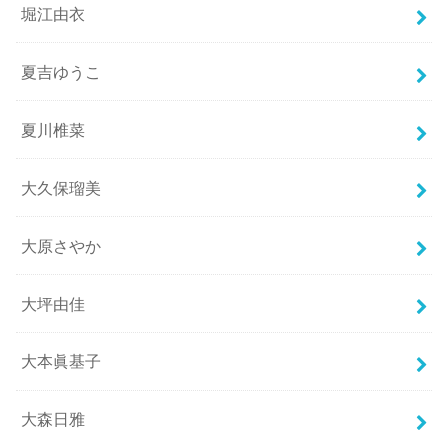
堀江由衣
夏吉ゆうこ
夏川椎菜
大久保瑠美
大原さやか
大坪由佳
大本眞基子
大森日雅