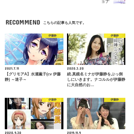
ョナ
RECOMMEND
こちらの記事も人気です。
伊藤静
伊藤静
2021.7.11
2020.3.20
【グリモアA】水瀬薫子(cv 伊藤
続.真鏡名ミナが伊藤静をぶっ倒
静) ～迷子～
しにいきます。ナコルルが伊藤静
に大自然のお…
伊藤静
伊藤静
2020.9.30
2019.11.9