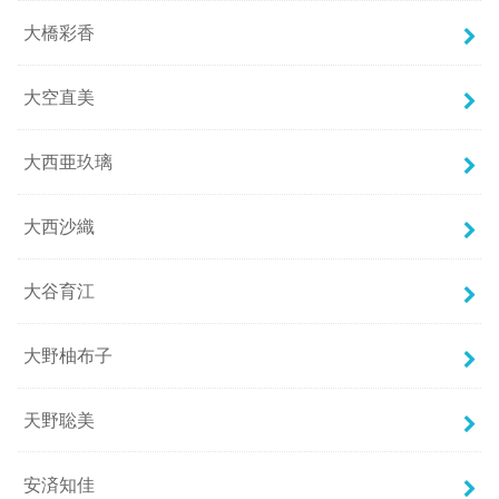
大橋彩香
大空直美
大西亜玖璃
大西沙織
大谷育江
大野柚布子
天野聡美
安済知佳