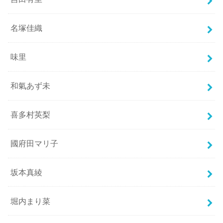
名塚佳織
味里
和氣あず未
喜多村英梨
國府田マリ子
坂本真綾
堀内まり菜