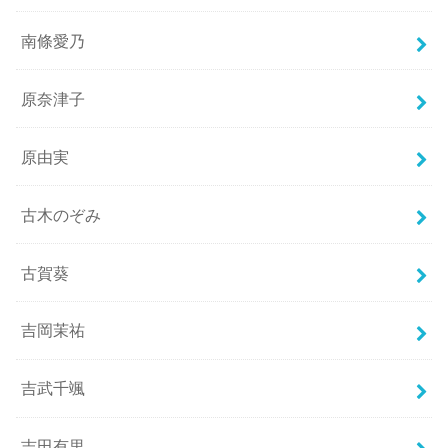
南條愛乃
原奈津子
原由実
古木のぞみ
古賀葵
吉岡茉祐
吉武千颯
吉田有里