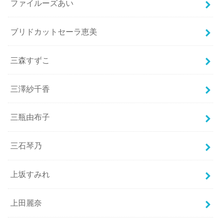
ファイルーズあい
ブリドカットセーラ恵美
三森すずこ
三澤紗千香
三瓶由布子
三石琴乃
上坂すみれ
上田麗奈