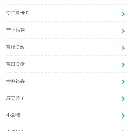
安野希世乃
宮本侑芽
富樫美鈴
富田美憂
寺崎裕香
寿美菜子
小倉唯