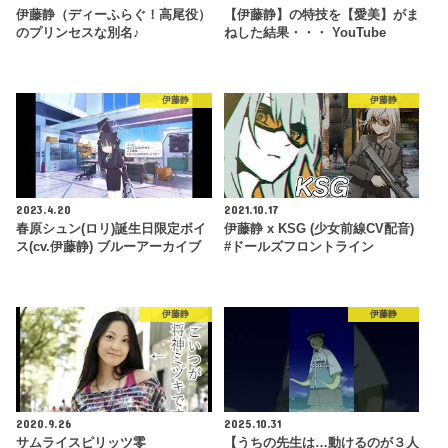
伊藤静（ディーふらぐ！高尾役）
【伊藤静】の特技を【愛美】がま
のプリンセスな別名♪
ねした結果・・・ YouTube
伊藤静
伊藤静
2023.4.20
2021.10.17
春原シュン(ロリ)誕生日限定ボイ
伊藤静 x KSG (少女前線CV配音)
ス(cv.伊藤静) ブルーアーカイブ
#ドールズフロントライン
伊藤静
伊藤静
2020.9.26
2025.10.31
サムライスピリッツ零
【うちの先生は…動けるのが３人