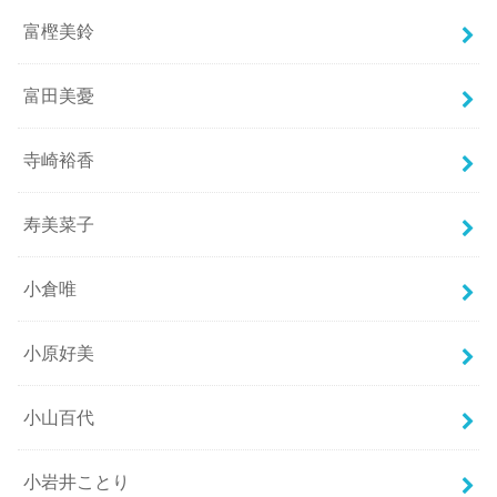
富樫美鈴
富田美憂
寺崎裕香
寿美菜子
小倉唯
小原好美
小山百代
小岩井ことり