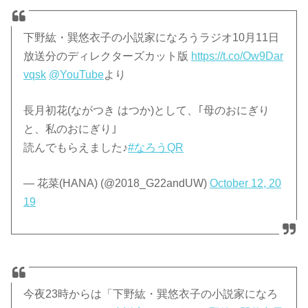
下野紘・巽悠衣子の小説家になろうラジオ10月11日
放送分のディレクターズカット版
https://t.co/Ow9Dar
vqsk
@YouTube
より
長月初花(ながつき はつか)として、｢母のおにぎり
と、私のおにぎり｣
読んでもらえました♪
#なろうQR
— 花菜(HANA) (@2018_G22andUW)
October 12, 20
19
今夜23時からは「下野紘・巽悠衣子の小説家になろ