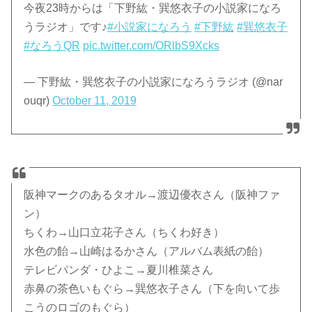
今夜23時からは「下野紘・巽悠衣子の小説家になろ
うラジオ」です♪
#小説家になろう
#下野紘
#巽悠衣子
#なろうQR
pic.twitter.com/ORlbS9Xcks
— 下野紘・巽悠衣子の小説家になろうラジオ (@nar
ouqr)
October 11, 2019
阪神マークのあるタオル→渡辺優衣さん（阪神ファ
ン）
ちくわ→山口立花子さん（ちくわ好き）
水色の飴→山崎はるかさん（アルバム表紙の飴）
テレビパンダ・ひよこ→夏川椎菜さん
赤鼻の茶色いもぐら→巽悠衣子さん（下を向いて歩
こうのロゴのもぐら）