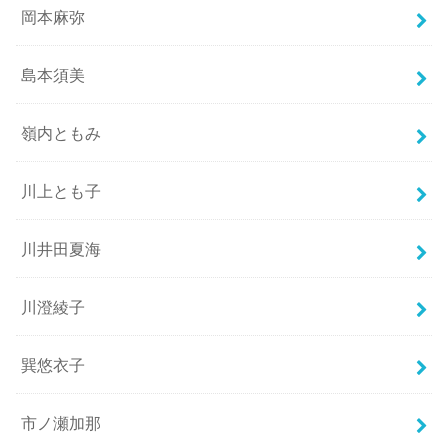
岡本麻弥
島本須美
嶺内ともみ
川上とも子
川井田夏海
川澄綾子
巽悠衣子
市ノ瀬加那