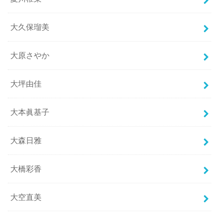
大久保瑠美
大原さやか
大坪由佳
大本眞基子
大森日雅
大橋彩香
大空直美