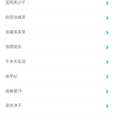
冨岡美沙子
前田佳織里
加藤英美里
加隈亜衣
千本木彩花
南早紀
南條愛乃
原奈津子