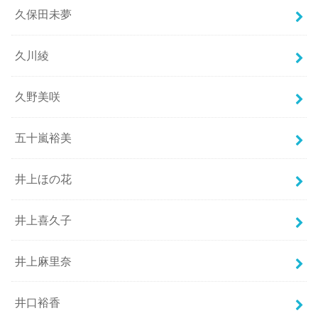
久保田未夢
久川綾
久野美咲
五十嵐裕美
井上ほの花
井上喜久子
井上麻里奈
井口裕香