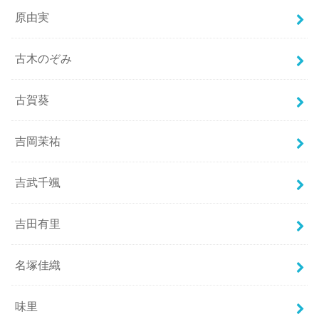
原由実
古木のぞみ
古賀葵
吉岡茉祐
吉武千颯
吉田有里
名塚佳織
味里