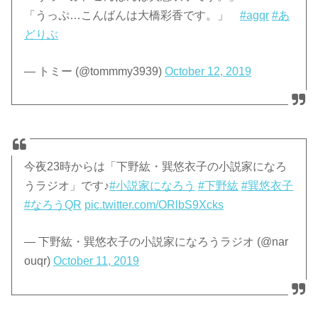
「うっぷ…こんばんは大橋彩香です。」
#agqr
#あ
どりぶ
— トミー (@tommmy3939)
October 12, 2019
今夜23時からは「下野紘・巽悠衣子の小説家になろ
うラジオ」です♪
#小説家になろう
#下野紘
#巽悠衣子
#なろうQR
pic.twitter.com/ORlbS9Xcks
— 下野紘・巽悠衣子の小説家になろうラジオ (@nar
ouqr)
October 11, 2019