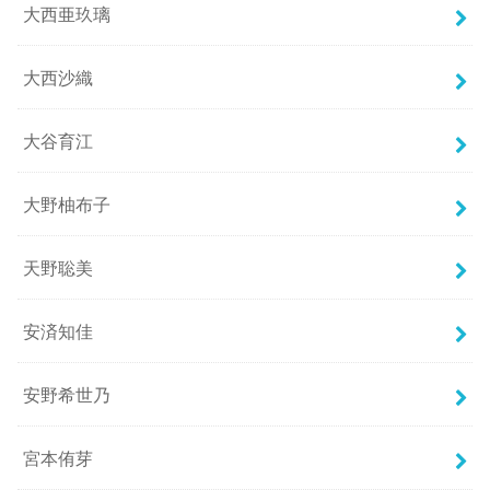
大西亜玖璃
大西沙織
大谷育江
大野柚布子
天野聡美
安済知佳
安野希世乃
宮本侑芽