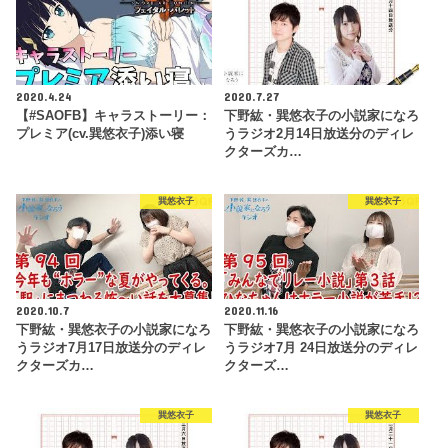
2020.4.24
2020.7.27
【#SAOFB】キャラストーリー：
下野紘・巽悠衣子の小説家になろ
プレミア(cv.巽悠衣子)添い寝
うラジオ2月14日放送分のディレ
クターズカ…
巽悠衣子
巽悠衣子
2020.10.7
2020.11.16
下野紘・巽悠衣子の小説家になろ
下野紘・巽悠衣子の小説家になろ
うラジオ7月17日放送分のディレ
うラジオ7月 24日放送分のディレ
クターズカ…
クターズ…
巽悠衣子
巽悠衣子