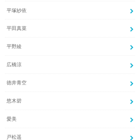
平塚紗依
平田真菜
平野綾
広橋涼
徳井青空
悠木碧
愛美
戸松遥