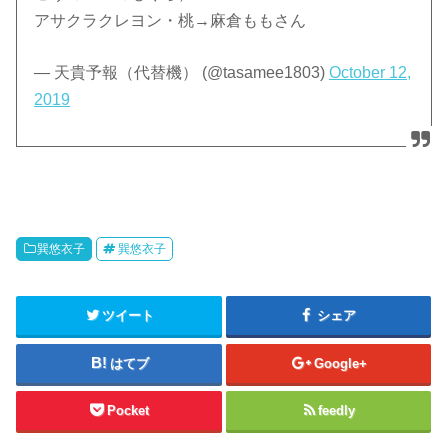
アサクラクレヨン・桃→麻倉ももさん
— 天貴予報（代替機） (@tasamee1803)
October 12,
2019
巽悠衣子
巽悠衣子
ツイート
シェア
はてブ
Google+
Pocket
feedly