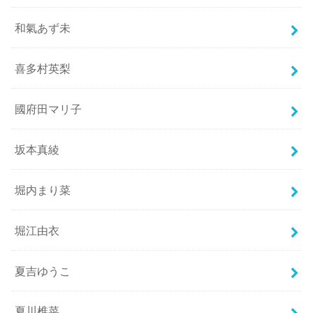
和氣あず未
喜多村英梨
國府田マリ子
坂本真綾
堀内まり菜
堀江由衣
夏吉ゆうこ
夏川椎菜