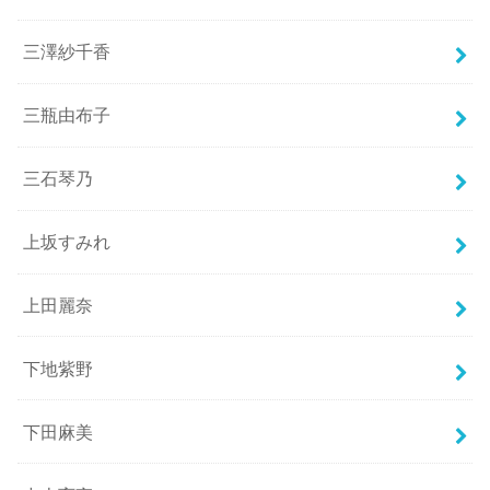
三澤紗千香
三瓶由布子
三石琴乃
上坂すみれ
上田麗奈
下地紫野
下田麻美