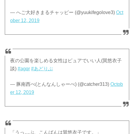
— へご大好きまるチャッピー (@yuukifegolove3)
Oct
ober 12, 2019
夜の公園を楽しめる女性はピュアでいい人(巽悠衣子
談)
#agqr
#あどりぶ
— 豚南西ぺ(とんなんしゃーぺ) (@catcher313)
Octob
er 12, 2019
「うっ…ぷ、こんばんは巽悠衣子です。」