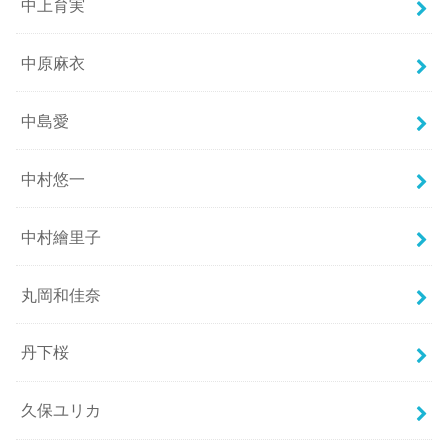
中上育実
中原麻衣
中島愛
中村悠一
中村繪里子
丸岡和佳奈
丹下桜
久保ユリカ