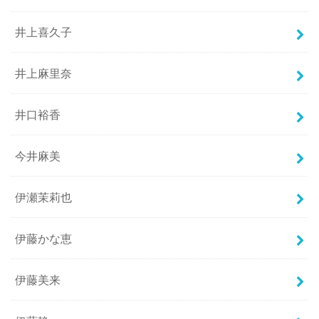
井上喜久子
井上麻里奈
井口裕香
今井麻美
伊瀬茉莉也
伊藤かな恵
伊藤美来