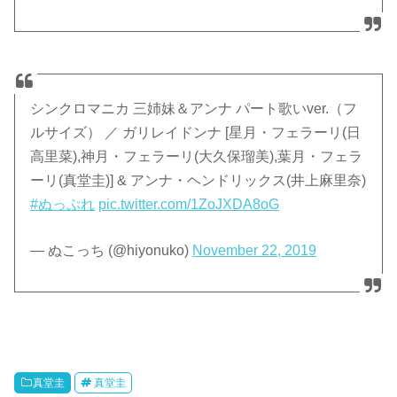
シンクロマニカ 三姉妹＆アンナ パート歌いver.（フ
ルサイズ） ／ ガリレイドンナ [星月・フェラーリ(日
高里菜),神月・フェラーリ(大久保瑠美),葉月・フェラ
ーリ(真堂圭)] & アンナ・ヘンドリックス(井上麻里奈)
#ぬっぷれ
pic.twitter.com/1ZoJXDA8oG
— ぬこっち (@hiyonuko)
November 22, 2019
真堂圭
真堂圭