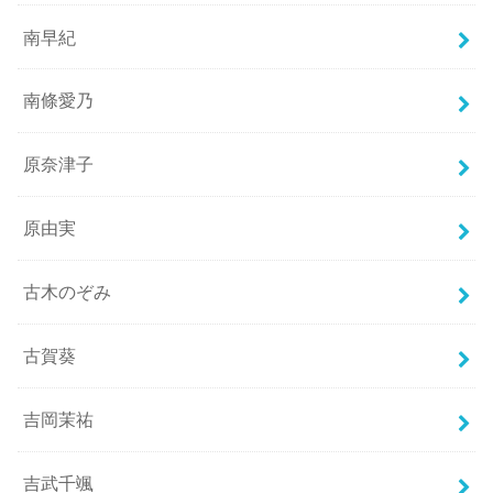
南早紀
南條愛乃
原奈津子
原由実
古木のぞみ
古賀葵
吉岡茉祐
吉武千颯