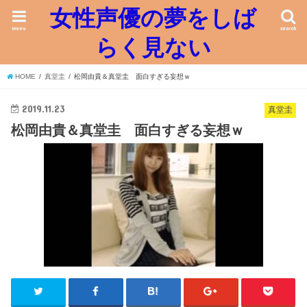
女性声優の夢をしば
menu
search
らく見ない
HOME
真堂圭
松岡由貴＆真堂圭 面白すぎる妄想ｗ
2019.11.23
真堂圭
松岡由貴＆真堂圭 面白すぎる妄想ｗ