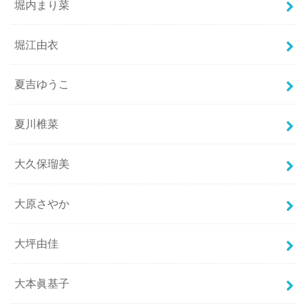
堀内まり菜
堀江由衣
夏吉ゆうこ
夏川椎菜
大久保瑠美
大原さやか
大坪由佳
大本眞基子