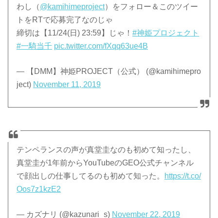
わし（
@kamihimeproject
）をフォロー＆このツイー
トをRTで応募完了なのじゃ
締切は【11/24(日) 23:59】じゃ！
#神姫プロジェクト
#一騎当千
pic.twitter.com/fXqq63ue4B
— 【DMM】神姫PROJECT（公式） (@kamihimepro
ject)
November 11, 2019
テンペランスの声が真堂圭なのも初めて知ったし、
真堂圭が1年前からYouTubeのGEO公式チャンネル
で顔出しの仕事してるのも初めて知った。
https://t.co/
Oos7z1kzE2
— カズナリ (@kazunari_s)
November 22, 2019