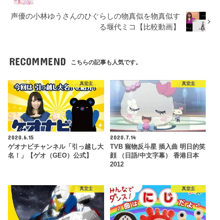
声優の小林ゆうさんのひぐらしの物真似を物真似す
る堰代ミコ【比較動画】
RECOMMEND
こちらの記事も人気です。
真堂圭
真堂圭
2020.6.15
2020.7.14
ゲオナビチャンネル「引っ越し大
TVB 寵物反斗星 插入曲 明日的笑
名！」【ゲオ（GEO）公式】
顔 （日語/中文字幕） 香港日本
2012
真堂圭
真堂圭