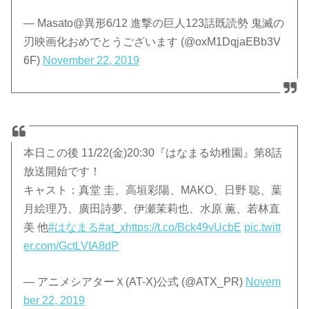
— Masato@異形6/12 進撃の巨人123話既読勢 鬼滅の
刃映画化おめでとうございます (@oxM1DqjaEBb3V
6F)
November 22, 2019
本日この後 11/22(金)20:30『はなまる幼稚園』第8話
放送開始です！
キャスト：真堂 圭、高垣彩陽、MAKO、日野 聡、葉
月絵理乃、廣田詩夢、伊瀬茉莉也、水原 薫、若林直
美 他
#はなまる
#at_x
https://t.co/Bck49vUcbE
pic.twitt
er.com/GctLVIA8dP
— アニメシアターＸ(AT-X)公式 (@ATX_PR)
Novem
ber 22, 2019