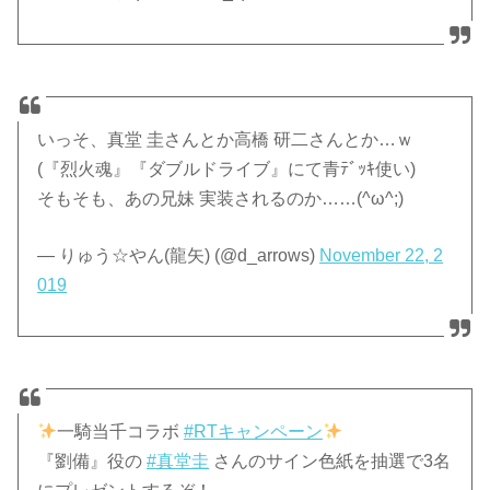
いっそ、真堂 圭さんとか高橋 研二さんとか…ｗ
(『烈火魂』『ダブルドライブ』にて青ﾃﾞｯｷ使い)
そもそも、あの兄妹 実装されるのか……(^ω^;)
— りゅう☆やん(龍矢) (@d_arrows)
November 22, 2
019
一騎当千コラボ
#RTキャンペーン
『劉備』役の
#真堂圭
さんのサイン色紙を抽選で3名