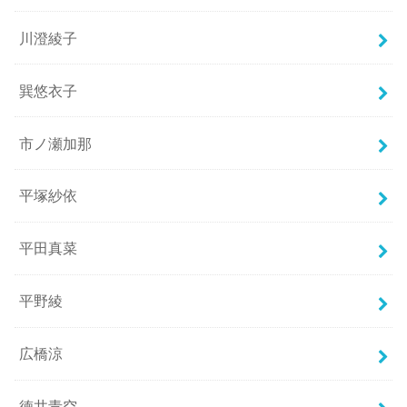
川澄綾子
巽悠衣子
市ノ瀬加那
平塚紗依
平田真菜
平野綾
広橋涼
徳井青空