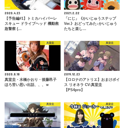
2020.4.23
2021.2.22
【予告編#1】トミカハイパーレ
「にじ」《かいじゅうステップ
スキュー ドライブヘッド 機動救
Ver.》おどってみた♪かいじゅう
急警察 (…
たちと楽し…
真堂圭
真堂圭
2020.8.18
2019.12.23
真堂圭・水橋かおり・後藤邑子
【ロロナのアトリエ】おまけボイ
ほろ苦い思い出話、、、ｗ
ス リオネラ CV:真堂圭
【PS4pro】
真堂圭
真堂圭