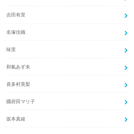
吉田有里
名塚佳織
味里
和氣あず未
喜多村英梨
國府田マリ子
坂本真綾