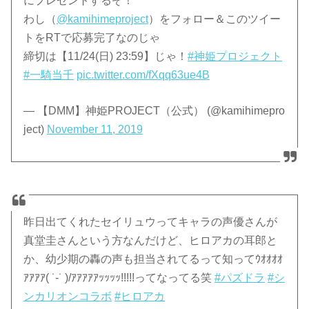
にプレゼントするぞ！
わし（
@kamihimeproject
）をフォロー＆このツイー
トをRTで応募完了なのじゃ
締切は【11/24(日) 23:59】じゃ！
#神姫プロジェクト
#一騎当千
pic.twitter.com/fXqq63ue4B
— 【DMM】神姫PROJECT（公式） (@kamihimepro
ject)
November 11, 2019
昨日出てくれたセイリュウってキャラの声優さんが
真堂圭さんという方なんだけど、ヒロアカの耳郎と
か、幼少期の轟の声も担当されてるって知ってｳｵｵｵｵ
ｱｱｱｱ( ˙-˙ )/ｱｱｱｱｱｯｯｯｯ!!!!!ってなってる笑
#パズドラ
#シ
ンカリオンコラボ
#ヒロアカ