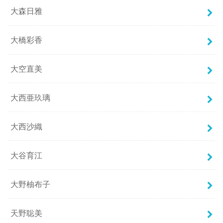
大森日雅
大橋彩香
大空直美
大西亜玖璃
大西沙織
大谷育江
大野柚布子
天野聡美