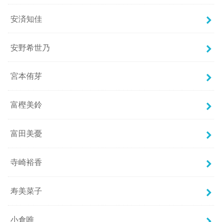
安済知佳
安野希世乃
宮本侑芽
富樫美鈴
富田美憂
寺崎裕香
寿美菜子
小倉唯