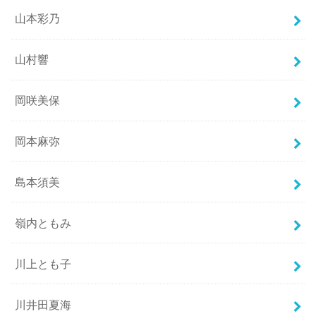
山本彩乃
山村響
岡咲美保
岡本麻弥
島本須美
嶺内ともみ
川上とも子
川井田夏海