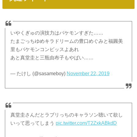
いやくぎゅの演技力はバケモンすぎた……
たまごっちゆめキラドリームの豊口めぐみと福圓美
里もバケモンコンビッスよあれ
あと真堂圭と三瓶由布子もやばい……
— たけし (@sasameboy)
November 22, 2019
真堂圭さんだとラブリっちのキャラソン聴いて欲し
いって思ってしまう
pic.twitter.com/T2ZxkABkdD