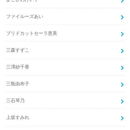
ファイルーズあい
ブリドカットセーラ恵美
三森すずこ
三澤紗千香
三瓶由布子
三石琴乃
上坂すみれ