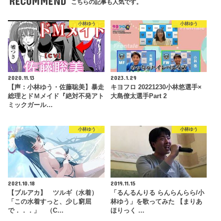
RECOMMEND
こちらの記事も人気です。
小林ゆう
小林ゆう
2020.11.13
2023.1.29
【声：小林ゆう・佐藤聡美】暴走
キヨフロ 20221230小林悠選手×
総理とドＭメイド『絶対不発アト
大島僚太選手Part 2
ミックガール…
小林ゆう
小林ゆう
2021.10.18
2019.11.15
【ブルアカ】 ツルギ（水着）
「るんるんりる らんらんらら/小
「この水着すっと、少し窮屈
林ゆう」を歌ってみた 【まりあ
で．．．」 （C…
ほりっく …