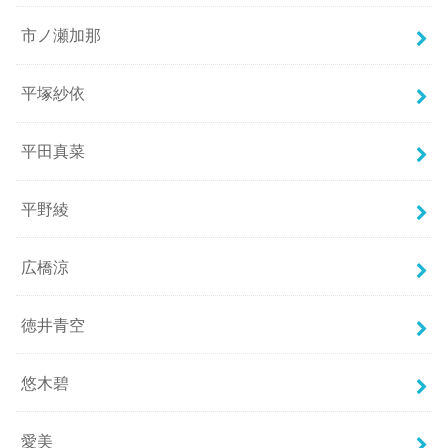
市ノ瀬加那
平塚紗依
平田真菜
平野綾
広橋涼
徳井青空
悠木碧
愛美