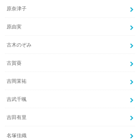
原奈津子
原由実
古木のぞみ
古賀葵
吉岡茉祐
吉武千颯
吉田有里
名塚佳織