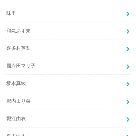
味里
和氣あず未
喜多村英梨
國府田マリ子
坂本真綾
堀内まり菜
堀江由衣