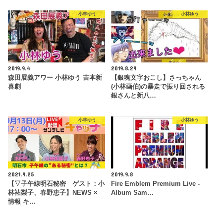
小林ゆう
小林ゆう
2019.9.4
2019.8.29
森田展義アワー 小林ゆう 吉本新
【銀魂文字おこし】さっちゃん
喜劇
(小林画伯)の暴走で振り回される
銀さんと新八…
小林ゆう
小林ゆう
2021.9.25
2019.9.8
【▽子午線明石秘密 ゲスト：小
Fire Emblem Premium Live -
林祐梨子、春野恵子】NEWS ×
Album Sam…
情報 キ…