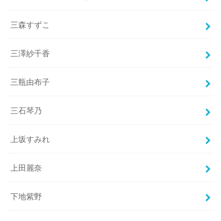
三森すずこ
三澤紗千香
三瓶由布子
三石琴乃
上坂すみれ
上田麗奈
下地紫野