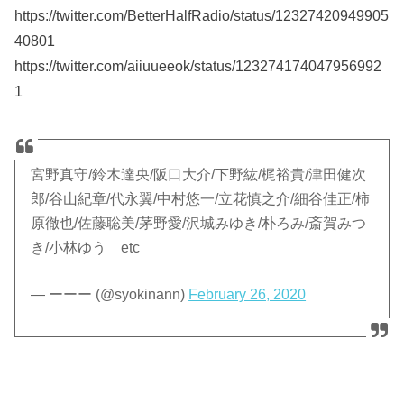
https://twitter.com/BetterHalfRadio/status/12327420949905
40801
https://twitter.com/aiiuueeok/status/123274174047956992
1
宮野真守/鈴木達央/阪口大介/下野紘/梶裕貴/津田健次
郎/谷山紀章/代永翼/中村悠一/立花慎之介/細谷佳正/柿
原徹也/佐藤聡美/茅野愛/沢城みゆき/朴ろみ/斎賀みつ
き/小林ゆう etc
— ーーー (@syokinann)
February 26, 2020