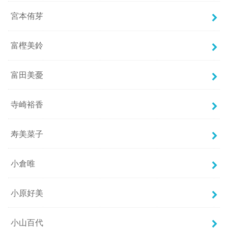
宮本侑芽
富樫美鈴
富田美憂
寺崎裕香
寿美菜子
小倉唯
小原好美
小山百代