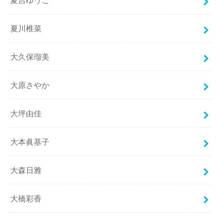
夏吉ゆうこ
夏川椎菜
大久保瑠美
大原さやか
大坪由佳
大本眞基子
大森日雅
大橋彩香