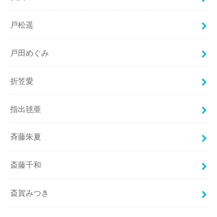
戸松遥
戸田めぐみ
折笠愛
指出毬亜
斉藤朱夏
斎藤千和
斎賀みつき