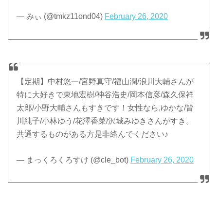
— みぃ (@tmkz11ond04)
February 26, 2020
【定期】中村悠一/宮野真守/福山潤/浪川大輔さんが
特に大好きで東地宏樹/神谷浩史/岡本信彦/森久保祥
太郎/小野大輔さんもすきです！女性なら,ゆかな/皆
川純子/小林ゆう/花澤香菜/沢城みゆきさんがすき。
共通するものがある方是非絡んでください♪
— まっくろくろすけ (@cle_bot)
February 26, 2020