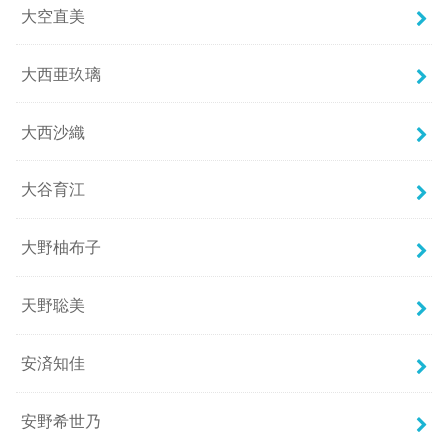
大空直美
大西亜玖璃
大西沙織
大谷育江
大野柚布子
天野聡美
安済知佳
安野希世乃