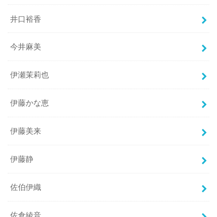
井口裕香
今井麻美
伊瀬茉莉也
伊藤かな恵
伊藤美来
伊藤静
佐伯伊織
佐倉綾音