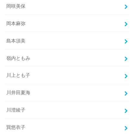
岡咲美保
岡本麻弥
島本須美
嶺内ともみ
川上とも子
川井田夏海
川澄綾子
巽悠衣子