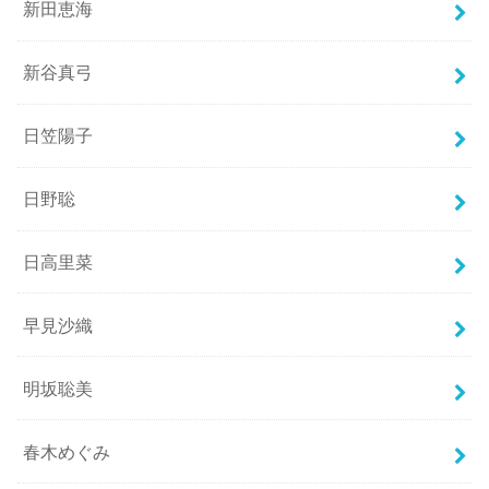
新田恵海
新谷真弓
日笠陽子
日野聡
日高里菜
早見沙織
明坂聡美
春木めぐみ