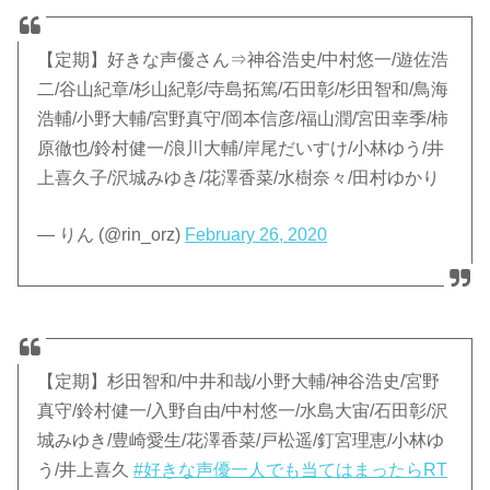
【定期】好きな声優さん⇒神谷浩史/中村悠一/遊佐浩
二/谷山紀章/杉山紀彰/寺島拓篤/石田彰/杉田智和/鳥海
浩輔/小野大輔/宮野真守/岡本信彦/福山潤/宮田幸季/柿
原徹也/鈴村健一/浪川大輔/岸尾だいすけ/小林ゆう/井
上喜久子/沢城みゆき/花澤香菜/水樹奈々/田村ゆかり
— りん (@rin_orz)
February 26, 2020
【定期】杉田智和/中井和哉/小野大輔/神谷浩史/宮野
真守/鈴村健一/入野自由/中村悠一/水島大宙/石田彰/沢
城みゆき/豊崎愛生/花澤香菜/戸松遥/釘宮理恵/小林ゆ
う/井上喜久
#好きな声優一人でも当てはまったらRT