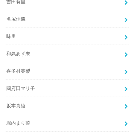
吉田有里
名塚佳織
味里
和氣あず未
喜多村英梨
國府田マリ子
坂本真綾
堀内まり菜