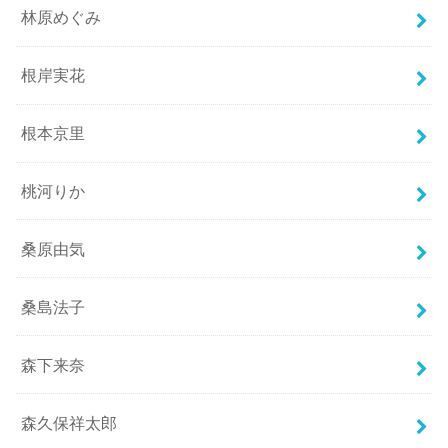
林原めぐみ
根岸実花
根本京里
桃河りか
桑原由気
桑島法子
森下来奈
森久保祥太郎