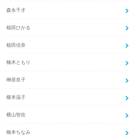
森永千才
植田ひかる
植田佳奈
楠木ともり
榊原良子
榎本温子
横山智佐
橋本ちなみ