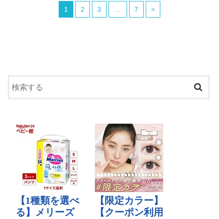
1
2
3
…
7
>