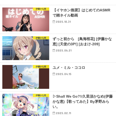
伊藤かな恵
【イヤホン推奨】はじめてのASMR
で雑ネイル動画
2025.10.31
伊藤かな恵
ずっと前から [鳥海桜花] [伊藤かな
恵] [天使の3P!] [おまけ-209]
2025.06.21
伊藤かな恵
ユメ・ミル・ココロ
2025.04.15
伊藤かな恵
▷Shall We Go?!/久里須かなめ(伊藤
かな恵)【歌ってみた】By茅野みら
い。
2025.02.11