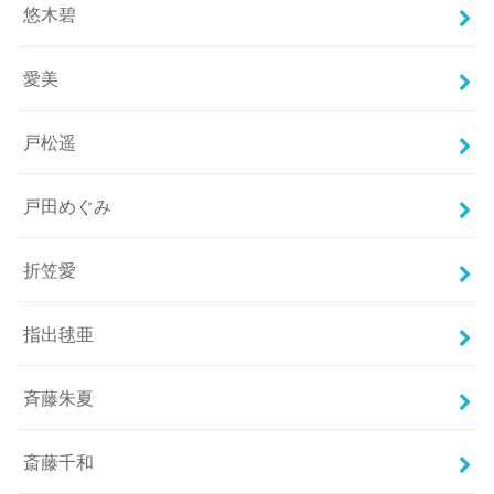
悠木碧
愛美
戸松遥
戸田めぐみ
折笠愛
指出毬亜
斉藤朱夏
斎藤千和