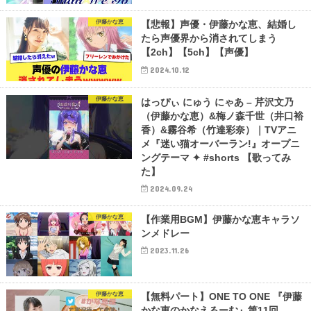
伊藤かな恵
【悲報】声優・伊藤かな恵、結婚し
たら声優界から消されてしまう
【2ch】【5ch】【声優】
2024.10.12
伊藤かな恵
はっぴぃ にゅう にゃあ – 芹沢文乃
（伊藤かな恵）&梅ノ森千世（井口裕
香）&霧谷希（竹達彩奈）｜TVアニ
メ『迷い猫オーバーラン!』オープニ
ングテーマ ✦ #shorts 【歌ってみ
た】
2024.09.24
伊藤かな恵
【作業用BGM】伊藤かな恵キャラソ
ンメドレー
2023.11.26
伊藤かな恵
【無料パート】ONE TO ONE 『伊藤
かな恵のかなえるーむ』第11回