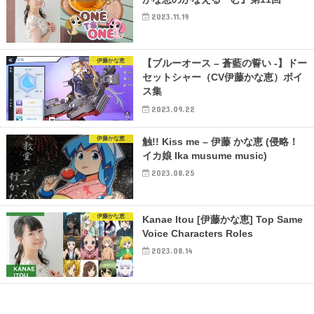
2023.11.19
伊藤かな恵
【ブルーオース – 蒼藍の誓い -】ドー
セットシャー（CV伊藤かな恵）ボイ
ス集
2023.09.22
伊藤かな恵
触!! Kiss me – 伊藤 かな恵 (侵略！
イカ娘 Ika musume music)
2023.08.25
伊藤かな恵
Kanae Itou [伊藤かな恵] Top Same
Voice Characters Roles
2023.08.14