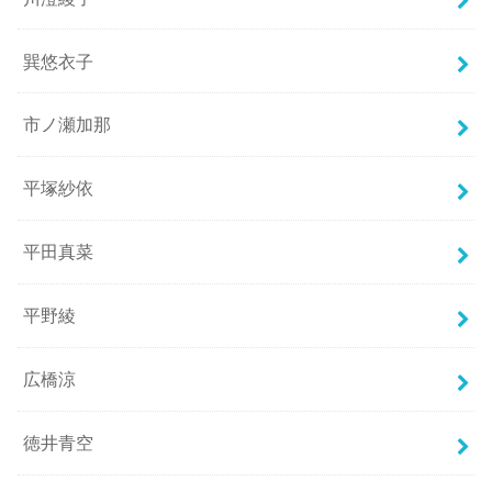
巽悠衣子
市ノ瀬加那
平塚紗依
平田真菜
平野綾
広橋涼
徳井青空