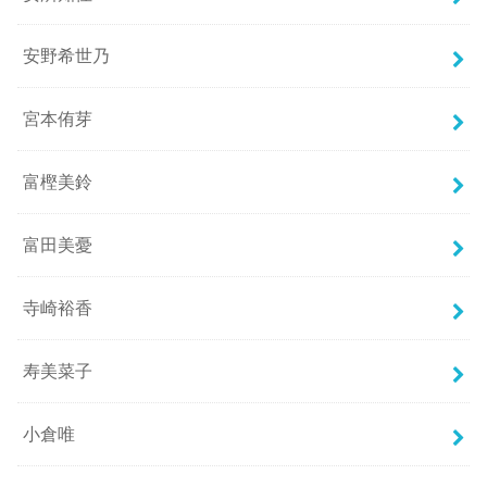
安野希世乃
宮本侑芽
富樫美鈴
富田美憂
寺崎裕香
寿美菜子
小倉唯