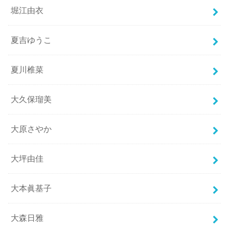
堀江由衣
夏吉ゆうこ
夏川椎菜
大久保瑠美
大原さやか
大坪由佳
大本眞基子
大森日雅