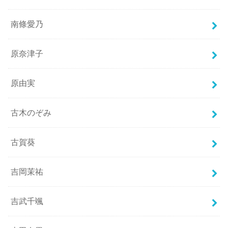
南條愛乃
原奈津子
原由実
古木のぞみ
古賀葵
吉岡茉祐
吉武千颯