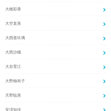
大橋彩香
大空直美
大西亜玖璃
大西沙織
大谷育江
大野柚布子
天野聡美
安済知佳