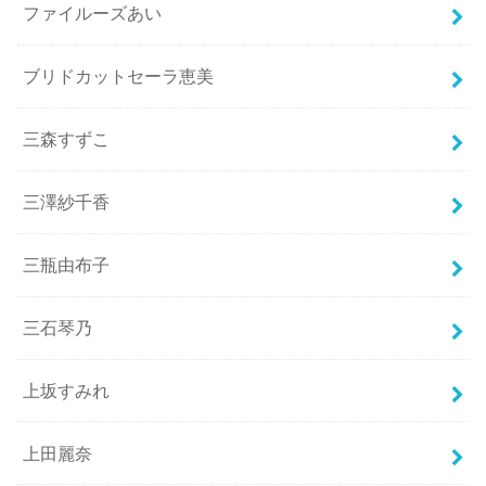
ファイルーズあい
ブリドカットセーラ恵美
三森すずこ
三澤紗千香
三瓶由布子
三石琴乃
上坂すみれ
上田麗奈