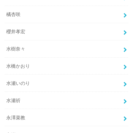
橘杏咲
櫻井孝宏
水樹奈々
水橋かおり
水瀬いのり
水瀬祈
永澤菜教