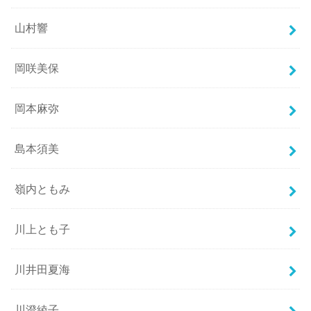
山村響
岡咲美保
岡本麻弥
島本須美
嶺内ともみ
川上とも子
川井田夏海
川澄綾子