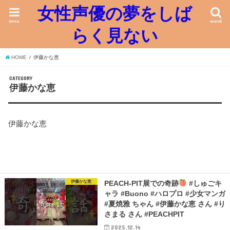
女性声優の夢をしば
menu
search
らく見ない
HOME
伊藤かな恵
CATEGORY
伊藤かな恵
伊藤かな恵
伊藤かな恵
PEACH-PIT展での奇跡
#しゅごキ
ャラ #Buono #ハロプロ #少女マンガ
#夏焼雅 ちゃん #伊藤かな恵 さん #り
さまる さん #PEACHPIT
2025.12.14