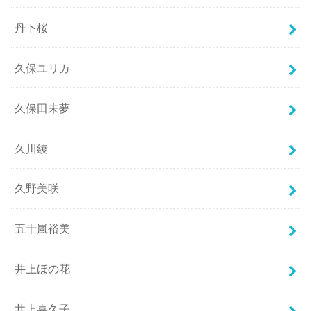
丹下桜
久保ユリカ
久保田未夢
久川綾
久野美咲
五十嵐裕美
井上ほの花
井上喜久子