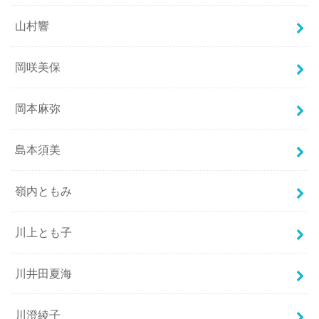
山村響
岡咲美保
岡本麻弥
島本須美
嶺内ともみ
川上とも子
川井田夏海
川澄綾子