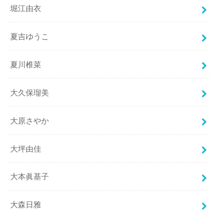
堀江由衣
夏吉ゆうこ
夏川椎菜
大久保瑠美
大原さやか
大坪由佳
大本眞基子
大森日雅