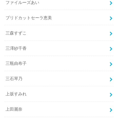
ファイルーズあい
ブリドカットセーラ恵美
三森すずこ
三澤紗千香
三瓶由布子
三石琴乃
上坂すみれ
上田麗奈