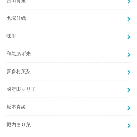
吉田有里
名塚佳織
味里
和氣あず未
喜多村英梨
國府田マリ子
坂本真綾
堀内まり菜