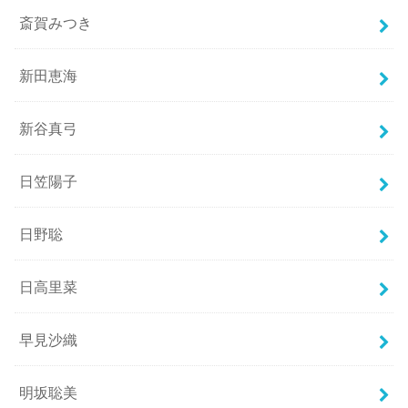
斎賀みつき
新田恵海
新谷真弓
日笠陽子
日野聡
日高里菜
早見沙織
明坂聡美