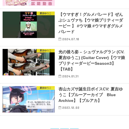
夏吉ゆうこ
【ウマすぎ！グルメパレード】ぜん
ぶシュヴァち【ウマ娘プリティーダ
ービー 】 #ウマ娘 #ウマすぎグルメ
パレード
2024.07.18
夏吉ゆうこ
光の後ろ姿 – シュヴァルグラン (CV.
夏吉ゆうこ) (Guitar Cover)【ウマ娘
プリティーダービーSeason3】
【TAB】
2024.01.31
夏吉ゆうこ
杏山カズサ誕生日ボイスCV: 夏吉ゆ
うこ【ブルーアーカイブ Blue
Archive】【ブルアカ】
2023.12.02