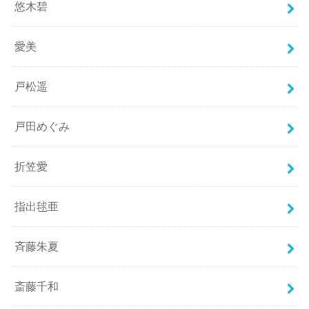
悠木碧
愛美
戸松遥
戸田めぐみ
折笠愛
指出毬亜
斉藤朱夏
斎藤千和