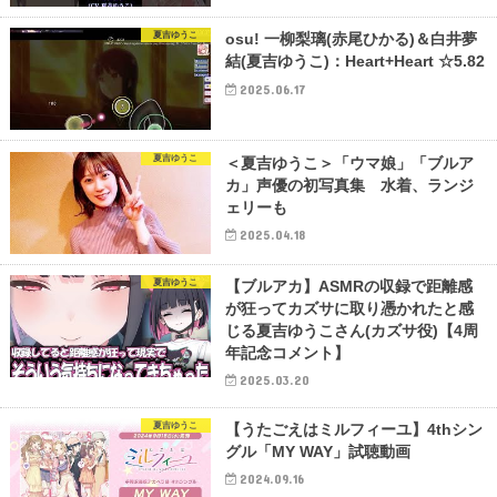
夏吉ゆうこ
osu! 一柳梨璃(赤尾ひかる)＆白井夢
結(夏吉ゆうこ)：Heart+Heart ☆5.82
2025.06.17
夏吉ゆうこ
＜夏吉ゆうこ＞「ウマ娘」「ブルア
カ」声優の初写真集 水着、ランジ
ェリーも
2025.04.18
夏吉ゆうこ
【ブルアカ】ASMRの収録で距離感
が狂ってカズサに取り憑かれたと感
じる夏吉ゆうこさん(カズサ役)【4周
年記念コメント】
2025.03.20
夏吉ゆうこ
【うたごえはミルフィーユ】4thシン
グル「MY WAY」試聴動画
2024.09.16