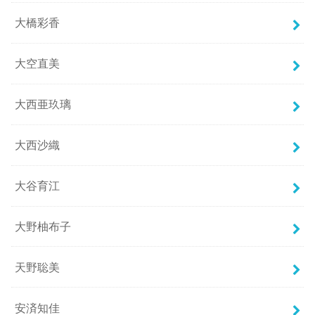
大橋彩香
大空直美
大西亜玖璃
大西沙織
大谷育江
大野柚布子
天野聡美
安済知佳