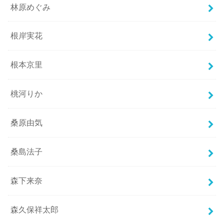
林原めぐみ
根岸実花
根本京里
桃河りか
桑原由気
桑島法子
森下来奈
森久保祥太郎