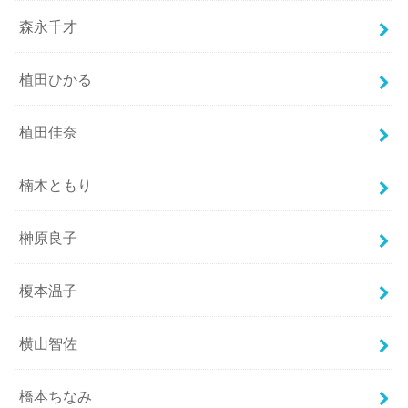
森永千才
植田ひかる
植田佳奈
楠木ともり
榊原良子
榎本温子
横山智佐
橋本ちなみ