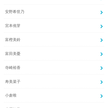
安野希世乃
宮本侑芽
富樫美鈴
富田美憂
寺崎裕香
寿美菜子
小倉唯