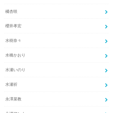
橘杏咲
櫻井孝宏
水樹奈々
水橋かおり
水瀬いのり
水瀬祈
永澤菜教