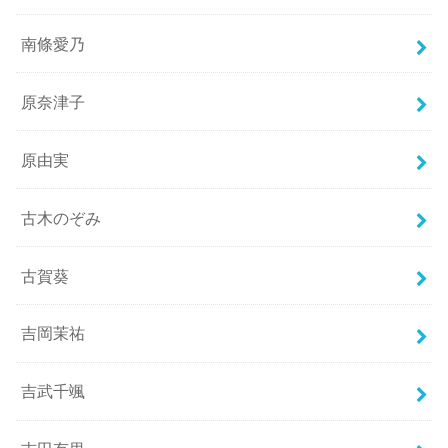
南條愛乃
原奈津子
原由実
古木のぞみ
古賀葵
吉岡茉祐
吉武千颯