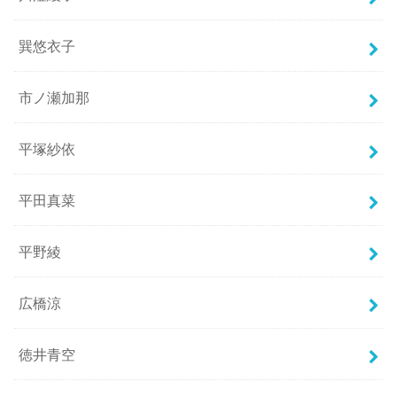
巽悠衣子
市ノ瀬加那
平塚紗依
平田真菜
平野綾
広橋涼
徳井青空