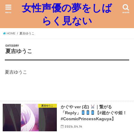
女性声優の夢をしば
menu
search
らく見ない
HOME
夏吉ゆうこ
CATEGORY
夏吉ゆうこ
夏吉ゆうこ
夏吉ゆうこ
かぐや ver (右)
｜繋がる
「Reply」
【#超かぐや姫！
#CosmicPrincessKaguya】
2026.04.14