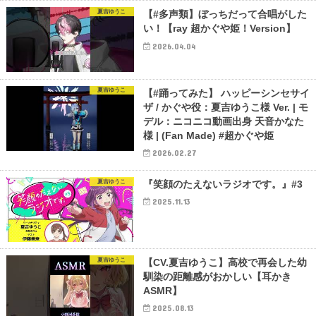
夏吉ゆうこ
【#多声類】ぼっちだって合唱がした
い！【ray 超かぐや姫！Version】
2026.04.04
夏吉ゆうこ
【#踊ってみた】 ハッピーシンセサイ
ザ / かぐや役：夏吉ゆうこ様 Ver. | モ
デル：ニコニコ動画出身 天音かなた
様 | (Fan Made) #超かぐや姫
2026.02.27
夏吉ゆうこ
『笑顔のたえないラジオです。』#3
2025.11.13
夏吉ゆうこ
【CV.夏吉ゆうこ】高校で再会した幼
馴染の距離感がおかしい【耳かき
ASMR】
2025.08.13