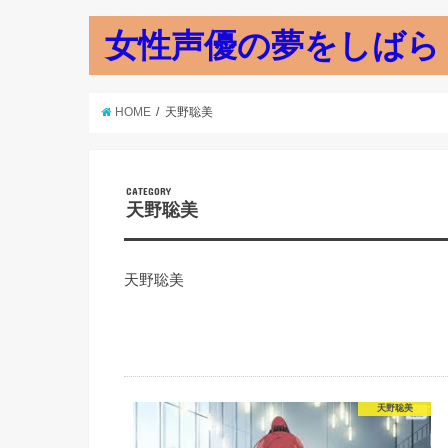
女性声優の夢をしばら
HOME
天野聡美
CATEGORY
天野聡美
天野聡美
天野聡美