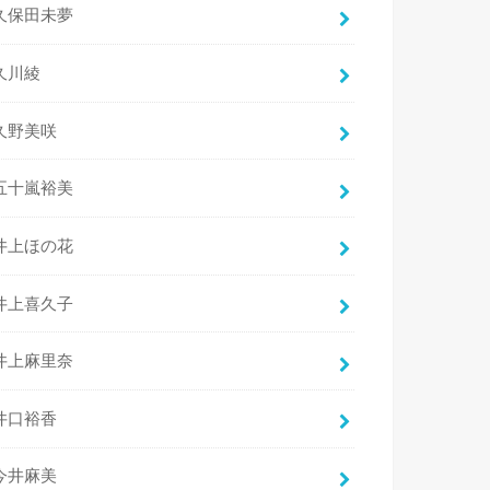
久保田未夢
久川綾
久野美咲
五十嵐裕美
井上ほの花
井上喜久子
井上麻里奈
井口裕香
今井麻美