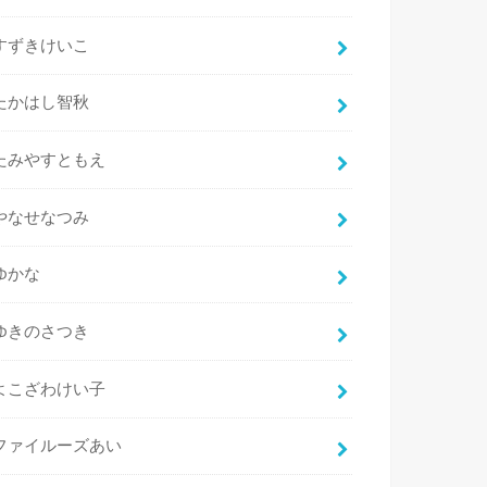
すずきけいこ
たかはし智秋
たみやすともえ
やなせなつみ
ゆかな
ゆきのさつき
よこざわけい子
ファイルーズあい