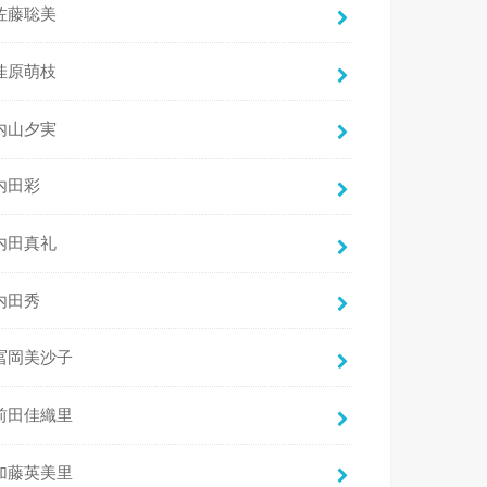
佐藤聡美
佳原萌枝
内山夕実
内田彩
内田真礼
内田秀
冨岡美沙子
前田佳織里
加藤英美里