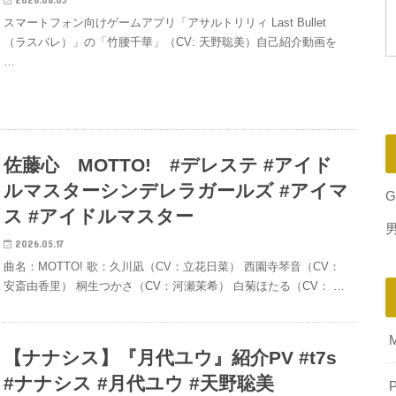
スマートフォン向けゲームアプリ「アサルトリリィ Last Bullet
（ラスバレ）」の「竹腰千華」（CV: 天野聡美）自己紹介動画を
…
佐藤心 MOTTO! #デレステ #アイド
ルマスターシンデレラガールズ #アイマ
G
ス #アイドルマスター
2026.05.17
曲名：MOTTO! 歌：久川凪（CV：立花日菜） 西園寺琴音（CV：
安斎由香里） 桐生つかさ（CV：河瀬茉希） 白菊ほたる（CV： …
【ナナシス】『月代ユウ』紹介PV #t7s
#ナナシス #月代ユウ #天野聡美
P