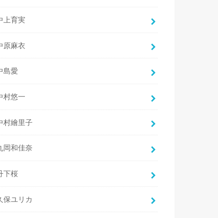
中上育実
中原麻衣
中島愛
中村悠一
中村繪里子
丸岡和佳奈
丹下桜
久保ユリカ