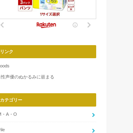
リンク
oods
男性声優のぬかるみに嵌まる
カテゴリー
M・A・O
ile