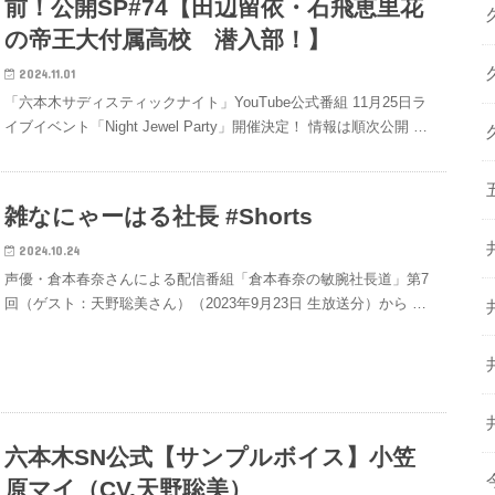
前！公開SP#74【田辺留依・石飛恵里花
の帝王大付属高校 潜入部！】
2024.11.01
「六本木サディスティックナイト」YouTube公式番組 11月25日ラ
イブイベント「Night Jewel Party」開催決定！ 情報は順次公開 …
雑なにゃーはる社長 #Shorts
2024.10.24
声優・倉本春奈さんによる配信番組「倉本春奈の敏腕社長道」第7
回（ゲスト：天野聡美さん）（2023年9月23日 生放送分）から …
六本木SN公式【サンプルボイス】小笠
原マイ（CV.天野聡美）