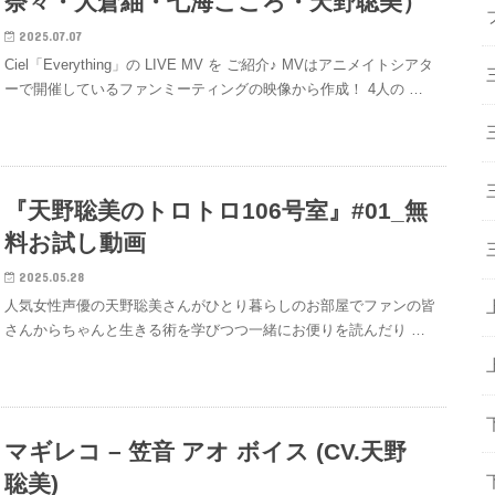
奈々・大倉紬・七海こころ・天野聡美）
2025.07.07
Ciel「Everything」の LIVE MV を ご紹介♪ MVはアニメイトシアタ
ーで開催しているファンミーティングの映像から作成！ 4人の …
『天野聡美のトロトロ106号室』#01_無
料お試し動画
2025.05.28
人気女性声優の天野聡美さんがひとり暮らしのお部屋でファンの皆
さんからちゃんと生きる術を学びつつ一緒にお便りを読んだり …
マギレコ – 笠音 アオ ボイス (CV.天野
聡美)