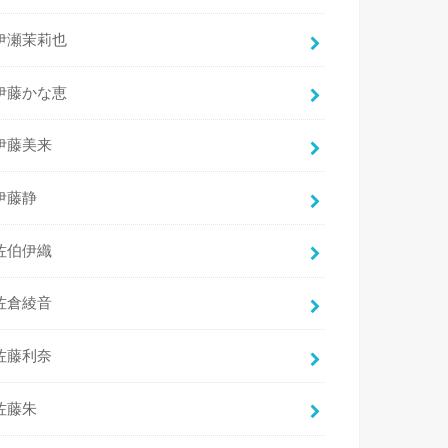
伊瀬茉莉也
伊藤かな恵
伊藤美来
伊藤静
佐伯伊織
佐倉綾音
佐藤利奈
佐藤朱