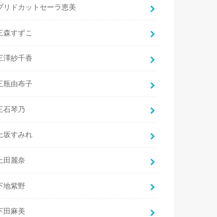
ブリドカットセーラ恵美
三森すずこ
三澤紗千香
三瓶由布子
三石琴乃
上坂すみれ
上田麗奈
下地紫野
下田麻美