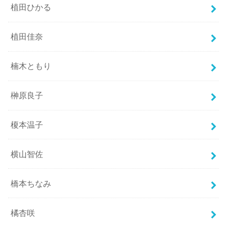
植田ひかる
植田佳奈
楠木ともり
榊原良子
榎本温子
横山智佐
橋本ちなみ
橘杏咲