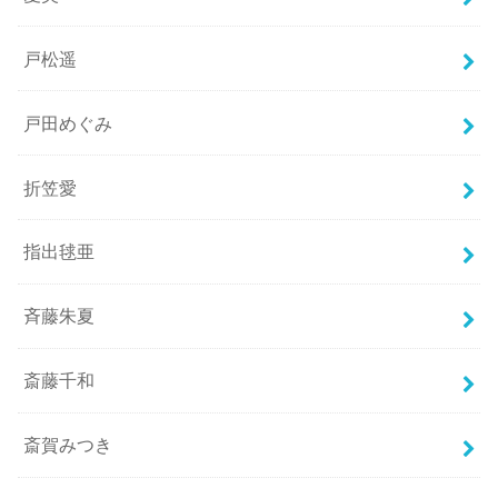
戸松遥
戸田めぐみ
折笠愛
指出毬亜
斉藤朱夏
斎藤千和
斎賀みつき