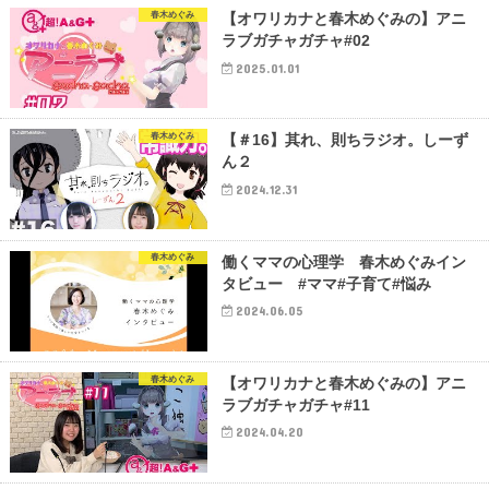
春木めぐみ
【オワリカナと春木めぐみの】アニ
ラブガチャガチャ#02
2025.01.01
春木めぐみ
【＃16】其れ、則ちラジオ。しーず
ん２
2024.12.31
春木めぐみ
働くママの心理学 春木めぐみイン
タビュー #ママ#子育て#悩み
2024.06.05
春木めぐみ
【オワリカナと春木めぐみの】アニ
ラブガチャガチャ#11
2024.04.20