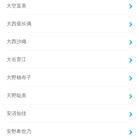
大空直美
大西亜玖璃
大西沙織
大谷育江
大野柚布子
天野聡美
安済知佳
安野希世乃