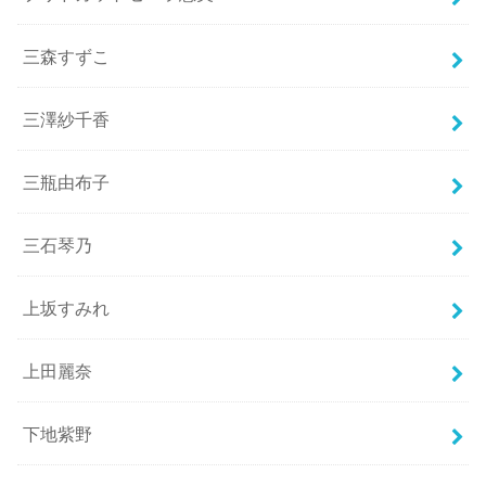
三森すずこ
三澤紗千香
三瓶由布子
三石琴乃
上坂すみれ
上田麗奈
下地紫野