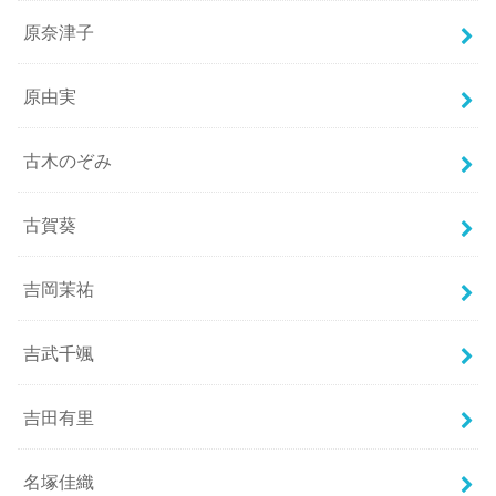
原奈津子
原由実
古木のぞみ
古賀葵
吉岡茉祐
吉武千颯
吉田有里
名塚佳織