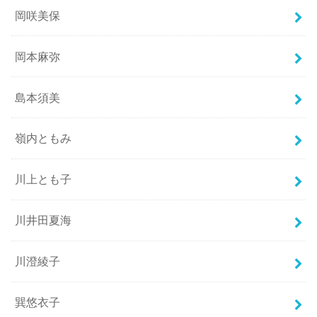
岡咲美保
岡本麻弥
島本須美
嶺内ともみ
川上とも子
川井田夏海
川澄綾子
巽悠衣子