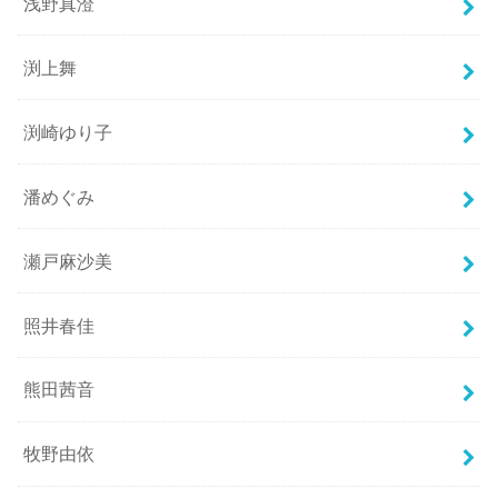
浅野真澄
渕上舞
渕崎ゆり子
潘めぐみ
瀬戸麻沙美
照井春佳
熊田茜音
牧野由依