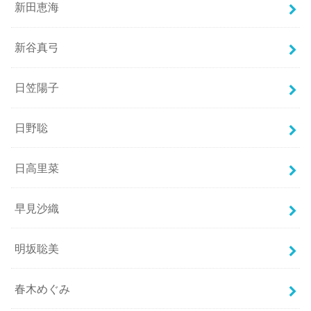
新田恵海
新谷真弓
日笠陽子
日野聡
日高里菜
早見沙織
明坂聡美
春木めぐみ