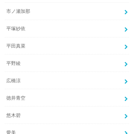
市ノ瀬加那
平塚紗依
平田真菜
平野綾
広橋涼
徳井青空
悠木碧
愛美