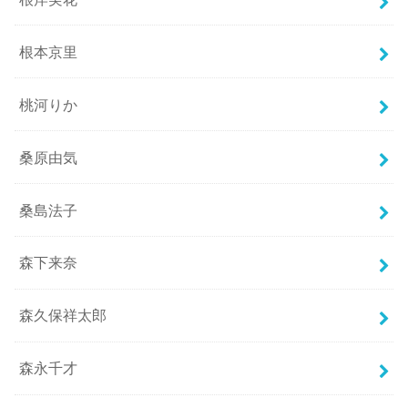
根本京里
桃河りか
桑原由気
桑島法子
森下来奈
森久保祥太郎
森永千才