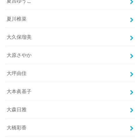
夏吉ゆうこ
夏川椎菜
大久保瑠美
大原さやか
大坪由佳
大本眞基子
大森日雅
大橋彩香