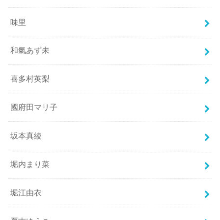
味里
和氣あず未
喜多村英梨
國府田マリ子
坂本真綾
堀内まり菜
堀江由衣