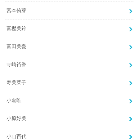
宮本侑芽
富樫美鈴
富田美憂
寺崎裕香
寿美菜子
小倉唯
小原好美
小山百代