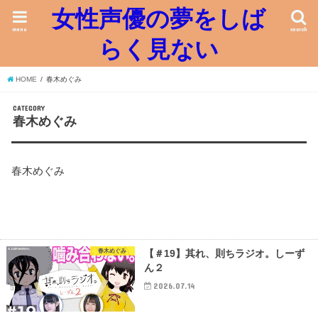
女性声優の夢をしば
menu
search
らく見ない
HOME
春木めぐみ
CATEGORY
春木めぐみ
春木めぐみ
春木めぐみ
【＃19】其れ、則ちラジオ。しーず
ん２
2026.07.14