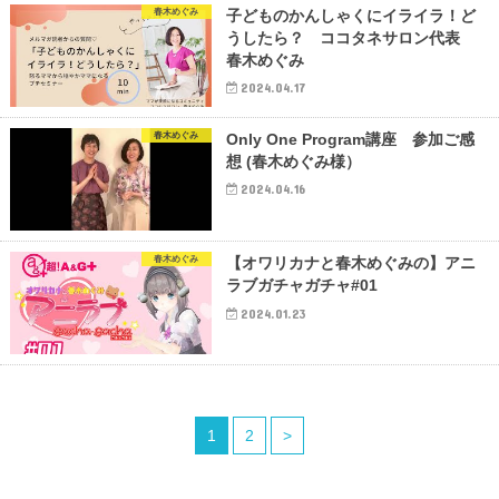
春木めぐみ
子どものかんしゃくにイライラ！ど
うしたら？ ココタネサロン代表
春木めぐみ
2024.04.17
春木めぐみ
Only One Program講座 参加ご感
想 (春木めぐみ様）
2024.04.16
春木めぐみ
【オワリカナと春木めぐみの】アニ
ラブガチャガチャ#01
2024.01.23
1
2
>