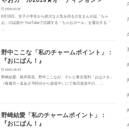
2024.01.12
8月18日、女子小学生から絶大な人気を誇る少女まんが誌「ちゃ
お」の誌面や YouTubeで活躍する「ちゃおガール」を選出する「
…
野中ここな「私のチャームポイント」：
『おにぱん！』
2023.10.27
野崎結愛、根岸実花、野中ここなが、テレビ東京系列「おはスタ」
（毎週月～金あさ7時5分から放送中）にて毎日放送中の、 …
野崎結愛「私のチャームポイント」：
『おにぱん！』