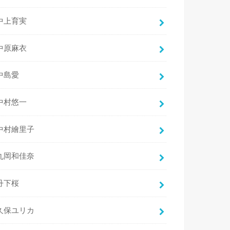
中上育実
中原麻衣
中島愛
中村悠一
中村繪里子
丸岡和佳奈
丹下桜
久保ユリカ