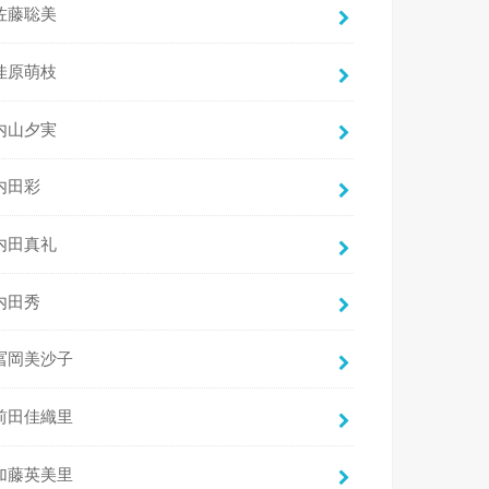
佐藤聡美
佳原萌枝
内山夕実
内田彩
内田真礼
内田秀
冨岡美沙子
前田佳織里
加藤英美里