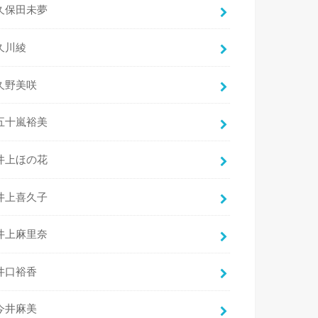
久保田未夢
久川綾
久野美咲
五十嵐裕美
井上ほの花
井上喜久子
井上麻里奈
井口裕香
今井麻美