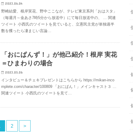
2023.06.04
野崎結愛、根岸実花、野中ここなが、テレビ東京系列「おはスタ」
（毎週月～金あさ7時5分から放送中）にて毎日放送中の、 … 関連
ツイート 小西氏のツイートを見ていると、立憲民主党が単独過半
数を獲ったら凄まじい言論…
「おにぱんず！」が他己紹介！根岸 実花
＝ひまわりの場合
2023.05.06
インタビュー＆チェキプレゼントはこちらから https://mikan-inco
mplete.com/character/100809 「おにぱん！」メインキャスト３ …
関連ツイート 小西氏のツイートを見て…
1
2
>