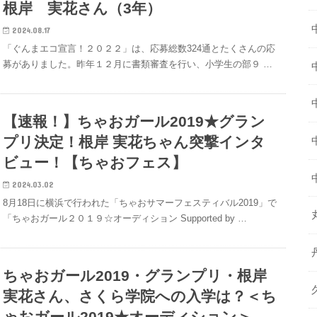
根岸 実花さん（3年）
2024.08.17
「ぐんまエコ宣言！２０２２」は、応募総数324通とたくさんの応
募がありました。昨年１２月に書類審査を行い、小学生の部９ …
【速報！】ちゃおガール2019★グラン
プリ決定！根岸 実花ちゃん突撃インタ
ビュー！【ちゃおフェス】
2024.03.02
8月18日に横浜で行われた「ちゃおサマーフェスティバル2019」で
「ちゃおガール２０１９☆オーディション Supported by …
ちゃおガール2019・グランプリ・根岸
実花さん、さくら学院への入学は？＜ち
ゃおガール2019★オーディション＞