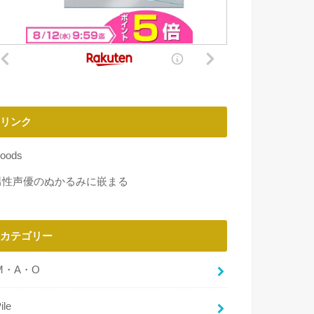
リンク
oods
男性声優のぬかるみに嵌まる
カテゴリー
M・A・O
ile