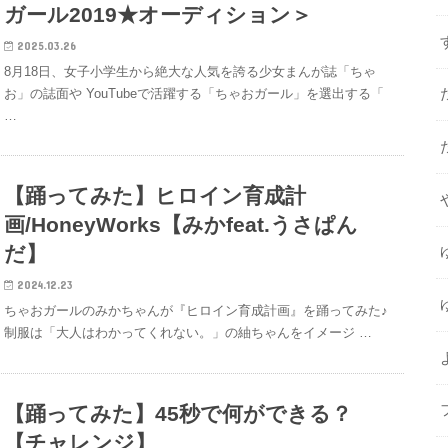
ガール2019★オーディション＞
2025.03.26
8月18日、女子小学生から絶大な人気を誇る少女まんが誌「ちゃ
お」の誌面や YouTubeで活躍する「ちゃおガール」を選出する「
…
【踊ってみた】ヒロイン育成計
画/HoneyWorks【みかfeat.うさぱん
だ】
2024.12.23
ちゃおガールのみかちゃんが『ヒロイン育成計画』を踊ってみた♪
制服は「大人はわかってくれない。」の紬ちゃんをイメージ …
【踊ってみた】45秒で何ができる？
【チャレンジ】