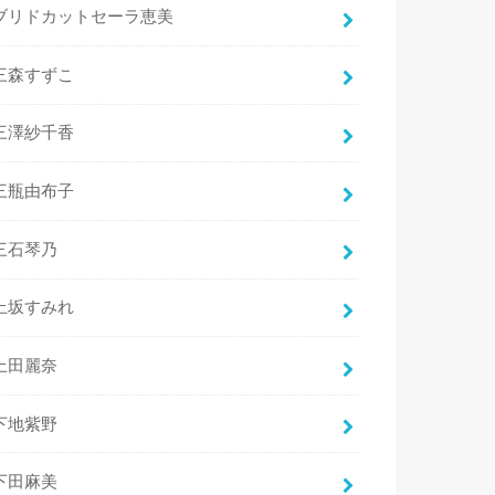
ブリドカットセーラ恵美
三森すずこ
三澤紗千香
三瓶由布子
三石琴乃
上坂すみれ
上田麗奈
下地紫野
下田麻美