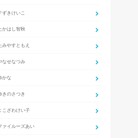
すずきけいこ
たかはし智秋
たみやすともえ
やなせなつみ
ゆかな
ゆきのさつき
よこざわけい子
ファイルーズあい