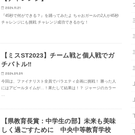
2024.11.21
『45秒で何ができる？』を踊ってみたよ ちゃおガールの2人が45秒
チャレンジにも挑戦 チャレンジ成功できるかな！
【ミスST2023】チーム戦と個人戦でガ
チバトル‼
2024.09.09
今回は、ファイナリスト全員でバラエティ企画に挑戦！ 勝った人
にはアピールタイムが…！果たして結果は！？ ジャージのカラー
…
【県教育長賞：中学生の部】未来も美味
しく過ごすために 中央中等教育学校