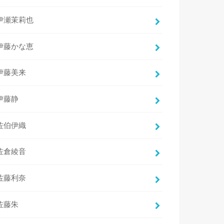
伊瀬茉莉也
伊藤かな恵
伊藤美来
伊藤静
佐伯伊織
佐倉綾音
佐藤利奈
佐藤朱