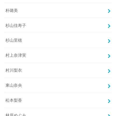
朴璐美
杉山佳寿子
杉山里穂
村上奈津実
村川梨衣
東山奈央
松本梨香
林原めぐみ