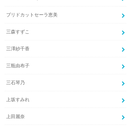
ブリドカットセーラ恵美
三森すずこ
三澤紗千香
三瓶由布子
三石琴乃
上坂すみれ
上田麗奈