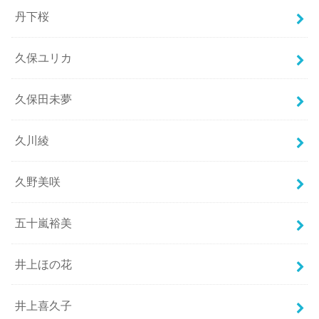
丹下桜
久保ユリカ
久保田未夢
久川綾
久野美咲
五十嵐裕美
井上ほの花
井上喜久子