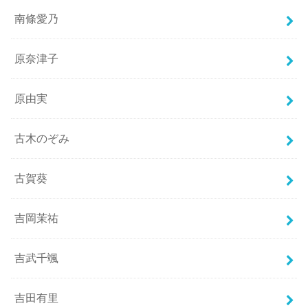
南條愛乃
原奈津子
原由実
古木のぞみ
古賀葵
吉岡茉祐
吉武千颯
吉田有里