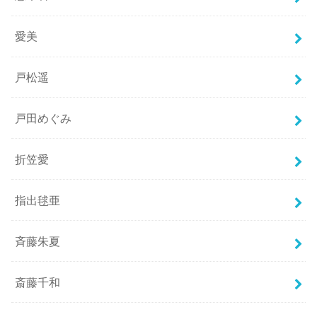
愛美
戸松遥
戸田めぐみ
折笠愛
指出毬亜
斉藤朱夏
斎藤千和