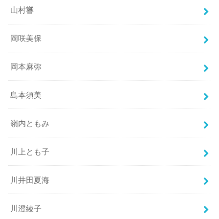
山村響
岡咲美保
岡本麻弥
島本須美
嶺内ともみ
川上とも子
川井田夏海
川澄綾子