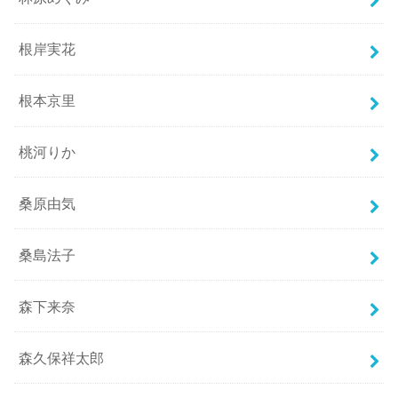
根岸実花
根本京里
桃河りか
桑原由気
桑島法子
森下来奈
森久保祥太郎