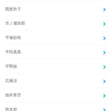
巽悠衣子
市ノ瀬加那
平塚紗依
平田真菜
平野綾
広橋涼
徳井青空
悠木碧