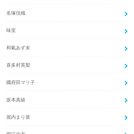
名塚佳織
味里
和氣あず未
喜多村英梨
國府田マリ子
坂本真綾
堀内まり菜