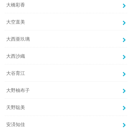
大橋彩香
大空直美
大西亜玖璃
大西沙織
大谷育江
大野柚布子
天野聡美
安済知佳