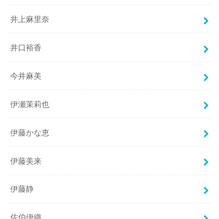
井上麻里奈
井口裕香
今井麻美
伊瀬茉莉也
伊藤かな恵
伊藤美来
伊藤静
佐伯伊織