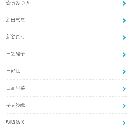
斎賀みつき
新田恵海
新谷真弓
日笠陽子
日野聡
日高里菜
早見沙織
明坂聡美