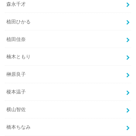
森永千才
植田ひかる
植田佳奈
楠木ともり
榊原良子
榎本温子
横山智佐
橋本ちなみ