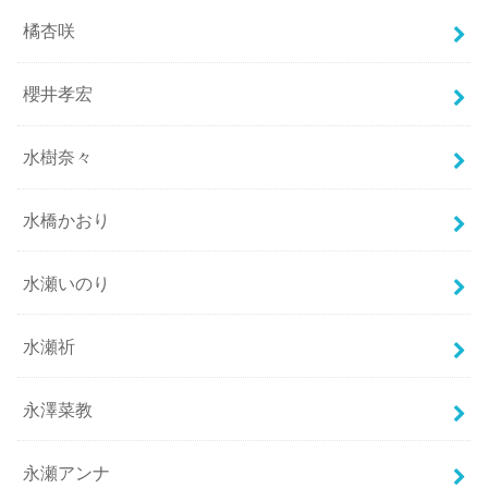
橘杏咲
櫻井孝宏
水樹奈々
水橋かおり
水瀬いのり
水瀬祈
永澤菜教
永瀬アンナ