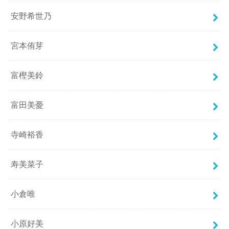
安野希世乃
宮本侑芽
富樫美鈴
富田美憂
寺崎裕香
寿美菜子
小倉唯
小原好美