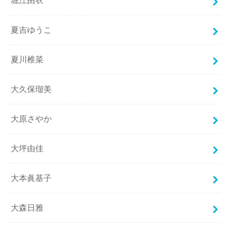
堀江由衣
夏吉ゆうこ
夏川椎菜
大久保瑠美
大原さやか
大坪由佳
大本眞基子
大森日雅