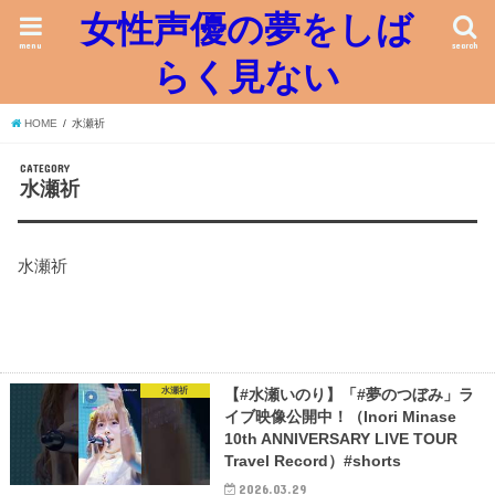
女性声優の夢をしば
menu
search
らく見ない
HOME
水瀬祈
CATEGORY
水瀬祈
水瀬祈
水瀬祈
【#水瀬いのり】「#夢のつぼみ」ラ
イブ映像公開中！（Inori Minase
10th ANNIVERSARY LIVE TOUR
Travel Record）#shorts
2026.03.29