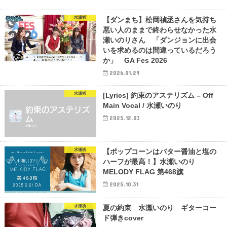
水瀬祈
【ダンまち】松岡禎丞さんを気持ち
悪い人のままで終わらせなかった水
瀬いのりさん 「ダンジョンに出会
いを求めるのは間違っているだろう
か」 GA Fes 2026
2026.01.29
水瀬祈
[Lyrics] 約束のアステリズム – Off
Main Vocal / 水瀬いのり
2025.12.03
水瀬祈
【ポップコーンはバター醤油と塩の
ハーフが最高！】水瀬いのり
MELODY FLAG 第468旗
2025.10.31
水瀬祈
夏の約束 水瀬いのり ギターコー
ド弾きcover