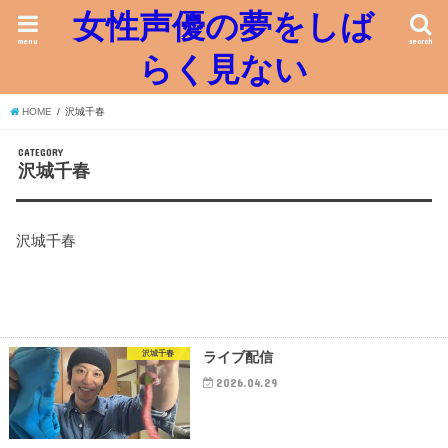
女性声優の夢をしば
menu
search
らく見ない
HOME
沢城千春
CATEGORY
沢城千春
沢城千春
沢城千春
ライブ配信
2026.04.29