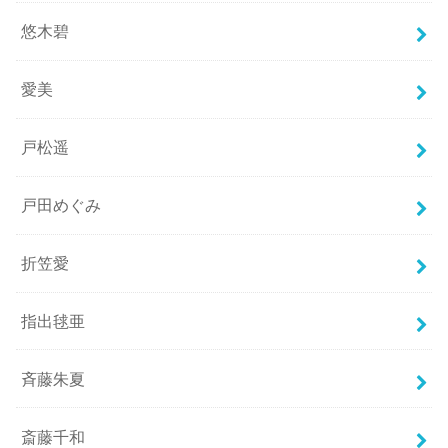
悠木碧
愛美
戸松遥
戸田めぐみ
折笠愛
指出毬亜
斉藤朱夏
斎藤千和