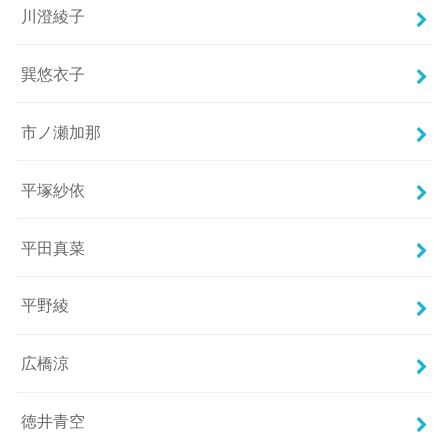
川澄綾子
巽悠衣子
市ノ瀬加那
平塚紗依
平田真菜
平野綾
広橋涼
徳井青空