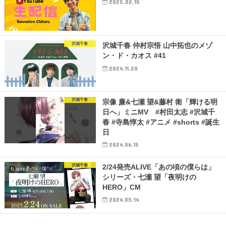
2025.02.15
沢城千春
沢城千春 仲村宗悟 山中拓也のメゾ
ン・ド・カオス #41
2024.11.20
沢城千春
宗像 廉&七瀬 望&藤村 衛「輝ける明
日へ」ミニMV #村田太志 #沢城千
春 #寺島惇太 #アニメ #shorts #誕生
日
2024.06.15
沢城千春
2/24発売ALIVE「あの頃の僕らは」
シリーズ・七瀬 望「夜明けの
HERO」CM
2024.05.14