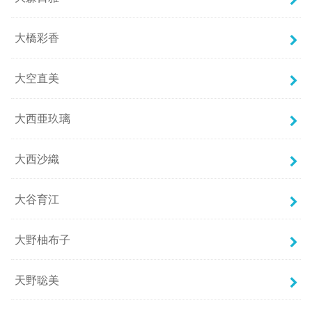
大橋彩香
大空直美
大西亜玖璃
大西沙織
大谷育江
大野柚布子
天野聡美