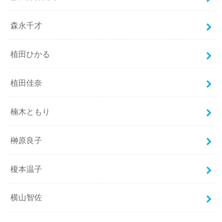
森永千才
植田ひかる
植田佳奈
楠木ともり
榊原良子
榎本温子
横山智佐