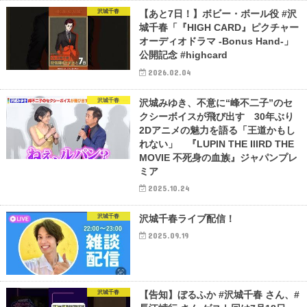
沢城千春
【あと7日！】ボビー・ボール役 #沢
城千春「『HIGH CARD』ピクチャー
オーディオドラマ -Bonus Hand-」
公開記念 #highcard
2026.02.04
沢城千春
沢城みゆき、不意に“峰不二子”のセ
クシーボイスが飛び出す 30年ぶり
2Dアニメの魅力を語る「王道かもし
れない」 『LUPIN THE IIIRD THE
MOVIE 不死身の血族』ジャパンプレ
ミア
2025.10.24
沢城千春
沢城千春ライブ配信！
2025.09.19
沢城千春
【告知】ぼるふか #沢城千春 さん、#