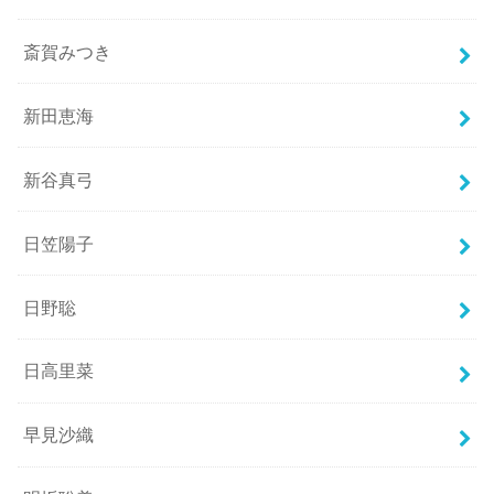
斎賀みつき
新田恵海
新谷真弓
日笠陽子
日野聡
日高里菜
早見沙織