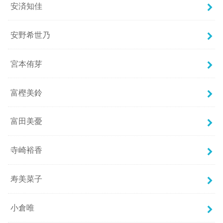
安済知佳
安野希世乃
宮本侑芽
富樫美鈴
富田美憂
寺崎裕香
寿美菜子
小倉唯