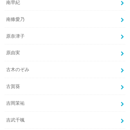
南早紀
南條愛乃
原奈津子
原由実
古木のぞみ
古賀葵
吉岡茉祐
吉武千颯