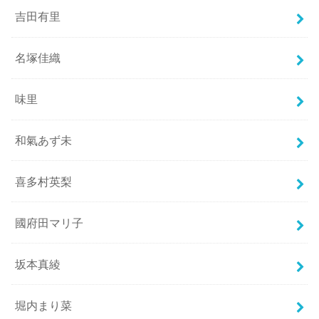
吉田有里
名塚佳織
味里
和氣あず未
喜多村英梨
國府田マリ子
坂本真綾
堀内まり菜