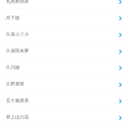
丸岡和佳奈
丹下桜
久保ユリカ
久保田未夢
久川綾
久野美咲
五十嵐裕美
井上ほの花