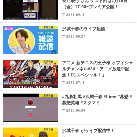
長江崚行 さん ゲスト回は7月18日
（金）17:00~プレミア公開！
2025.09.18
沢城千春
沢城千春のライブ配信！
2025.08.27
沢城千春
アニメ 新テニスの王子様 オフィシャ
ルチャンネル#34「アニメ放送中記
念！D1スペシャル！」
2025.07.18
沢城千春
#九条壮馬 #沢城千春 #Lime #募戀 #
募戀英雄 #スタマイ
2025.06.09
沢城千春
沢城千春 がライブ配信中！