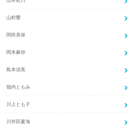
山本彩乃
山村響
岡咲美保
岡本麻弥
島本須美
嶺内ともみ
川上とも子
川井田夏海