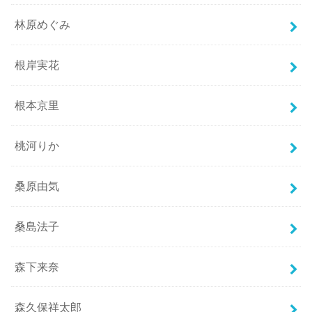
林原めぐみ
根岸実花
根本京里
桃河りか
桑原由気
桑島法子
森下来奈
森久保祥太郎