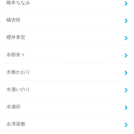
橋本ちなみ
橘杏咲
櫻井孝宏
水樹奈々
水橋かおり
水瀬いのり
水瀬祈
永澤菜教