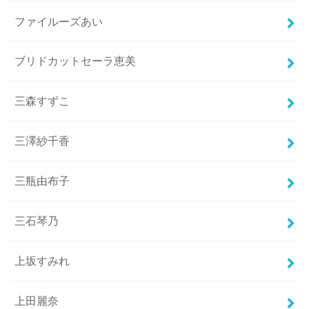
ファイルーズあい
ブリドカットセーラ恵美
三森すずこ
三澤紗千香
三瓶由布子
三石琴乃
上坂すみれ
上田麗奈