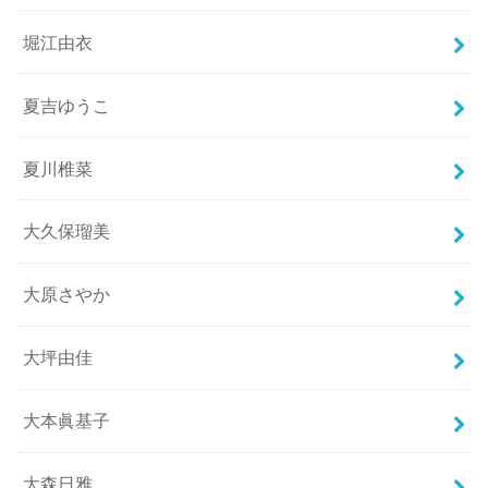
堀江由衣
夏吉ゆうこ
夏川椎菜
大久保瑠美
大原さやか
大坪由佳
大本眞基子
大森日雅