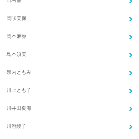
山村響
岡咲美保
岡本麻弥
島本須美
嶺内ともみ
川上とも子
川井田夏海
川澄綾子