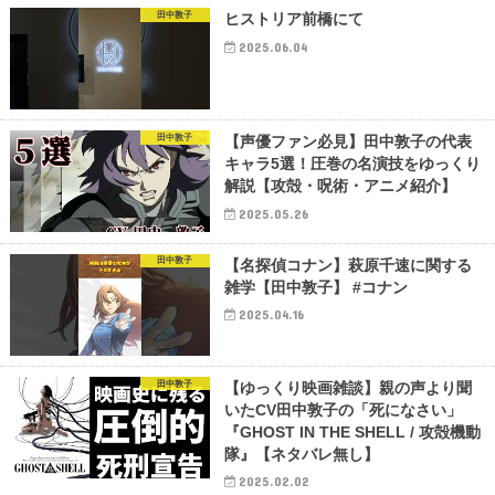
田中敦子
ヒストリア前橋にて
2025.06.04
田中敦子
【声優ファン必見】田中敦子の代表
キャラ5選！圧巻の名演技をゆっくり
解説【攻殻・呪術・アニメ紹介】
2025.05.26
田中敦子
【名探偵コナン】萩原千速に関する
雑学【田中敦子】 #コナン
2025.04.16
田中敦子
【ゆっくり映画雑談】親の声より聞
いたCV田中敦子の「死になさい」
『GHOST IN THE SHELL / 攻殻機動
隊』【ネタバレ無し】
2025.02.02