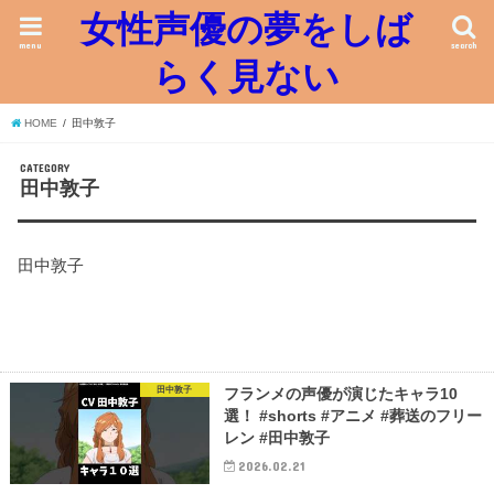
女性声優の夢をしば
menu
search
らく見ない
HOME
田中敦子
CATEGORY
田中敦子
田中敦子
田中敦子
フランメの声優が演じたキャラ10
選！ #shorts #アニメ #葬送のフリー
レン #田中敦子
2026.02.21