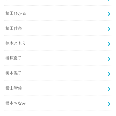
植田ひかる
植田佳奈
楠木ともり
榊原良子
榎本温子
横山智佐
橋本ちなみ