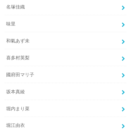
名塚佳織
味里
和氣あず未
喜多村英梨
國府田マリ子
坂本真綾
堀内まり菜
堀江由衣