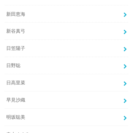
新田恵海
新谷真弓
日笠陽子
日野聡
日高里菜
早見沙織
明坂聡美