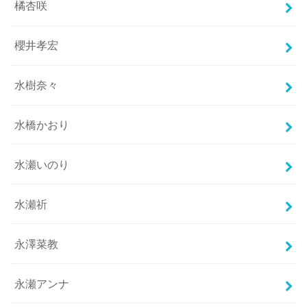
橘杏咲
櫻井孝宏
水樹奈々
水橋かおり
水瀬いのり
水瀬祈
永澤菜教
永瀬アンナ