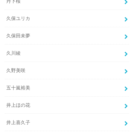
丹下桜
久保ユリカ
久保田未夢
久川綾
久野美咲
五十嵐裕美
井上ほの花
井上喜久子