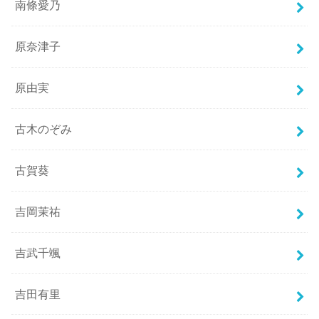
南條愛乃
原奈津子
原由実
古木のぞみ
古賀葵
吉岡茉祐
吉武千颯
吉田有里