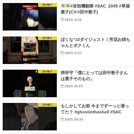
田中敦子
#攻殻機動隊 #SAC_2045 #草薙
素子(CV:#田中敦子)
2025.11.30
田中敦子
ぼくなつ2ダイジェスト！芳花お姉ち
ゃんとボクくん
2025.11.27
田中敦子
押井守「僕にとっては田中敦子さん
は素子そのもの」
2025.10.29
田中敦子
もしかしてお前 今までずーっと潜っ
てた？ #ghostintheshell #SAC
2025.08.26