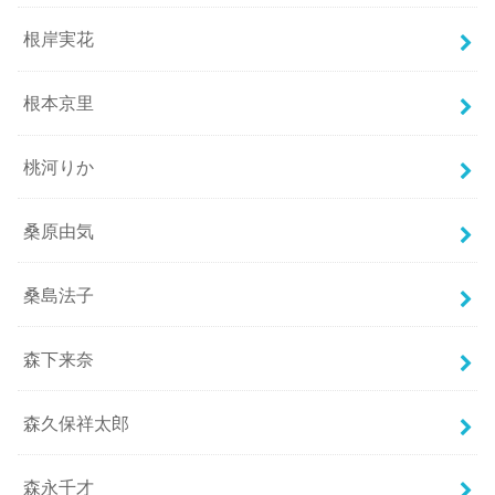
根岸実花
根本京里
桃河りか
桑原由気
桑島法子
森下来奈
森久保祥太郎
森永千才