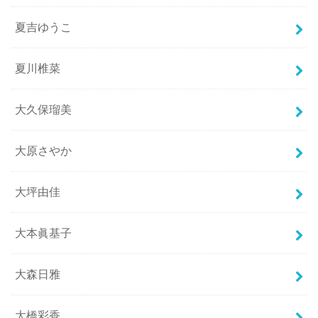
夏吉ゆうこ
夏川椎菜
大久保瑠美
大原さやか
大坪由佳
大本眞基子
大森日雅
大橋彩香