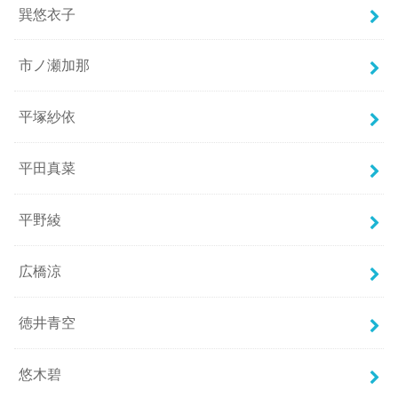
巽悠衣子
市ノ瀬加那
平塚紗依
平田真菜
平野綾
広橋涼
徳井青空
悠木碧