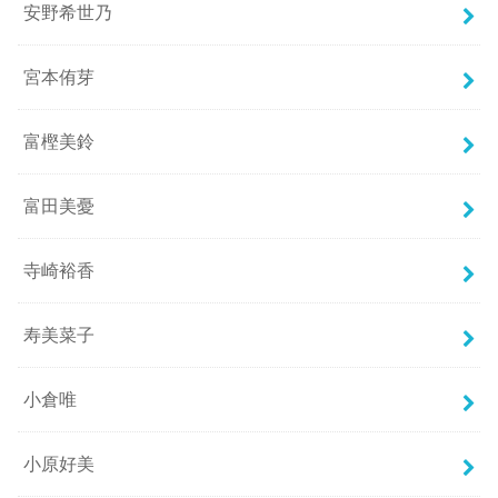
安野希世乃
宮本侑芽
富樫美鈴
富田美憂
寺崎裕香
寿美菜子
小倉唯
小原好美