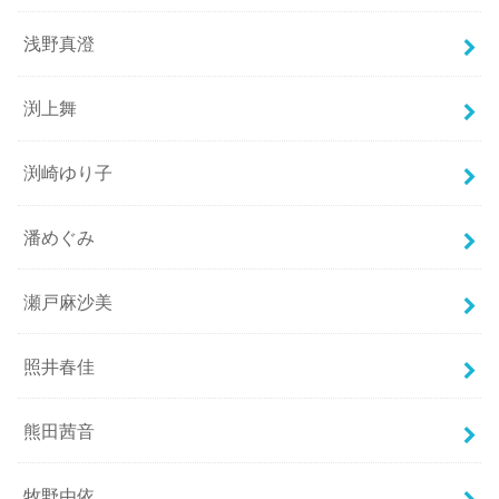
浅野真澄
渕上舞
渕崎ゆり子
潘めぐみ
瀬戸麻沙美
照井春佳
熊田茜音
牧野由依