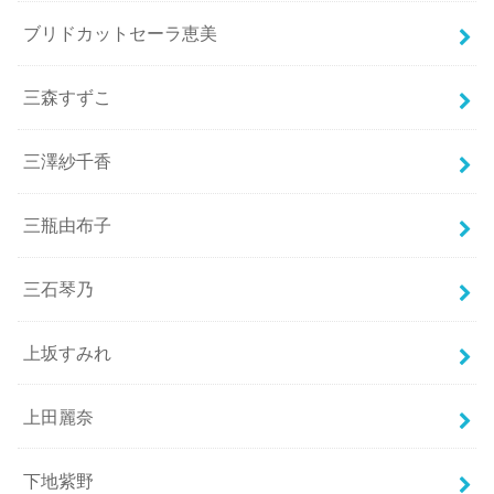
ブリドカットセーラ恵美
三森すずこ
三澤紗千香
三瓶由布子
三石琴乃
上坂すみれ
上田麗奈
下地紫野