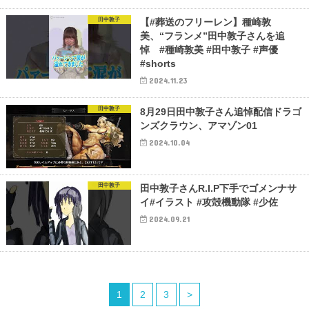
田中敦子
【#葬送のフリーレン】種崎敦
美、“フランメ”田中敦子さんを追
悼 #種崎敦美 #田中敦子 #声優
#shorts
2024.11.23
田中敦子
8月29日田中敦子さん追悼配信ドラゴ
ンズクラウン、アマゾン01
2024.10.04
田中敦子
田中敦子さんR.I.P下手でゴメンナサ
イ#イラスト #攻殻機動隊 #少佐
2024.09.21
1
2
3
>