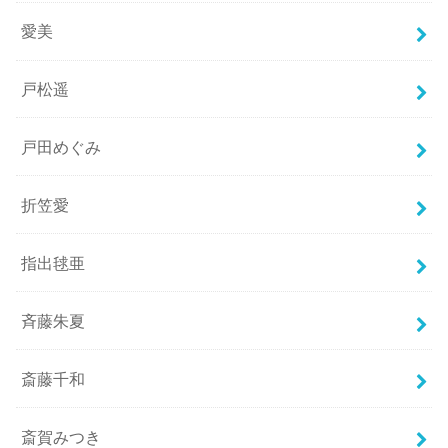
愛美
戸松遥
戸田めぐみ
折笠愛
指出毬亜
斉藤朱夏
斎藤千和
斎賀みつき