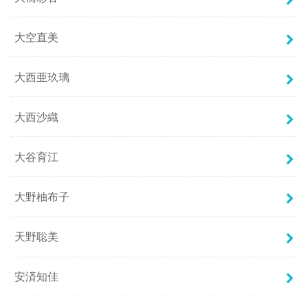
大空直美
大西亜玖璃
大西沙織
大谷育江
大野柚布子
天野聡美
安済知佳