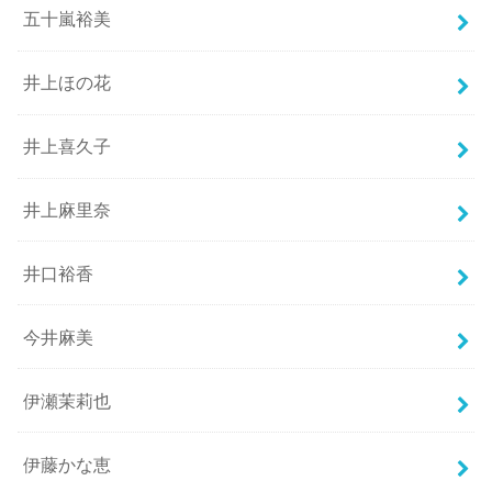
五十嵐裕美
井上ほの花
井上喜久子
井上麻里奈
井口裕香
今井麻美
伊瀬茉莉也
伊藤かな恵