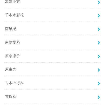
加隈亜衣
千本木彩花
南早紀
南條愛乃
原奈津子
原由実
古木のぞみ
古賀葵