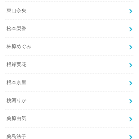
東山奈央
松本梨香
林原めぐみ
根岸実花
根本京里
桃河りか
桑原由気
桑島法子