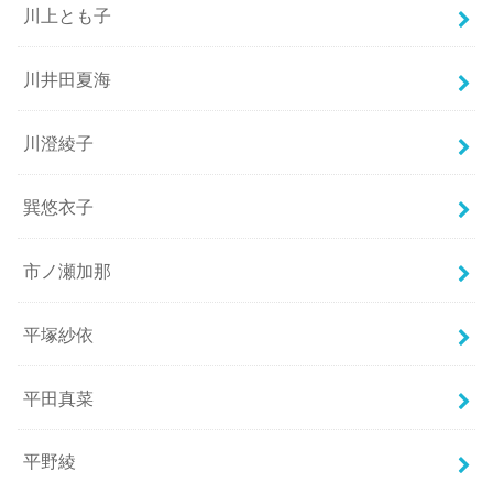
川上とも子
川井田夏海
川澄綾子
巽悠衣子
市ノ瀬加那
平塚紗依
平田真菜
平野綾