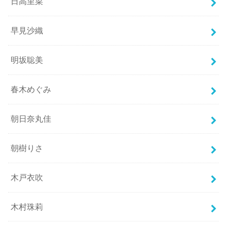
日高里菜
早見沙織
明坂聡美
春木めぐみ
朝日奈丸佳
朝樹りさ
木戸衣吹
木村珠莉