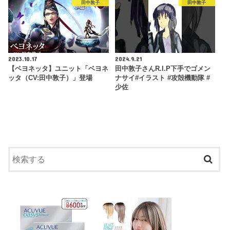
田中敦子
田中敦子
2023.10.17
2024.9.21
【ベヨネッタ】ユニット「ベヨネ
田中敦子さんR.I.P下手でゴメン
ッタ（CV:田中敦子）」登場
ナサイ#イラスト #攻殻機動隊 #
少佐