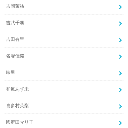
吉岡茉祐
吉武千颯
吉田有里
名塚佳織
味里
和氣あず未
喜多村英梨
國府田マリ子