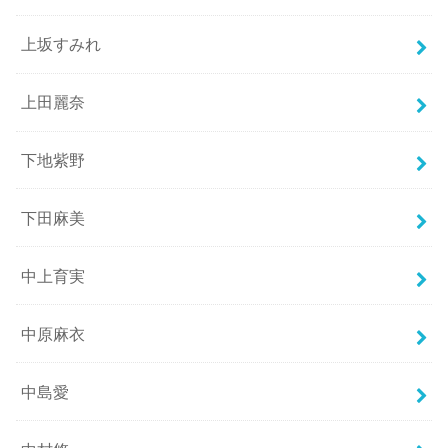
上坂すみれ
上田麗奈
下地紫野
下田麻美
中上育実
中原麻衣
中島愛