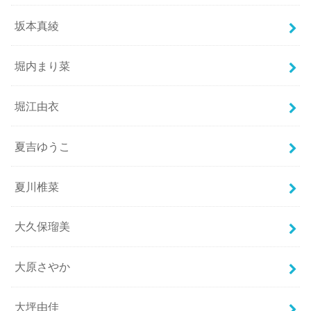
坂本真綾
堀内まり菜
堀江由衣
夏吉ゆうこ
夏川椎菜
大久保瑠美
大原さやか
大坪由佳