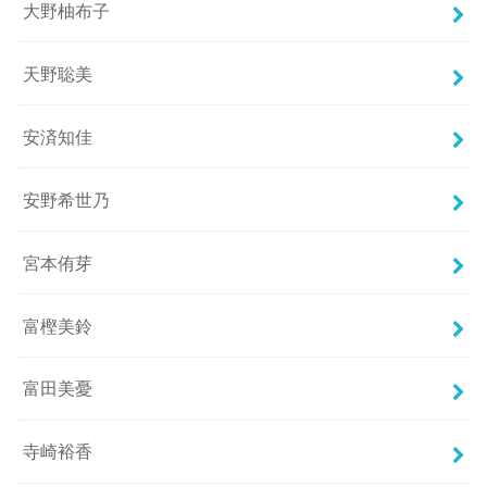
大野柚布子
天野聡美
安済知佳
安野希世乃
宮本侑芽
富樫美鈴
富田美憂
寺崎裕香