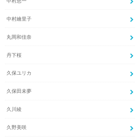
中村悠一
中村繪里子
丸岡和佳奈
丹下桜
久保ユリカ
久保田未夢
久川綾
久野美咲