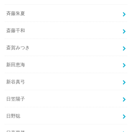
斉藤朱夏
斎藤千和
斎賀みつき
新田恵海
新谷真弓
日笠陽子
日野聡