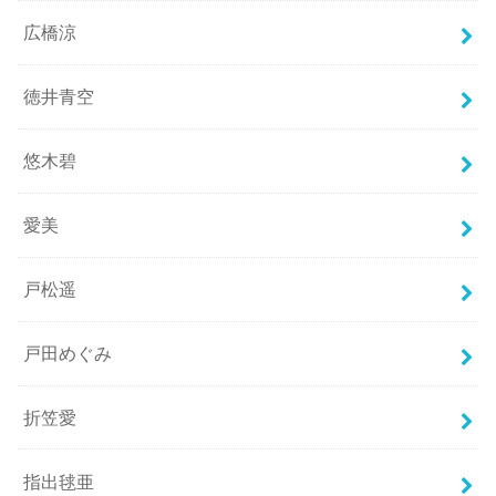
広橋涼
徳井青空
悠木碧
愛美
戸松遥
戸田めぐみ
折笠愛
指出毬亜