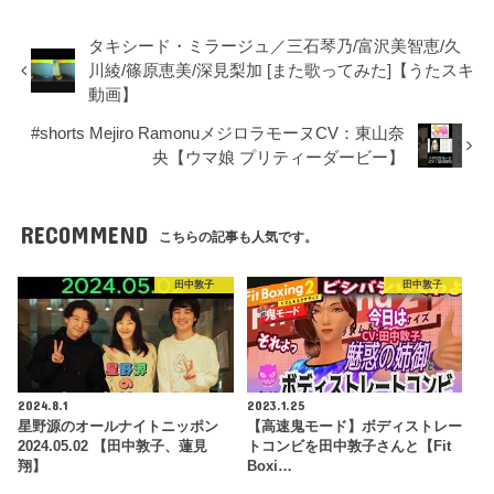
タキシード・ミラージュ／三石琴乃/富沢美智恵/久
川綾/篠原恵美/深見梨加 [また歌ってみた]【うたスキ
動画】
#shorts Mejiro RamonuメジロラモーヌCV：東山奈
央【ウマ娘 プリティーダービー】
RECOMMEND
こちらの記事も人気です。
田中敦子
田中敦子
2024.8.1
2023.1.25
星野源のオールナイトニッポン
【高速鬼モード】ボディストレー
2024.05.02 【田中敦子、蓮見
トコンビを田中敦子さんと【Fit
翔】
Boxi…