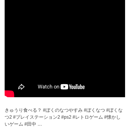
きゅうり食べる？ #ぼくのなつやすみ #ぼくなつ #ぼくな
つ2 #プレイステーション2 #ps2 #レトロゲーム #懐かし
いゲーム #田中 …