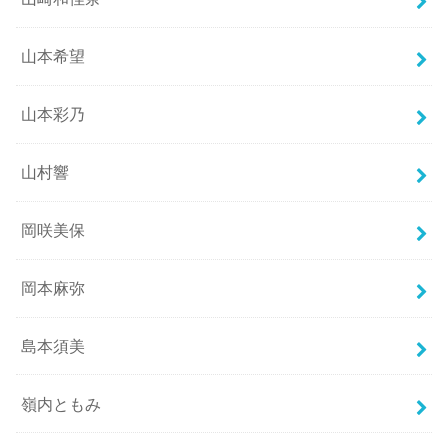
山本希望
山本彩乃
山村響
岡咲美保
岡本麻弥
島本須美
嶺内ともみ