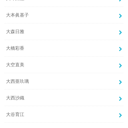
大本眞基子
大森日雅
大橋彩香
大空直美
大西亜玖璃
大西沙織
大谷育江