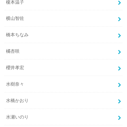
榎本温子
横山智佐
橋本ちなみ
橘杏咲
櫻井孝宏
水樹奈々
水橋かおり
水瀬いのり