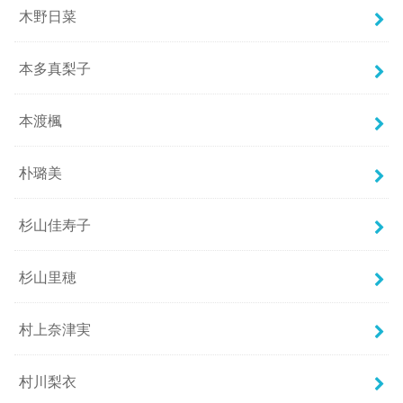
木野日菜
本多真梨子
本渡楓
朴璐美
杉山佳寿子
杉山里穂
村上奈津実
村川梨衣