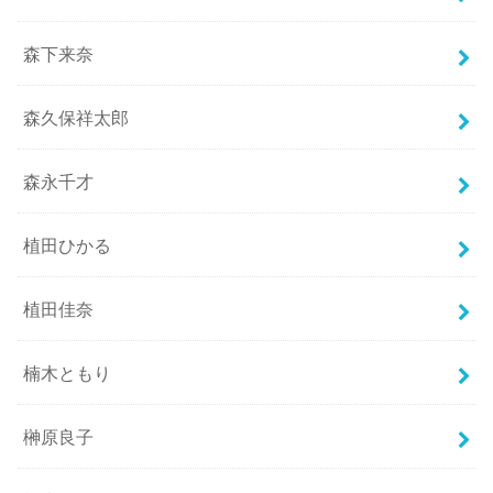
森下来奈
森久保祥太郎
森永千才
植田ひかる
植田佳奈
楠木ともり
榊原良子