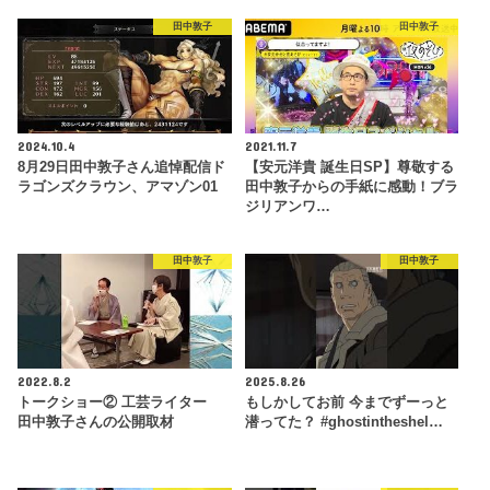
田中敦子
田中敦子
2024.10.4
2021.11.7
8月29日田中敦子さん追悼配信ド
【安元洋貴 誕生日SP】尊敬する
ラゴンズクラウン、アマゾン01
田中敦子からの手紙に感動！ブラ
ジリアンワ…
田中敦子
田中敦子
2022.8.2
2025.8.26
トークショー② 工芸ライター
もしかしてお前 今までずーっと
田中敦子さんの公開取材
潜ってた？ #ghostintheshel…